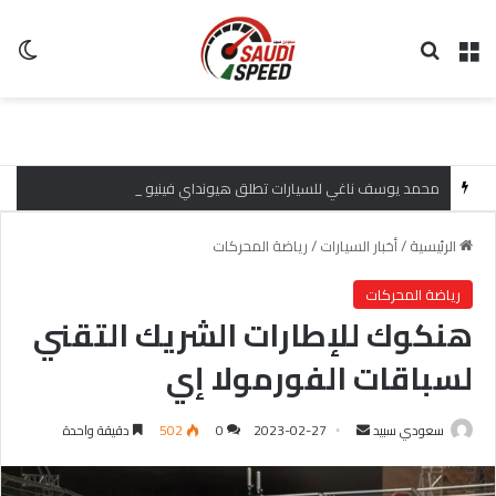
القائمة
بحث عن
ال
محمد يوسف ناغي للسيارات تطلق هيونداي فينيو 2027 الجديدة كلياً في جدة بارك بتصميم جريء وتقنيات ذكية تعيد تعريف فئة الـ SUV المدمجة
الرئيسية
/
أخبار السيارات
/
رياضة المحركات
رياضة المحركات
هنكوك للإطارات الشريك التقني
لسباقات الفورمولا إي
سعودي سبيد
أ
2023-02-27
0
502
دقيقة واحدة
ر
س