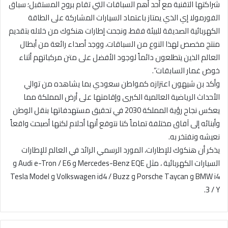
شراكتها التقنية مع أحد أهم السباقات التي تقام بروح المستقبل؛ سباق
الفورمولا إي الذي يمتاز باعتماد السيارات المشاركة على الطاقة
الكهربائية الصديقة للبيئة فقط، ونجحت إطارات هنكوك من خلاله بتقديم
منتج مخصص لهذا النوع من السباقات، ووجد أصداء رائعة من أبطال
العالم الذين يتطلعون دائماً لوجود الأفضل على متن مركباتهم أثناء
خوض غمار السابقات”.
وأكد بن شيهون اعتزازه كمواطن سعودي بما يشاهده من توالي
الأحداث الرياضية العالمية الكبرى وإقامتها على أرض المملكة مما
يعكس نجاح رؤية المملكة 2030 في تحقيق مستهدفاتها بنقل الوطن
وأبنائه إلى آفاق مختلفة تماماً كنا نتوقع أنها أحلام لكنها أصبحت واقعاً
نعيشه ونفتخر به.
يذكر أن هنكوك للإطارات، المورد الرسمي الرائد في العالم للإطارات
السيارات الكهربائية ، مثل Mercedes-Benz EQE و Audi e-Tron / E6 و
BMW i4 و Porsche Taycan و Volkswagen id4 / Buzz و Tesla Model
3 / Y.