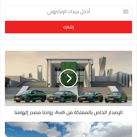
أ
د
خ
ل
ب
ر
ي
د
ك
ا
ل
إ
ل
ك
ت
ر
و
الإصدار الخاص بالمملكة من Audi: روادنا مصدر إلهامنا
ن
ي