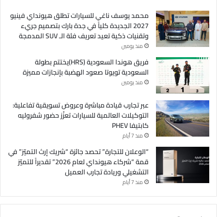
محمد يوسف ناغي للسيارات تطلق هيونداي فينيو
2027 الجديدة كلياً في جدة بارك بتصميم جريء
وتقنيات ذكية تعيد تعريف فئة الـ SUV المدمجة
منذ يومين
فريق هوندا السعودية (HRS)يختتم بطولة
السعودية تويوتا صعود الهضبة بإنجازات مميزة
منذ يومين
عبر تجارب قيادة مباشرة وعروض تسويقية تفاعلية:
التوكيلات العالمية للسيارات تعزّز حضور شفروليه
كابتيفا PHEV
منذ 7 أيام
“الوعلان للتجارة” تحصد جائزة “شريك إرث التميّز” في
قمة “شركاء هيونداي لعام 2026” تقديراً للتميّز
التشغيلي وريادة تجارب العميل
منذ 7 أيام