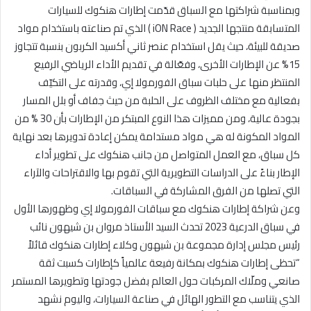
وبمناسبة شراكتها مع السباق قدّمت إطارات هنكوك للسيارات
المتسابقة منتجها الجديد ( iON Race ) الذي تم صناعته باستخدام مواد
صديقة للبيئة، حيث يقل استخدام عنصر ثاني أكسيد الكربون بنسبة تتجاوز
15% عن الإطارات الأخرى، وفعّالة في تقديم الأداء الرياضي الرفيع
المنتظر منها على حلبات سباق الفورمولا إي، وقدرته على التكيّف
بفعالية مع مختلف الظروف على الحلبة من حيث جفاف أو بلل المسار
بجودة عالية، ومن مميزات هذا النوع المبتكر من الإطارات بأن 30 % من
المواد المكونة له هي مواد مستدامة يمكن إعادة تدويرها بعد نهاية
كل سباق، مع العمل المتواصل من جانب هنكوك على تطوير أداء
الإطار بناءً على الدراسات التطويرية التي تقوم بها والاقتراحات والآراء
التي تصلها من الفرق المشاركة في السباقات.
وعن شراكة إطارات هنكوك مع سباقات الفورمولا إي وظهورها الأول
في سباق الدرعية 2023 تحدث السيد الأستاذ مروان بن شيهون نائب
رئيس مجلس إدارة مجموعة بن شيهون وكلاء إطارات هنكوك قائلاً
“تحظى إطارات هنكوك بمكانة رفيعة عالمياً كإطارات كسبت ثقة
صانعي وملّاك المركبات حول العالم بفضل جودتها وتطويرها المستمر
الذي يتناسب مع التطور الهائل في صناعة السيارات، واليوم نشهد