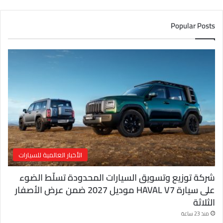
د
ك
Popular Posts
ا
ل
إ
ل
ك
ت
ر
و
ن
ي
الأخبار العالمية للسيارات
شركة توزيع وتسويق السيارات المحدودة تسلّط الضوء
على سيارة HAVAL V7 موديل 2027 ضمن عرض الأصفار
الثلاثة
منذ 23 ساعة