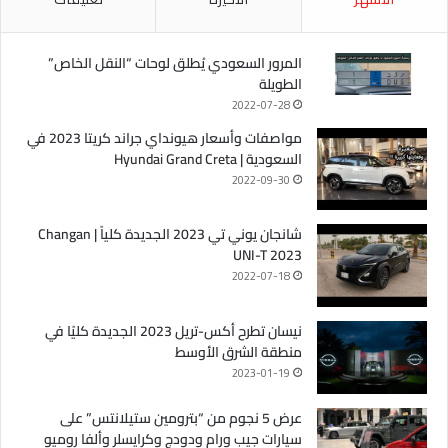
المرور السعودي يُطلق لوحات “النقل الخاص”
الطويلة
2022-07-28
مواصفات وأسعار هيونداي جراند كريتا 2023 في
السعودية | Hyundai Grand Creta
2022-09-30
شانجان يوني تي 2023 الجديدة كلياً | Changan
UNI-T 2023
2022-07-18
نيسان تطرح أكس-تريل 2023 الجديدة كليًا في
منطقة الشرق الأوسط
2023-01-19
عرض 5 نجوم من “بترومين ستيلانتس” على
سيارات جيب ورام ودودج وكرايسلر وألفا روميو