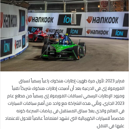
ل
ب
ر
ي
د
ا
إ
ل
ك
ت
ر
و
فبراير 2023: لأول مرة ظهرت إطارات هنكوك راعياً رسمياً لسباق
ن
الفورمولا إي في الدرعية بعد أن أصبحت إطارات هنكوك شريكاً تقنياً
ي
ومزود الإطارات الرسمي لسباقات الفورمولا إي رسمياً من مطلع عام
ا
2023 الجاري، وتأتي هذه الشراكة مع واحد من أهم سباقات السيارات
في العالم والذي يعدّ سباق المستقبل في رياضات السرعة كونه
مخصصاً للسيارات الكهربائية التي تشهد اهتماماً عالمياً للتحول للاعتماد
عليها في التنقل.