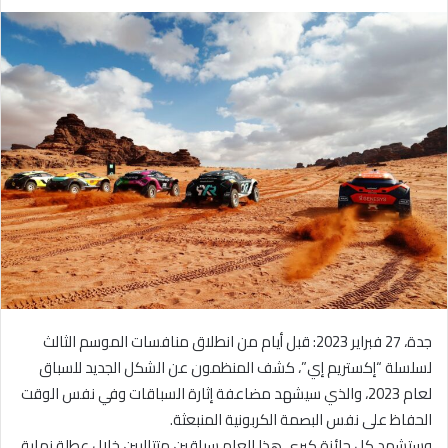
ر
س
ل
ب
ر
ي
د
ا
إ
ل
ك
ت
ر
و
جدة، 27 فبراير 2023: قبل أيام من انطلاق منافسات الموسم الثالث
ن
ي
لسلسلة “إكستريم إي”، كشف المنظمون عن الشكل الجديد للسباق
ا
لعام 2023، والذي سيشهد مضاعفة إثارة السباقات وفي نفس الوقت
الحفاظ على نفس البصمة الكربونية المنبعثة.
وستشهد كل جائزة كبرى هذا العام سباقين متتاليين خلال عطلة نهاية