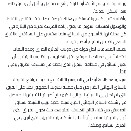
وبالنسبة للموسم الثالث، أردنا ابتكار شيء مذهل ونأمل أن يحقق ذلك
هذا الشكل الجديد”.
وأضاف: “في كل جولة، ستكون هناك فرصة مضاعفة لاقتناص النقاط
والوصول لمنصات التتويج، ما يعني إتاحة الفرصة لمزيد من الإثارة في
كل عطلة نهاية أسبوع من السباق، بينما سيتعين على السائقين والفرق
السعي لضمان تحقيق أفضل نتيجة.
تختلف المسافات لكل جولة من جولات الجائزة الكبرى وعدد اللفات
اعتماداً على خصائص الموقع، مثل التضاريس والظروف البيئية، إلا أن
تغيير السائق في منطقة التبديل الذي يحدث في منتصف الطريق يبقى
ثابتاً.
سيعود GridPlay أيضاً في الموسم الثالث، مع تحديد مواقع الشبكة
للسباق النهائي الكبير من خلال عملية تصويت الجمهور. يجب على الفرق
التي لم تصل إلى السباق النهائي الكبير منح أصواتها لفريقها المفضل
على شبكة السباق النهائي الكبير. سيتم تحديد ترتيب الشبكة لسباق
التعويض من خلال نتائج التصنيف المتوسط، حيث يكون الفريق الذي
أنهى المركز السادس أولاً على الشبكة، يليه الفريق الذي أنهى في
المركز السابع، وهكذا.