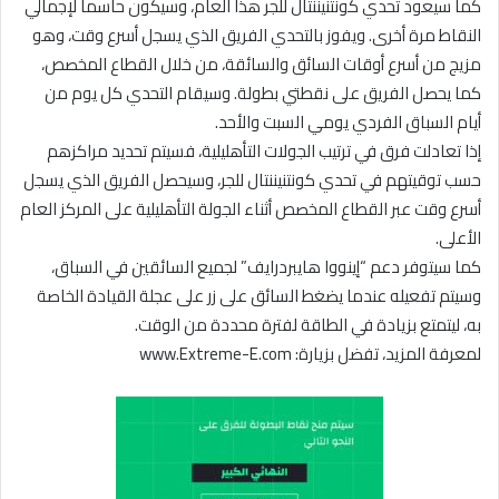
كما سيعود تحدي كونتنيننتال للجر هذا العام، وسيكون حاسماً لإجمالي
النقاط مرة أخرى. ويفوز بالتحدي الفريق الذي يسجل أسرع وقت، وهو
مزيج من أسرع أوقات السائق والسائقة، من خلال القطاع المخصص،
كما يحصل الفريق على نقطتي بطولة. وسيقام التحدي كل يوم من
أيام السباق الفردي يومي السبت والأحد.
إذا تعادلت فرق في ترتيب الجولات التأهليلية، فسيتم تحديد مراكزهم
حسب توقيتهم في تحدي كونتنيننتال للجر، وسيحصل الفريق الذي يسجل
أسرع وقت عبر القطاع المخصص أثناء الجولة التأهليلية على المركز العام
الأعلى.
كما سيتوفر دعم “إينووا هايبردرايف” لجميع السائقين في السباق،
وسيتم تفعيله عندما يضغط السائق على زر على عجلة القيادة الخاصة
به، ليتمتع بزيادة في الطاقة لفترة محددة من الوقت.
لمعرفة المزيد، تفضل بزيارة: www.Extreme-E.com