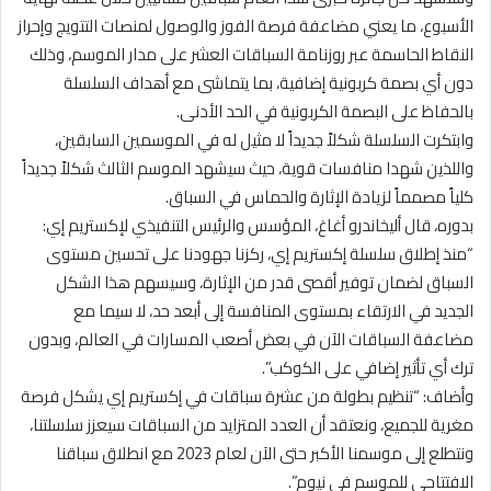
الأسبوع، ما يعني مضاعفة فرصة الفوز والوصول لمنصات التتويج وإحراز
النقاط الحاسمة عبر روزنامة السباقات العشر على مدار الموسم، وذلك
دون أي بصمة كربونية إضافية، بما يتماشى مع أهداف السلسلة
بالحفاظ على البصمة الكربونية في الحد الأدنى.
وابتكرت السلسلة شكلاً جديداً لا مثيل له في الموسمين السابقين،
واللذين شهدا منافسات قوية، حيث سيشهد الموسم الثالث شكلاً جديداً
كلياً مصمماً لزيادة الإثارة والحماس في السباق.
بدوره، قال أليخاندرو أغاغ، المؤسس والرئيس التنفيذي لإكستريم إي:
“منذ إطلاق سلسلة إكستريم إي، ركزنا جهودنا على تحسين مستوى
السباق لضمان توفير أقصى قدر من الإثارة، وسيسهم هذا الشكل
الجديد في الارتقاء بمستوى المنافسة إلى أبعد حد، لا سيما مع
مضاعفة السباقات الآن في بعض أصعب المسارات في العالم، وبدون
ترك أي تأثير إضافي على الكوكب”.
وأضاف: “تنظيم بطولة من عشرة سباقات في إكستريم إي يشكل فرصة
مغرية للجميع، ونعتقد أن العدد المتزايد من السباقات سيعزز سلسلتنا،
ونتطلع إلى موسمنا الأكبر حتى الآن لعام 2023 مع انطلاق سباقنا
الافتتاحي للموسم في نيوم”.