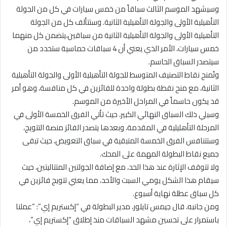
وسيشهد الموسم الثالث سباقاً من خمس سيارات في كل من الجولة
التأهيلية الأولى والجولة التأهيلية الثانية. وستتألف كل من الجولة
التأهيلية الأولى والجولة التأهيلية الثانية من سباقين،يتضمن كل منهما
خمس سيارات، الأمر الذي يعني أن 4 سباقات حماسية ستحدد من
سيتصدر السباق الحاسم.
وتُمنح نقاط التصنيف المتوسط للجولة التأهيلية الأولى والجولة التأهيلية
الثانية، مع منح نقطة بطولة واحدة للفائزين في كل منافسة، وهو أمر
قد يكون حاسماً في المراحل الأخيرة من الموسم.
وسيلي ذلك السباق النهائي الكبير، حيث تأتي الفرق الخمسة الأولى في
المرحلة التأهليلية في المقدمة، وبعدها يتصدر الفائز منصة التتويج،
وستتنافس الفرق الخمسة المتبقية في سباق التعويض، حيث تبقى
جميع نقاط البطولة المهمة على المحك.
ولا تتوقف الإثارة عند هذا الحد، مع إضافة الجولتين المتتاليتين، حيث
سيقام هذا الشكل يومي السبت والأحد، مما يعني تتويج فائزين في
كل سباق عطلة نهاية أسبوع.
ومن جانبه، قال جيمس تايلور، مدير البطولة في “إكستريم إي”: “عملنا
باستمرار على تحسين مشهد السباقات منذ إطلاق “إكستريم إي”،