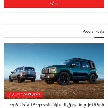
ل
ب
ر
ي
د
ك
Popular Posts
ا
ل
إ
ل
ك
ت
ر
و
ن
ي
الأخبار العالمية للسيارات
شركة توزيع وتسويق السيارات المحدودة تسلّط الضوء