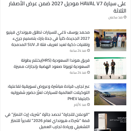
على سيارة HAVAL V7 موديل 2027 ضمن عرض الأصفار
الثلاثة
منذ ساعتين
محمد يوسف ناغي للسيارات تطلق هيونداي فينيو
2027 الجديدة كلياً في جدة بارك بتصميم جريء
وتقنيات ذكية تعيد تعريف فئة الـ SUV المدمجة
منذ 24 ساعة
فريق هوندا السعودية (HRS)يختتم بطولة
السعودية تويوتا صعود الهضبة بإنجازات مميزة
منذ 24 ساعة
عبر تجارب قيادة مباشرة وعروض تسويقية تفاعلية:
التوكيلات العالمية للسيارات تعزّز حضور شفروليه
كابتيفا PHEV
منذ 6 أيام
“الوعلان للتجارة” تحصد جائزة “شريك إرث التميّز” في
قمة “شركاء هيونداي لعام 2026” تقديراً للتميّز
التشغيلي وريادة تجارب العميل