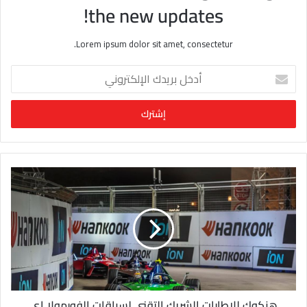
the new updates!
Lorem ipsum dolor sit amet, consectetur.
أ
د
خ
ل
ب
ر
ي
د
ك
ا
ل
إ
ل
ك
ت
ر
و
هنكوك للإطارات الشريك التقني لسباقات الفورمولا إي