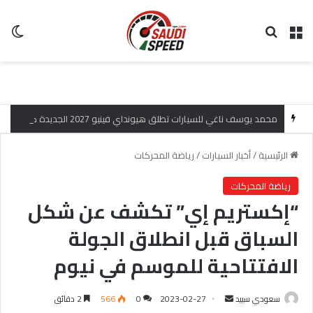
القائمة
بحث عن
ال
محمد يوسف ناغي للسيارات تطلق هيونداي فينيو 2027 الجديدة كلياً في جدة بارك بتصميم جريء وتقنيات ذكية تعيد تعريف فئة الـ SUV المدمجة
الرئيسية
/
أخبار السيارات
/
رياضة المحركات
رياضة المحركات
“إكستريم إي” تكشف عن شكل
السباق قبل انطلاق الجولة
الافتتاحية للموسم في نيوم
سعودي سبيد
أ
2023-02-27
0
566
2 دقائق