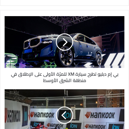
ب
ر
ي
د
ك
ا
ل
إ
ل
ك
ت
ر
و
بي إم دبليو تطرح سيارة XM للمرّة الأولى على الإطلاق في
ن
منطقة الشرق الأوسط
ي