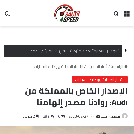
القائمة
بحث عن
ال
“الوعلان للتجارة” تحصد جائزة “شريك إرث التميّز” في قمة “شركاء هيونداي لعام 2026” تقديراً للتميّز التشغيلي وريادة تجارب العميل
الرئيسية
/
أخبار السيارات
/
الأخبار المحلية ووكلاء السيارات
الأخبار المحلية ووكلاء السيارات
الإصدار الخاص بالمملكة من
Audi: روادنا مصدر إلهامنا
سعودي سبيد
أ
2023-02-27
0
392
2 دقائق
ر
س