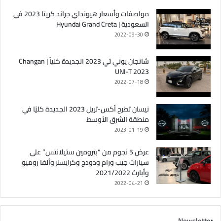
مواصفات وأسعار هيونداي جراند كريتا 2023 في
السعودية | Hyundai Grand Creta
2022-09-30
شانجان يوني تي 2023 الجديدة كلياً | Changan
UNI-T 2023
2022-07-18
نيسان تطرح أكس-تريل 2023 الجديدة كليًا في
منطقة الشرق الأوسط
2023-01-19
عرض 5 نجوم من “بترومين ستيلانتس” على
سيارات جيب ورام ودودج وكرايسلر وألفا روميو
وأبارث 2021/2022
2022-04-21
Newsletter