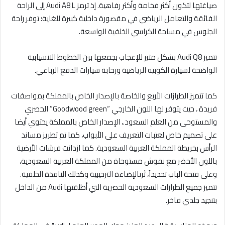
صياغتها لتكون أكثر فخامة وأكثر رفاهية. إذ ترمز Audi A8 L إلى الراحة
الفائقة والتعامل الرياضي في مقصورة داخلية كبيرة للغاية؛ توفر راحة
الجلوس في مساحة الكراسي الخلفية الواسعة.
تتميز Audi Q8 بشكل مثير للإعجاب بجمعها بين الخطوط الانسيابية
الواضحة لسيارة الكوبيه الرياضية ورحابة سيارات الدفع الرباعي.
كما تتميز الطرازات الأربع والخاصة بالإصدار الخاص بالمملكة بمواصفات
فريدة ، حيث يتوفر لها اللون الخارجي “Goodwood green” الحصري
والمستوحى من العلم السعود.، الإصدار الخاص بالمملكة يحتوي أيضا
على تصميم خاص لعتبات التعريف على الأبواب، كما تم تطريز مساند
الرأس بخريطة المملكة العربية السعودية. كما ازدانت فرشات الأرضية
باللون الأخضر مع نقوش مستوحاة من المملكة العربية السعودية،
وعلى فتحة الباب تحديداً، تُرىالإضاءة الترحيبية وكذلك النافذة الخلفية.
تتميز جميع الطرازات السعودية الحصرية التي أطلقتها Audi من الداخل
بتنجيد جلدي فاخر.