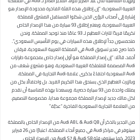
وبهذه المناسبة قال عبد العزيز مولا، المدير العام لـ Audi في المملكة
العربية السعودية: “إن إطلاق هذه الفئة الفاخرة محدودة الإصدار هو
إشارة إلى أصحاب الرؤى الذين شكلوا المستقبل المشرق للمملكة
العربية السعودية، ويعتبر إطلاق 93 سيارة من هذا الإصدار الخاص
تكريمًا فريدًا للتراث العظيم لـ 93 عامًا منذ توحيد المملكة. ونحن
متحمسون جداً لإطلاق هذه السيارات في يوم التأسيس السعودي”.
كما صرح مدير تسويق Audi في المملكة العربية السعودية، فرقان
أحمد، قائلا: “إن إصدار المملكة هو أول إصدار خاص بمجموعة طرازات
Audi المصممة للململكة العربية السعودية، وهو مشروع شغف من
Audi السعودية احتفاءً بذكرى علامة Audi التجارية في المملكة،
وبالإرث العظيم الذي يستحق هذا التكريم الفريد. بل واحتفالًا بكل من
يمتلك واحدة من 93 سيارة حصرية. ويسعدنا بهذه المناسبة أن نقدم
لكل مالك جديد لإصدار المملكة مجموعة هدايا، مخصوصة التصميم،
من العلامة التجارية السعودية الفاخرة “عذيَّة.”
من الجدير بالذكر أن Audi A8 L & Audi Q8 من الإصدار الخاص بالمملكة
سيتوفر في مراكز Audi في جميع أنحاء المملكة، اعتبارًا من 26 فبراير
2023. كما ستتوفر فئة Audi S7 & Audi S8 من الإصدار الخاص