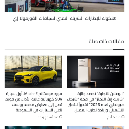
هنكوك للإطارات الشريك التقني لسباقات الفورمولا إي
مقالات ذات صلة
“الوعلان للتجارة” تحصد جائزة
فورد موستانج Mach-E، أول سيارة
“شريك إرث التميّز” في قمة “شركاء
SUV كهربائية عالية الأداء من فورد،
هيونداي لعام 2026” تقديراً للتميّز
تصل إلى معارض محمد يوسف
التشغيلي وريادة تجارب العميل
ناغي للسيارات في السعودية
منذ 5 أيام
منذ أسبوع واحد