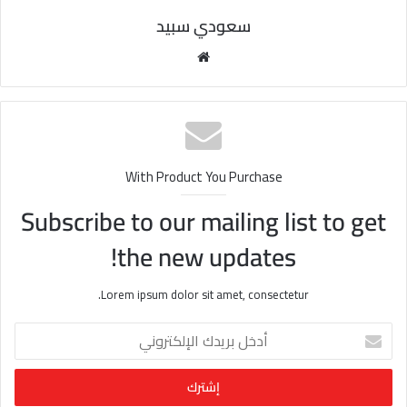
سعودي سبيد
مو
قع
الوي
ب
With Product You Purchase
Subscribe to our mailing list to get
the new updates!
Lorem ipsum dolor sit amet, consectetur.
أ
د
خ
ل