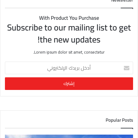
With Product You Purchase
Subscribe to our mailing list to get
the new updates!
Lorem ipsum dolor sit amet, consectetur.
أ
د
خ
ل
ب
ر
ي
د
ك
Popular Posts
ا
ل
إ