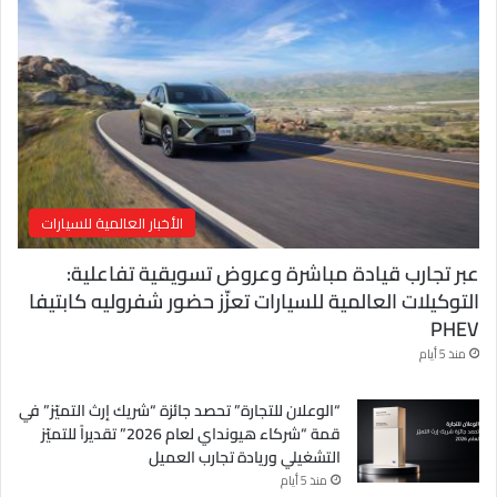
ل
ك
ت
ر
و
ن
ي
الأخبار العالمية للسيارات
عبر تجارب قيادة مباشرة وعروض تسويقية تفاعلية:
التوكيلات العالمية للسيارات تعزّز حضور شفروليه كابتيفا
PHEV
منذ 5 أيام
“الوعلان للتجارة” تحصد جائزة “شريك إرث التميّز” في
قمة “شركاء هيونداي لعام 2026” تقديراً للتميّز
التشغيلي وريادة تجارب العميل
منذ 5 أيام