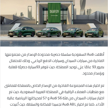
ل
ب
ر
ي
د
ا
إ
ل
ك
أطلقت Audi السعودية سلسلة حصرية محدودة الإصدار من مجموعتها
ت
الفاخرة من سيارات السيدان وسيارات الدفع الرباعي. وذلك للاحتفال
ر
بمرور 93 عامًا على توحيد المملكة، حيث تتوفر 93سيارة حصريًة للغاية
و
ن
وبإصدار محدود.
ي
ا
تم اختيار هذه المجموعة الفاخرة من الإصدار الخاص بالمملكة لتتماشى
مع متطلبات العملاء الراقية في المملكة العربية السعودية، حيث تم
اختيار سيارات السيدان من فئة Audi S6 و S7 لمحركاتها الرياضية عالية
الأداء. كما تم اختيار Audi A8 L تجسيدا للمكانة والسلطة، حيث أعيدت