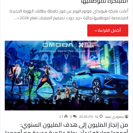
المبتكرة لموظفيها
أعلنت شركة هيونداي موتور اليوم عن فوز حافظة بطاقات الهوية الجديدة
المخصصة لموظفيها بجائزة «ريد دوت: تصميم المنتجات لعام 2026»…
أكمل القراءة »
سعودي سبيد
2026-05-14
0
21
من إنجاز المليون إلى هدف المليون السنوي:
أومودا وجايكو تبدآن رحلة عالمية جديدة مع أومودا