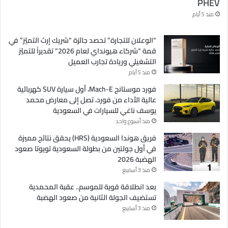
PHEV
منذ 5 أيام
“الوعلان للتجارة” تحصد جائزة “شريك إرث التميّز” في
قمة “شركاء هيونداي لعام 2026” تقديراً للتميّز
التشغيلي وريادة تجارب العميل
منذ 5 أيام
فورد موستانج Mach-E، أول سيارة SUV كهربائية
عالية الأداء من فورد، تصل إلى معارض محمد
يوسف ناغي للسيارات في السعودية
منذ أسبوع واحد
فريق هوندا السعودية (HRS) يحقق نتائج مميزة
في أول جولتين من بطولة السعودية تويوتا صعود
الهضبة 2026
منذ 3 أسابيع
بعد انطلاقة قوية للموسم.. عقبة المحمدية
تستضيف الجولة الثانية من صعود الهضبة
منذ 3 أسابيع