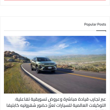
ب
ر
ي
د
ك
Popular Posts
ا
ل
إ
ل
ك
ت
ر
و
ن
ي
عبر تجارب قيادة مباشرة وعروض تسويقية تفاعلية:
التوكيلات العالمية للسيارات تعزّز حضور شفروليه كابتيفا