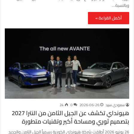
وبالنسبة…
أكمل القراءة »
سعودي سبيد
2026-06-26
0
24
هيونداي تكشف عن الجيل الثامن من النترا 2027
بتصميم ثوري ومساحة أكبر وتقنيات متطورة
26 يونيو 2026 أطلقت شركة هيونداي الكورية رسمياً الجيل الثامن والجديد