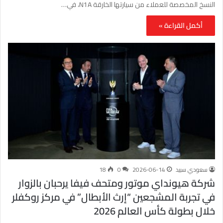
النسخ المخصصة للعملاء من سيارتها الخارقة N1A، في…
أكمل القراءة »
سعودي سبيد
2026-06-14
0
18
شركة هيونداي موتور ومتحف فيفا يرحبان بالزوار
في تجربة المشجعين “إرث الأبطال” في مركز روكفلر
خلال بطولة كأس العالم 2026