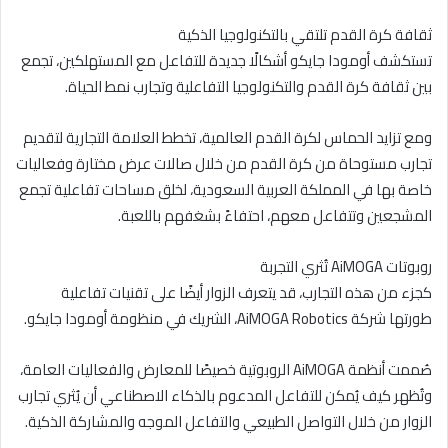
ثقافة كرة القدم تلتقي بالتكنولوجيا الذكية
تستكشف أومودا جايكو أشكالًا جديدة للتفاعل مع المستهلكين، تجمع
بين ثقافة كرة القدم والتكنولوجيا التفاعلية وتجارب نمط الحياة.
ومع تزايد الحماس لكرة القدم العالمية، تخطط العلامة التجارية لتقديم
تجارب مستوحاة من كرة القدم من خلال صالات عرض مختارة وفعاليات
خاصة بها في المملكة العربية السعودية، لخلق مساحات تفاعلية تجمع
المشجعين وتتفاعل معهم، احتفاءً بشغفهم باللعبة.
روبوتات AiMOGA تُثري التجربة
كجزء من هذه التجارب، قد يتعرف الزوار أيضًا على تقنيات تفاعلية
طورتها شركة AiMOGA Robotics، الشريك في منظومة أومودا جايكو.
صُممت أنظمة AiMOGA الروبوتية خصيصًا للمعارض والفعاليات العامة،
وتُظهر كيف يُمكن للتفاعل المدعوم بالذكاء الاصطناعي أن يُثري تجارب
الزوار من خلال التواصل الطبيعي والتفاعل الموجه والمشاركة الذكية.