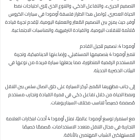
التصميم الجريء، والتفاعل الذكي، والتنوع الذي يُلبي احتياجات نمط
الحياة العصري. يُواصل هذا الطراز فلسفة أومودا في سيارات الكروس
أوفر، حيث يمزج بين التصميم المُعبّر والعملية اليومية، ليُقدم تجربة قيادة
مُلائمة للتنقلات اليومية، والقيادة الترفيهية، والمناسبات الاجتماعية.
أومودا 4: تصميم للجيل القادم
تتميز أومودا 4 بتصميمها المستقبلي، وإضاءتها الديناميكية، وتجربة
المستخدم الرقمية المتطورة، مما يجعلها سيارة فريدة من نوعها في
البيئات الحضرية الحديثة.
إلى جانب مظهرها المُميز، تُركز السيارة على خلق اتصال سلس بين التنقل
ونمط الحياة من خلال تفاعل ذكي في قمرة القيادة وتجارب مستخدم
مُصممة خصيصاً لتناسب مختلف السيناريوهات.
مع استمرار توسع أومودا عالميًا، تمثل أومودا 4 أحدث ابتكارات العلامة
التجارية في مجال التنقل متعدد الاستخدامات، مُصممًا خصيصًا
للمستهلكين الشباب المهتمين بالأناقة.