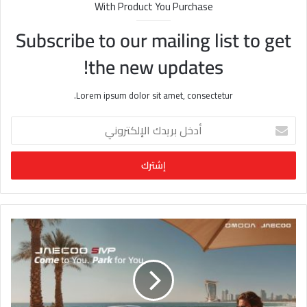
With Product You Purchase
Subscribe to our mailing list to get
the new updates!
Lorem ipsum dolor sit amet, consectetur.
أ
د
خ
ل
ب
ر
ي
د
ك
ا
ل
إ
ل