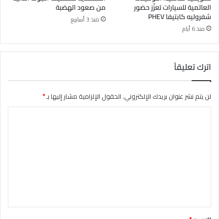
العالمية للسيارات تعزّز حضور
من صعود الهضبة
شفروليه كابتيفا PHEV
منذ 3 أسابيع
منذ 6 أيام
اترك تعليقاً
لن يتم نشر عنوان بريدك الإلكتروني.
الحقول الإلزامية مشار إليها بـ
*
ا
ل
ت
ع
ل
ي
ق
*