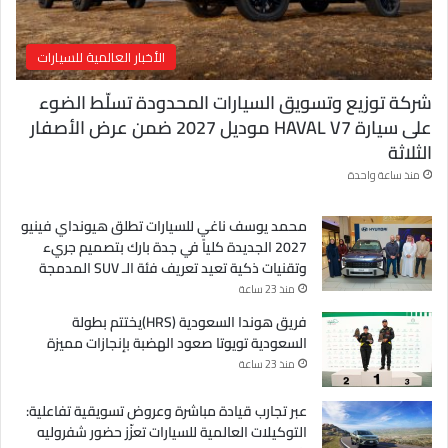
الأخبار العالمية للسيارات
شركة توزيع وتسويق السيارات المحدودة تسلّط الضوء
على سيارة HAVAL V7 موديل 2027 ضمن عرض الأصفار
الثلاثة
منذ ساعة واحدة
محمد يوسف ناغي للسيارات تطلق هيونداي فينيو
2027 الجديدة كلياً في جدة بارك بتصميم جريء
وتقنيات ذكية تعيد تعريف فئة الـ SUV المدمجة
منذ 23 ساعة
فريق هوندا السعودية (HRS)يختتم بطولة
السعودية تويوتا صعود الهضبة بإنجازات مميزة
منذ 23 ساعة
عبر تجارب قيادة مباشرة وعروض تسويقية تفاعلية:
التوكيلات العالمية للسيارات تعزّز حضور شفروليه