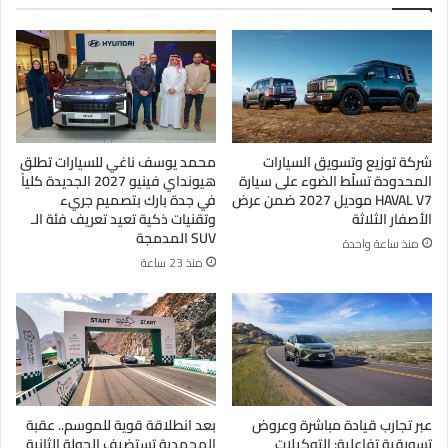
شركة توزيع وتسويق السيارات
محمد يوسف ناغي للسيارات تطلق
المحدودة تسلّط الضوء على سيارة
هيونداي فينيو 2027 الجديدة كلياً
HAVAL V7 موديل 2027 ضمن عرض
في جدة بارك بتصميم جريء
الأصفار الثلاثة
وتقنيات ذكية تعيد تعريف فئة الـ
SUV المدمجة
منذ ساعة واحدة
منذ 23 ساعة
عبر تجارب قيادة مباشرة وعروض
بعد انطلاقة قوية للموسم.. عقبة
تسويقية تفاعلية: التوكيلات
المحمدية تستضيف الجولة الثانية