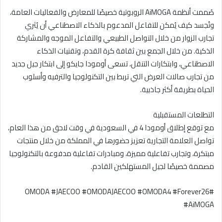
صُممت أنظمة AiMOGA الروبوتية خصيصًا للمعارض والفعاليات العامة،
وتُجسد كيف يُمكن للتفاعل المدعوم بالذكاء الاصطناعي أن يُثري
تجارب الزوار من خلال التواصل الطبيعي والتفاعل الموجه والمشاركة
الذكية. من خلال الجمع بين ثقافة كرة القدم، وتقنيات الذكاء
الاصطناعي، وابتكارات التنقل، تسعى أومودا جايكو إلى ابتكار جيل جديد
من تجارب صالات العرض التي تربط بين التكنولوجيا والترفيه وأسلوب
الحياة بطريقة أكثر جاذبية.
التطلعات المستقبلية
مع توقع إطلاق أومودا 4 في السعودية في وقت لاحق من هذا العام،
تواصل العلامة التجارية تعزيز حضورها في المملكة من خلال منتجات
مبتكرة، وتجارب تفاعلية مميزة، ومبادرات تفاعلية مدفوعة بالتكنولوجيا
مصممة خصيصًا لجيل المستهلكين القادم.
#OMODA #JAECOO #OMODAJAECOO #OMODA4 #Forever26
#AiMOGA