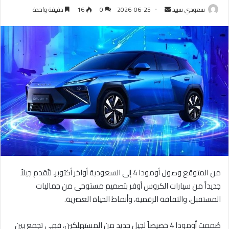
سعودي سبيد
أ
2026-06-25
0
16
دقيقة واحدة
ر
س
ل
ب
ر
ي
د
ا
إ
ل
ك
ت
ر
من المتوقع وصول أومودا 4 إلى السعودية أواخر أكتوبر، لتُقدم جيلاً
و
جديداً من سيارات الكروس أوفر بتصميم مستوحى من جماليات
ن
المستقبل، والثقافة الرقمية، وأنماط الحياة العصرية.
ي
ا
صُممت أومودا 4 خصيصاً لجيل جديد من المستهلكين، فهي تجمع بين