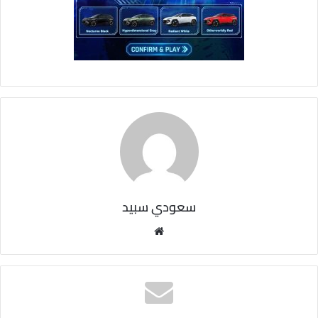
سعودي سبيد
مو
قع
الوي
ب