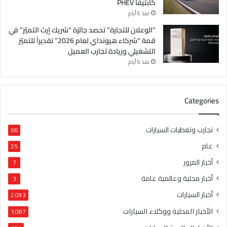
كابتيفا PHEV
منذ 6 أيام
“الوعلان للتجارة” تحصد جائزة “شريك إرث التميّز” في
قمة “شركاء هيونداي لعام 2026” تقديراً للتميّز
التشغيلي وريادة تجارب العميل
منذ 6 أيام
Categories
تجارب وتغطيات السيارات
66
عام
25
أخبار المرور
7
أخبار محلية وعالمية عامة
3
أخبار السيارات
2٬093
الأخبار المحلية ووكلاء السيارات
1٬087