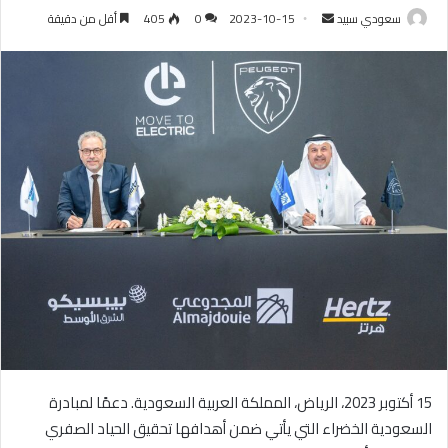
سعودي سبيد
أ
2023-10-15
0
405
أقل من دقيقة
ر
س
ل
ب
ر
ي
د
ا
إ
ل
ك
ت
ر
و
ن
15 أكتوبر 2023، الرياض، المملكة العربية السعودية. دعمًا لمبادرة
ي
السعودية الخضراء التي يأتي ضمن أهدافها تحقيق الحياد الصفري
ا