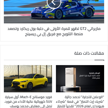
مازيراتي GT2 تظهر للمرة الأولى في حلبة بول ريكارد وتصعد
منصة التتويج مع فريق إل بي ريسينج
مقالات ذات صلة
“الوعلان للتجارة” تحصد جائزة
فورد موستانج Mach-E، أول سيارة
“شريك إرث التميّز” في قمة “شركاء
SUV كهربائية عالية الأداء من فورد،
هيونداي لعام 2026” تقديراً للتميّز
تصل إلى معارض محمد يوسف