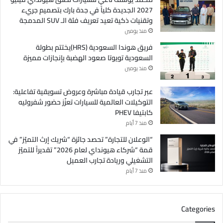
2027 الجديدة كلياً في جدة بارك بتصميم جريء
وتقنيات ذكية تعيد تعريف فئة الـ SUV المدمجة
منذ يومين
فريق هوندا السعودية (HRS)يختتم بطولة
السعودية تويوتا صعود الهضبة بإنجازات مميزة
منذ يومين
عبر تجارب قيادة مباشرة وعروض تسويقية تفاعلية:
التوكيلات العالمية للسيارات تعزّز حضور شفروليه
كابتيفا PHEV
منذ 7 أيام
“الوعلان للتجارة” تحصد جائزة “شريك إرث التميّز” في
قمة “شركاء هيونداي لعام 2026” تقديراً للتميّز
التشغيلي وريادة تجارب العميل
منذ 7 أيام
Categories