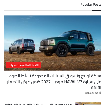
ك
Popular Posts
ا
ل
إ
ل
ك
ت
ر
و
ن
ي
الأخبار العالمية للسيارات
شركة توزيع وتسويق السيارات المحدودة تسلّط الضوء
على سيارة HAVAL V7 موديل 2027 ضمن عرض الأصفار
الثلاثة
منذ 23 ساعة
محمد يوسف ناغي للسيارات تطلق هيونداي فينيو