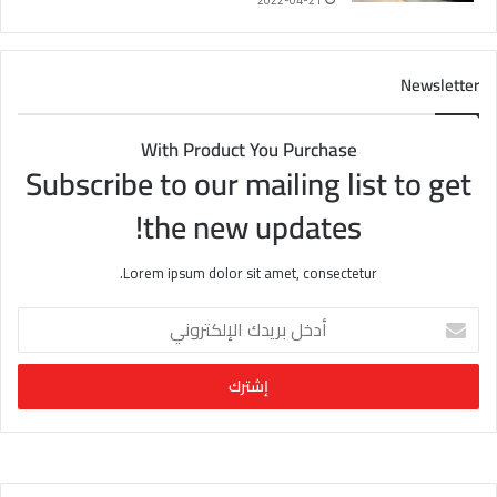
2022-04-21
Newsletter
With Product You Purchase
Subscribe to our mailing list to get
the new updates!
Lorem ipsum dolor sit amet, consectetur.
أ
د
خ
ل
ب
ر
ي
د