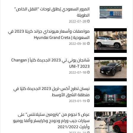
المرور السعودي يُطلق لوحات “النقل الخاص”
الطويلة
2022-07-28
مواصفات وأسعار هيونداي جراند كريتا 2023 في
السعودية | Hyundai Grand Creta
2022-09-30
شانجان يوني تي 2023 الجديدة كلياً | Changan
UNI-T 2023
2022-07-18
نيسان تطرح أكس-تريل 2023 الجديدة كليًا في
منطقة الشرق الأوسط
2023-01-19
عرض 5 نجوم من “بترومين ستيلانتس” على
سيارات جيب ورام ودودج وكرايسلر وألفا روميو
وأبارث 2021/2022