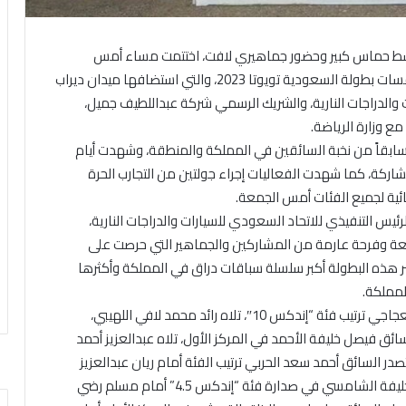
، المملكة العربية السعودية – 14 أكتوبر 2023: وسط حماس كبير وحضور جماهيري لافت، اختتمت مساء أمس
الجمعة، فعاليات الجولة الثانية لبطولة الدراق، ضمن منافسات بطولة السعودية تويوتا 2023، والتي استضافها ميدان ديراب
 والدراجات النارية، والشريك الرسمي شركة عبداللطيف جميل،
مع وزارة الرياضة.
ي منافسات الجولة الثانية للبطولة أكثر من 50 متسابقاً من نخبة السائقين في المملكة والمنطقة، وشهدت أيام
مشاركة، كما شهدت الفعاليات إجراء جولتين من التجارب الحرة
ائية لجميع الفئات أمس الجمعة.
ئيس التنفيذي للاتحاد السعودي للسيارات والدراجات النارية،
رائعة وفرحة عارمة من المشاركين والجماهير التي حرصت على
تبر هذه البطولة أكبر سلسلة سباقات دراق في المملكة وأكثرها
لمملكة.
وفي منافسات السيارات، تصدّر السائق علي عبدالرحمن العجاجي ترتيب فئة “إندكس 10″، تلاه رائد محمد لافي اللهيبي،
له الحزيمي، وفي فئة “إندكس 9.0″، جاء السائق فيصل خليفة الأحمد في المركز الأول، تلاه عبدالعزيز أحمد
يفي، ومحمد عبدالإله علام، وفي فئة “إندكس 8.5” تصدر السائق أحمد سعد الحربي ترتيب الفئة أمام ريان عبدالعزيز
أبوصندوق، وسراج عدنان أبو العلا، وجاء السائق عبدالله خليفة الشامسي في صدارة فئة “إندكس 4.5” أمام مسلم رضي