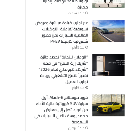
تويوتا صعود الهضبة بإنجازات
مميزة
منذ 3 ساعات
عبر تجارب قيادة مباشرة وعروض
تسويقية تفاعلية: التوكيلات
العالمية للسيارات تعزّز حضور
شفروليه كابتيفا PHEV
منذ 5 أيام
“الوعلان للتجارة” تحصد جائزة
“شريك إرث التميّز” في قمة
“شركاء هيونداي لعام 2026”
تقديراً للتميّز التشغيلي وريادة
تجارب العميل
منذ 5 أيام
فورد موستانج Mach-E، أول
سيارة SUV كهربائية عالية الأداء
من فورد، تصل إلى معارض
محمد يوسف ناغي للسيارات في
السعودية
منذ أسبوعين