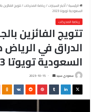
الرئيسية
/
أخبار السيارات
/
رياضة المحركات
/
تتويج الفائزين 
السعودية تويوتا 2023
رياضة المحركات
تتويج الفائزين بالج
الدراق في الرياض
السعودية تويوتا 2023
سعودي سبيد
أ
2023-10-15
ر
X
لينكدإن
‏Tumblr
بينتيريست
‏Reddit
‏VKontakte
Odnoklassniki
س
ل
ب
ر
ي