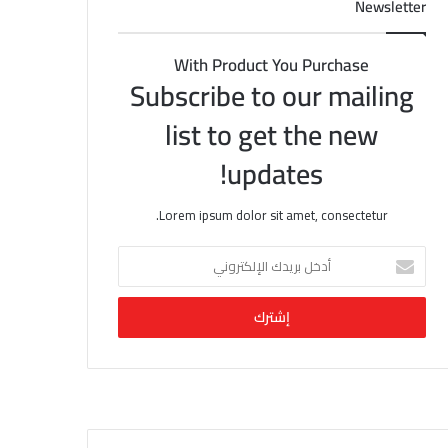
Newsletter
With Product You Purchase
Subscribe to our mailing
list to get the new
updates!
Lorem ipsum dolor sit amet, consectetur.
أ
د
خ
ل
ب
ر
ي
د
ك
ا