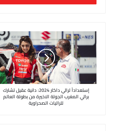
ب
ر
ي
د
ك
ا
ل
إ
ل
ك
ت
ر
و
ن
إستعداداً لرالي داكار 2024: دانية عقيل تشارك
ي
برالي المغرب الجولة الاخيرة من بطولة العالم
للراليات الصحراوية