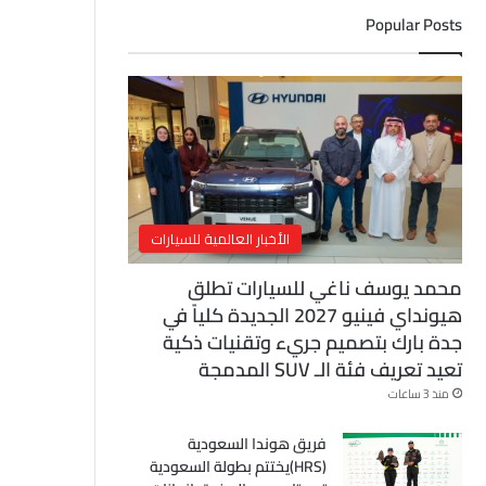
ل
Popular Posts
إ
ل
ك
ت
ر
و
ن
ي
الأخبار العالمية للسيارات
محمد يوسف ناغي للسيارات تطلق
هيونداي فينيو 2027 الجديدة كلياً في
جدة بارك بتصميم جريء وتقنيات ذكية
تعيد تعريف فئة الـ SUV المدمجة
منذ 3 ساعات
فريق هوندا السعودية
(HRS)يختتم بطولة السعودية