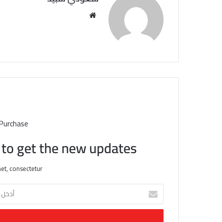
مو
قع
الوي
ب
 Purchase
t to get the new updates!
et, consectetur.
أ
د
خ
ل