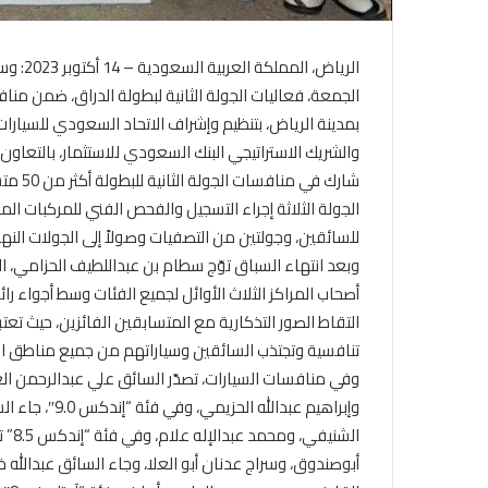
الرياض
بمدينة الرياض، بتنظيم وإشراف الاتحاد السعودي للسيارات
والشريك الاستراتيجي البنك السعودي للاستثمار، بالتعاون 
شارك ف
الجولة الثلاثة إجراء التسجيل والفحص الفني للمركبات ال
للسائقين، وجولتين من التصفيات وصولاً إلى الجولات النه
وبعد انتهاء السباق توّج سطام بن عبداللطيف الحزامي، الر
أصحاب المراكز الثلاث الأوائل لجميع الفئات وسط أجواء 
التقاط الصور التذكارية مع المتسابقين الفائزين، حيث تع
تنافسية وتجتذب السائقين وسياراتهم من جميع مناطق ا
وإبراهيم عبدال
الشن