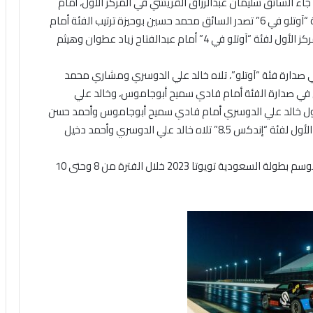
لاف، وسعيد حسين الجاسم، أما في فئة “آوتلو في 8″، جاء السائق سليمان عبدالرزاق القريشي في المركز الأول، أمام
ماجد علي حميد الحربي وعبدالعزيز ناصر الفارس، وفي فئة “آوتلو في 6” تصدر السائق محمد حسين بوحيزة ترتيب الفئة أمام
يوسف محمد الرستل، وجاء السائق أحمد الحليمي في المركز الأول لفئة “آوتلو في 4” أمام عبدالفتاح زياد عطوان وهيثم
 في صدارة فئة “آوتلو”، تلاه خالد علي الدوسري ومشاري محمد
 في صدارة الفئة أمام فادي سميح أبوجاموس، وخالد علي
ايت 9.5” جاء في المركز الأول خالد علي الدوسري أمام فادي سميح أبوجاموس وأحمد حسن
السماعيل، فيما جاء فادي سميح أبوجاموس في المركز الأول لفئة “إندكس 8.5” تلاه خالد علي الدوسري وأحمد دخيل
وتستكمل منافسات الجولة الثالثة لبطولة الدراق ضمن موسم بطولة السعودية تويوتا 2023 خلال الفترة من 8 وحتى 10