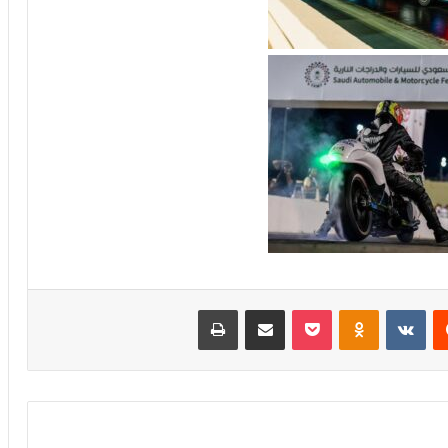
‏Reddit
‏VKontakte
Odnoklassniki
بوكيت
مشاركة عبر البريد
طباعة