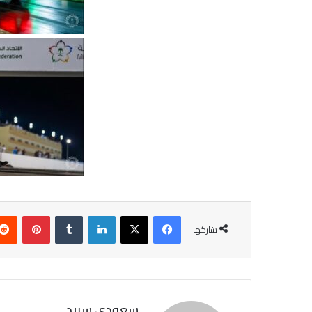
فيسبوك
X
لينكدإن
‏Tumblr
بينتيريست
شاركها
سعودي سبيد