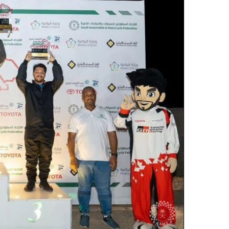
د
ا
إ
ل
ك
ت
ر
و
ن
ي
ا