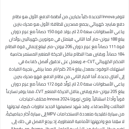
تتوفر Innova الجديدة كلياً بخيارين من أنظمة الدفع، الأول هو نظام
دفع هايبرد كهربائي يجمع مصدرين للطاقة؛ الأول هو محرك بنزين
رباعي الأسطوانات سعة 2.0 لتر، يولد قوة 150 حصاناً مع عزم دوران
يبلغ 188 نيوتن-متر. أما الثاني، فيتمثل في موتورين كهربائيين يولّدان
قوة 111 حصاناً مع عزم دوران 206 نيوتن-متر، ليبلغ إجمالي قوة النظام
184 حصاناً. ويقترن هذا النظام بناقل الحركة المتغير المستمر بخاصية
التحكم الكهربائيe-CVT، ويعمل على تحقيق أفضل كفاءة في
استهلاك الوقود؛ بمعدل يبلغ 20.4 كلم/لتر، مما يرتقي بتجربة القيادة
إلى آفاق جديدة. أما الخيار الثاني من نظام الدفع، فهو محرك بنزين
رباعي الأسطوانات سعة 2.0 لتر، يُولِّد قوة 172 حصاناً مع عزم دوران
يبلغ 205 نيوتن-متر ويقترن بناقل الحركة المتغير CVT، مما يوفر تسارعاً
قوياً وأداءً استثنائياً. وتلبي تويوتا Innova 2024 مختلف احتياجات
العائلات والأصدقاء. وقد شهد تصميمها الجديد تطورات كبيرة، ليحولها
من سيارة تقليدية متعددة الاستخدامات MPV إلى سيارة أكثر ديناميكيةً،
لا سيّما مع واجهتها الأمامية المتطورة، إذ يرجع الفضل في ذلك إلى
تغيير هيكل السيارة من الشاسيه الحامل للهيكل body-on-frame إلى