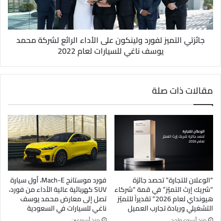
جائزتي التميز لفورد ولينكون على الأداء الرائع لشركة محمد
يوسف ناغي للسيارات لعام 2022
مقالات ذات صلة
“الوعلان للتجارة” تحصد جائزة
فورد موستانج Mach-E، أول سيارة
“شريك إرث التميّز” في قمة “شركاء
SUV كهربائية عالية الأداء من فورد،
هيونداي لعام 2026” تقديراً للتميّز
تصل إلى معارض محمد يوسف
التشغيلي وريادة تجارب العميل
ناغي للسيارات في السعودية
منذ أسبوع واحد
منذ أسبوعين