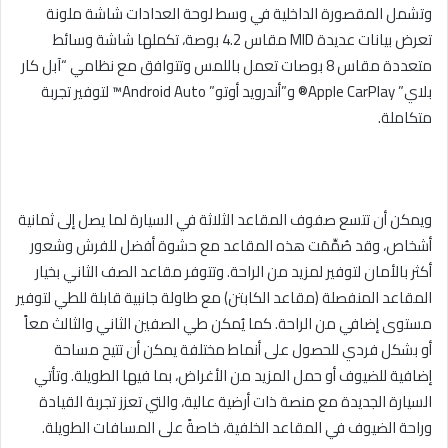
وتشمل المقصورة الداخلية في وسط لوحة العدادات شاشة ملونة
تعرض بيانات عديدة MID مقاس 4.2 بوصة، تكملها شاشة وسائط
متعددة مقاس 8 بوصات تعمل باللمس وتتوافق مع نظامي “آبل كار
بلاي” Apple CarPlay®️ و”أندرويد أوتو” Android Auto™️ لتوفير تجربة
متكاملة.
ويمكن أن تتسع صفوف المقاعد الثلاثة في السيارة لما يصل إلى ثمانية
أشخاص، وقد صُمِّمَت هذه المقاعد مع حشوة أفضل للفرش وشعور
أكثر بالأمان لتوفير لمزيد من الراحة. وتتوفر مقاعد الصف الثاني بخيار
المقاعد المنفصلة (مقاعد الكابتن) مع طاولة جانبية قابلة للطي لتوفير
مستوى إضافي من الراحة. كما يُمكن طي الصفين الثاني والثالث معاً
أو بشكل فردي للحصول على أنماط مختلفة يمكن أن تتيح مساحة
إضافية للضيوف أو حمل المزيد من الأغراض، بما فيها الطويلة. وتأتي
السيارة الجديدة مع منصة ذات أرضية عالية، والتي تعزز تجربة القيادة
وراحة الضيوف في المقاعد الخلفية، خاصةً على المسافات الطويلة.