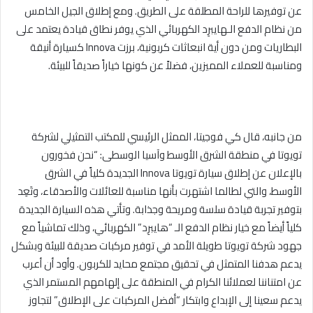
عن توفيرها للراحة المطلقة على الطريق. ومع إطلاق الجيل الخامس
من نظام الدفع الـهايبرِد الكهربائي الذي يوفر نطاق قيادة يعتمد على
البطاريات ومن دون أية انبعاثات كربونية، برزت Innova كسيارة أنيقة
ومناسبة للعملاء المميزين، فضلاً عن كونها خياراً صديقاً للبيئة.
من جانبه، قال كي فوجيتا، الممثل الرئيسي للمكتب التمثيلي لشركة
تويوتا في منطقة الشرق الأوسط وآسيا الوسطى: “نحن فخورون
بالإعلان عن إطلاق سيارة تويوتا Innova الجديدة كلياً في الشرق
الأوسط، والتي لطالما اشتهرت بأنها مناسبة للعائلات والأصدقاء، وتَعِد
بتوفير تجربة قيادة سلسة ومريحة وجذابة. وتأتي هذه السيارة الجديدة
كلياً أيضاً مع خيار نظام الدفع الـ “هايبرِد” الكهربائي، وذلك تماشياً مع
جهود شركة تويوتا طويلة الأمد في توفير مركبات صديقة للبيئة وبشكل
يدعم هدفنا المتمثل في تحقيق مجتمع محايد للكربون. وأود أن أعرب
عن امتناننا لعملائنا الكرام في المنطقة على إلهامهم المستمر الذي
يدعم سعينا إلى الإبداع وابتكار “أفضل المركبات على الإطلاق” لتجاوز