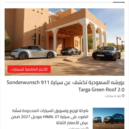
ل
إ
ل
ك
ت
ر
و
ن
ي
الأخبار العالمية للسيارات
بورشه السعودية تكشف عن سيارة Sonderwunsch 911
Targa Green Roof 2.0
منذ 4 ساعات
شركة توزيع وتسويق السيارات المحدودة تسلّط
الضوء على سيارة HAVAL V7 موديل 2027 ضمن
عرض الأصفار الثلاثة
منذ يوم واحد