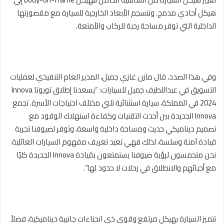
هيكل أحادي مدمج. وتنسجم الأبعاد الخارجية للسيارة مع مقصورتها
الداخلية التي توفر مساحة رحبة للركاب والأمتعة.
وفي هذا الصدد، قال مازن غازي جميل، المدير العام التنفيذي لعمليات
التسويق في عبداللطيف جميل للسيارات: “يسعدنا إطلاق تويوتا Innova
2024 في المملكة، سيارة استثنائية تلبي مختلف احتياجات الأسرة. تجمع
Innova الجديدة بين أحدث التقنيات وكفاءة استهلاك الوقود مع
تصميم ديناميكي حديث ومساحة داخلية واسعة، وتوفر لضيوفنا تجربة
قيادة آمنة وسلسة، لذلك فهي تعيد تعريف مفهوم السيارات العائلية.
نحن متحمسون لرؤية ضيوفنا يستمتعون بقيادة Innova الجديدة كليًا
مع أحبائهم والانطلاق في رحلات لا حدود لها”.
تتميز السيارة بهيكل مرتفع وقوي ذي انحناءات جانبية ديناميكية، فضلاً