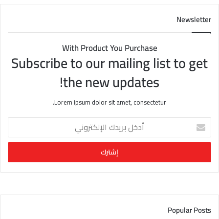
Newsletter
With Product You Purchase
Subscribe to our mailing list to get
the new updates!
Lorem ipsum dolor sit amet, consectetur.
أ
د
خ
ل
ب
ر
ي
د
ك
Popular Posts
ا