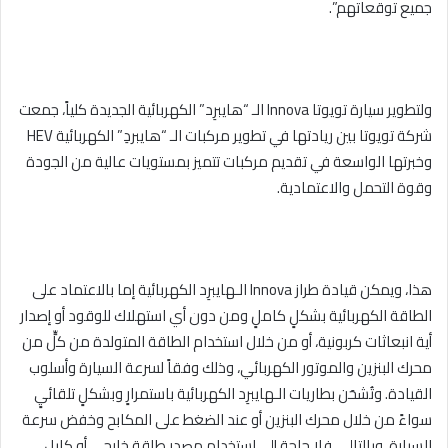
جميع توقعاتهم”.
ولتطوير سيارة تويوتا Innova الـ “هايبرِد” الكهربائية الجديدة كلياً، جمعت
شركة تويوتا بين ريادتها في تطوير مركبات الـ “هايبردِ” الكهربائية HEV
وخبرتها الواسعة في تقديم مركبات تتميز بمستويات عالية من الجودة
وقوة التحمل والاعتمادية.
هذا، ويمكن قيادة طراز Innova الـهايبرِد الكهربائية إما بالاعتماد على
الطاقة الكهربائية بشكلٍ كاملٍ ومن دون أي استهلاك للوقود أو إصدار
أية انبعاثات كربونية، أو من خلال استخدام الطاقة المتولدة من كلٍّ من
محرك البنزين والموتور الكهربائي، وذلك وفقاً لسرعة السيارة وأسلوب
القيادة. وتُشحَن بطاريات الـهايبرِد الكهربائية باستمرارٍ وبشكلٍ تلقائيٍ
سواءً من خلال محرك البنزين أو عند الضغط على المكابح وخفض سرعة
السيارة. وبالتالي، فلا حاجة إلى استخدام مصدر طاقة خارجي أو كابل