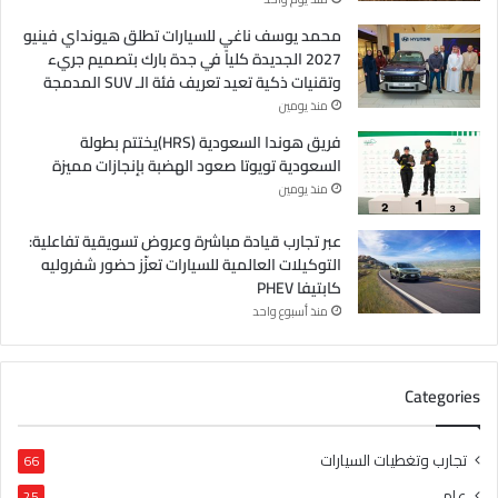
محمد يوسف ناغي للسيارات تطلق هيونداي فينيو
2027 الجديدة كلياً في جدة بارك بتصميم جريء
وتقنيات ذكية تعيد تعريف فئة الـ SUV المدمجة
منذ يومين
فريق هوندا السعودية (HRS)يختتم بطولة
السعودية تويوتا صعود الهضبة بإنجازات مميزة
منذ يومين
عبر تجارب قيادة مباشرة وعروض تسويقية تفاعلية:
التوكيلات العالمية للسيارات تعزّز حضور شفروليه
كابتيفا PHEV
منذ أسبوع واحد
Categories
تجارب وتغطيات السيارات
66
عام
25