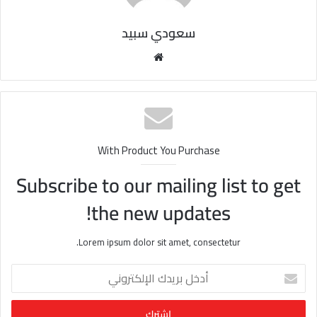
سعودي سبيد
مو
قع
الوي
ب
With Product You Purchase
Subscribe to our mailing list to get
the new updates!
Lorem ipsum dolor sit amet, consectetur.
أ
د
خ
ل