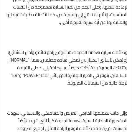
لإعادة شحنها. وعلى الرغم من تميز السيارة بمجموعة من التقنيات
المتقدمة، إلا أنها لا تحتاج إلى وقودٍ خاص، كما لا تختلف طريقة قيادتها
والعناية بها عن أية سيارة تقليدية أخرى.
وصُمِّمت سيارة Innova الجديدة كلياً لتوفير راحةٍ فائقةٍ وأداءٍ استثنائيٍّ؛
إذ يُمكن للسائق الاختيار بين نمطي قيادة مختلفين، هما: “NORMAL”،
و”ECO”، لتوفير قيادة أكثر تخصيصاً. وبالإضافة إلى نمطي القيادة
السابقين، يتوفر في الطراز الـهايبرِد الكهربائي نمط “POWER” و”EV”
لرحلة خالية من الانبعاثات الكربونية.
وإلى جانب تصميمها الخارجي العريض والديناميكي والانسيابي، شهدت
المقصورة الداخلية لسيارة Innova الجديدة كلياً التي شهدت أيضاً
تحسينات كبيرة، فقد صُمِّمَت لتوفير الراحة المثلى لجميع الضيوف.