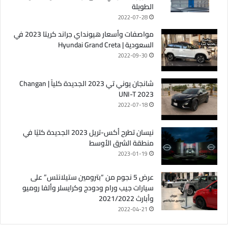
الطويلة
2022-07-28
مواصفات وأسعار هيونداي جراند كريتا 2023 في
السعودية | Hyundai Grand Creta
2022-09-30
شانجان يوني تي 2023 الجديدة كلياً | Changan
UNI-T 2023
2022-07-18
نيسان تطرح أكس-تريل 2023 الجديدة كليًا في
منطقة الشرق الأوسط
2023-01-19
عرض 5 نجوم من “بترومين ستيلانتس” على
سيارات جيب ورام ودودج وكرايسلر وألفا روميو
وأبارث 2021/2022
2022-04-21