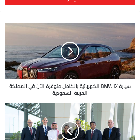
ب
ر
ي
د
ك
ا
ل
إ
ل
ك
ت
ر
و
سيارة BMW iX الكهربائية بالكامل متوفرة الآن في المملكة
ن
العربية السعودية
ي