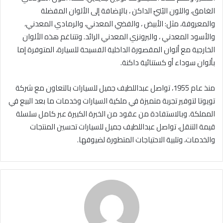
الغامق، واللون البُنيّ الداكن ، بالإضافة إلى الألوان المفضلة
والمعروفة، مثل: الأبيض ، والفضي المعدني، والرمادي المعدني،
والأسود المعدني ، والبرونزي المعدني الرائد. وتتناغم هذه الألوان
الخارجية مع ألوان المقصورة الداخلية الفسيحة للسيارة، المتوفرة إما
بألوان سوداء أو كستنائية داكنة.
منذ عام 1955، تواصل عبداللطيف جميل للسيارات بالتعاون مع شركة
تويوتا لتوفير تجربة متميزة في ملكية السيارات وخدمات ما بعد البيع في
المملكة. وبالاستفادة من عقود من الخبرة الكبيرة عبر كامل سلسلة
قيمة التنقل، تواصل عبداللطيف جميل للسيارات تحسين المنتجات
والخدمات، وتلبية الاحتياجات المتطورة لضيوفها.