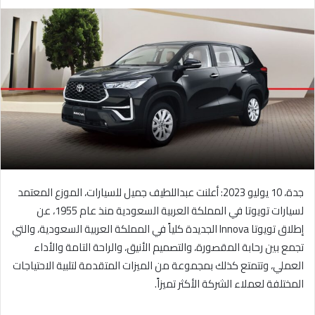
ر
س
ل
ب
ر
ي
د
ا
إ
ل
ك
ت
جدة، 10 يوليو 2023: أعلنت عبداللطيف جميل للسيارات، الموزع المعتمد
ر
لسيارات تويوتا في المملكة العربية السعودية منذ عام 1955، عن
و
إطلاق تويوتا Innova الجديدة كلياً في المملكة العربية السعودية، والتي
ن
تجمع بين رحابة المقصورة، والتصميم الأنيق، والراحة التامة والأداء
ي
العملي، وتتمتع كذلك بمجموعة من الميزات المتقدمة لتلبية الاحتياجات
ا
المختلفة لعملاء الشركة الأكثر تميزاً.