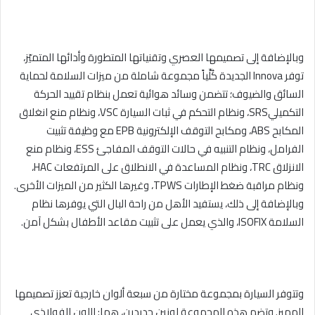
وبالإضافة إلى تصميمها العصري وتقنياتها المتطورة وأدائها المتميّز،
توفر Innova الجديدة كُلِّياً مجموعة شاملة من ميزات السلامة لحماية
السائق والضيوف؛ تتضمن وسائد هوائية تعمل بنظام تقييد الحركة
التكميليSRS، ونظام التحكم في ثبات السيارة VSC، ونظام منع انغلاق
المكابح ABS، ومكابح التوقف الإلكترونية EPB مع وظيفة تثبيت
الفرامل، ونظام التنبيه في حالات التوقف المفاجئ ESS، ونظام منع
الانزلاق TRC، ونظام المساعدة في الانطلاق على المرتفعات HAC،
ونظام مراقبة ضغط الإطارات TPWS، وغيرها الكثير من الميزات الأخرى.
وبالإضافة إلى ذلك، يستفيد الأهل من راحة البال التي يوفرها نظام
السلامة ISOFIX، والذي يعمل على تثبيت مقاعد الأطفال بشكل آمن.
وتتوفر السيارة بمجموعة مختارة من سبعة ألوان خارجية تعزز تصميمها
المميز. وتضم هذه المجموعة لونين جديدين، هما: اللون الفولاذي