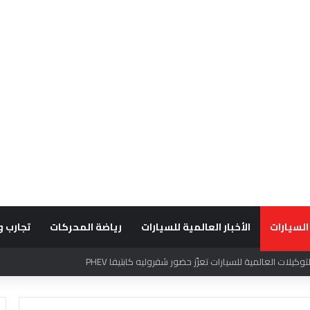
السيارات
الأخبار العالمية للسيارات
رياضة المحركات
تجارب و
قديراً للتميّز التشغيلي وريادة تجارب العميل