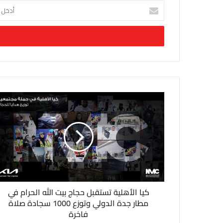
أ
د
خ
ل
ب
ر
ي
د
ك
ا
ل
إ
ل
ك
ت
ر
و
ن
كيا الأهلية تستقبل حجاج بيت الله الحرام في
ي
مطار جدة الدولي وتوزع 1000 سجادة صلاة
فاخرة