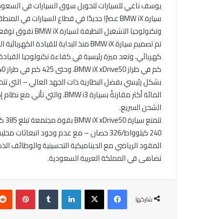
يوسف ناغي للسيارات لتحويل سوق السيارات في السعودي
سيارة BMW iX عصرًا جديدًا في قطاع السيارات 
وتكنولوجيا التشغيل النظيفة لسيارة BMW iX تفوق توقعاتهم العالية”.
تم تصميم سيارة BMW iX منذ البداية للقيا
المائة أكثر مقارنةً بسيارة i3
الشحن السريع.
المقود الرياضي مع الديناميكية التحسينية والوظائف الذك
تضاهى في المملكة العربية السعودية.
فيسبوك
X
لينكدإن
‏Tumblr
بينتيريست
شاركها