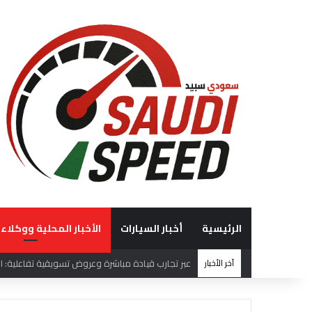
الرئيسية
أخبار السيارات
الأخبار المحلية ووكلاء 
آخر الأخبار
“الوعلان للتجارة” تحصد جائزة “شريك إرث التميّز” في قمة “شركاء هيونداي لعام 2026” ت