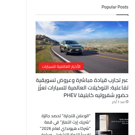
ل
Popular Posts
إ
ل
ك
ت
ر
و
ن
ي
الأخبار العالمية للسيارات
عبر تجارب قيادة مباشرة وعروض تسويقية
تفاعلية: التوكيلات العالمية للسيارات تعزّز
حضور شفروليه كابتيفا PHEV
منذ 3 أيام
“الوعلان للتجارة” تحصد جائزة
“شريك إرث التميّز” في قمة
“شركاء هيونداي لعام 2026”
تقديراً للتميّز التشغيلي وريادة