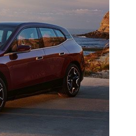
د
ا
إ
ل
ك
ت
ر
و
ن
ي
ا