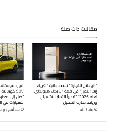
مقالات ذات صلة
“الوعلان للتجارة” تحصد جائزة “شريك
إرث التميّز” في قمة “شركاء هيونداي
SUV كهربائي
لعام 2026” تقديراً للتميّز التشغيلي
تصل إلى معا
وريادة تجارب العميل
للسيارات في ا
منذ 3 أيام
منذ أسبوع واحد