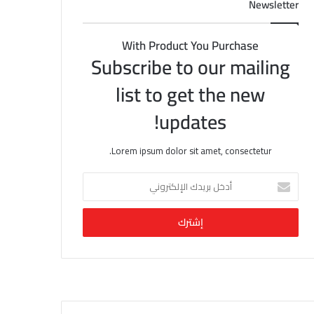
Newsletter
With Product You Purchase
Subscribe to our mailing
list to get the new
updates!
Lorem ipsum dolor sit amet, consectetur.
أ
د
خ
ل
ب
ر
ي
د
ك
ا