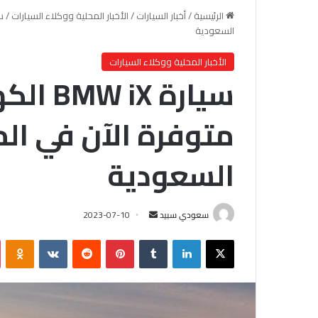
الرئيسية
/
أخبار السيارات
/
الأخبار المحلية ووكلاء السيارات
/
السعودية
الأخبار المحلية ووكلاء السيارات
سيارة X
متوفرة الآن في الم
السعودية
سعودي سبيد
أ
2023-07-10
ر
X
لينكدإن
‏Tumblr
بينتيريست
‏Reddit
‏VKontakte
Odnoklassniki
س
ل
ب
ر
ي