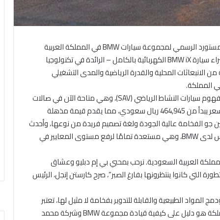
يوليو 2023: أعلنت شركة محمد يوسف ناغي للسيارات، المستورد الرسمي لمجموعة سيارات BMW في المملكة العربية
السعودية، أن العملاء في المملكة يمكنهم الآن حجز وشراء سيارة BMW iX الكهربائية بالكامل – الرائدة في تكنولوجيا
لخالية من الانبعاثات المحلية والقدرة الرياضية والمدى التشغيلي
ي المملكة.
تقدم سيارة BMW iX الجديدة كلياً رؤية جديدة متجددة لمفهوم سيارات النشاط الرياضي (SAV)، وهي متاحة الآن في صالات
عرض شركة محمد يوسف ناغي للسيارات في المملكة بسعر يبدأ من 464,945 ريال سعودي، مما يقدم قيمة مذهلة
لاء لسيارة كهربائية بالكامل. تجمع سيارة BMW iX بين جو الفخامة عالية الجودة ولغة تصميم فريدة من نوعها، وأحدث
أنظمة التحكم التقنية وتكنولوجيا eDrive من الجيل الخامس لدى BMW، وهي مستعدة تمامًا لرفع مستوى المعايير في
BM لعملائنا الكرام في المملكة العربية السعودية. نرحب بمحبي بي إم دبليو وعشاق
تطورة التي كانوا ينتظرونها بفارغ الصبر”، صرح كارستن إنجل، الرئيس
ج المواد الطبيعية والقابلة للتدوير بفخامة لا مثيل لها، تعتبر
سيارة BMW iX سيارة فريدة من نوعها. إطلاقها في المملكة هو دليل على كيفية قيادة مجموعة BMW وشركة محمد