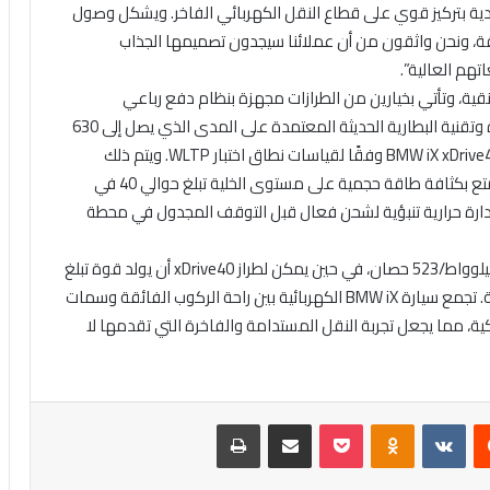
ة بتركيز قوي على قطاع النقل الكهربائي الفاخر. ويشكل وصول
في المنطقة، ونحن واثقون من أن عملائنا سيجدون تصميمها الجذاب
دة الكهربائية النقية، وتأتي بخيارين من الطرازات مجهزة بنظام دفع رباعي
كهربائي. وتعد ميزة رئيسية في كفاءة تكنولوجيا القيادة وتقنية البطارية الحديثة المعتمدة على المدى الذي يصل إلى 630
كم في طراز BMW iX xDrive50، وحتى 425 كم في طراز BMW iX xDrive40 وفقًا لقياسات نطاق اختبار WLTP. ويتم ذلك
بشكل رئيسي بفضل البطارية ذات الجهد العالي – التي تتمتع بكثافة طاقة حجمية على مستوى الخلية تبلغ حوالي 40 في
BMW ، والتي تأتي مع نظام إدارة حرارية تنبؤية لشحن فعال قبل التوقف المجدول في محطة
تتمتع سيارة BMW iX xDrive50 بقوة مجتمعة تبلغ 385 كيلوواط/523 حصان، في حين يمكن لطراز xDrive40 أن يولد قوة تبلغ
240 كيلوواط/326 حصان – مع عدم وجود انبعاثات محلية. تجمع سيارة BMW iX الكهربائية بين راحة الركوب الفائقة وسمات
ية، مما يجعل تجربة النقل المستدامة والفاخرة التي تقدمها لا
‏Reddit
‏VKontakte
Odnoklassniki
بوكيت
مشاركة عبر البريد
طباعة