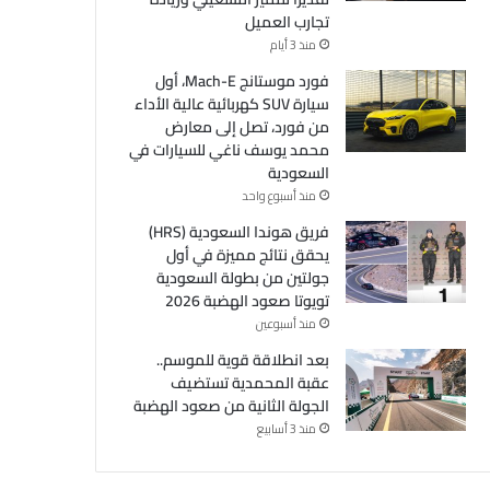
تجارب العميل
منذ 3 أيام
فورد موستانج Mach-E، أول
سيارة SUV كهربائية عالية الأداء
من فورد، تصل إلى معارض
محمد يوسف ناغي للسيارات في
السعودية
منذ أسبوع واحد
فريق هوندا السعودية (HRS)
يحقق نتائج مميزة في أول
جولتين من بطولة السعودية
تويوتا صعود الهضبة 2026
منذ أسبوعين
بعد انطلاقة قوية للموسم..
عقبة المحمدية تستضيف
الجولة الثانية من صعود الهضبة
منذ 3 أسابيع