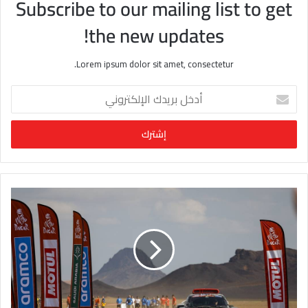
Subscribe to our mailing list to get
the new updates!
Lorem ipsum dolor sit amet, consectetur.
أ
د
خ
ل
ب
ر
ي
د
ك
ا
ل
إ
ل
ك
ت