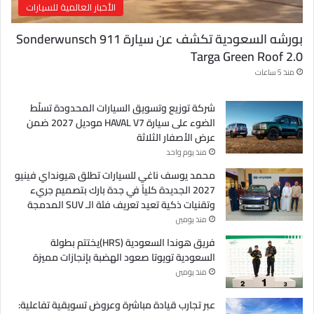
الأخبار العالمية للسيارات
بورشه السعودية تكشف عن سيارة Sonderwunsch 911
Targa Green Roof 2.0
منذ 5 ساعات
شركة توزيع وتسويق السيارات المحدودة تسلّط
الضوء على سيارة HAVAL V7 موديل 2027 ضمن
عرض الأصفار الثلاثة
منذ يوم واحد
محمد يوسف ناغي للسيارات تطلق هيونداي فينيو
2027 الجديدة كلياً في جدة بارك بتصميم جريء
وتقنيات ذكية تعيد تعريف فئة الـ SUV المدمجة
منذ يومين
فريق هوندا السعودية (HRS)يختتم بطولة
السعودية تويوتا صعود الهضبة بإنجازات مميزة
منذ يومين
عبر تجارب قيادة مباشرة وعروض تسويقية تفاعلية: