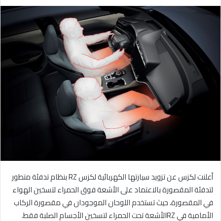
ر
س
ل
ب
ر
ي
د
ا
إ
ل
ك
ت
ر
و
ن
أعلنت لكزس عن تزويد سيارتها الكهربائية لكزس RZ بنظام تدفئة متطور
ي
لتدفئة المقصورة بالاعتماد على الأشعة فوق الحمراء لتسخين الهواء
ا
في المقصورة، حيث تستخدم اللوحان الموجودان في مقصورة الركاب
الأمامية في RZالأشعة تحت الحمراء لتسخين الأجسام الصلبة فقط.