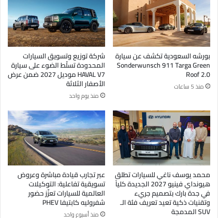
بورشه السعودية تكشف عن سيارة
شركة توزيع وتسويق السيارات
Sonderwunsch 911 Targa Green
المحدودة تسلّط الضوء على سيارة
Roof 2.0
HAVAL V7 موديل 2027 ضمن عرض
الأصفار الثلاثة
منذ 5 ساعات
منذ يوم واحد
محمد يوسف ناغي للسيارات تطلق
عبر تجارب قيادة مباشرة وعروض
هيونداي فينيو 2027 الجديدة كلياً
تسويقية تفاعلية: التوكيلات
في جدة بارك بتصميم جريء
العالمية للسيارات تعزّز حضور
وتقنيات ذكية تعيد تعريف فئة الـ
شفروليه كابتيفا PHEV
SUV المدمجة
منذ أسبوع واحد