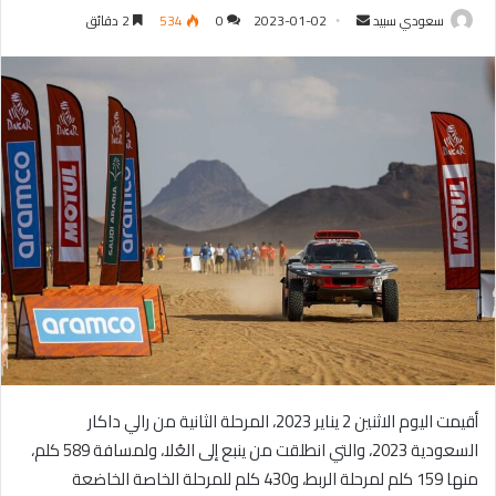
سعودي سبيد
أ
2023-01-02
0
534
2 دقائق
ر
س
ل
ب
ر
ي
د
ا
إ
ل
ك
ت
ر
و
أقيمت اليوم الاثنين 2 يناير 2023، المرحلة الثانية من رالي داكار
ن
ي
السعودية 2023، والتي انطلقت من ينبع إلى العُلا، ولمسافة 589 كلم،
ا
منها 159 كلم لمرحلة الربط، و430 كلم للمرحلة الخاصة الخاضعة