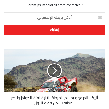
Lorem ipsum dolor sit amet, consectetur.
أ
د
خ
ل
ب
ر
ي
د
ك
ا
ل
إ
ل
ك
ت
ر
و
أليكساندر غيرو يحسم المرحلة الثانية لفئة الكوادز وناصر
ن
العطية يسجّل فوزه الأول
ي