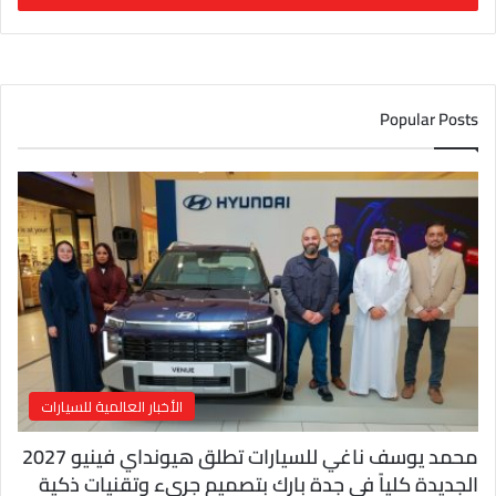
ب
ر
ي
د
ك
Popular Posts
ا
ل
إ
ل
ك
ت
ر
و
ن
ي
الأخبار العالمية للسيارات
محمد يوسف ناغي للسيارات تطلق هيونداي فينيو 2027
الجديدة كلياً في جدة بارك بتصميم جريء وتقنيات ذكية