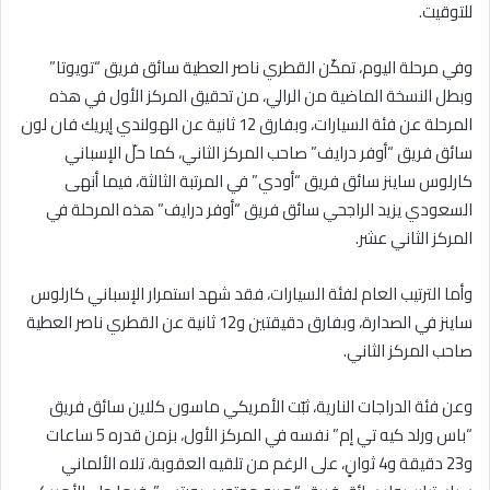
للتوقيت.
وفي مرحلة اليوم، تمكّن القطري ناصر العطية سائق فريق “تويوتا”
وبطل النسخة الماضية من الرالي، من تحقيق المركز الأول في هذه
المرحلة عن فئة السيارات، وبفارق 12 ثانية عن الهولندي إيريك فان لون
سائق فريق “أوفر درايف” صاحب المركز الثاني، كما حلّ الإسباني
كارلوس ساينز سائق فريق “أودي” في المرتبة الثالثة، فيما أنهى
السعودي يزيد الراجحي سائق فريق “أوفر درايف” هذه المرحلة في
المركز الثاني عشر.
وأما الترتيب العام لفئة السيارات، فقد شهد استمرار الإسباني كارلوس
ساينز في الصدارة، وبفارق دقيقتين و12 ثانية عن القطري ناصر العطية
صاحب المركز الثاني.
وعن فئة الدراجات النارية، ثبّت الأمريكي ماسون كلاين سائق فريق
“باس ورلد كيه تي إم” نفسه في المركز الأول، بزمن قدره 5 ساعات
و23 دقيقة و4 ثوانٍ، على الرغم من تلقيه العقوبة، تلاه الألماني