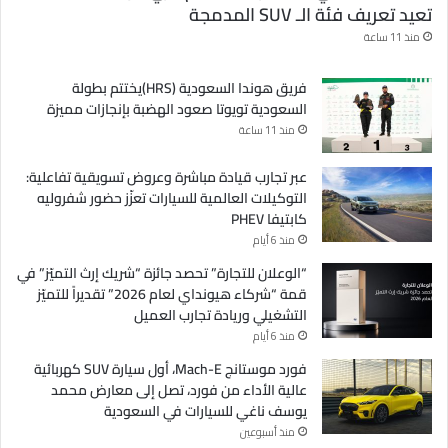
تعيد تعريف فئة الـ SUV المدمجة
منذ 11 ساعة
فريق هوندا السعودية (HRS)يختتم بطولة
السعودية تويوتا صعود الهضبة بإنجازات مميزة
منذ 11 ساعة
عبر تجارب قيادة مباشرة وعروض تسويقية تفاعلية:
التوكيلات العالمية للسيارات تعزّز حضور شفروليه
كابتيفا PHEV
منذ 6 أيام
“الوعلان للتجارة” تحصد جائزة “شريك إرث التميّز” في
قمة “شركاء هيونداي لعام 2026” تقديراً للتميّز
التشغيلي وريادة تجارب العميل
منذ 6 أيام
فورد موستانج Mach-E، أول سيارة SUV كهربائية
عالية الأداء من فورد، تصل إلى معارض محمد
يوسف ناغي للسيارات في السعودية
منذ أسبوعين