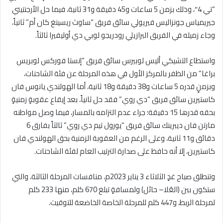
“تي 4″، وذلك بزمن 5 ساعات و45 دقيقة و31 ثانية، فيما حل الأرجنتيني
جيريمياس جونزاليس فيريولي سائق فريق “ساوث ريسينغ كان أم” ثانياً،
وجاء زميله في الفريق البرازيلي رودريجو لوبي دي أوليفيرا ثالثاً.
واستطاع التشيكي أليس لوبيرس سائق فريق “إنستا فوركس لوبريس
براغا” من الظفر بالمركز الأول في هذه المرحلة عن فئة الشاحنات،
وبزمنٍ قدره 5 ساعات و38 دقيقة و18 ثانية، أما الهولندي يانوس فان
كاستيرين سائق فريق “دي روي” فقد حل ثانياً، بعد إيقاع عقوبةٍ زمنيةٍ
بحقه قدرها 15 دقيقة؛ جراء عدم التزامه بالمسار، فيما وصل مواطنه
مارتن فان ديبرينك سائق فريق “يورول تيم دي روي” ثالثاً بفارق 6
دقائق و11 ثانية، وعلى الرغم من العقوبة الزمنية بحق الهولندي فان
كاستيرين، إلا أنه حافظ على صدارة الترتيب العام لفئة الشاحنات.
وتنطلق صباح غدٍ الثلاثاء 3 يناير 2023م، منافسات المرحلة الثالثة، والتي
ستكون بين (العُلا– حائل) ولمسافةٍ تبلغ 670 كلم، منها 233 كلم
لمرحلة الربط، و447 كلم للمرحلة الخاصة الخاضعة للتوقيت.