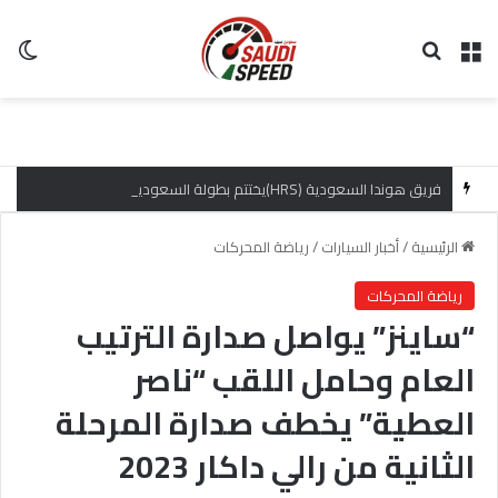
القائمة
بحث عن
ال
فريق هوندا السعودية (HRS)يختتم بطولة السعودية تويوتا صعود الهضبة بإنجازات مميزة
الرئيسية
/
أخبار السيارات
/
رياضة المحركات
رياضة المحركات
“ساينز” يواصل صدارة الترتيب
العام وحامل اللقب “ناصر
العطية” يخطف صدارة المرحلة
الثانية من رالي داكار 2023