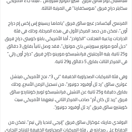
سباستيان بولر سائق فريق “هيرو موتور سبورتس”، فيما جاء الأمريكي
سكايلر دراج فريق “هوسكفارنا” في المرتبة الثالثة.
الفرنسي أليكساندر غيرو سائق فريق “ياماها ريسينغ إس إكس إم دراج
أون”، تمكن من حصد المركز الأول في هذه المرحلة، وذلك في فئة
الدراجات رباعية العجلات “الكوادز”، أما الأمريكي بابلو كوبيتي دراج فريق
“ديل أمو موتور سبورتس باي موتول”، فقد وصل ثانياً بفارق 3 دقائق
و25 ثانية، يليه الأرجنتيني فرانشيسكو مورينو درّاج فريق “دراج أون رالي”
في المركز الثالث بفارق 5 دقائق و29 ثانية.
وفي فئة المركبات الصحراوية الخفيفة “تي 3″، نجح الأمريكي ميتشل
غوثري سائق “رد بُل أوفرود جونيور”، من تسجيل الزمن الأسرع، وذلك
بفارق دقيقة و25 ثانية عن التشيلي فرانشيسكو لوبيز كونتاردو سائق
فريق “ريد بُل كان أم” صاحب المركز الثاني، تبعهما الأمريكي سيث
كوينتيرو سائق فريق “رد بُل أوفرود جونيور”.
البولندي ماريك غوكزال سائق فريق “إنرجي لانديا رالي تيم”، تمكن من
الحفاظ على صدارته في فئة المركبات الصحراوية الخفيفة للإنتاج التجاري