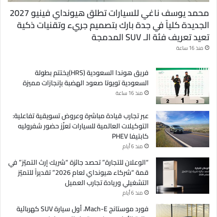
محمد يوسف ناغي للسيارات تطلق هيونداي فينيو 2027
الجديدة كلياً في جدة بارك بتصميم جريء وتقنيات ذكية
تعيد تعريف فئة الـ SUV المدمجة
منذ 16 ساعة
فريق هوندا السعودية (HRS)يختتم بطولة
السعودية تويوتا صعود الهضبة بإنجازات مميزة
منذ 16 ساعة
عبر تجارب قيادة مباشرة وعروض تسويقية تفاعلية:
التوكيلات العالمية للسيارات تعزّز حضور شفروليه
كابتيفا PHEV
منذ 6 أيام
“الوعلان للتجارة” تحصد جائزة “شريك إرث التميّز” في
قمة “شركاء هيونداي لعام 2026” تقديراً للتميّز
التشغيلي وريادة تجارب العميل
منذ 6 أيام
فورد موستانج Mach-E، أول سيارة SUV كهربائية