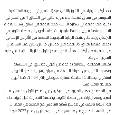
حدد أزكونا نواياه في الفوز باللقب مبكرًا، بالفوز في الجولة الافتتاحية
للموسم، في سباق فرنسا. جاء فوزه الثاني في السباق 1 في المجر في
يونيو، مما دفعه إلى صدارة الترتيب. مدد تفوقه في سباق إسبانيا بفوزه
الثالث ومنصة تتويج، وحافظ عليه بثلاث رحلات أخرى إلى منصة التتويج في
البرتغال وإيطاليا. ومنحت الزيارة المزدوجة للمنصة في الألزاس الإسباني
تقدمًا طبيعياً بفارق 35 نقطة قبل جولتين أخيرتين. كان لقب السائقين
على مقربة من أزكونا بعد أن انتزع المركز الأول وفاز بالسباق 1 في حلبة
البحرين الدولية.
تمتعت الجماعة الإيطالية بواحدة من أقوى حملاتها في السلسلة
وتصدرت الترتيب من الجولة الرابعة، في سباق إسبانيا. واصل الفريق
استخراج الإمكانات الكاملة لسيارة هيونداي إلنترا N TCR، كما أنهى
معركة اللقب مبكرًا.
في المجموع، حصل الفريق على مركزين في المركز الأول، وخمس لفات
أسرع، وسبع زيارات على منصة التتويج، وخمسة انتصارات قبل فوزه. جاء
فوز أزكونا باللقب في موسم شديد التنافس مع العديد من المعارك
على المسار الصحيح من منافسيه. على الرغم من أن عام 2022 شهد