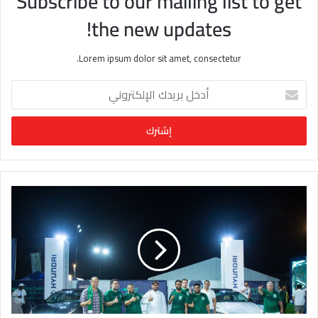
Subscribe to our mailing list to get
the new updates!
Lorem ipsum dolor sit amet, consectetur.
أ
د
خ
ل
ب
ر
ي
د
ك
ا
ل
إ
ل
ك
ت
ر