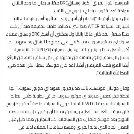
الموسم الأول لفريق أزكونا وسباقBRC معًا، سرعان ما وجد الاثنان
شراكة فعالة توجت بنجاح مزدوج في اللقب.
قال ميكيل أزكونا: “إنه حلم أن أقول إنني الفائز بكأس بطولة العالم
لسيارات السياحة WTCR هذا شيء طالما حلمت بتحقيقه منذ أن كنت
صبيًا صغيرًا. لقد كان عامًا رائعًا ولا يمكنني أن أشكر BRC وسباق عملاء
هيونداي موتور سبورت بما يكفي على عملهما الشاق ودعمهما. لم
أكن لأفعل هذا بدونهم. لقد زودوني بسيارة إلنترا TCR N التنافسية
بشكل لا يصدق والتي تمكنت من تحديها في كل سباق بذاته. من الرائع
أيضًا الفوز بلقب الفريقين أيضًا، لقد كان موسمًا صعبًا، لكن هذه هي
المكافأة المثالية “.
وقال جوليان مونسيت، نائب مدير فريق هيونداي موتور سبورت: “إنها
لحظة فخر لعميل هيونداي موتور سبورت آخر في بطولة كأس العالم
للسيارات السياحية WTCR للاتحاد الدولي للسيارات، خاصة أنه فوز مزدوج.
كان ميكيل رائعًا هذا العام، ويستحق تمامًا أن يكون على قمة منصة
التتويج بعد موسم متقارب من السباقات. كلا الإنجازين هما دليل على
العمل الجاد الذي بذله الفريق وقسم سباقات العملاء لدينا في