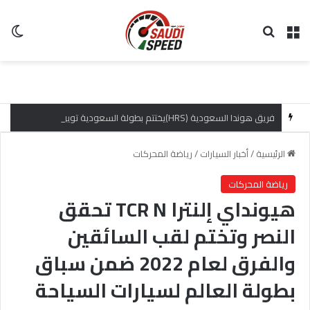
القائمة
بحث عن
ال
فريق هوندا السعودية (HRS)يختتم بطولة السعودية تويوتا صعود الهضبة بإنجازات مميزة
الرئيسية
/
أخبار السيارات
/
رياضة المحركات
رياضة المحركات
هيونداي إلنترا TCR N تحقق
النصر وتختم لقب السائقين
والفرق لعام 2022 ضمن سباق
بطولة العالم لسيارات السياحة