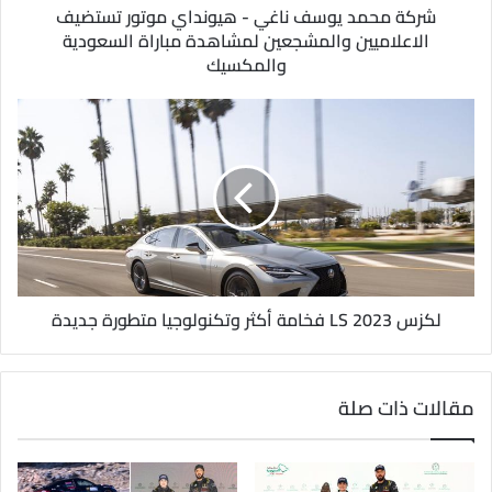
و
شركة محمد يوسف ناغي - هيونداي موتور تستضيف
ن
الاعلاميين والمشجعين لمشاهدة مباراة السعودية
ي
والمكسيك
لكزس LS 2023 فخامة أكثر وتكنولوجيا متطورة جديدة
مقالات ذات صلة