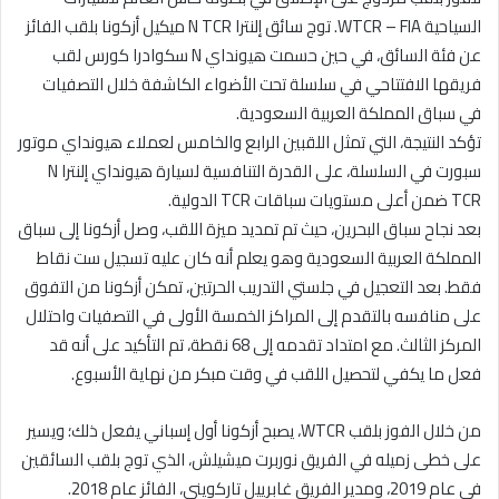
ا
السياحية WTCR – FIA. توج سائق إلنترا N TCR ميكيل أزكونا بلقب الفائز
عن فئة السائق، في حين حسمت هيونداي N سكوادرا كورس لقب
فريقها الافتتاحي في سلسلة تحت الأضواء الكاشفة خلال التصفيات
في سباق المملكة العربية السعودية.
تؤكد النتيجة، التي تمثل اللقبين الرابع والخامس لعملاء هيونداي موتور
سبورت في السلسلة، على القدرة التنافسية لسيارة هيونداي إلنترا N
TCR ضمن أعلى مستويات سباقات TCR الدولية.
بعد نجاح سباق البحرين، حيث تم تمديد ميزة اللقب، وصل أزكونا إلى سباق
المملكة العربية السعودية وهو يعلم أنه كان عليه تسجيل ست نقاط
فقط. بعد التعجيل في جلستي التدريب الحرتين، تمكن أزكونا من التفوق
على منافسه بالتقدم إلى المراكز الخمسة الأولى في التصفيات واحتلال
المركز الثالث. مع امتداد تقدمه إلى 68 نقطة، تم التأكيد على أنه قد
فعل ما يكفي لتحصيل اللقب في وقت مبكر من نهاية الأسبوع.
من خلال الفوز بلقب WTCR، يصبح أزكونا أول إسباني يفعل ذلك؛ ويسير
على خطى زميله في الفريق نوربرت ميشيلش، الذي توج بلقب السائقين
في عام 2019، ومدير الفريق غابرييل تاركويني، الفائز عام 2018.