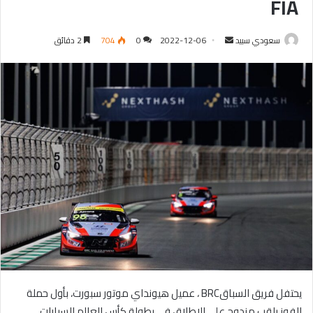
FIA
سعودي سبيد
أ
2022-12-06
0
704
2 دقائق
ر
س
ل
ب
ر
ي
د
ا
إ
ل
ك
ت
ر
و
يحتفل فريق السباقBRC ، عميل هيونداي موتور سبورت، بأول حملة
ن
ي
للفوز بلقب مزدوج على الإطلاق في بطولة كأس العالم للسيارات