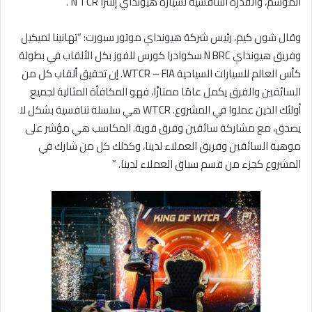
الموسم، والقدرة التنافسية لسيارة هيونداي إلنترا N TCR”.
وقال شون كيم، رئيس شركة هيونداي موتور سبورت: “تهانينا لميكيل
وفريق هيونداي N BRC سكوادرا كورس للفوز بكل الألقاب في بطولة
كأس العالم للسيارات السياحية WTCR – FIA. إن تحقيق ألقاب كل من
السائقين والفرق يكمل عامًا ممتازًا، فهو المكافأة المثالية لجميع
أولئك الذين عملوا في المشروع. WTCR هي سلسلة تنافسية بشكل لا
يصدق، مع مشاركة سائقين وفرق قوية. المكاسب هي مؤشر على
موهبة السائقين وفريق العملاء لدينا، وكذلك كل من شارك في
المشروع كجزء من قسم سباق العملاء لدينا. ”