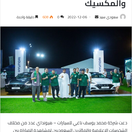
والمكسيك
سعودي سبيد
أ
2022-12-06
0
608
دقيقة واحدة
ر
س
ل
ب
ر
ي
د
ا
إ
ل
ك
ت
ر
و
دعت شركة محمد يوسف ناغي للسيارات – هيونداي عدد من مختلف
ن
الشخصيات الإعلامية والمؤثرين السعوديين لمشاهدة المباراة بين
ي