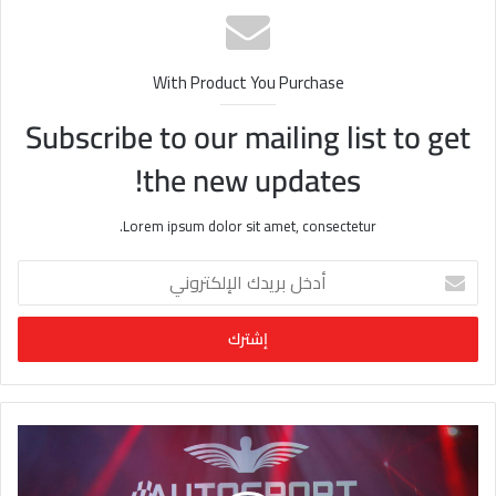
ب
With Product You Purchase
Subscribe to our mailing list to get
the new updates!
Lorem ipsum dolor sit amet, consectetur.
أ
د
خ
ل
ب
ر
ي
د
ك
ا