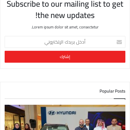
Subscribe to our mailing list to get
the new updates!
Lorem ipsum dolor sit amet, consectetur.
أ
د
خ
ل
ب
ر
ي
د
ك
Popular Posts
ا
ل
إ
ل
ك
ت