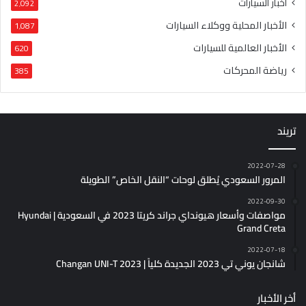
أخبار السيارات
2٬092
الأخبار المحلية ووكلاء السيارات
1٬087
الأخبار العالمية للسيارات
620
رياضة المحركات
385
تريند
2022-07-28
المرور السعودي يُطلق لوحات “النقل الخاص” الطويلة
2022-09-30
مواصفات وأسعار هيونداي جراند كريتا 2023 في السعودية | Hyundai
Grand Creta
2022-07-18
شانجان يوني تي 2023 الجديدة كلياً | Changan UNI-T 2023
أخر الأخبار