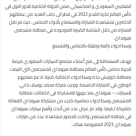
ا
المنتخبين السعودي و المكسيكي ضمن الجولة الختامية للدور الاول في
كأس العالم لكرة القدم 2022 في قطر الى جانب العديد من عملائهم
الحاضرين لمشاهدة المباراة والاستمتاع بأجواء الحماس ، حيث تم نقل
المباراه من خلال الشاشة الكبيرة الموجوده في منطقة مشجعين
هيونداي
وسط اجواء رائعة ومليئة بالحماس والتشجيع.
تهدف الاستضافة إلى منح أعضاء مجتمع السيارات السعودي فرصة
لتجربة حماس كأس العالم بمنطقة هيونداي للمشجعين التي اقيمت
بمنطقة كورنيش جدة وسط اجواء احتفالية كبيرة، لدعم منتخبهم
الوطني في المباراة الحاسمة. ورحبت شركة محمد يوسف ناغي
للسيارات – هيونداي بمدعويها للمشاركة في احتفالات منطقة
المشجعين وسط اجواء حماسية كجزء من مشاركة هيونداي الفعالة
كشريكة لـفيفا. وقد تم عرض عدد من أحدث وأهم سيارات هيونداي
في منطقة المشجعين واتاحت للحضور مشاهدة عدد من طرازات
هيونداي 2023 المعروضه هناك..