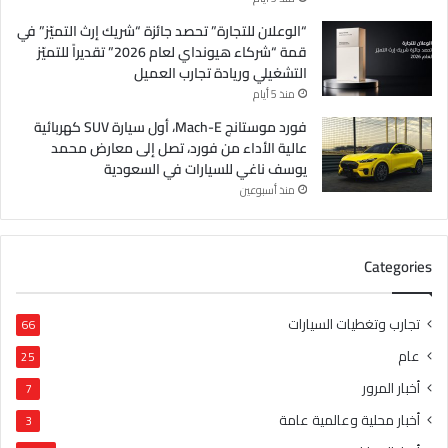
“الوعلان للتجارة” تحصد جائزة “شريك إرث التميّز” في
قمة “شركاء هيونداي لعام 2026” تقديراً للتميّز
التشغيلي وريادة تجارب العميل
منذ 5 أيام
فورد موستانج Mach-E، أول سيارة SUV كهربائية
عالية الأداء من فورد، تصل إلى معارض محمد
يوسف ناغي للسيارات في السعودية
منذ أسبوعين
Categories
تجارب وتغطيات السيارات
66
عام
25
أخبار المرور
7
أخبار محلية وعالمية عامة
3