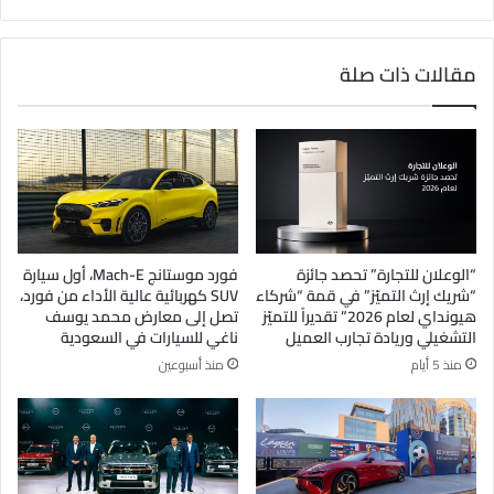
مقالات ذات صلة
“الوعلان للتجارة” تحصد جائزة
فورد موستانج Mach-E، أول سيارة
“شريك إرث التميّز” في قمة “شركاء
SUV كهربائية عالية الأداء من فورد،
هيونداي لعام 2026” تقديراً للتميّز
تصل إلى معارض محمد يوسف
التشغيلي وريادة تجارب العميل
ناغي للسيارات في السعودية
منذ 5 أيام
منذ أسبوعين