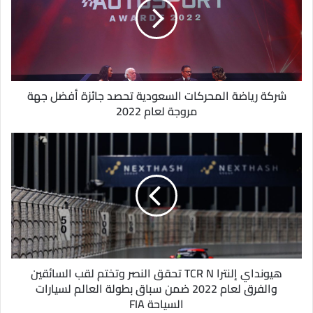
ل
إ
ل
ك
ت
ر
و
شركة رياضة المحركات السعودية تحصد جائزة أفضل جهة
ن
مروجة لعام 2022
ي
هيونداي إلنترا TCR N تحقق النصر وتختم لقب السائقين
والفرق لعام 2022 ضمن سباق بطولة العالم لسيارات
السياحة FIA