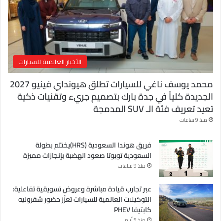
ر
و
ن
ي
الأخبار العالمية للسيارات
محمد يوسف ناغي للسيارات تطلق هيونداي فينيو 2027
الجديدة كلياً في جدة بارك بتصميم جريء وتقنيات ذكية
تعيد تعريف فئة الـ SUV المدمجة
منذ 9 ساعات
فريق هوندا السعودية (HRS)يختتم بطولة
السعودية تويوتا صعود الهضبة بإنجازات مميزة
منذ 9 ساعات
عبر تجارب قيادة مباشرة وعروض تسويقية تفاعلية:
التوكيلات العالمية للسيارات تعزّز حضور شفروليه
كابتيفا PHEV
منذ 5 أيام