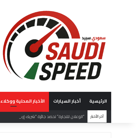
الرئيسية
أخبار السيارات
الأخبار المحلية ووكلاء 
آخر الأخبار
“الوعلان للتجارة” تحصد جائزة “شريك إرث التميّز” في قمة “شركاء هيونداي لعام 2026” ت