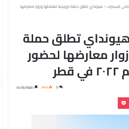
لناغي للسيارات – هيونداي تطلق حملة ترويجية لعملائها وزوار معارضها
 هيونداي تطلق حملة
زوار معارضها لحضور
طر
0
846
دقيقة واحدة
بوكيت