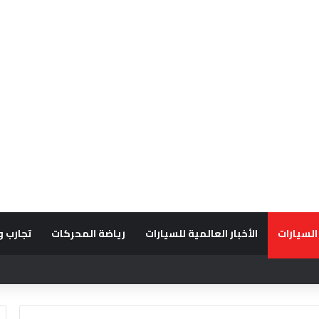
السيارات
الأخبار العالمية للسيارات
رياضة المحركات
تجارب و
قديراً للتميّز التشغيلي وريادة تجارب العميل