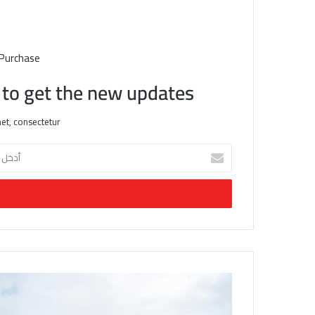
 Purchase
t to get the new updates!
et, consectetur.
أ
د
خ
ل
ب
ر
ي
د
ك
ا
ل
إ