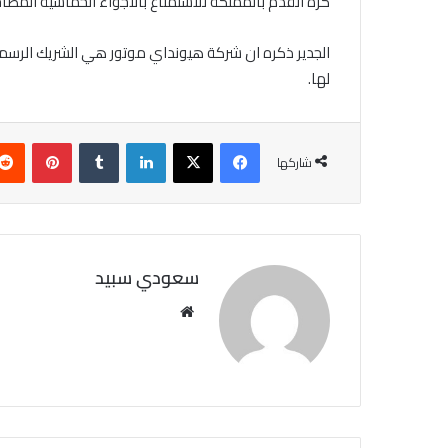
كرة القدم بالمملكة للاستمتاع بالأجواء الحماسية المصاحبة
الجدير ذكره ان شركة هيونداي موتور هي الشريك الرسمي 
لها
.
فيسبوك
X
لينكدإن
‏Tumblr
بينتيريست
شاركها
سعودي سبيد
مو
قع
الوي
ب