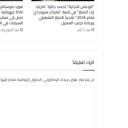
“الوعلان للتجارة” تحصد جائزة “شريك
إرث التميّز” في قمة “شركاء هيونداي
SUV كهربائي
لعام 2026” تقديراً للتميّز التشغيلي
تصل إلى معا
وريادة تجارب العميل
للسيارات في ا
منذ 5 أيام
منذ أسبوع واحد
اترك تعليقاً
لن يتم نشر عنوان بريدك الإلكتروني.
الحقول الإلزامية مشار إليها ب
ا
ل
ت
ع
ل