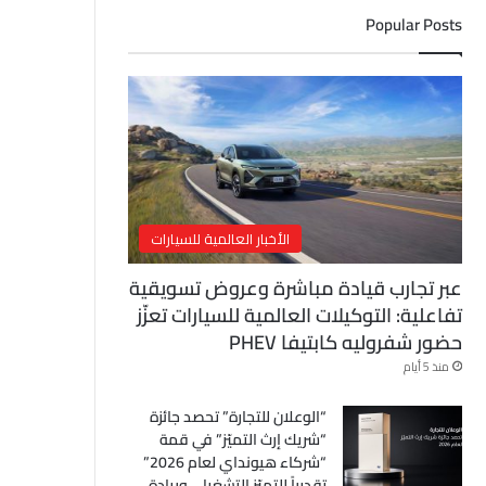
ل
Popular Posts
إ
ل
ك
ت
ر
و
ن
ي
الأخبار العالمية للسيارات
عبر تجارب قيادة مباشرة وعروض تسويقية
تفاعلية: التوكيلات العالمية للسيارات تعزّز
حضور شفروليه كابتيفا PHEV
منذ 5 أيام
“الوعلان للتجارة” تحصد جائزة
“شريك إرث التميّز” في قمة
“شركاء هيونداي لعام 2026”
تقديراً للتميّز التشغيلي وريادة