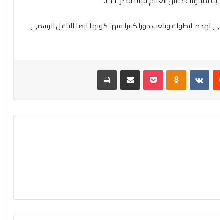
 لمباريات كأس العالم فيفا قطر ٢٠٢٢
.
لهذه البطولة وتلعب دورا كبيرا فيها كونها ايضا الناقل الرسمي
‏Reddit
‏VKontakte
Odnoklassniki
بوكيت
مشاركة عبر البريد
طباعة