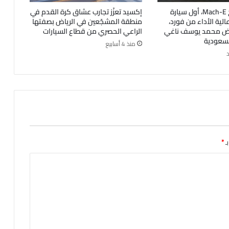
فورد موستانج Mach-E، أول سيارة
إكسيد تعزّز تجارب عشاق كرة القدم في
ة عالية الأداء من فورد،
منطقة المشجّعين في الرياض بصفتها
رض محمد يوسف ناغي
الراعي الحصري من قطاع السيارات
لسعودية
منذ 4 أسابيع
ـ
*