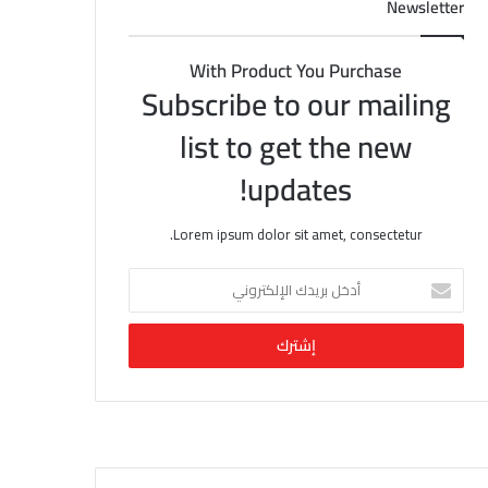
Newsletter
With Product You Purchase
Subscribe to our mailing
list to get the new
updates!
Lorem ipsum dolor sit amet, consectetur.
أ
د
خ
ل
ب
ر
ي
د
ك
ا