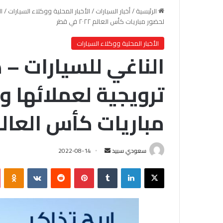
الرئيسية
/
أخبار السيارات
/
الأخبار المحلية ووكلاء السيارات
/
ا
لحضور مباريات كأس العالم ٢٠٢٢ في قطر
الأخبار المحلية ووكلاء السيارات
الناغي للسيارات –
ترويجية لعملائها و
مباريات كأس العالم ٢٠٢٢ في ق
سعودي سبيد
أ
2022-08-14
ر
X
لينكدإن
‏Tumblr
بينتيريست
‏Reddit
‏VKontakte
Odnoklassniki
س
ل
ب
ر
ي