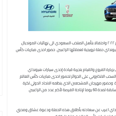
تشجيعا للراغبين في حضور مباريات كأس العالم فيفا قطر ٢٠٢٢ واحتفالا بتأهل المنتخب السعودي الى نهائيات المونديال
داي حملة ترويجية لعملائها الراغبين حضور احدى مباريات كأس
بزيارة الفروع والقيام بتجربة قيادة إحدى سيارات هيونداي
 في السحب الالكتروني على الجوائز لحضور احدى مباريات كأس العالم
ة لمدة 4 ايام وتذاكر المباراة وحضور مهرجان المشجعين الذي ينظمه الاتحاد الدولي لكرة
تستمر المسابقة لمدة 60 يوما لإتاحة الفرصة لأكبر عدد من الراغبين
هيونداي اعرب عن سعادته بأطلاق هذه الحملة ودعوة عشاق ومحبي