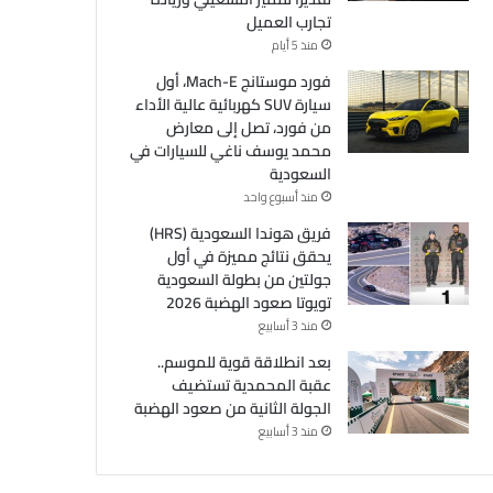
تجارب العميل
منذ 5 أيام
فورد موستانج Mach-E، أول
سيارة SUV كهربائية عالية الأداء
من فورد، تصل إلى معارض
محمد يوسف ناغي للسيارات في
السعودية
منذ أسبوع واحد
فريق هوندا السعودية (HRS)
يحقق نتائج مميزة في أول
جولتين من بطولة السعودية
تويوتا صعود الهضبة 2026
منذ 3 أسابيع
بعد انطلاقة قوية للموسم..
عقبة المحمدية تستضيف
الجولة الثانية من صعود الهضبة
منذ 3 أسابيع