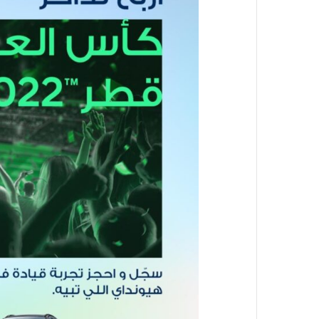
د
ا
إ
ل
ك
ت
ر
و
ن
ي
ا