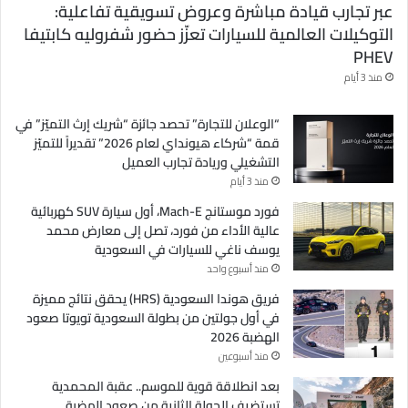
عبر تجارب قيادة مباشرة وعروض تسويقية تفاعلية:
التوكيلات العالمية للسيارات تعزّز حضور شفروليه كابتيفا
PHEV
منذ 3 أيام
“الوعلان للتجارة” تحصد جائزة “شريك إرث التميّز” في
قمة “شركاء هيونداي لعام 2026” تقديراً للتميّز
التشغيلي وريادة تجارب العميل
منذ 3 أيام
فورد موستانج Mach-E، أول سيارة SUV كهربائية
عالية الأداء من فورد، تصل إلى معارض محمد
يوسف ناغي للسيارات في السعودية
منذ أسبوع واحد
فريق هوندا السعودية (HRS) يحقق نتائج مميزة
في أول جولتين من بطولة السعودية تويوتا صعود
الهضبة 2026
منذ أسبوعين
بعد انطلاقة قوية للموسم.. عقبة المحمدية
تستضيف الجولة الثانية من صعود الهضبة