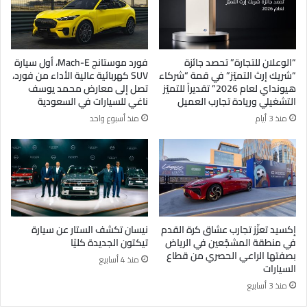
“الوعلان للتجارة” تحصد جائزة
فورد موستانج Mach-E، أول سيارة
“شريك إرث التميّز” في قمة “شركاء
SUV كهربائية عالية الأداء من فورد،
هيونداي لعام 2026” تقديراً للتميّز
تصل إلى معارض محمد يوسف
التشغيلي وريادة تجارب العميل
ناغي للسيارات في السعودية
منذ 3 أيام
منذ أسبوع واحد
إكسيد تعزّز تجارب عشاق كرة القدم
نيسان تكشف الستار عن سيارة
في منطقة المشجّعين في الرياض
تيكتون الجديدة كليًا
بصفتها الراعي الحصري من قطاع
منذ 4 أسابيع
السيارات
منذ 3 أسابيع