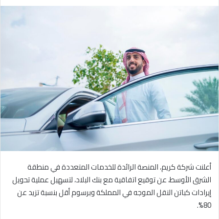
ر
س
ل
ب
ر
ي
د
ا
إ
ل
ك
ت
ر
و
أعلنت شركة كريم، المنصة الرائدة للخدمات المتعددة في منطقة
ن
ي
الشرق الأوسط، عن توقيع اتفاقية مع بنك البلاد، لتسهيل عملية تحويل
ا
إيرادات كباتن النقل الموجه في المملكة وبرسوم أقل بنسبة تزيد عن
80%.