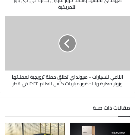
هيونداي باليسيد وسانتا كروز تفوزان بجائزة جي دي باور
ن
الأمريكية
ي
الناغي للسيارات - هيونداي تطلق حملة ترويجية لعملائها
وزوار معارضها لحضور مباريات كأس العالم ٢٠٢٢ في قطر
مقالات ذات صلة