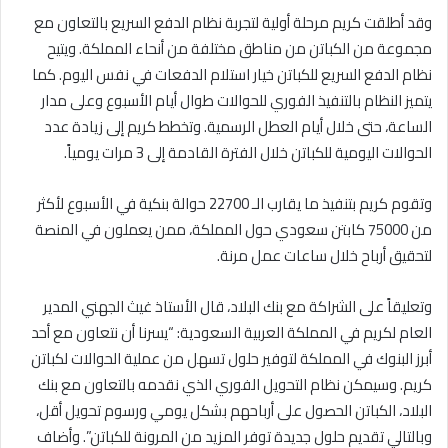
وقد أطلقت كريم مرحلة أولية لتجربة نظام الدفع السريع بالتعاون مع
مجموعة من الكباتن من مناطق مختلفة من أنحاء المملكة. ويتيح
نظام الدفع السريع للكباتن خيار استلام الدفعات في نفس اليوم. كما
يتميز النظام بالتنفيذ الفوري للحوالات طوال أيام الأسبوع وعلى مدار
الساعة، حتى خلال أيام العطل الرسمية. وتخطط كريم إلى زيادة عدد
الحوالات اليومية للكباتن خلال الفترة القادمة إلى 3 مرات يومياً.
وتقوم كريم بتنفيذ ما يقارب الـ 22700 حوالة بنكية في الأسبوع لأكثر
من 75000 كابتن سعودي حول المملكة، ممن يعملون في المنصة
لتحقيق أرباح خلال ساعات عمل مرنة.
وتعليقاً على الشراكة مع بنك البلاد، قال الأستاذ غيث الجهني المدير
العام لكريم في المملكة العربية السعودية: “يسرنا أن نتعاون مع أحد
أبرز البنوك في المملكة لتوفير حلول تسهل من عملية الحوالات لكباتن
كريم. وسيمكن نظام التحويل الفوري الذي نقدمه بالتعاون مع بنك
البلاد، الكباتن الحصول على أرباحهم بشكل يومي ورسوم تحويل أقل،
وبالتالي تقديم حلول جديدة توفر المزيد من المرونة للكباتن”. وأضاف