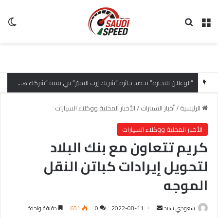
القائمة
بحث عن
ال
“الوعلان للتجارة” تحصد جائزة “شريك إرث التميّز” في قمة “شركاء هيونداي لعام 2026” تقديراً للتميّز التشغيلي وريادة تجارب العميل
الرئيسية
/
أخبار السيارات
/
الأخبار المحلية ووكلاء السيارات
الأخبار المحلية ووكلاء السيارات
كريم تتعاون مع بنك البلاد
لتحويل إيرادات كباتن النقل
الموجه
سعودي سبيد
أ
2022-08-11
0
651
دقيقة واحدة