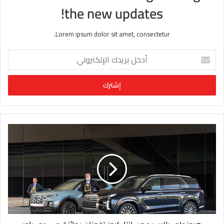
the new updates!
Lorem ipsum dolor sit amet, consectetur.
أ
د
خ
ل
ب
ر
ي
د
ك
ا
ل
إ
ل
ك
ت
ر
و