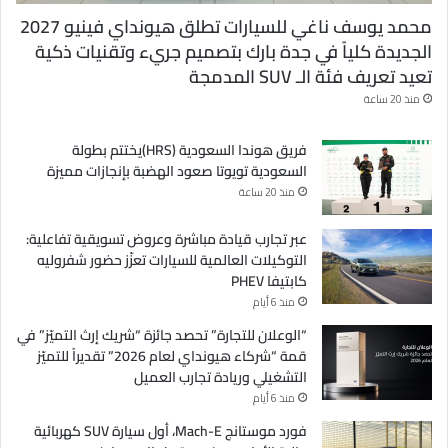
محمد يوسف ناغي للسيارات تطلق هيونداي فينيو 2027
الجديدة كلياً في جدة بارك بتصميم جريء وتقنيات ذكية
تعيد تعريف فئة الـ SUV المدمجة
منذ 20 ساعة
فريق هوندا السعودية (HRS)يختتم بطولة
السعودية تويوتا صعود الهضبة بإنجازات مميزة
منذ 20 ساعة
عبر تجارب قيادة مباشرة وعروض تسويقية تفاعلية:
التوكيلات العالمية للسيارات تعزّز حضور شفروليه
كابتيفا PHEV
منذ 6 أيام
“الوعلان للتجارة” تحصد جائزة “شريك إرث التميّز” في
قمة “شركاء هيونداي لعام 2026” تقديراً للتميّز
التشغيلي وريادة تجارب العميل
منذ 6 أيام
فورد موستانج Mach-E، أول سيارة SUV كهربائية