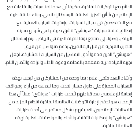
الدائم مع التوكيلات الفاخرة، مضيفا أن هذه المناسبات واللقاءات مع
الإعلام من شأنها تعزيز العلاقة بالوسط الإعلامي، وبناء علاقة طيبة
مع المتخصصين في مجال السيارات
،
و
إستهلت التجارب العملية مع
إنطلاق قافلة سيارات “هونشي” لتشق طريقها في شوارع مدينة
الرياض، وصولا إلى منتجع نوفا للحياة البرية في الرياض، ليتم إستكمال
التجارب الفردية من قبل الإعلاميين، بدعم متواصل من فريق
“هونشي” الذين قدموا أدق التفاصيل عن السيارات المشاركة، لجعل
تجربة القيادة ثرية مفعمة بالفخامة وقوة الأداء والراحة والأمان التام
.
وأشاد السيد فتحي علام : بما وجده من المشاركين من ترحيب بهذه
السيارات المميزة على طول مسار الحدث، وما لامسه من آراء ومواقف
إيجابية للإعلاميين بعد قيادتهم لأحدث طرازات “هونشي” مبيناً أن هذا
الإعجاب هو تحفيز لإدارة التوكيلات العالمية الفاخرة لتنظيم المزيد من
الفعاليات للإعلاميين، لتعريفهم بشكل مستمر على أحدث طرازات
“هونشي” والإمكانيات التقنية، والأداء والمواصفات العالية لهذه
العلامة الفاخرة
.