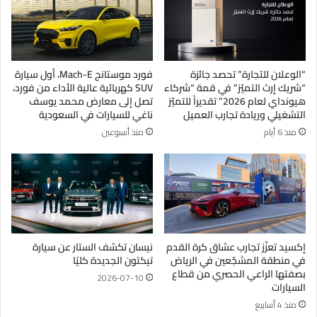
“الوعلان للتجارة” تحصد جائزة
فورد موستانج Mach-E، أول سيارة
“شريك إرث التميّز” في قمة “شركاء
SUV كهربائية عالية الأداء من فورد،
هيونداي لعام 2026” تقديراً للتميّز
تصل إلى معارض محمد يوسف
التشغيلي وريادة تجارب العميل
ناغي للسيارات في السعودية
منذ 6 أيام
منذ أسبوعين
إكسيد تعزّز تجارب عشاق كرة القدم
نيسان تكشف الستار عن سيارة
في منطقة المشجّعين في الرياض
تيكتون الجديدة كليًا
بصفتها الراعي الحصري من قطاع
2026-07-10
السيارات
منذ 4 أسابيع