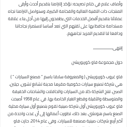
وأضاف علام في ختام تصريحه: نؤكد إلتزامنا بتقديم أحدث وأرقى
المنتجات ذات التقنية العالية والفخامة الكبيرة، وسنواصل التزامنا تجاه
عم
لائنا بتقديم أفضل الخدمات التي يطمحون إليها من أجل بناء علاقة
مستدامة نحافظ بها على ثقتهم التي تعد أساسا لاستمرار نجاحاتنا
ودافعا لنا لتقديم المزيد تجاههم
.
إنتهى،،،،،،،،،،،،،،،،،،،،،،،
حول
مجموعة
فاو كوربوريشن
فاو غروب كوربوريشن ( والمعروفة سابقا باسم ” مصنع السيارات ” )
هي شركة تصنيع سيارات حكومية مقرها مدينة تشانغ تشون، جيلين،
الصين. تنتج الشركة كلا من السيارات والحافلات والشاحنات الخفيفة
والمتوسطة والثقيلة وقطع الغيار الخاصة بها. في عام 1958 أصبحت
فاو غروب كوربوريشن أول شركة صينية تقوم بتصنيع أول سيارة محلية
الصنع باسم هونشي. بعد ذلك، تطورت أعمالها إلى أن غدت واحدة من
أكبر أربع شركات صينية مصنعة للسيارات. وفي عام 2014، حازت فاو