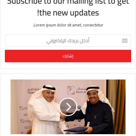
Subscribe to our mailing list to get
the new updates!
Lorem ipsum dolor sit amet, consectetur.
أ
د
خ
ل
ب
ر
ي
د
ك
ا
ل
إ
ل
ك
ت
ر