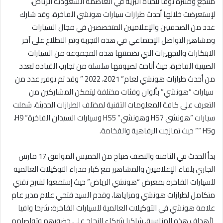
منتجع ومنتزه نوفا للحياة البرية في العاصمة السعودية الرياض،
ا
لإستعرضت خلالها أحدث طرازات سيارات هونشي الفاخرة، وقد شارك
عدد من الصحفيين والإعلاميين المتخصصين في مجال السيارات
ومشاهير التواصل الإجتماعي في هذه التجربة وتم الاطلاع على آخر
الابتكارات والتجهيزات التي تضمنتها هذه المجموعة من السيارات
الصينية الفاخرة، حيث أتاحت لضيوفها سلسلة من تجارب القيادة لعدد
من أحدث طرازات هونشي لعام” 2021، 2022 ” وقد تم توفير عدد من
سيارات “هونشي” بألوان وفئات مختلفة ليتمكن المشاركين من
التعرف على كافة المعلومات التقنية لمختلف الطرازات الحديثة، شملت
سيارات “هونشي
HS7
وهونشي
“
HS5
وسيارات السيدان الفاخرة
“
H9
،
و
H5 “
“
حيث تمازجت الرفاهية والفخامة
.
بد
أ الحدث في الثامنة والنصف صباح
من الخميس الموافق 17 مارس
الجاري
بلقاء الإعلاميين
والمشاهير
مع كبار مدراء التوكيلات العالمية
للسيارات الفاخرة بمعرض “هونشي الرياض” حيث إستمعوا لشرح تقني
متكامل
ل
طرازات هونشي ومزاياها، وقدم السيد فتحي علام مدير عام
علامة هونشي في التوكيلات العالمية للسيارات الفاخرة: شرحا وافيا
لأهداف هذه المناسبة، شاكرا شركاء النجاح على حضورهم وتواصلهم