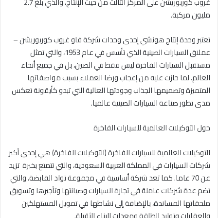
غروب كوربوريشن على المركز الثالث من حيث الإنتاج، والذي بلغ 2.7
مليون مركبة.
تعتبر وحدة إنتاج هونشي إحدى وحدات شركة فاو غروب كوربوريشن –
عملاق السيارات الصينية الذي تأسس في عام 1953، والتي تمثل
مستقبل السيارات الفاخرة ليس فقط في الصين، بل في جميع أنحاء
العالم، لما حازت عليه من إعجاب
ورضا العملاء بسبب مواصفاتها
المتميزة وتصميمها الجذاب وجودتها العالية التي تبدو كأيقونة تعكس
مدى تطور صناعة السيارات الصينية عالميا.
حول التوكيلات العالمية للسيارات الفاخرة
التوكيلات العالمية للسيارات الفاخرة (التوكيلات
الفاخرة
) هي إحدى أكبر
شركات السيارات في المملكة العربية السعودية، والتي تتمتع بخبرة تزيد
عن 70 عاما. كما تعد شركة أساسية في مجموعة تواد القابضة، والتي
تضم عدة شركات عاملة في تجارة السيارات وصيانتها وتأجيرها وتسويق
ملحقاتها المساندة، بالإضافة إلى نشاطها في تمويل المستهلكين
والعقارات وتوليد الطاقة ومعدات البناء الثقيلة.