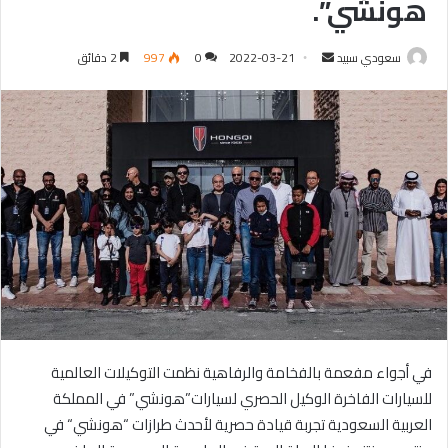
هونشي”.
سعودي سبيد
أ
2022-03-21
0
997
2 دقائق
ر
س
ل
ب
ر
ي
د
ا
إ
ل
ك
ت
ر
في أجواء مفعمة بالفخامة
والرفاهية
نظمت التوكي
لات العالمية
و
للسيارات الفاخرة الوكيل
الحصري لسيارات”هونشي” في المملكة
ن
العربية السعودية تجربة قيادة حصرية لأحدث طرازات
“
هونشي
“
في
ي