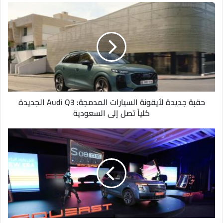
د
ك
ا
ل
إ
ل
ك
ت
ر
و
حقبة جديدة لأيقونة السيارات المدمجة: Audi Q3 الجديدة
ن
كلياً تصل إلى السعودية
ي