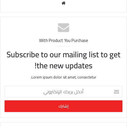
مو
قع
الوي
ب
With Product You Purchase
Subscribe to our mailing list to get
the new updates!
Lorem ipsum dolor sit amet, consectetur.
أ
د
خ
ل
ب
ر
ي