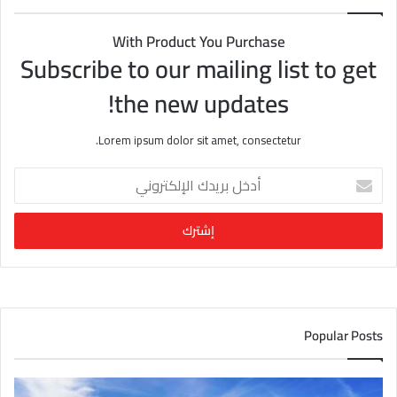
With Product You Purchase
Subscribe to our mailing list to get
the new updates!
Lorem ipsum dolor sit amet, consectetur.
أ
د
خ
ل
ب
ر
ي
د
ك
Popular Posts
ا
ل
إ