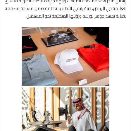
ويمثّل متجر Porsche Now المؤقت وجهة جديدة نابضة بالحيوية لعشّاق
العلامة في الرياض، حيث يلتقي الأداء بالفخامة ضمن مساحة مصممة
بعناية تجسّد جوهر بورشه ورؤيتها المتطلعة نحو المستقبل.