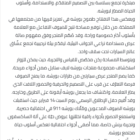
مبتكرة تجمع بسلاسة بين التصميم المتقدّم، والاستدامة، وأسلوب
الحياة المميّز لبورشه.
ويعكس هذا الافتتاح طموح بورشه في تعزيز قربها من مجتمعها في
المملكة، من خلال توفير مساحة تتيح للضيوف التفاعل مع العلامة
بأسلوب أكثر خصوصية وراحة. وقد صُمّم المتجر وفق مفهوم صالة
عرض مستدامة تراعي الجوانب البيئية، ليقدّم بيئة ترحيبية تجمع عشّاق
عالم السيارات تحت سقف واحد.
ويتوسط المساحة ركن مخصّص للقياس والتجربة، حيث يمكن للزوار
استكشاف مجموعة منتجات بورشه لايف ستايل ضمن أجواء مريحة.
كما يضم المتجر عرض سيارتين من طرازات بورشه، ما يمنح الضيوف
فرصة التعرّف عن قرب على التصميم والحرفية والحضور اللافت الذي
يميّز العلامة، واكتشاف ما يجعل بورشه أيقونة على الطريق وخارجه.
وقد أُقيم حفل الإطلاق الرسمي يوم السبت 14 فبراير، حيث استقبلت
بورشه الضيوف المدعوين ومُلّاك بورشه 911 في احتفالية حصرية.
واستمتع الحضور بأجواء راقية تخللتها عروض حيّة على آلة الساكسفون
وتجربة برنش خاصة، مما أضفى أجواء احتفالية تعكس أسلوب حياة
مجتمع بورشه.