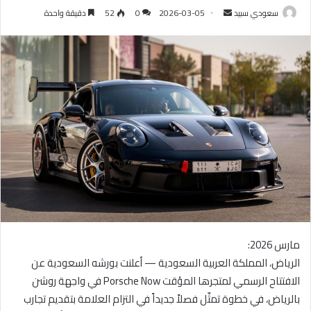
سعودي سبيد
أ
2026-03-05
0
52
دقيقة واحدة
ر
س
ل
ب
ر
ي
د
ا
إ
ل
ك
ت
ر
مارس 2026:
و
الرياض، المملكة العربية السعودية — أعلنت بورشه السعودية عن
ن
الافتتاح الرسمي لمتجرها المؤقت Porsche Now في واجهة روشن
ي
ا
بالرياض، في خطوة تمثّل فصلاً جديداً في التزام العلامة بتقديم تجارب