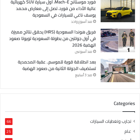
فورد موستانج Mach-E، أول سيارة SUV كهربائية
عالية الأداء من فورد، تصل إلى معارض محمد
يوسف ناغي للسيارات في السعودية
منذ أسبوع واحد
فريق هوندا السعودية (HRS) يحقق نتائج مميزة
في أول جولتين من بطولة السعودية تويوتا صعود
الهضبة 2026
منذ أسبوعين
بعد انطلاقة قوية للموسم.. عقبة المحمدية
تستضيف الجولة الثانية من صعود الهضبة
منذ 3 أسابيع
Categories
تجارب وتغطيات السيارات
66
عام
25