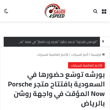
القائمة
بحث عن
ال
“الوعلان للتجارة” تحصد جائزة “شريك إرث التميّز” في قمة “شركاء هيونداي لعام 2026” تقديراً للتميّز التشغيلي وريادة تجارب العميل
الرئيسية
/
أخبار السيارات
/
الأخبار العالمية للسيارات
الأخبار العالمية للسيارات
بورشه توسّع حضورها في
السعودية بافتتاح متجر Porsche
Now المؤقت في واجهة روشن
بالرياض