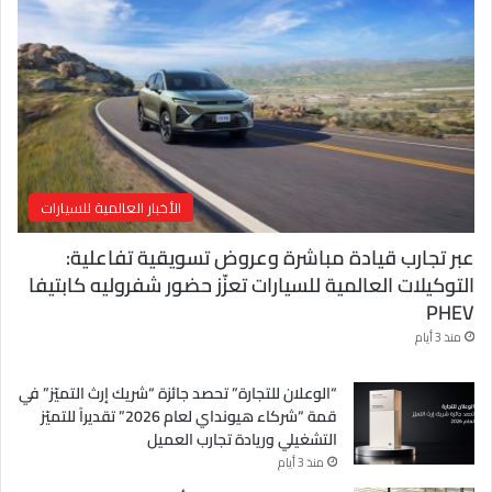
ل
ك
ت
ر
و
ن
ي
الأخبار العالمية للسيارات
عبر تجارب قيادة مباشرة وعروض تسويقية تفاعلية:
التوكيلات العالمية للسيارات تعزّز حضور شفروليه كابتيفا
PHEV
منذ 3 أيام
“الوعلان للتجارة” تحصد جائزة “شريك إرث التميّز” في
قمة “شركاء هيونداي لعام 2026” تقديراً للتميّز
التشغيلي وريادة تجارب العميل
منذ 3 أيام