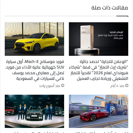
مقالات ذات صلة
“الوعلان للتجارة” تحصد جائزة
فورد موستانج Mach-E، أول سيارة
“شريك إرث التميّز” في قمة “شركاء
SUV كهربائية عالية الأداء من فورد،
هيونداي لعام 2026” تقديراً للتميّز
تصل إلى معارض محمد يوسف
التشغيلي وريادة تجارب العميل
ناغي للسيارات في السعودية
منذ 4 أيام
منذ أسبوع واحد