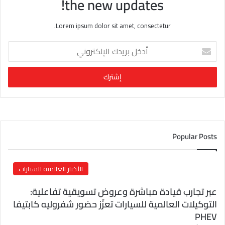
the new updates!
Lorem ipsum dolor sit amet, consectetur.
أ
د
خ
ل
ب
ر
ي
د
ك
Popular Posts
ا
ل
إ
الأخبار العالمية للسيارات
ل
ك
عبر تجارب قيادة مباشرة وعروض تسويقية تفاعلية:
ت
التوكيلات العالمية للسيارات تعزّز حضور شفروليه كابتيفا
ر
PHEV
و