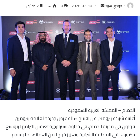
سعودي سبيد
أ
2026-02-10
0
24
2 دقائق
ر
س
ل
ب
ر
ي
د
ا
إ
ل
ك
ت
ر
الدمام – المملكة العربية السعودية
و
أعلنت شركة بترومين عن افتتاح صالة عرض جديدة لعلامة بترومين
ن
فوتون في مدينة الدمام، في خطوة استراتيجية تعكس التزامها بتوسيع
ي
ا
حضورها في المنطقة الشرقية وتعزيز قربها من العملاء، بما ينسجم