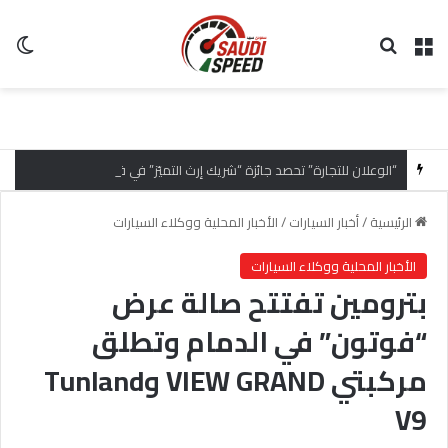
القائمة
بحث عن
ال
“الوعلان للتجارة” تحصد جائزة “شريك إرث التميّز” في قمة “شركاء هيونداي لعام 2026” تقديراً للتميّز التشغيلي وريادة تجارب العميل
الرئيسية
/
أخبار السيارات
/
الأخبار المحلية ووكلاء السيارات
الأخبار المحلية ووكلاء السيارات
بترومين تفتتح صالة عرض
“فوتون” في الدمام وتطلق
مركبتي VIEW GRAND وTunland
V9