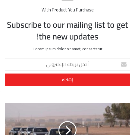
With Product You Purchase
Subscribe to our mailing list to get
the new updates!
Lorem ipsum dolor sit amet, consectetur.
أ
د
خ
ل
ب
ر
ي
د
ك
ا
ل
إ