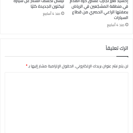
إكسيد تعزّز تجارب عشاق كرة القدم
نيسان تكشف الستار عن سيارة
في منطقة المشجّعين في الرياض
تيكتون الجديدة كليًا
بصفتها الراعي الحصري من قطاع
منذ 4 أسابيع
السيارات
منذ 4 أسابيع
اترك تعليقاً
لن يتم نشر عنوان بريدك الإلكتروني.
الحقول الإلزامية مشار إليها بـ
*
ا
ل
ت
ع
ل
ي
ق