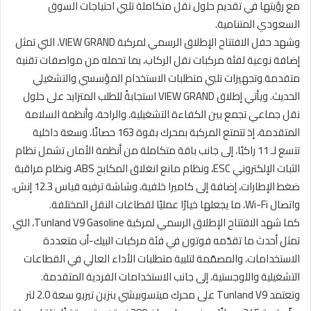
مع رؤيتها في تقديم حلول نقل متكاملة تلبي احتياجات السوق
السعودي المتنامية.
وشهد حفل الافتتاح الإطلاق الرسمي لمركبة VIEW GRAND، التي تمثل
إضافة نوعية لفئة مركبات نقل الركاب، بما تحمله من مواصفات تقنية
متقدمة وتجهيزات تلبي متطلبات الاستخدام المؤسسي والتشغيلي
الحديث. ويأتي إطلاق VIEW GRAND استجابةً للطلب المتزايد على حلول
نقل جماعي تجمع بين الكفاءة التشغيلية، والراحة، وأنظمة السلامة
المتقدمة، إذ تتمتع المركبة بمحرك بقوة 163 حصانًا، وسعة داخلية
تتسع لـ 11 راكبًا، إلى جانب باقة متكاملة من أنظمة الأمان تشمل نظام
الثبات الإلكتروني ESC، ونظام مانع انغلاق المكابح ABS، ونظام مراقبة
ضغط الإطارات، إضافة إلى كاميرا خلفية، وشاشة ترفيه قياس 12.3 إنش،
واتصال Wi-Fi، ما يجعلها خيارًا عمليًا لقطاعات النقل المختلفة.
كما شهد الافتتاح الإطلاق الرسمي لمركبة Tunland V9 Gasoline، التي
تمثل أحدث ما تقدّمه فوتون في فئة مركبات البيك-أب متعددة
الاستخدامات، والمصمّمة لتلبية متطلبات الأداء العالي في القطاعات
التشغيلية واللوجستية، إلى جانب الاستخدامات الفردية المتقدمة.
وتعتمد Tunland V9 على محرك ميتسوبيشي بنزين تيربو سعة 2.0 لتر