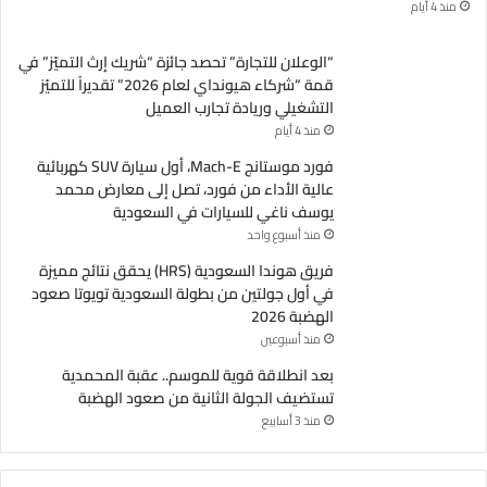
ن
منذ 4 أيام
ي
“الوعلان للتجارة” تحصد جائزة “شريك إرث التميّز” في
قمة “شركاء هيونداي لعام 2026” تقديراً للتميّز
التشغيلي وريادة تجارب العميل
منذ 4 أيام
فورد موستانج Mach-E، أول سيارة SUV كهربائية
عالية الأداء من فورد، تصل إلى معارض محمد
يوسف ناغي للسيارات في السعودية
منذ أسبوع واحد
فريق هوندا السعودية (HRS) يحقق نتائج مميزة
في أول جولتين من بطولة السعودية تويوتا صعود
الهضبة 2026
منذ أسبوعين
بعد انطلاقة قوية للموسم.. عقبة المحمدية
تستضيف الجولة الثانية من صعود الهضبة
منذ 3 أسابيع