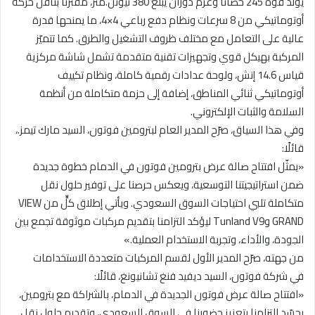
يولّد قوة 245 حصانًا وعزم دوران يبلغ 380 نيوتن.متر، مقترنًا بناقل حركة
أوتوماتيكي من 8 سرعات ونظام دفع رباعي 4×4، ما يمنحها قدرة
عالية على التعامل مع مختلف ظروف التشغيل والطرق. كما تتميّز
المركبة بهيكل قوي وتجهيزات تقنية متقدمة تشمل شاشة مركزية
قياس 14.6 إنش، ولوحة عدادات رقمية كاملة، ونظام تكييف
أوتوماتيكي ثنائي المناطق، إضافة إلى حزمة متكاملة من أنظمة
السلامة والثبات الإلكتروني.
وفي هذا السياق، صرّح المدير العام لبترومين فوتون، السيد مارك تيمز.،
قائلًا:
«يمثّل افتتاح صالة عرض بترومين فوتون في الدمام خطوة جديدة
ضمن استراتيجيتنا التوسعية، ويعكس حرصنا على توفير حلول نقل
متكاملة تلبي احتياجات السوق السعودي. ويأتي إطلاق كلٍّ من VIEW
GRAND وTunland V9 ليؤكد التزامنا بتقديم مركبات موثوقة تجمع بين
الجودة، والأداء، وتجربة الاستخدام العملية.»
من جهته، صرّح المدير الأول لقسم المركبات متعددة الاستخدامات
في شركة فوتون، السيد ديفيد فنغ تشانيونغ، قائلًا:
«افتتاح صالة عرض فوتون الجديدة في الدمام، بالشراكة مع بترومين،
يجسّد التزامنا بتعزيز حضورنا في السوق السعودي، وتقديم حلول نقل