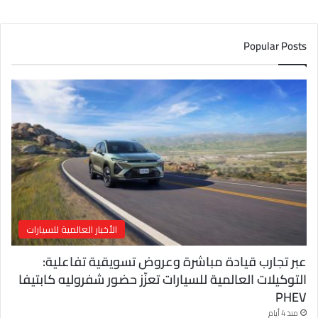
ي
د
ك
Popular Posts
ا
ل
إ
ل
ك
ت
ر
و
ن
ي
الأخبار العالمية للسيارات
عبر تجارب قيادة مباشرة وعروض تسويقية تفاعلية:
التوكيلات العالمية للسيارات تعزّز حضور شفروليه كابتيفا
PHEV
منذ 4 أيام