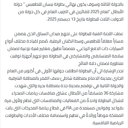
بالجولة الثالثة وسوف يكون نهائي بطولة نيسان للتطعيس ” جولة
الأبطال “لعام 2025 للفائزين في الترتيب العام في كل جولة من
الجولات الثلاث للبطولة بتاريخ 13 ديسمبر 2025.
عملت اللجنة الفنية للبطولة على تجهيز ميدان السباق الذي يتضمن
مساراً مغلقاً للتطعيس وسط الكثبان الرملية، صُمم لقيادة مختلف أنواع
السيارات ذات الدفع الرباعي، متضمناً تطبيق معايير فنية نوعية لضمان
سلامة المتسابقين والمشاركين في البطولة مع تجهيز أجهزة توقيت
متطورة لضمان دقة النتائج
تجدر الإشارة الى أن البطولة انطلقت جولتها الأولى في أكتوبر من العام
الجاري بمدينة الدمام بمنطقة شاطئ نصف القمر بالمنطقة الشرقية
والجولة الثانية في نوفمبر بمدينة جدة بمنطقة بحره والتي شهدت
مشاركة 36 متسابقاً من الأبطال عشاق منافسات رياضات الصحراء
لتشكل البطولة واحدةً من الفعاليات والمنافسات التي تنظم ولأول مرة
بقواعد وقوانين مستمدة من FIA في قطاع رياضة المحركات التي باتت
المملكة موطناً ورائدةً في تنظيم واستضافة مختلف الأحداث والبطولات
الرياضية التنافسية.