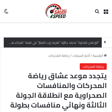
القائمة
بحث عن
ال
“الوعلان للتجارة” تحصد جائزة “شريك إرث التميّز” في قمة “شركاء هيونداي لعام 2026” تقديراً للتميّز التشغيلي وريادة تجارب العميل
الرئيسية
/
أخبار السيارات
/
رياضة المحركات
رياضة المحركات
يتجدد موعد عشاق رياضة
المحركات والمنافسات
الصحراوية مع انطلاقة الجولة
الثالثة ونهائي منافسات بطولة