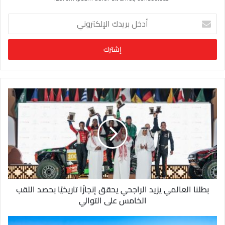
أ
د
خ
ل
ب
ر
ي
د
ك
ا
ل
إ
ل
ك
ت
ر
و
بطلنا العالمي يزيد الراجحي يحقق إنجازًا تاريخيًا بحصد اللقب
ن
الخامس على التوالي
ي