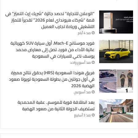
“الوعلان للتجارة” تحصد جائزة “شريك إرث التميّز” في
قمة “شركاء هيونداي لعام 2026” تقديراً للتميّز
التشغيلي وريادة تجارب العميل
منذ 4 أيام
فورد موستانج Mach-E، أول سيارة SUV كهربائية
عالية الأداء من فورد، تصل إلى معارض محمد
يوسف ناغي للسيارات في السعودية
منذ أسبوع واحد
فريق هوندا السعودية (HRS) يحقق نتائج مميزة
في أول جولتين من بطولة السعودية تويوتا صعود
الهضبة 2026
منذ أسبوعين
بعد انطلاقة قوية للموسم.. عقبة المحمدية
تستضيف الجولة الثانية من صعود الهضبة
منذ 3 أسابيع