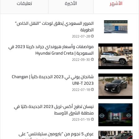
الأشهر
الأخيرة
تعليقات
المرور السعودي يُطلق لوحات “النقل الخاص”
الطويلة
2022-07-28
مواصفات وأسعار هيونداي جراند كريتا 2023 في
السعودية | Hyundai Grand Creta
2022-09-30
شانجان يوني تي 2023 الجديدة كلياً | Changan
UNI-T 2023
2022-07-18
نيسان تطرح أكس-تريل 2023 الجديدة كليًا في
منطقة الشرق الأوسط
2023-01-19
عرض 5 نجوم من “بترومين ستيلانتس” على