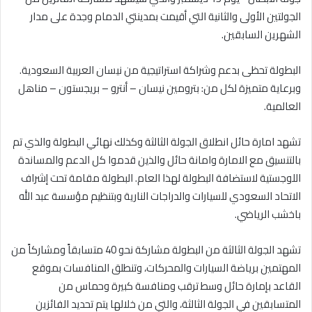
الجولتين الأولى والثانية التي أقيمت بمدينتي الدمام وجدة على مدار
الشهرين السابقين.
البطولة تحظى بدعم وشراكة استراتيجية من نيسان العربية السعودية.
وبرعاية متميزة لكل من: بترومين نيسان – أنترو – بريجستون – مناهل
العالمية.
تشهد امارة حائل انطلاق الجولة الثالثة وكذلك نهائي البطولة والذي تم
بالتنسيق مع الامارة وامانة حائل والذين قدموا كل الدعم والمساندة
اللوجستية لاستضافة البطولة لهذا العام. البطولة مقامة تحت إشراف
الاتحاد السعودي للسيارات والدراجات النارية وبتنظيم مؤسسة عبد الله
باخشب الرياضي.
تشهد الجولة الثالثة من البطولة مشاركة نحو 40 متسابقاً ومشاركاً من
المهتمين برياضة السيارات والمحركات، وتنطلق المنافسات بموقع
القاعد بإمارة حائل وسط ترقب ومنافسة كبيرة وحماس من
المتسابقين في الجولة الثالثة، والتي من خلالها يتم تحديد الفائزين