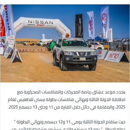
ر
س
ل
ب
ر
ي
د
ا
إ
ل
ك
ت
ر
يتجدد موعد عشاق رياضة المحركات والمنافسات الصحراوية مع
و
انطلاقة الجولة الثالثة ونهائي منافسات بطولة نيسان للتطعيس لعام
ن
2025. والمقامة في حائل خلال الفترة من 11 وحتى 13 ديسمبر 2025.
ي
ا
حيث ستقام الجولة الثالثة يومى 11 و12 ديسمبر ونهائي البطولة ”
جولة الابطال ” يوم 13 ديسمبر والذي سيشهد مشاركة الفائزين من