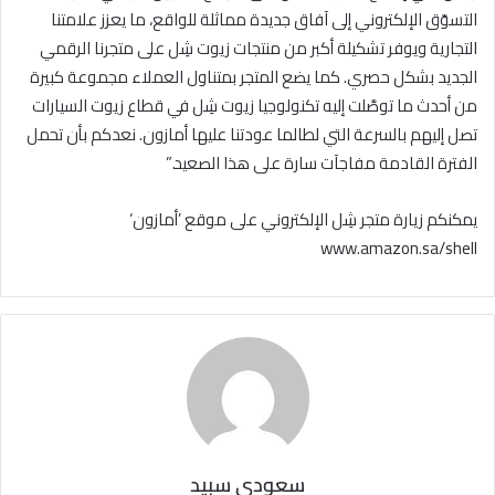
التسوّق الإلكتروني إلى آفاق جديدة مماثلة للواقع، ما يعزز علامتنا
التجارية ويوفر تشكيلة أكبر من منتجات زيوت شِل على متجرنا الرقمي
الجديد بشكل حصري. كما يضع المتجر بمتناول العملاء مجموعة كبيرة
من أحدث ما توصَّلت إليه تكنولوجيا زيوت شِل في قطاع زيوت السيارات
تصل إليهم بالسرعة التي لطالما عودتنا عليها أمازون. نعدكم بأن تحمل
الفترة القادمة مفاجآت سارة على هذا الصعيد.”
يمكنكم زيارة متجر شِل الإلكتروني على موقع ’أمازون‘
www.amazon.sa/shell
سعودي سبيد