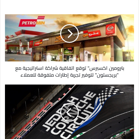
ي
د
ك
ا
ل
إ
ل
ك
ت
ر
و
بترومين اكسبرس" توقع اتفاقية شراكة استراتيجية مع
ن
"بريجستون" لتوفير تجربة إطارات متفوقة للعملاء
ي