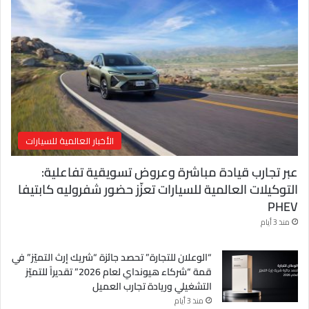
ل
ك
ت
ر
و
ن
ي
الأخبار العالمية للسيارات
عبر تجارب قيادة مباشرة وعروض تسويقية تفاعلية:
التوكيلات العالمية للسيارات تعزّز حضور شفروليه كابتيفا
PHEV
منذ 3 أيام
“الوعلان للتجارة” تحصد جائزة “شريك إرث التميّز” في
قمة “شركاء هيونداي لعام 2026” تقديراً للتميّز
التشغيلي وريادة تجارب العميل
منذ 3 أيام