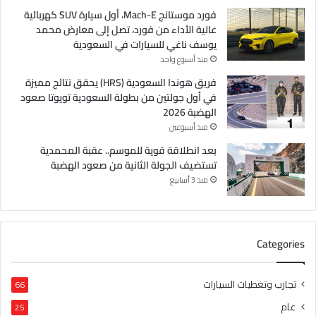
فورد موستانج Mach-E، أول سيارة SUV كهربائية
عالية الأداء من فورد، تصل إلى معارض محمد
يوسف ناغي للسيارات في السعودية
منذ أسبوع واحد
فريق هوندا السعودية (HRS) يحقق نتائج مميزة
في أول جولتين من بطولة السعودية تويوتا صعود
الهضبة 2026
منذ أسبوعين
بعد انطلاقة قوية للموسم.. عقبة المحمدية
تستضيف الجولة الثانية من صعود الهضبة
منذ 3 أسابيع
Categories
تجارب وتغطيات السيارات
66
عام
25