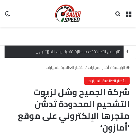
القائمة
بحث عن
ال
“الوعلان للتجارة” تحصد جائزة “شريك إرث التميّز” في قمة “شركاء هيونداي لعام 2026” تقديراً للتميّز التشغيلي وريادة تجارب العميل
الرئيسية
/
أخبار السيارات
/
الأخبار العالمية للسيارات
الأخبار العالمية للسيارات
شركة الجميح وشِل لزيوت
التشحيم المحدودة تُدشِّن
متجرها الإلكتروني على موقع
’أمازون‘