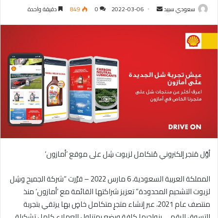
سعودي سبيد
أ
2022-03-06
0
849
دقيقة واحدة
ر
س
ل
ب
ر
ي
د
ا
إ
ل
ك
ت
أوَّل مَتجر إلكتروني مُتكامل لزيوت شِل على موقع ’أمازون‘
ر
و
المملكة العربية السعودية، 6 مارس 2022 – قرَّرت “شركة الجميح وشِل
ن
لزيوت التشحيم المحدودة” تعزيز شراكتها القائمة مع ’أمازون‘ منذ
ي
منتصف عام 2021، عبر إنشاء متجرٍ متكامل خاصٍ بها يرتقي بتجربة
ا
التسوق الرقمي بنواحيها كافة ويضع بمتناول العملاء كامل تشكيلة