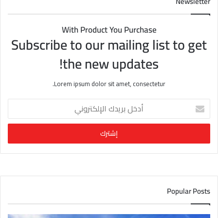
Newsletter
With Product You Purchase
Subscribe to our mailing list to get
the new updates!
Lorem ipsum dolor sit amet, consectetur.
أ
د
خ
ل
ب
ر
ي
د
ك
Popular Posts
ا
ل
إ