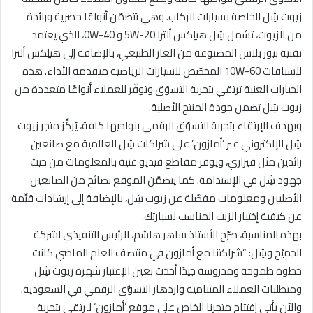
زيوت شِل الخاصة بسيارات الركاب. وهي تتضمّن أنواعًا حصرية ورائدة
من الزيوت، تشمل شِل هيلِكس ألترا 5W-20 و 0W-40، الذي يعتمد
تقنية بيور بلاس المصنوعة من الغاز الطبيعي، بالإضافة إلى هيلِكس ألترا
للسباقات 10W-60 المخصّص للسيارات الرياضية متقدمة الأداء. هذه
الخيارات الغنية ترتقي بتجربة التسوّق وتوفّر للعملاء أنواعًا متعددة من
زيوت شِل تضمن جودة المنتج الأصلية.
وبهدف الإرتقاء بتجربة التسوّق الرقمي بنواحيها كافة، يُركِّز متجر زيوت
شِل الإلكتروني عبر ’أمازون‘ على شراكات شِل العالمية مع صانعين
رائدين مثل فيراري، ويوفر مقاطع فيديو غنية بالمعلومات من حيث
جهود شِل في الإستدامة. كما يتضمَّن الموقع نصائح من الصانعين
الأصليين ومعلومات مفصَّلة عن زيوت شِل، بالإضافة إلى إرشادات قيِّمة
عن كيفية إختيار الزيت المناسب لسيارتك.
بهذه المناسبة، صرّح الأستاذ ساهر هاشم، الرئيس التنفيذي لشركة
الجميْح وشِل: “شراكتنا مع أمازون في منتصف العام الماضي كانت
خطوة طموحة ومدروسة جيدًا أخذت بعين الإعتبار شهرة زيوت شِل
ومتطلبات العملاء المتنامية وازدهار التسوُّق الرقمي في السعودية.
والآن يأتي إفتتاح متجرنا الخاص على موقع ’أمازون‘ لنرتقي بتجربة