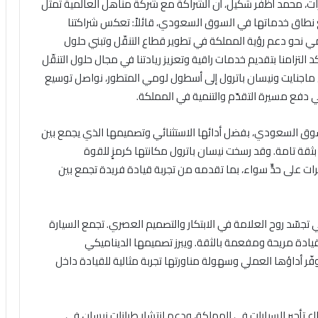
ارات، محمد أظفر شكيل، أن الشراكة مع شركة مناهل العالمية تمثل
 نطاق خدماتها في السوق السعودي، قائلاً: تعكس شراكتنا
ي نحو دعم رؤية المملكة في تطوير قطاع التنقّل وتبني حلول
زامنا بتقديم خدمات راقية وتعزيز ريادتنا في مجال حلول التنقّل
ماجنايت ونيسان باترول إلى أسطول لومي المتطور، نواصل توسيع
 في دفع مسيرة التقدّم والتنمية في المملكة.
ي السوق السعودي، بفضل أدائها الاستثنائي وتصميمها الذي يجمع بين
قة تامة. وقد رسخت نيسان باترول مكانتها كرمزٍ للقوة
رات على حدٍّ سواء، بما تقدمه من تجربة قيادة فريدة تجمع بين
 تجسّد روح العلامة في الابتكار والتصميم العصري. تجمع السيارة
 قيادة مريحة ومفعمة بالثقة. ويبرز تصميمها الديناميكي
يوفّر أداؤها العملي وسهولة مناورتها تجربة مثالية للقيادة داخل
 تأجير السيارات في المملكة، ودعم انتشار طرازات نيسان في