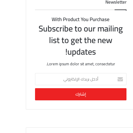
Newsletter
With Product You Purchase
Subscribe to our mailing
list to get the new
updates!
Lorem ipsum dolor sit amet, consectetur.
أ
د
خ
ل
ب
ر
ي
د
ك
ا