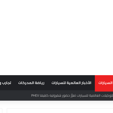
السيارات
الأخبار العالمية للسيارات
رياضة المحركات
تجارب و
قديراً للتميّز التشغيلي وريادة تجارب العميل