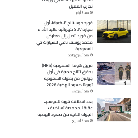
تجارب العميل
منذ 3 أيام
فورد موستانج Mach-E، أول
سيارة SUV كهربائية عالية الأداء
من فورد، تصل إلى معارض
محمد يوسف ناغي للسيارات في
السعودية
منذ أسبوع واحد
فريق هوندا السعودية (HRS)
يحقق نتائج مميزة في أول
جولتين من بطولة السعودية
تويوتا صعود الهضبة 2026
منذ أسبوعين
بعد انطلاقة قوية للموسم..
عقبة المحمدية تستضيف
الجولة الثانية من صعود الهضبة
منذ 3 أسابيع