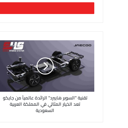
خ
ل
ب
ر
ي
د
ك
ا
ل
إ
ل
ك
ت
ر
و
ن
تقنية "السوبر هايبرد" الرائدة عالمياً من جايكو
ي
تعد الخيار المثالي في المملكة العربية
السعودية