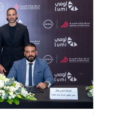
د
ا
إ
ل
ك
ت
ر
و
ن
ي
ا