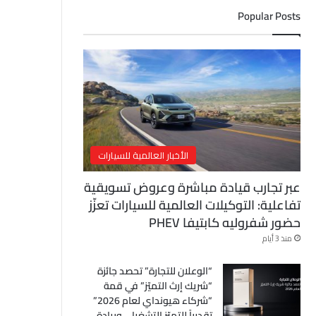
ل
Popular Posts
إ
ل
ك
ت
ر
و
ن
ي
الأخبار العالمية للسيارات
عبر تجارب قيادة مباشرة وعروض تسويقية
تفاعلية: التوكيلات العالمية للسيارات تعزّز
حضور شفروليه كابتيفا PHEV
منذ 3 أيام
“الوعلان للتجارة” تحصد جائزة
“شريك إرث التميّز” في قمة
“شركاء هيونداي لعام 2026”
تقديراً للتميّز التشغيلي وريادة