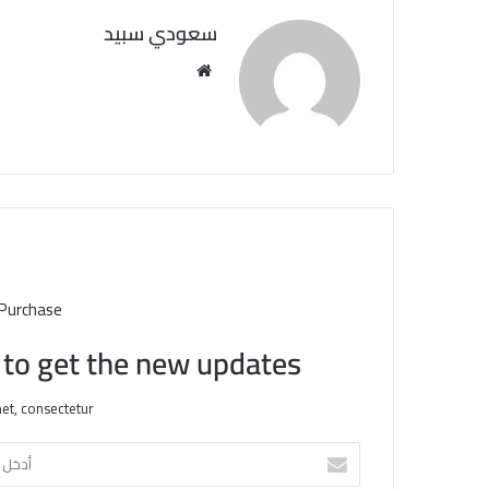
سعودي سبيد
مو
قع
الوي
ب
 Purchase
t to get the new updates!
et, consectetur.
أ
د