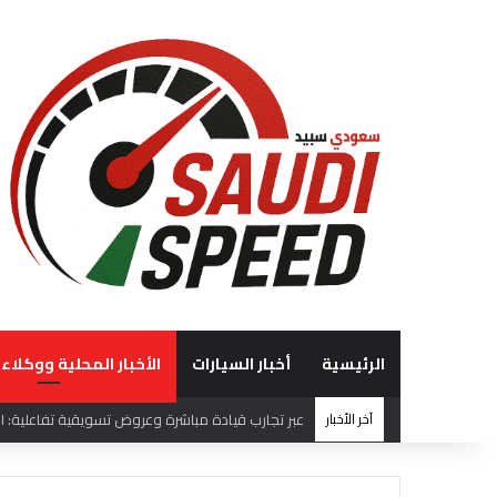
الرئيسية
أخبار السيارات
الأخبار المحلية ووكلاء 
آخر الأخبار
“الوعلان للتجارة” تحصد جائزة “شريك إرث التميّز” في قمة “شركاء هيونداي لعام 2026” ت