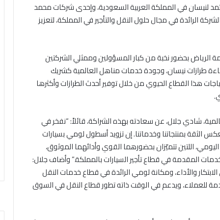
يل المعتمد لنيسان في المملكة العربية السعودية، وإحدى شركات محمد
ركة الرائدة في مجال حلول النقل والتأجير في المملكة، لتعزيز
 الرياض بحضور نخبة من كبار المسؤولين وممثلي الشركتين
اءة طرازات نيسان، وجودة خدمات مناهل العالمية كشريك
تياجات هذا القطاع الحيوي من خلال توفير أحدث الطرازات وأكثرها
.
لمية، شادي جلال، عن سعادته بهذه الشراكة، قائلاً: “نفخر في
عكس الثقة بمنتجاتنا وخدماتنا. إن تزويد أسطول لومي بسيارات
 اليومي، اللتين تتميّزان بحضورهما القوي وأدائهما الموثوق،
دمات المقدمة في قطاع تأجير السيارات بالمملكة.” وأضاف جلال:
ابتكار والأداء، ومكانة لومي الرائدة في قطاع خدمات النقل
دمة للعملاء، ويدعم في الوقت ذاته تطور قطاع النقل في السوق