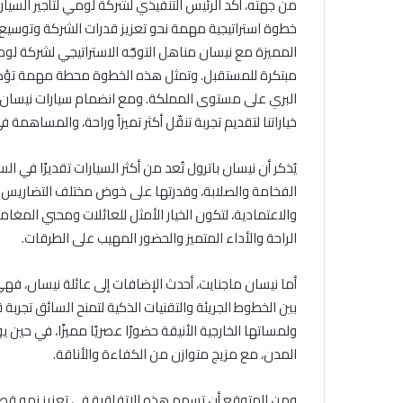
من جهته، أكّد الرئيس التنفيذي لشركة لومي لتأجير السي
خطوة استراتيجية مهمة نحو تعزيز قدرات الشركة وتوسيع
المميزة مع نيسان مناهل التوجّه الاستراتيجي لشركة لوم
مبتكرة للمستقبل. وتمثل هذه الخطوة محطة مهمة تؤكد الت
البري على مستوى المملكة. ومع انضمام سيارات نيسان 
خياراتنا لتقديم تجربة تنقّل أكثر تميزاً وراحة، والمساهمة
يُذكر أن نيسان باترول تُعد من أكثر السيارات تقديرًا ف
الفخامة والصلابة، وقدرتها على خوض مختلف التضاريس بث
والاعتمادية، لتكون الخيار الأمثل للعائلات ومحبي المغام
الراحة والأداء المتميز والحضور المهيب على الطرقات.
أما نيسان ماجنايت، أحدث الإضافات إلى عائلة نيسان، فهي
بين الخطوط الجريئة والتقنيات الذكية لتمنح السائق تجربة
ولمساتها الخارجية الأنيقة حضورًا عصريًا مميزًا، في حين 
المدن، مع مزيج متوازن من الكفاءة والأناقة.
ومن المتوقع أن تسهم هذه الاتفاقية في تعزيز نمو قطاع