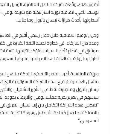
أكتوبر 2025، وقَّعت شركة مناهل العالمية، الوك
يوسف ناغي، اتفاقية توريد استراتيجية مع شركة لومي، الش
أسطولها بأحدث طرازات نيسان باترول وماجنايت.
وجرى توقيع الاتفاقية خلال حفل رسمي أقيم في العاصمة
وعدد من الشركاء، في خطوة تجسد الثقة الكبيرة في كف
موثوق في قطاع تأجير السيارات، وتؤكد التزامها بتلبية اح
تطورًا بما يواكب تطلعات العملاء ونمو السوق السعودي
وبهذه المناسبة، أعرب المدير التنفيذي لشركة مناهل العا
مناهل العالمية بتوقيع هذه الشراكة الاستراتيجية التي ت
نيسان باترول وماجنايت لقطاعي التأجير التشغيلي والتأجير
سيسهم في تعزيز تجربة عملاء لومي والارتقاء بجودة الخ
“تعكس هذه الشراكة التكامل بين إرث نيسان العريق في ال
بالمملكة، بما يعزز كفاءة الأسطول وجودة التجربة المق
السعودي.”