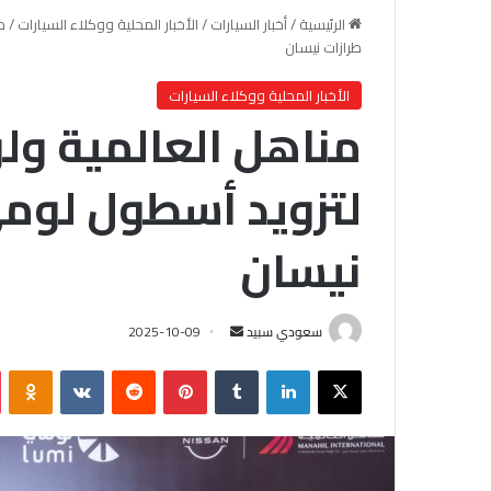
الرئيسية
/
أخبار السيارات
/
الأخبار المحلية ووكلاء السيارات
/
م
طرازات نيسان
الأخبار المحلية ووكلاء السيارات
مناهل العالمية ول
لتزويد أسطول لومي
نيسان
سعودي سبيد
أ
2025-10-09
ر
X
لينكدإن
‏Tumblr
بينتيريست
‏Reddit
‏VKontakte
Odnoklassniki
س
ل
ب
ر
ي