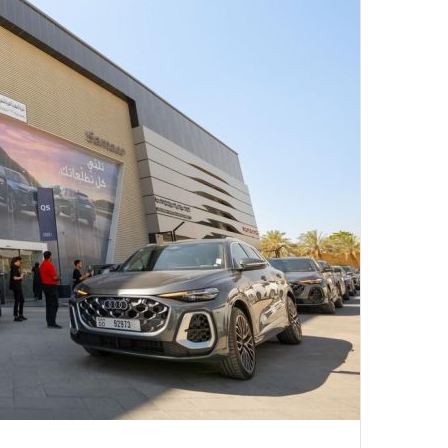
د
ا
إ
ل
ك
ت
ر
و
ن
ي
ا