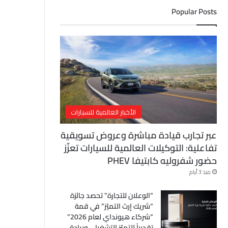
ل
Popular Posts
إ
ل
ك
ت
ر
و
ن
ي
الأخبار العالمية للسيارات
عبر تجارب قيادة مباشرة وعروض تسويقية
تفاعلية: التوكيلات العالمية للسيارات تعزّز
حضور شفروليه كابتيفا PHEV
منذ 3 أيام
“الوعلان للتجارة” تحصد جائزة
“شريك إرث التميّز” في قمة
“شركاء هيونداي لعام 2026”
تقديراً للتميّز التشغيلي وريادة