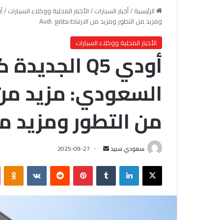
الرئيسية
/
أخبار السيارات
/
الأخبار المحلية ووكلاء السيارات
/
ومزيد من التطور ومزيد من الارتباط بطابع .Audi
الأخبار المحلية ووكلاء السيارات
أودي Q5 الجد
السعودي: مزيد من 
من التطور ومزيد من ال
سعودي سبيد
أ
2025-09-27
ر
X
لينكدإن
‏Tumblr
بينتيريست
‏Reddit
‏VKontakte
Odnoklassniki
س
ل
ب
ر
ي