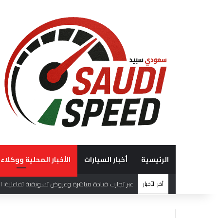
الرئيسية
أخبار السيارات
الأخبار المحلية ووكلاء 
آخر الأخبار
“الوعلان للتجارة” تحصد جائزة “شريك إرث التميّز” في قمة “شركاء هيونداي لعام 2026” ت