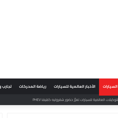
السيارات
الأخبار العالمية للسيارات
رياضة المحركات
تجارب و
قديراً للتميّز التشغيلي وريادة تجارب العميل