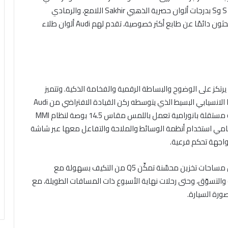
Tambora الذي يقدَّم لأول مرة. وكذلك تأتي طرازات S line وS بدرجات ألوان حصرية الذهبي Sakhir اللامع، والرمادي
Daytona اللؤلؤي والأزرق Ultra فائق اللمعان. أما من يبحثون دائمًا عن طابع أكثر خصوصية، تقدم لهم Audi ألوان طلاء
مفهوم التصميم الداخلي الجديد من Audi الذي يرتكز على الوضوح والبساطة الرقمية والفخامة الذكية. وتتميز
المقصورة بخطوط تصميمها الهندسية الأفقية وتنسيقها الانسيابي البسيط الذي يتوسطه ركن القيادة الافتراضي من Audi
بشاشة مقاس 11.9 بوصة، إلى جانب شاشة OLED منحنية مستقلة بانورامية تعمل باللمس مقاس 14.5 بوصة لنظام MMI
امي استخدام أنظمة الوسائط والملاحة والتفاعل معها عبر شاشة
زادت سعة صندوق الأمتعة لتصل إلى 1,473 لترًا، فضلاً عن مساحات تخزين محسَّنة تمكِّن Q5 من التكيف بسهولة مع
 والتسوّق، وحتى رحلات نهاية الأسبوع ذات المسافات الطويلة، مع
رة السيارة.