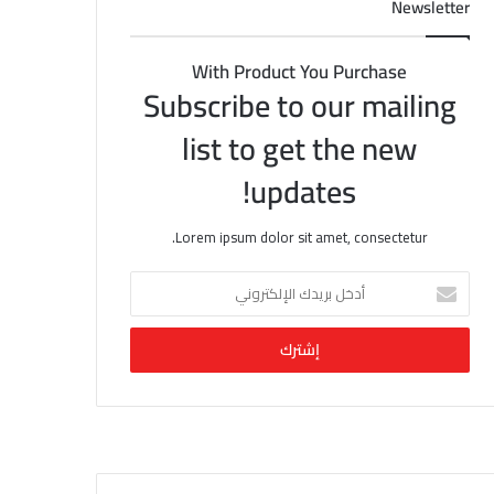
Newsletter
With Product You Purchase
Subscribe to our mailing
list to get the new
updates!
Lorem ipsum dolor sit amet, consectetur.
أ
د
خ
ل
ب
ر
ي
د
ك
ا