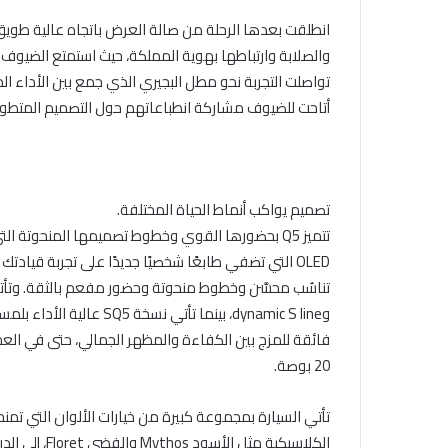
انطلقت بعدها الرحلة من صالة العرض باتجاه عالية طويق، 
والصلابة وارتباطها بهوية المملكة، حيث استمتع الضيوف ب
تواصلت التجربة نحو مطل البجيري الذي جمع بين الأداء الد
أتاحت للضيوف مشاركة انطباعاتهم حول التصميم المتطور والت
تصميم يواكب أنماط الحياة المختلفة.
تتميز Q5 بحضورها القوي وخطوط تصميمها المنحوتة 
OLED التي تضفي طابعًا شخصيًا جديدًا على تجربة قيادتك ال
وdynamic S line، بينما تأ
20 بوصة.
تأتي السيارة بمجموعة كبيرة من خيارات الألوان التي تمنحه