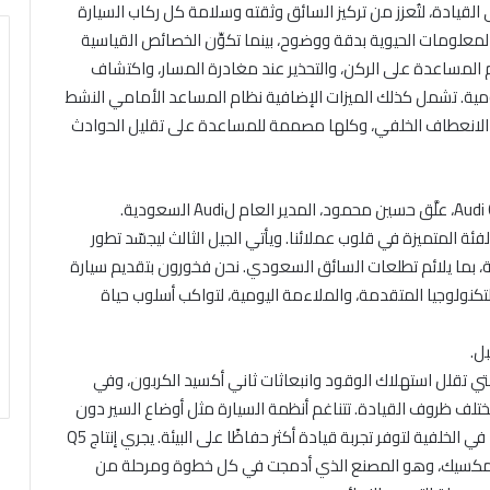
ة على القيادة، لتُعزز من تركيز السائق وثقته وسلامة كل ركاب السيارة
لومات الحيوية بدقة ووضوح، بينما تكوِّن الخصائص القياسية
 المساعدة على الركن، والتحذير عند مغادرة المسار، واكتشاف
ومية. تشمل كذلك الميزات الإضافية نظام المساعد الأمامي النشط
الانعطاف الخلفي، وكلها مصممة للمساعدة على تقليل الحوادث
ته هذه الفئة المتميزة في قلوب عملائنا. ويأتي الجيل الثالث ليجسّد تطور
قنية، بما يلائم تطلعات السائق السعودي. نحن فخورون بتقديم سيارة
لتكنولوجيا المتقدمة، والملاءمة اليومية، لتواكب أسلوب حياة
ل.
ية` MHEV الهجينة الخفيفة التي تقلل استهلاك الوقود وانبعاثات ثاني أكسيد الكربون، وفي
تلف ظروف القيادة. تتناغم أنظمة السيارة مثل أوضاع السير دون
استهلاك الموفرة للطاقة والاسترجاع الذكي للطاقة معًا في الخلفية لتوفر تجربة قيادة أكثر حفاظًا على البيئة. يجري إنتاج Q5
ه تشيبا بالمكسيك، وهو المصنع الذي أدمجت في كل خطوة ومرحلة من