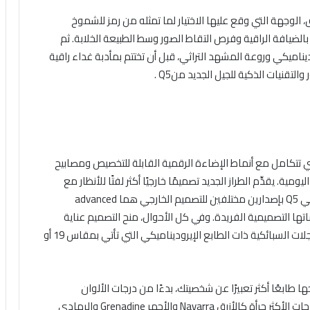
الوجهة التي وقع عليها الاختيار لما تمثله من رمز للشموخ
الضيافة الراقية وفرص التقاط الصور وسط الطبيعة الخلابة. ثم
يناميكي وروعة المشهد التراثي، قبل أن تختتم بمأدبة غداء راقية
قنيات الذكية للجيل الجديد منQ5 .
التي تتكامل مع أنماط الإضاءة الرقمية القابلة للتخصيص ومصابيح
يومية. يقدِّم الطراز الجديد تصميمًا خارجيًا أكثر لفتًا للأنظار مع
تناسُب محسَّن وخطوط منحوتة وحضور مفعم بالثقة. وتأتي Q5 بإصدارين مختلفين للتصميم الخارجي هما advanced
تي نسخة SQ5 عالية الأداء بلمساتها التصميمية الفريدة. وفي كل الأحوال، منح التصميم عناية
فائقة للمزج بين الكفاءة والمظهر الجمالي، حتى في العجلات السبائكية ذات الطابع الإيروديناميكي التي تأتي بمقاس 19 أو
ا طابعًا أكثر تعبيرًا عن شخصيتك، بدءًا من درجات الألوان
الكلاسيكية مثل الأسود Mythos والفضي Floret، إلى الدرجات الأكثر جرأة كالأزرق Navarra والأحمر Grenadine والرمادي