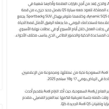
كشفت Audi السعودية عن الجيل الجديد كليًا من Audi Q5، والذي يُعد من أنجح طرازات العلامة وأكثرها شعبية في
المنطقة. أصبح هذا الإصدار الجديد متوفراً في مختلف أنحاء المملكة، لتعود معه سيارة Q5 بفصل جديد جريء من قصة
نجاحها، وتُطرح بخيارين مميزين هما فئة Q5 40 TFSI وفئة dynamic SQ5، وكلاهما متوفر بهيكل SUV وSportback. يجمع
ملية والملاءمة لاستخدامك اليومي، ما يجعله الرفيق الأمثل لنمط الحياة
عصري بكل تنوعه وسرعته. فسواءٌ كنت ستستخدم Q5 في رحلات العمل خلال أيام الأسبوع أو في عطلات نهاية الأسبوع،
ات المساعدة الذكية والحضور الطاغي الذي يناسب مختلف الأجواء.
واحتفالًا بتدشين Audi Q5 الجديدة كليًا في المملكة، دعت Audi السعودية نخبة من عملائها، ومجموعة من الإعلاميين،
ض يومي 17 و18 سبتمبر 2025.
استُهلّ البرنامج بكلمة رئيسية ألقاها حسين محمود، المدير العام لAudi السعودية، حيث أكد التزام Audi بتقديم أحدث
 وتلت كلمته جلسة تعريفية قدّمها عبدالعزيز الفضيلي، مقدم
A الجديدة كليًا.