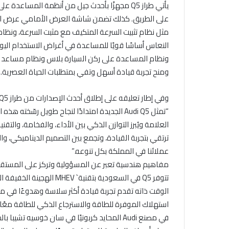
يأتي طراز Q5 مجهزًا بأحدث جيل من أنظمة المساعد
على الطريق. كذلك تضمن شاشة العرض الأمامي عرض المع
مثل نظام تثبيت السرعة المتكيف مع مثبت السرعة، ونظام
النعاس أساسًا قويًا للمساعدة في أغراض الاستخدام الي
ونظام المساعدة على ركن السيارة بلاس ونظام مساعد 
ومنح تجربة قيادة أسهل وتفي بمتطلبات الحياة العصرية.
وفي إطار تعليقه على إطلاق أحدث الإصدارات من طراز Audi Q5، علَّق حسين محمود، المدير العام لAudi السعودية.
“تمثل Audi Q5 الجديدة امتدادًا لنجاح طويل رسّخ
العلامة ويُبرز التوازن الذكي بين الأداء، والفخامة، والت
ترتقي بتجربة القيادة، وتجمع بين التصميم الديناميكي، وا
عملائنا في المملكة بكل تنوعه.”
مفاهيم هندسية تعبر عن المسؤولية وتركز على المستقب
تتوفر Q5 في السعودية بتقن
الوقت ذاته تقدم تجربة قيادة أكثر سلاسة وهدوءًا في مخ
في مصنع Audi المحايد كربونيًا في سان خوسي