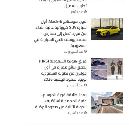
تجارب العميل
منذ 3 أيام
فورد موستانج Mach-E، أول
سيارة SUV كهربائية عالية الأداء
من فورد، تصل إلى معارض
محمد يوسف ناغي للسيارات في
السعودية
منذ أسبوع واحد
فريق هوندا السعودية (HRS)
يحقق نتائج مميزة في أول
جولتين من بطولة السعودية
تويوتا صعود الهضبة 2026
منذ أسبوعين
بعد انطلاقة قوية للموسم..
عقبة المحمدية تستضيف
الجولة الثانية من صعود الهضبة
منذ 3 أسابيع