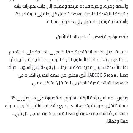
واسعة ومرنة، وتجربة قيادة مريحة وعملية، إلى جانب تجهيزات بيئية
متنوعة للأنشطة الخارجية. وهكذا، تتحول كل رحلة إلى تجربة فريدة
وأنيقة، حيث ينتقل المقهى إلى صندوق السيارة.
مقصورة رحبة تعكس أسلوب الحياة الأنيق
بالنسبة للجيل الجديد، لا تقتصر قيمة الخروج إلى الطبيعة على الاستمتاع
بالمناظر، بل يُعد امتدادًا لأسلوب الحياة اليومي. فالتخييم في الريف أو
لقاء الأصدقاء ليس مجرد لحظة استرخاء، بل فرصة لإبراز أسلوب الحياة.
وهنا يبرز دور JAECOO 5، التي تنطلق من سعة التخزين الكبيرة في
جوهرها، لتجسّد فكرة “المقهى المتنقل” بشكل عملي.
وبدون المساس براحة الركاب، تحتوي المقصورة على ما يصل إلى 35
مساحة تخزين موزعة بذكاء، لتلبي جميع متطلبات التنقل الخارجي. سواء
كانت أغراضًا شخصية صغيرة أو معدات تخييم كبيرة، ليبقى كل شيء
مرتبًا وعمليًا.