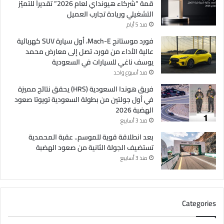
قمة “شركاء هيونداي لعام 2026” تقديراً للتميّز
التشغيلي وريادة تجارب العميل
منذ 5 أيام
فورد موستانج Mach-E، أول سيارة SUV كهربائية
عالية الأداء من فورد، تصل إلى معارض محمد
يوسف ناغي للسيارات في السعودية
منذ أسبوع واحد
فريق هوندا السعودية (HRS) يحقق نتائج مميزة
في أول جولتين من بطولة السعودية تويوتا صعود
الهضبة 2026
منذ 3 أسابيع
بعد انطلاقة قوية للموسم.. عقبة المحمدية
تستضيف الجولة الثانية من صعود الهضبة
منذ 3 أسابيع
Categories