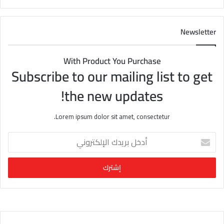
Newsletter
With Product You Purchase
Subscribe to our mailing list to get
the new updates!
Lorem ipsum dolor sit amet, consectetur.
أ
د
خ
ل
ب
ر
ي
د
ك