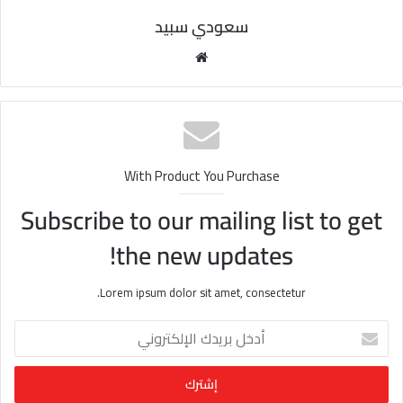
سعودي سبيد
مو
قع
الوي
ب
With Product You Purchase
Subscribe to our mailing list to get
the new updates!
Lorem ipsum dolor sit amet, consectetur.
أ
د
خ
ل