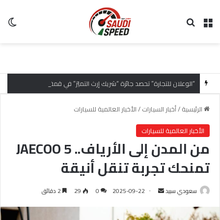
القائمة
بحث عن
ال
“الوعلان للتجارة” تحصد جائزة “شريك إرث التميّز” في قمة “شركاء هيونداي لعام 2026” تقديراً للتميّز التشغيلي وريادة تجارب العميل
الرئيسية
/
أخبار السيارات
/
الأخبار العالمية للسيارات
الأخبار العالمية للسيارات
من المدن إلى الأرياف.. JAECOO 5
تمنحك تجربة تنقل أنيقة
سعودي سبيد
أ
2025-09-22
0
29
2 دقائق
ر
س