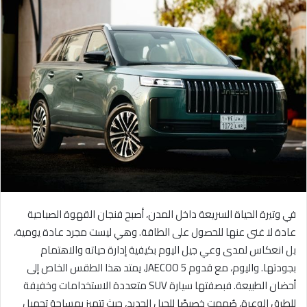
ل
ب
ر
ي
د
ا
إ
ل
ك
ت
ر
و
ن
في وتيرة الحياة السريعة داخل المدن، أصبح فنجان القهوة الصباحية
ي
عادة لا غنى عنها للحصول على الطاقة. وهي ليست مجرد عادة يومية،
ا
بل انعكاس لمدى وعي جيل اليوم بكيفية إدارة حياته والاهتمام
بجودتها. واليوم، مع قدوم JAECOO 5، يمتد هذا الطقس الخاص إلى
أحضان الطبيعة. فبصفتها سيارة SUV متعددة الاستخدامات وخفيفة
للطرق الوعرة، صُممت خصيصًا للجيل الجديد، حيث تتميز بمساحة تحميل