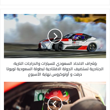
ب
ر
ي
د
ك
ا
ل
إ
ل
ك
ت
ر
و
بإشراف الاتحاد السعودي للسيارات والدراجات النارية:
ن
الجنادرية تستضيف الجولة الافتتاحية لبطولة السعودية تويوتا
ي
درفت و أوتوكروس نهاية الأسبوع