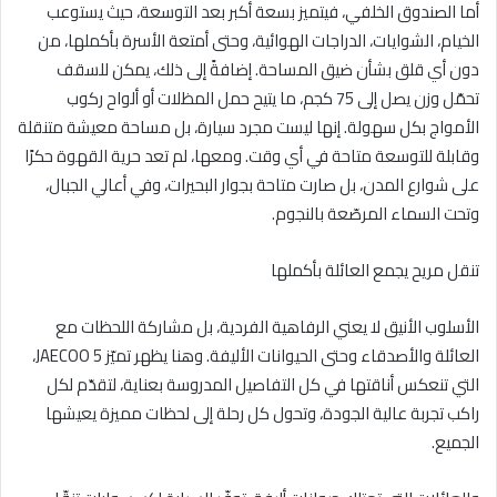
أما الصندوق الخلفي، فيتميز بسعة أكبر بعد التوسعة، حيث يستوعب
الخيام، الشوايات، الدراجات الهوائية، وحتى أمتعة الأسرة بأكملها، من
دون أي قلق بشأن ضيق المساحة. إضافةً إلى ذلك، يمكن للسقف
تحمّل وزن يصل إلى 75 كجم، ما يتيح حمل المظلات أو ألواح ركوب
الأمواج بكل سهولة. إنها ليست مجرد سيارة، بل مساحة معيشة متنقلة
وقابلة للتوسعة متاحة في أي وقت. ومعها، لم تعد حرية القهوة حكرًا
على شوارع المدن، بل صارت متاحة بجوار البحيرات، وفي أعالي الجبال،
وتحت السماء المرصّعة بالنجوم.
تنقل مريح يجمع العائلة بأكملها
الأسلوب الأنيق لا يعني الرفاهية الفردية، بل مشاركة اللحظات مع
العائلة والأصدقاء وحتى الحيوانات الأليفة. وهنا يظهر تميّز JAECOO 5،
التي تنعكس أناقتها في كل التفاصيل المدروسة بعناية، لتقدّم لكل
راكب تجربة عالية الجودة، وتحول كل رحلة إلى لحظات مميزة يعيشها
الجميع.