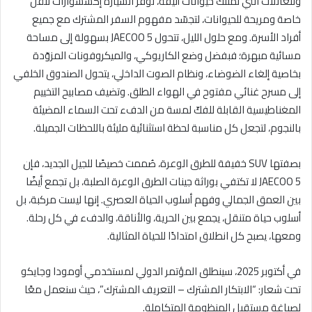
وللعائلات التي تمتلك حيوانات أليفة، توفّر السيارة إكسسوارات تنقّل
خاصة ومريحة للحيوانات، لتجسّد مفهوم السفر المشترك مع جميع
أفراد الأسرة. ومع حلول الليل، تتحول JAECOO 5 بسهولة إلى مساحة
مسائية مبهرة؛ فبفضل وضع الكاريوكي، والميكروفونات المزوّدة
بخاصية إلغاء الضوضاء، ونظام الصوت الداخلي، يتحول الصندوق الخلفي
إلى مسرح غنائي مفتوح في الهواء الطلق. وتضيف مصابيح التخييم
المغناطيسية القابلة للفكّ لمسة من الدفء تحت السماء المضيئة
بالنجوم، لتجعل كل مناسبة لحظة استثنائية مليئة باللحظات الجميلة.
بصفتها SUV خفيفة للطرق الوعرة، صُممت خصيصًا للجيل الجديد، فإن
JAECOO 5 لا تكتفي بوراثة جينات الطرق الوعرة الصلبة، بل تجمع أيضًا
بين العمق الجمالي وفهم أسلوب الحياة العصري. إنها ليست مركبة، بل
أسلوب حياة متنقل، يجمع بين الحرية، والأناقة، والدفء في كل رحلة.
ومعها، يصبح كل انطلاق امتدادًا للحياة المثالية.
في أكتوبر 2025، سينطلق المؤتمر الدولي لمستخدمي أومودا وجايكو
تحت شعار: “الابتكار المشترك – التعريف المشترك”، حيث سنعمل معًا
لصياغة مستقبل المنظومة المتكاملة.