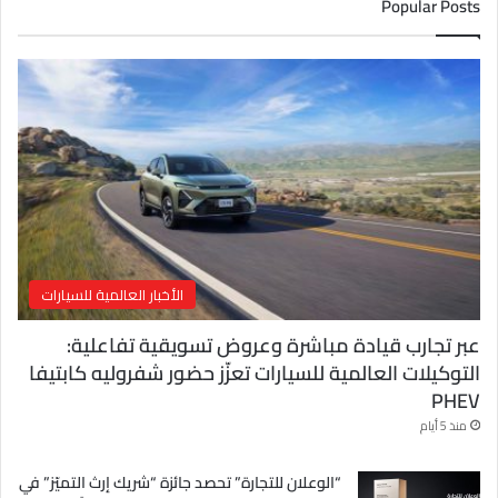
Popular Posts
ا
ل
إ
ل
ك
ت
ر
و
ن
ي
الأخبار العالمية للسيارات
عبر تجارب قيادة مباشرة وعروض تسويقية تفاعلية:
التوكيلات العالمية للسيارات تعزّز حضور شفروليه كابتيفا
PHEV
منذ 5 أيام
“الوعلان للتجارة” تحصد جائزة “شريك إرث التميّز” في