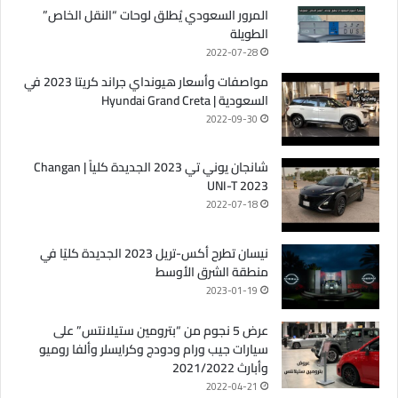
المرور السعودي يُطلق لوحات “النقل الخاص”
الطويلة
2022-07-28
مواصفات وأسعار هيونداي جراند كريتا 2023 في
السعودية | Hyundai Grand Creta
2022-09-30
شانجان يوني تي 2023 الجديدة كلياً | Changan
UNI-T 2023
2022-07-18
نيسان تطرح أكس-تريل 2023 الجديدة كليًا في
منطقة الشرق الأوسط
2023-01-19
عرض 5 نجوم من “بترومين ستيلانتس” على
سيارات جيب ورام ودودج وكرايسلر وألفا روميو
وأبارث 2021/2022
2022-04-21