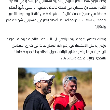
وجاء تتويج هذا الإنجاز التاريخي بتكريمٍ استثنائي من سمو ولي العهد
الأمير محمد بن سلمان، في لحظة خالدة وصفها الراجحي بأنها أعظم
محطة في مسيرته، حيث قال: “نلت شهادة من قائدنا وملهمنا الأمير
محمد بن سلمان، شهادة أعتبرها أعظم إنجاز في مسيرتي، شهادة فخر
واعتزاز.”
وبذلك، تعكس عودة يزيد الراجحي إلى الساحة العالمية عزيمته القوية
وإصراره على الاستمرار في رفع راية الوطن عاليًا في كبرى المحافل
الرياضية، فيما ينتظر عشاق الراليات حول العالم رحلة جديدة حافلة
بالتحدي والإثارة نحو داكار 2026.