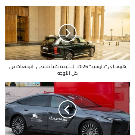
ي
د
ك
ا
ل
إ
ل
ك
ت
ر
و
هيونداي "باليسيد" 2026 الجديدة كلياً تتخطى التوقعات في
ن
كل الأوجه
ي