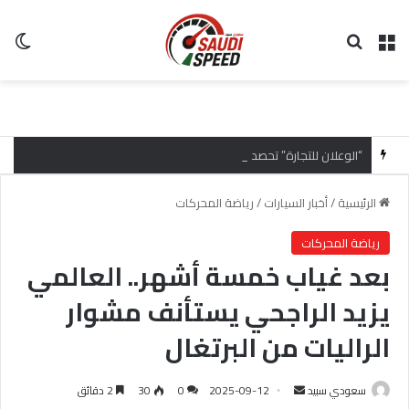
القائمة
بحث عن
ال
“الوعلان للتجارة” تحصد جائزة “شريك إرث التميّز” في قمة “شركاء هيونداي لعام 2026” تقديراً للتميّز التشغيلي وريادة تجارب العميل
الرئيسية
/
أخبار السيارات
/
رياضة المحركات
رياضة المحركات
بعد غياب خمسة أشهر.. العالمي
يزيد الراجحي يستأنف مشوار
الراليات من البرتغال
سعودي سبيد
أ
2025-09-12
0
30
2 دقائق