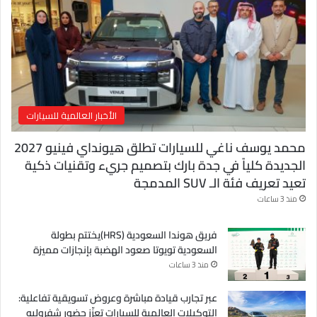
ت
ر
و
ن
ي
الأخبار العالمية للسيارات
محمد يوسف ناغي للسيارات تطلق هيونداي فينيو 2027
الجديدة كلياً في جدة بارك بتصميم جريء وتقنيات ذكية
تعيد تعريف فئة الـ SUV المدمجة
منذ 3 ساعات
فريق هوندا السعودية (HRS)يختتم بطولة
السعودية تويوتا صعود الهضبة بإنجازات مميزة
منذ 3 ساعات
عبر تجارب قيادة مباشرة وعروض تسويقية تفاعلية:
التوكيلات العالمية للسيارات تعزّز حضور شفروليه