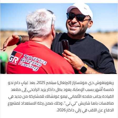
ر
س
ل
ب
ر
ي
د
ا
إ
ل
ك
ت
ر
ريغوينغوش دي مونتساراز (البرتغال) سبتمبر 2025ـ بعد غيابٍ دام نحو
و
خمسة أشهر بسبب الإصابة، يعود بطل داكار يزيد الراجحي إلى مقعد
ن
القيادة بجانب ملاحه الألماني تيمو غوتشالك للمشاركة من جديد في
ي
ا
منافسات باها شاريش “تي تي”، وذلك ضمن رحلة الاستعداد لمشروع
الدفاع عن اللقب في رالي داكار 2026.