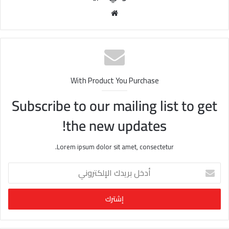
مو
قع
الوي
ب
With Product You Purchase
Subscribe to our mailing list to get
the new updates!
Lorem ipsum dolor sit amet, consectetur.
أ
د
خ
ل
ب
ر