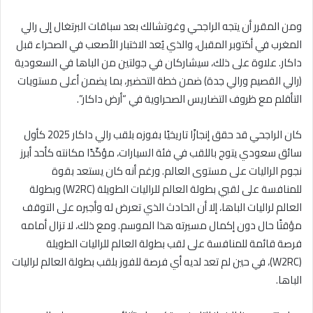
ومن المقرر أن يتجه الراجحي وغوتشالك بعد سباقات البرتغال إلى رالي
المغرب في أكتوبر المقبل، والذي يُعد الاختبار الأصعب في الصحراء قبل
داكار. علاوة على ذلك، سيشاركان في جولتين من الباها في السعودية
(رالي القصيم ورالي جدة) ضمن خطة التحضير، بما يضمن أعلى مستويات
التأقلم مع ظروف التضاريس الصحراوية في “أرض داكار”.
كان الراجحي قد حقق إنجازًا تاريخيًا بفوزه بلقب رالي داكار 2025 كأول
سائق سعودي يتوج باللقب في فئة السيارات، مؤكّدًا مكانته كأحد أبرز
نجوم الراليات على مستوى العالم. ورغم أنه كان يستعد بقوة
للمنافسة على لقبي بطولة العالم للراليات الطويلة (W2RC) وبطولة
العالم لراليات الباها، إلا أن الحادث الذي تعرض له وأجبره على التوقف
مؤقتًا حال دون إكمال مسيرته هذا الموسم. ومع ذلك، لا تزال أمامه
فرصة قائمة للمنافسة على لقب بطولة العالم للراليات الطويلة
(W2RC)، في حين لم تعد لديه أي فرصة للفوز بلقب بطولة العالم لراليات
الباها.