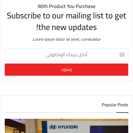
With Product You Purchase
Subscribe to our mailing list to get
the new updates!
Lorem ipsum dolor sit amet, consectetur.
أ
د
خ
ل
ب
ر
ي
د
ك
Popular Posts
ا
ل
إ
ل
ك