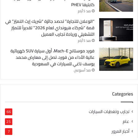
كابتيفا PHEV
منذ 5 أيام
“الوعلان للتجارة” تحصد جائزة “شريك إرث التميّز” في
قمة “شركاء هيونداي لعام 2026” تقديراً للتميّز
التشغيلي وريادة تجارب العميل
منذ 5 أيام
فورد موستانج Mach-E، أول سيارة SUV كهربائية
عالية الأداء من فورد، تصل إلى معارض محمد
يوسف ناغي للسيارات في السعودية
منذ أسبوعين
Categories
تجارب وتغطيات السيارات
66
عام
25
أخبار المرور
7