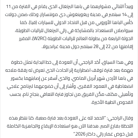
ويبدأ الثنائي مشوارهما في باها البرتغال، الذي يقام في الفترة من 11
إلى 14 سبتمبر في مدينة ريغوينغوش دي مونتساراز، وذلك ضمن جولات
كأس الباها الأوروبي من قبل الاتحاد الدولي للسيارات (فيا). كما
سيواصلان الاستعداد بالمشاركة في رالي البرتغال للراليات الطويلة،
الجولة الرابعة من بطولة العالم للراليات الطويلة (W2RC)، المقرر
إقامتها من 22 إلى 28 سبتمبر حول مدينة غرانديولا.
وفي هذا السياق، أكد الراجحي أن العودة إلى خط البداية تمثل خطوة
مهمة بعد فترة توقف اضطرارية إثر الحادث الذي تعرض له رفقة ملاحه
في باها الأردن شهر أبريل الماضي، والذي أسفر عن إصابتهما بكسور
انضغاطية في العمود الفقري. وأشار إلى أن خضوعهما لبرنامج علاجي
وتأهيلي مكثف مكّن الفريق من تجاوز فترة التعافي بنجاح تام، بحسب
الفحوص الطبية الأخيرة.
وقال الراجحي: “الحمد لله على العودة بعد فترة صعبة، كنا ننتظر هذه
اللحظة بفارغ الصبر. هدفنا الآن هو استعادة الإيقاع والجاهزية الكاملة
قبل خوض غمار رالي داكار 2026.”