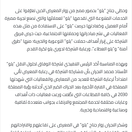
وحظي جناح “يلو” بحضور مميز من زوار المعرض الذين تعرّفوا على
الخدمات المتنوعة التي تقدمها “يلو” لعملائها والتي تصنع تجربة مميزة
أمام العميل، وكعادتها حرصت “يلو” على الاستفادة من مثل هذه
الفعاليات في نشر مبادراتها وحملاتها الاجتماعية، حيث حرص فريق
الشركة على إبراز أهداف حملات “يلو” التوعوية والخيرية؛ منها “طرق
آمنة” و”يلو العطاء”، ورعاية الشركة لدوري يلو لكرة القدم
.
وبهذه المناسبة أكد الرئيس التنفيذي لشركة الوفاق لحلول النقل “يلو”
الأستاذ محمد النجران بأن مشاركة الشركة في رعاية المعرض تأتي
امتداداً لرعاية الشركة للعديد من المعارض والفعاليات التي شهدتها
المملكة في الفترة الأخيرة بعد الحراك الكبير الذي أحدثته رؤية المملكة
2030 في كافة القطاعات التي نظّمت ورعت فعاليات ذات أهداف
وغايات مختلفة لخدمة المجتمع والارتقاء بجوانب متعددة ثقافية
وصناعية واقتصادية وخيرية
.
وشكر النجران زوار جناح “يلو” في المعرض على تفاعلهم واقتراحاتهم