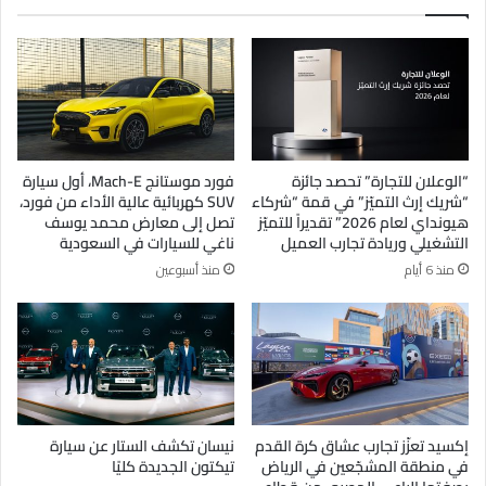
“الوعلان للتجارة” تحصد جائزة
فورد موستانج Mach-E، أول سيارة
“شريك إرث التميّز” في قمة “شركاء
SUV كهربائية عالية الأداء من فورد،
هيونداي لعام 2026” تقديراً للتميّز
تصل إلى معارض محمد يوسف
التشغيلي وريادة تجارب العميل
ناغي للسيارات في السعودية
منذ 6 أيام
منذ أسبوعين
إكسيد تعزّز تجارب عشاق كرة القدم
نيسان تكشف الستار عن سيارة
في منطقة المشجّعين في الرياض
تيكتون الجديدة كليًا