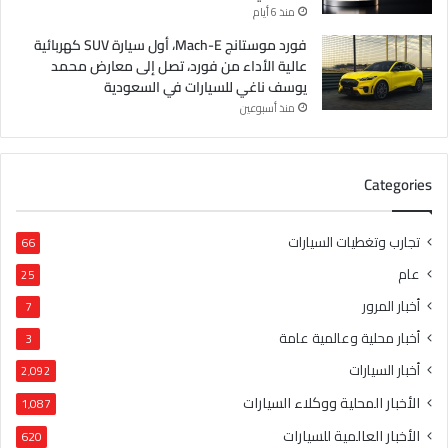
منذ 6 أيام
فورد موستانج Mach-E، أول سيارة SUV كهربائية
عالية الأداء من فورد، تصل إلى معارض محمد
يوسف ناغي للسيارات في السعودية
منذ أسبوعين
Categories
تجارب وتغطيات السيارات
66
عام
25
أخبار المرور
7
أخبار محلية وعالمية عامة
3
أخبار السيارات
2٬092
الأخبار المحلية ووكلاء السيارات
1٬087
الأخبار العالمية للسيارات
620