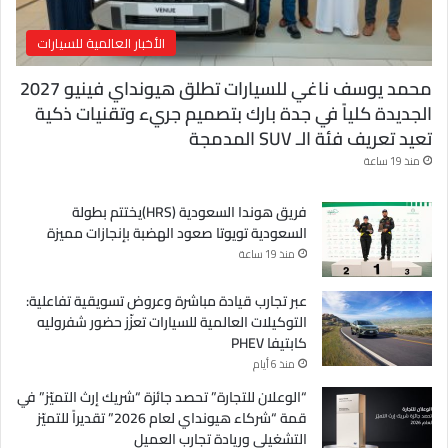
الأخبار العالمية للسيارات
محمد يوسف ناغي للسيارات تطلق هيونداي فينيو 2027
الجديدة كلياً في جدة بارك بتصميم جريء وتقنيات ذكية
تعيد تعريف فئة الـ SUV المدمجة
منذ 19 ساعة
فريق هوندا السعودية (HRS)يختتم بطولة
السعودية تويوتا صعود الهضبة بإنجازات مميزة
منذ 19 ساعة
عبر تجارب قيادة مباشرة وعروض تسويقية تفاعلية:
التوكيلات العالمية للسيارات تعزّز حضور شفروليه
كابتيفا PHEV
منذ 6 أيام
“الوعلان للتجارة” تحصد جائزة “شريك إرث التميّز” في
قمة “شركاء هيونداي لعام 2026” تقديراً للتميّز
التشغيلي وريادة تجارب العميل