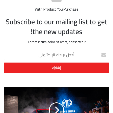
With Product You Purchase
Subscribe to our mailing list to get
the new updates!
Lorem ipsum dolor sit amet, consectetur.
أ
د
خ
ل
ب
ر
ي
د
ك
ا
ل
إ