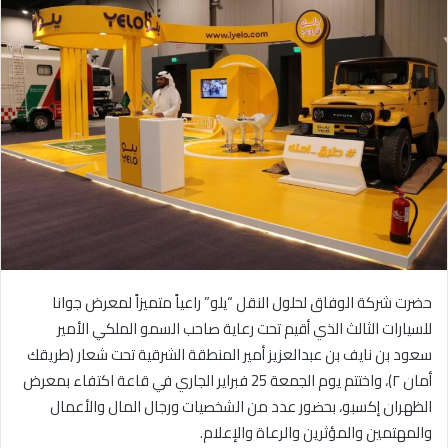
ل
ب
ر
ي
د
ا
إ
ل
ك
ت
ر
و
حضرت شركة الوفاق لحلول النقل “يلو” راعياً متميزاً لمعرض جوانا
ن
ي
للسيارات الثالث الذي أقيم تحت رعاية صاحب السمو الملكي الأمير
ا
سعود بن نايف بن عبدالعزيز أمير المنطقة الشرقية تحت شعار (طريقك
أمان ٢)، واختتم يوم الجمعة 25 فبراير الجاري في قاعة اكتفاء بمعرض
الظهران إكسبو، بحضور عدد من الشخصيات ورجال المال والأعمال
والمهتمين والمؤثرين والرعاة والإعلام
.