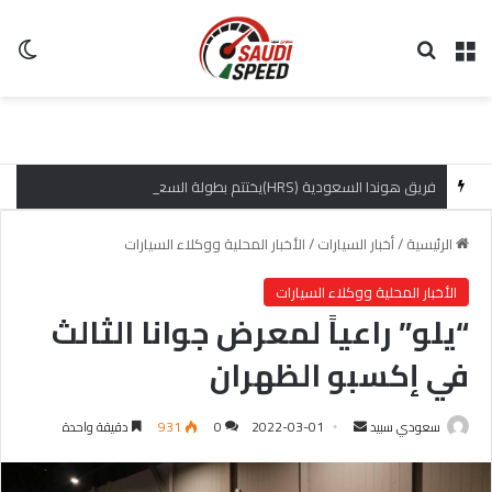
القائمة
بحث عن
ال
فريق هوندا السعودية (HRS)يختتم بطولة السعودية تويوتا صعود الهضبة بإنجازات مميزة
الرئيسية
/
أخبار السيارات
/
الأخبار المحلية ووكلاء السيارات
الأخبار المحلية ووكلاء السيارات
“يلو” راعياً لمعرض جوانا الثالث
في إكسبو الظهران
سعودي سبيد
أ
2022-03-01
0
931
دقيقة واحدة
ر
س