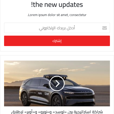
the new updates!
Lorem ipsum dolor sit amet, consectetur.
أ
د
خ
ل
ب
ر
ي
د
ك
ا
ل
إ
ل
ك
ت
ر
و
شراكة استراتيجية بين «لوسد» و«نورو» و«أوبر» لإطلاق