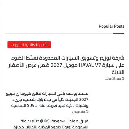
ر
ي
د
ك
Popular Posts
ا
ل
إ
الأخبار العالمية للسيارات
ل
ك
شركة توزيع وتسويق السيارات المحدودة تسلّط الضوء
ت
على سيارة HAVAL V7 موديل 2027 ضمن عرض الأصفار
ر
الثلاثة
و
ن
منذ 23 ساعة
ي
محمد يوسف ناغي للسيارات تطلق هيونداي فينيو
2027 الجديدة كلياً في جدة بارك بتصميم جريء
وتقنيات ذكية تعيد تعريف فئة الـ SUV المدمجة
منذ يومين
فريق هوندا السعودية (HRS)يختتم بطولة
السعودية تويوتا صعود الهضبة بإنجازات مميزة