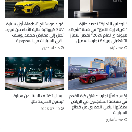
“الوعلان للتجارة” تحصد جائزة
فورد موستانج Mach-E، أول سيارة
“شريك إرث التميّز” في قمة “شركاء
SUV كهربائية عالية الأداء من فورد،
هيونداي لعام 2026” تقديراً للتميّز
تصل إلى معارض محمد يوسف
التشغيلي وريادة تجارب العميل
ناغي للسيارات في السعودية
منذ 7 أيام
منذ أسبوعين
إكسيد تعزّز تجارب عشاق كرة القدم
نيسان تكشف الستار عن سيارة
في منطقة المشجّعين في الرياض
تيكتون الجديدة كليًا
بصفتها الراعي الحصري من قطاع
2026-07-10
السيارات
منذ 4 أسابيع