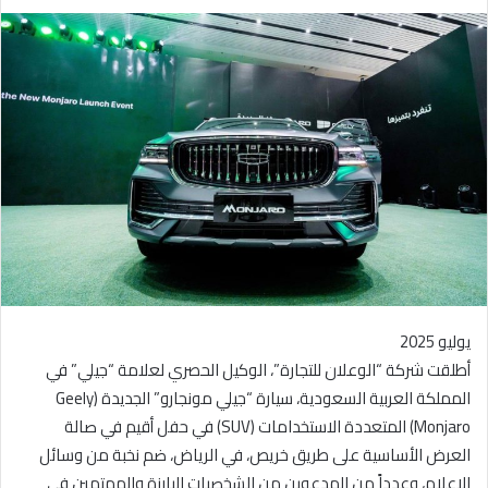
ر
س
ل
ب
ر
ي
د
ا
إ
ل
ك
ت
ر
يوليو 2025
و
أطلقت شركة “الوعلان للتجارة”، الوكيل الحصري لعلامة “جيلي” في
ن
المملكة العربية السعودية، سيارة “جيلي مونجارو” الجديدة (Geely
ي
ا
Monjaro) المتعددة الاستخدامات (SUV) في حفل أقيم في صالة
العرض الأساسية على طريق خريص، في الرياض، ضم نخبة من وسائل
الإعلام، وعدداً من المدعوين من الشخصيات البارزة والمهتمين في