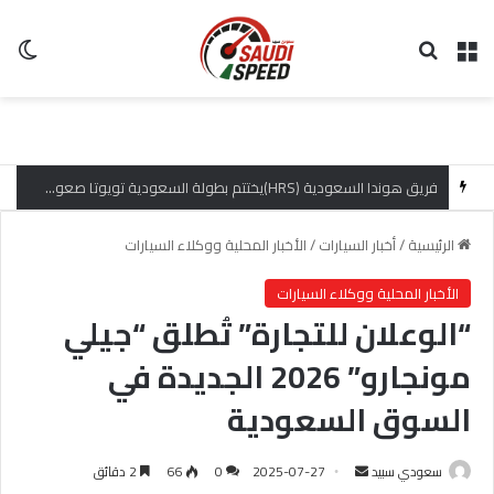
القائمة
بحث عن
ال
فريق هوندا السعودية (HRS)يختتم بطولة السعودية تويوتا صعود الهضبة بإنجازات مميزة
الرئيسية
/
أخبار السيارات
/
الأخبار المحلية ووكلاء السيارات
الأخبار المحلية ووكلاء السيارات
“الوعلان للتجارة” تُطلق “جيلي
مونجارو” 2026 الجديدة في
السوق السعودية
سعودي سبيد
أ
2025-07-27
0
66
2 دقائق