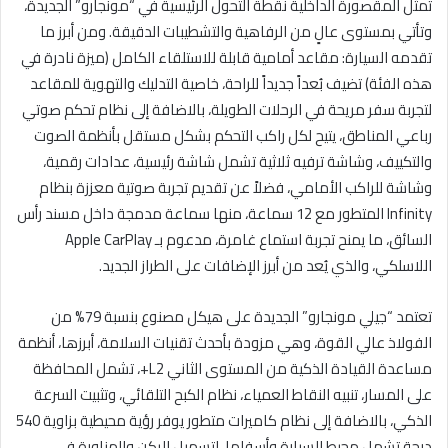
تمثل المقصورة الداخلية نقطة التحول الرئيسية في “مونجارو” الجديدة،
وتأتي بمستوى عالٍ من الرفاهية والتشطيبات الدقيقة. ومن أبرز ما
تقدمه السيارة: مقاعد أمامية قابلة للاستلقاء الكامل (ميزة نادرة في
هذه الفئة) تضيف بُعداً جديداً للراحة، خاصية التدليك والتهوية للمقاعد
لتجربة سفر مريحة في الرحلات الطويلة، بالاضافة إلى نظام تحكم صوتي
رباعي المناطق، يتيح لكل راكب التحكم بشكل مستقل بأنظمة الصوت
والتكييف، وشاشة ترفيه ثلاثية تشمل شاشة رئيسية، عدادات رقمية،
وشاشة للراكب الأمامي، فضلاً عن تقديم تجربة صوتية معززة بنظام
Infinity المتطور مع 12 سماعة، منها سماعة مدمجة داخل مسند رأس
السائق، ما يمنح تجربة استماع غامرة، مدعوم بـ Apple CarPlay
اللاسلكي، والذي يُعد من أبرز الإضافات على الطراز الجديد.
تعتمد “جيلي مونجارو” الجديدة على هيكل مصنوع بنسبة 79% من
الفولاذ عالي القوة، وهي مزودة بأحدث تقنيات السلامة، أبرزها، أنظمة
مساعدة القيادة الذكية من المستوى الثاني L2+، تشمل المحافظة
على المسار، تنبيه النقاط العمياء، نظام الكبح التلقائي، وتثبيت السرعة
الذكي، بالاضافة إلى نظام كاميرات متطور يوفر رؤية محيطية بزاوية 540
درجة تشمل محيط السيارة وأسفلها، لتسهيل الركن والمناورة في