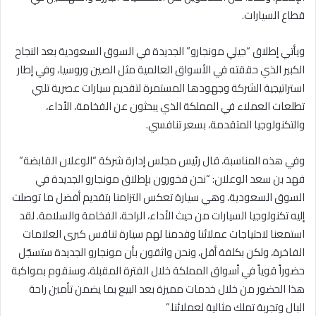
قطاع السيارات.
ويأتي إطلاق “جيلي مونجارو” الجديدة في السوق السعودية بعد النجاح
الكبير الذي حققته في الأسواق العالمية مثل الصين وروسيا، وفي إطار
استراتيجية الشركة وجهودها المستمرة لتقديم سيارات عصرية تلبي
تطلعات العملاء في المملكة الذي يبحثون عن الفخامة، الأداء،
والتكنولوجيا المتقدمة، بسعر تنافسي.
وفي هذه المناسبة، قال رئيس مجلس إدارة شركة “الوعلان القابضة”
فهد بن سعد الوعلان: “نحن فخورون بإطلاق مونجارو الجديدة في
السوق السعودية، وهي سيارة تعكس التزامنا بتقديم أفضل ما توصلت
إليه تكنولوجيا السيارات من حيث الأداء، الراحة، الفخامة والسلامة. لقد
استمعنا لاحتياجات عملائنا وقدمنا لهم سيارة تنافس كبرى العلامات
الفاخرة، ولكن بكلفة أقل، ونحن واثقون بأن مونجارو الجديدة ستسجّل
حضوراً قوياً في أسواق المملكة خلال الفترة المقبلة، وسنقوم بمواكبة
هذا الحضور من خلال خدمات مميزة بعد البيع بما يضمن تأمين راحة
البال وتجربة تملك مثالية لعملائنا.”