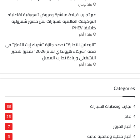
منذ يومين
عبر تجارب قيادة مباشرة وعروض تسويقية تفاعلية:
التوكيلات العالمية للسيارات تعزّز حضور شفروليه
كابتيفا PHEV
منذ 7 أيام
“الوعلان للتجارة” تحصد جائزة “شريك إرث التميّز” في
قمة “شركاء هيونداي لعام 2026” تقديراً للتميّز
التشغيلي وريادة تجارب العميل
منذ 7 أيام
Categories
تجارب وتغطيات السيارات
66
عام
25
أخبار المرور
7
أخبار محلية وعالمية عامة
3