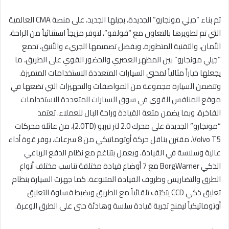
تم بناء “جيلي مونجارو” الجديدة، بجيلها الجديد، على منصة CMA العالمية
التي تم تطويرها بالتعاون مع “فولفو”، لتوفر مزيجاً استثنائياً من الراحة،
الأمان، والتقنية المتطورة. وبفضل تصميمها الجريء والأنيق، تجمع
“جيلي مونجارو” بين المظهر العصري والحضور القوي على الطريق، ما
يجعلها خياراً مثالياً لمحبي السيارات المتعددة الاستخدامات المتميزة.
وتتضمن السيارة مجموعة من المواصفات والتجهيزات التي تضعها في
موقع المنافس القوي في سوق السيارات المتعددة الاستخدامات
الفاخرة، وبما يضمن متعة القيادة وراحة البال للعملاء. تعتمد
“مونجارو” الجديدة على محرك 2.0 لتر تيربو (2.0TD)، من عائلة محركات
Volvo T5، مقترن بناقل حركة أوتوماتيكي من 8 سرعات، يوفر قوة أداء
عالية وسلاسة في القيادة. ويعمل بتناغم مع نظام الدفع الرباعي
الذكي BorgWarner مع 7 أوضاع قيادة مختلفة تناسب مختلف أنواع
الطرق والتضاريس وظروف القيادة المتنوعة. كما جهزت السيارة بنظام
تعليق ذكي CCD يتكيّف تلقائياً مع الطريق ويضبط قساوة التعليق
أوتوماتيكياً ليمنح تجربة قيادة سلسة وهادئة حتى على الطرق الوعرة.