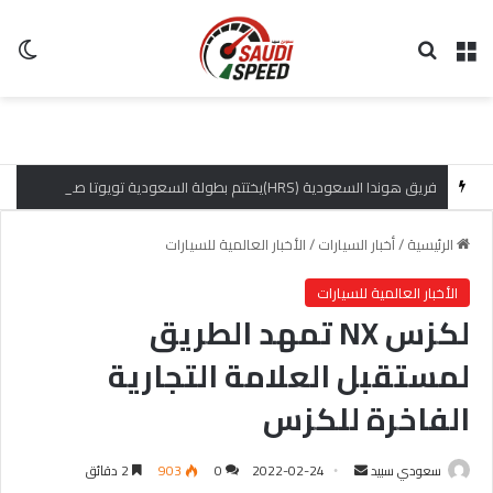
القائمة
بحث عن
ال
فريق هوندا السعودية (HRS)يختتم بطولة السعودية تويوتا صعود الهضبة بإنجازات مميزة
الرئيسية
/
أخبار السيارات
/
الأخبار العالمية للسيارات
الأخبار العالمية للسيارات
لكزس NX تمهد الطريق
لمستقبل العلامة التجارية
الفاخرة للكزس
سعودي سبيد
أ
2022-02-24
0
903
2 دقائق