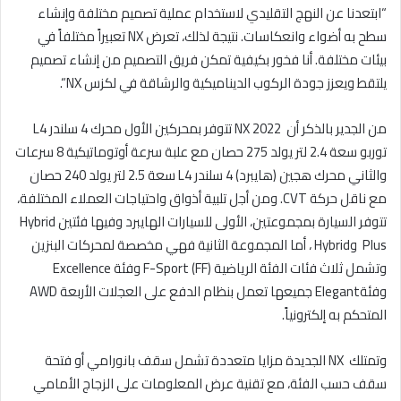
“
ابتعدنا عن النهج التقليدي لاستخدام عملية تصميم مختلفة وإنشاء
سطح به أضواء وانعكاسات. نتيجة لذلك، تعرض
NX
تعبيراً مختلفاً في
بيئات مختلفة. أنا فخور بكيفية تمكن فريق التصميم من إنشاء تصميم
يلتقط ويعزز جودة الركوب الديناميكية والرشاقة في لكزس
NX
“.
من الجدير بالذكر أن
NX 2022
تتوفر بمحركين الأول محرك 4 سلندر
L4
توربو سعة 2.4 لتر يولد 275 حصان مع علبة سرعة أوتوماتيكية 8 سرعات
والثاني محرك هجين (هايبرد) 4 سلندر
L4
سعة 2.5 لتر يولد 240 حصان
مع ناقل حركة
CVT
. ومن أجل تلبية أذواق واحتياجات العملاء المختلفة،
تتوفر السيارة بمجموعتين، الأولى للسيارات الهايبرد وفيها فئتين
Hybrid
Plus
و
Hybrid
، أما المجموعة الثانية فهي مخصصة لمحركات البنزين
وتشمل ثلاث فئات الفئة الرياضية
F-Sport (FF)
وفئة
Excellence
وفئة
Elegant
جميعها تعمل بنظام الدفع على العجلات الأربعة
AWD
المتحكم به إلكترونياً
.
وتمتلك
NX
الجديدة مزايا متعددة تشمل سقف بانورامي أو فتحة
سقف حسب الفئة، مع تقنية عرض المعلومات على الزجاج الأمامي