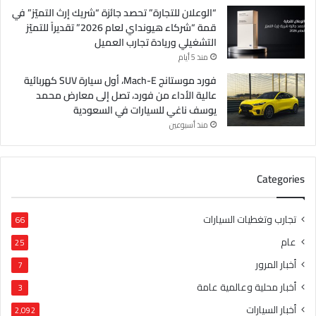
“الوعلان للتجارة” تحصد جائزة “شريك إرث التميّز” في
قمة “شركاء هيونداي لعام 2026” تقديراً للتميّز
التشغيلي وريادة تجارب العميل
منذ 5 أيام
فورد موستانج Mach-E، أول سيارة SUV كهربائية
عالية الأداء من فورد، تصل إلى معارض محمد
يوسف ناغي للسيارات في السعودية
منذ أسبوعين
Categories
تجارب وتغطيات السيارات
66
عام
25
أخبار المرور
7
أخبار محلية وعالمية عامة
3
أخبار السيارات
2٬092