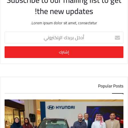
Subscribe to our mailing list to get
the new updates!
Lorem ipsum dolor sit amet, consectetur.
أ
د
خ
ل
ب
ر
ي
د
ك
Popular Posts
ا
ل
إ
ل
ك
ت
ر