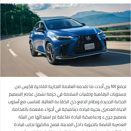
ر
س
ل
ب
ر
ي
د
ا
إ
ل
ك
ت
ر
تجمع
NX
بين أحدث ما تقدمه العلامة التجارية الفاخرة للكزس من
و
مستويات الرفاهية وتقنيات السلامة في حزمة تشمل عناصر التصميم
ن
الجذابة الجديدة ونظام الدفع ذي الكفاءة العالية، لتتناسب مع أسلوب
ي
الحياة العصري بتجربة قيادة ديناميكية في أجواء مفعمة بالفخامة،
ا
بتصميم جريء وديناميكية قيادة تفاعلية تم استيحائها من البيئة
العصرية النابضة بالحيوية داخل المدينة، لتمنح مالكيها تجارب قيادة