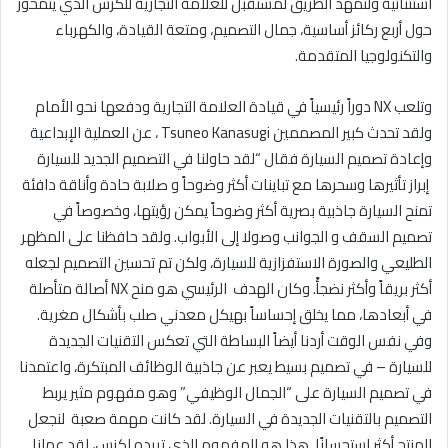
استثنائية ولتمهد الطريق لمستقبل للعلامة التجارية للكزس الذي يتمحور
حول أربع ركائز أساسية، جمال التصميم، ومتعة القيادة، والكهرباء
والتكنولوجيا المتقدمة.
وتلعب
NX
دوراً رئيسياً في قيادة العلامة التجارية ودفعها نحو الأمام
ولقد تحدث كبير المصممين
Tsuneo Kanasugi
، عن العملية الإبداعية
وإعادة تصميم السيارة فقال “لقد حاولنا في التصميم الجديد للسيارة
إبراز تأثيرها وسحرها مع تباينات أكثر وضوحاً و صلابة حادة وأناقة دافئة
تمنح السيارة جاذبية بصرية أكثر وضوحاً يمكن رؤيتها، وخصوصاً في
تصميم السقف و الجوانب وصولا إلى الأبواب. ولقد حافظنا على المظهر
الطليعي والصورة الاستفزازية للسيارة، ولكن تم تحسين التصميم لجعله
أكثر بريقاً وأكثر نضجأً. وكان الهدف الرئيسي هو منح
NX
أصالة متأصلة
في أبعادها، مما يخلق إحساساً بهيكل معدني صلب بأشكال مغرية.
وفي نفس الوقت أردنا أيضاً البساطة التي تعكس التقنيات الجديدة
للسيارة – في تصميم بسيط يعبر عن جاذبية الوظائف المبتكرة، واعتمدنا
في تصميم السيارة على
“
الجمال الوظيفي” وهو مفهوم مثير يربط
التصميم بالتقنيات الجديدة في السيارة. لقد كانت مهمة صعبة لنجعل
المنتج أكثر استحسانًا. هذا هو المفهوم الذي تريده لكزس، لقد عملنا