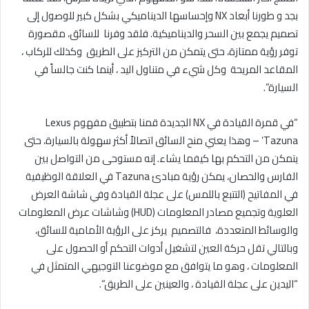
بجد و طورنا أبعاد
NX
وإحساسها الديناميكي بشكل كبير للوصول إلى
تصميم يجمع بين السحر والديناميكية. فلقد وفرنا للسائق، مقصورة
توفر رؤية ممتازة، حتى يتمكن من التركيز على الطريق وكذلك للركاب ،
المقاعد المريحة وكل شيء في متناول اليد ، أينما كنت جالساً في
السيارة”.
“
في قمرة القيادة في
NX
الجديدة قمنا بتطبيق مفهوم
Lexus
‘Tazuna –
وهذا يعني منح السائق اتصالاً أكثر سهولة بالسيارة، حتى
يتمكن من التحكم بها كيفما يشاء. إنه مستوحى من التواصل بين
الفارس والحصان، يمكن رؤية مبادئ
Tazuna
في العلاقة الوظيفية
في المفاتيح (التتبع باللمس) على عجلة القيادة وفي شاشة العرض
العلوية وتجميع مصادر المعلومات
(HUD)
وشاشات عرض المعلومات
والوسائط المتعددة، فالتصميم يركز على الرؤية الأمامية للسائق،
وبالتالي تقل حركة العين لتشغيل أدوات التحكم أو الحصول على
المعلومات ، وهو ما يتوافق مع موضوعنا التوجيهي المتمثل في
“اليدين على عجلة القيادة ، والعينين على الطريق
“
.