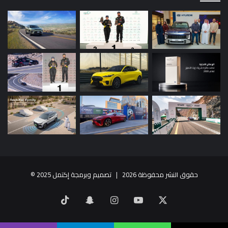
حقوق النشر محفوظة 2026 |
تصميم وبرمجة إكتمل 2025
©
X
يوتيوب
انستقرام
سناب
‫TikTok
تشات