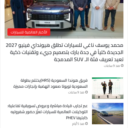
و
ن
ي
الأخبار العالمية للسيارات
محمد يوسف ناغي للسيارات تطلق هيونداي فينيو 2027
الجديدة كلياً في جدة بارك بتصميم جريء وتقنيات ذكية
تعيد تعريف فئة الـ SUV المدمجة
منذ 9 ساعات
فريق هوندا السعودية (HRS)يختتم بطولة
السعودية تويوتا صعود الهضبة بإنجازات مميزة
منذ 9 ساعات
عبر تجارب قيادة مباشرة وعروض تسويقية تفاعلية:
التوكيلات العالمية للسيارات تعزّز حضور شفروليه
كابتيفا PHEV
منذ 5 أيام