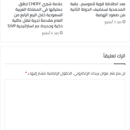
بعد انطلاقة قوية للموسم.. عقبة
علامة شيري CHERY تطلق
المحمدية تستضيف الجولة الثانية
عملياتها في المملكة العربية
من صعود الهضبة
السعودية خلال الربع الرابع من
العام مقدمةً تجربة تنقل عائلية
منذ 3 أسابيع
ذكية وجديدة عبر استراتيجية SIVP
منذ 4 أسابيع
اترك تعليقاً
لن يتم نشر عنوان بريدك الإلكتروني.
الحقول الإلزامية مشار إليها بـ
*
ا
ل
ت
ع
ل
ي