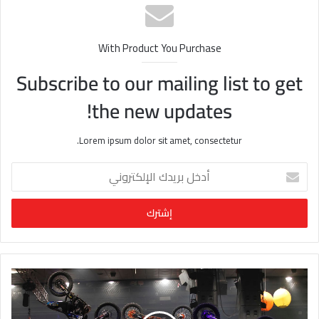
ب
With Product You Purchase
Subscribe to our mailing list to get
the new updates!
Lorem ipsum dolor sit amet, consectetur.
أ
د
خ
ل
ب
ر
ي
د
ك
ا