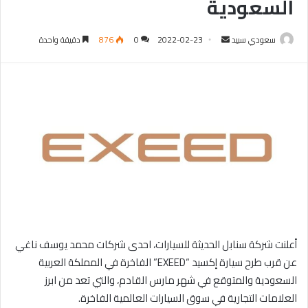
السعودية
سعودي سبيد
أ
2022-02-23
0
876
دقيقة واحدة
ر
س
ل
ب
ر
ي
د
ا
إ
ل
ك
ت
أعلنت شركة سنابل الحديثة للسيارات، احدى شركات محمد يوسف ناغي
ر
عن قرب طرح سيارة إكسيد “EXEED” الفاخرة في المملكة العربية
و
السعودية والمتوقع في شهر مارس القادم، والتي تعد من ابرز
ن
العلامات التجارية في سوق السيارات العالمية الفاخرة.
ي