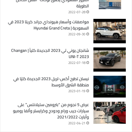
الطويلة
2022-07-28
مواصفات وأسعار هيونداي جراند كريتا 2023 في
السعودية | Hyundai Grand Creta
2022-09-30
شانجان يوني تي 2023 الجديدة كلياً | Changan
UNI-T 2023
2022-07-18
نيسان تطرح أكس-تريل 2023 الجديدة كليًا في
منطقة الشرق الأوسط
2023-01-19
عرض 5 نجوم من “بترومين ستيلانتس” على
سيارات جيب ورام ودودج وكرايسلر وألفا روميو
وأبارث 2021/2022
2022-04-21