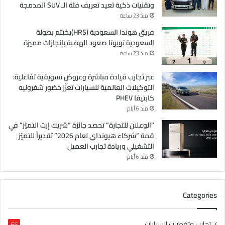
وتقنيات ذكية تعيد تعريف فئة الـ SUV المدمجة
منذ 23 ساعة
فريق هوندا السعودية (HRS)يختتم بطولة
السعودية تويوتا صعود الهضبة بإنجازات مميزة
منذ 23 ساعة
عبر تجارب قيادة مباشرة وعروض تسويقية تفاعلية:
التوكيلات العالمية للسيارات تعزّز حضور شفروليه
كابتيفا PHEV
منذ 6 أيام
“الوعلان للتجارة” تحصد جائزة “شريك إرث التميّز” في
قمة “شركاء هيونداي لعام 2026” تقديراً للتميّز
التشغيلي وريادة تجارب العميل
منذ 6 أيام
Categories
تجارب وتغطيات السيارات
66