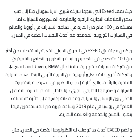
ا
حيث تقف Exeed التي تنتجها شركة شيري انترناشيونال جنبًا إلى جنب
ضمن العلامات التجارية الراقية والفارهة المشهورة للسيارات لما
تمتلكه من 100 عام من الخبرة في صناعة السيارات في أوروبا والعالم
في السيارات الأوروبية المدمجة مع أحدث التقنيات الذكية في الصين.
ويكمن سر تفوق EXEED في الفريق الدولي الذي تم استقطابه من أكثر
من 100 متخصص في التصميم والبحث والتطوير والتصنيع والتنفيذيين
من شركات سيارات مشهورة عالميًا مثل BMW وJaguar Land Rover،
وشركات أخرى ذات معايير أوروبية من الدرجة الأولى لابتكار هذه السيارة
الفاخرة والرائدة. والتي أثارت إعجاب الحضور في معرض فرانكفورت
للسيارات بتصميمها الخارجي الجريء والداخلي الفاخر لا سيما التفاعل
الذكي بين الإنسان والسيارة، وقد حصلت إكسيد على جائزة “اكتشاف
العام” في روسيا في عام 2019 بإشادة كبيرة من المستخدمين فيما
يتعلق بالمنتج والخدمة والعلامة التجارية.
و تضم EXEED أحدث ما توصلت له التكنولوجيا الذكية في الصين، مثل