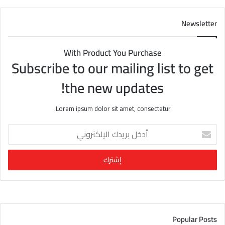
Newsletter
With Product You Purchase
Subscribe to our mailing list to get
the new updates!
Lorem ipsum dolor sit amet, consectetur.
أ
د
خ
ل
ب
ر
ي
د
ك
Popular Posts
ا