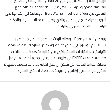
الهيكل الخاص المصمم ليتوافق مع أفضل الممارسات والمعايير
العالمية، ومجهزة بهيكل رئيسي من شركة Bentler ونظام دفع
الرباعي من BorgWarner Intelligent four- بالإضافة الى احتوائها على
أقوى محرك صنع في الصين والذي يتميز بالقوة الاستثنائية، والذكاء
الرائد، والسلامة القصوى، والراحة.
وبفضل التعاون مع JLR ونظام البحث والتطوير والتصنيع الخاص بـ
EXEED، تم الوصول إلى آفاق جديدة. وبصفتها سيارة فارهة مصممة
لتتوافق مع احتياجات المستهلكين من أقاليم متعددة ذات مناخات
مختلفة، صمدت EXEED في ظروف قاسية في جميع أنحاء العالم مثل
درجات الحرارة العالية التي يمكن ان تصل لغاية 55 درجة مئوية، ومجهزة
بمخرج هواء خلفي إضافي، ومروحة stepless لتسخين المحرك.