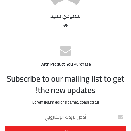
سعودي سبيد
مو
قع
الوي
ب
With Product You Purchase
Subscribe to our mailing list to get
the new updates!
Lorem ipsum dolor sit amet, consectetur.
أ
د
خ