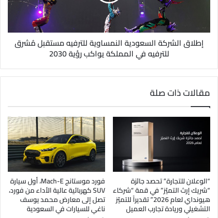
إطلاق الشركة السعودية النمساوية للترفيه مستقبل مُشرق
للترفيه في المملكة يواكب رؤية 2030
مقالات ذات صلة
“الوعلان للتجارة” تحصد جائزة
فورد موستانج Mach-E، أول سيارة
“شريك إرث التميّز” في قمة “شركاء
SUV كهربائية عالية الأداء من فورد،
هيونداي لعام 2026” تقديراً للتميّز
تصل إلى معارض محمد يوسف
التشغيلي وريادة تجارب العميل
ناغي للسيارات في السعودية