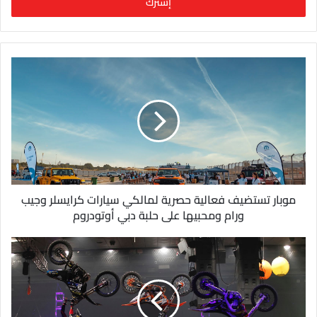
ل
ب
ر
ي
د
ك
ا
ل
إ
ل
ك
ت
ر
و
موبار تستضيف فعالية حصرية لمالكي سيارات كرايسلر وجيب
ن
ورام ومحبيها على حلبة دبي أوتودروم
ي