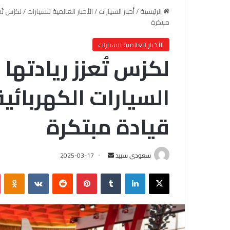
الرئيسية
/
أخبار السيارات
/
الأخبار العالمية للسيارات
/
لكزس تُع
مبتكرة
الأخبار العالمية للسيارات
لكزس تُعزز ريادتها
السيارات الكهربائي
قيادة مبتكرة
سعودي سبيد
أ
2025-03-17
ر
X
لينكدإن
‏Tumblr
بينتيريست
‏Reddit
‏VKontakte
Odnoklassniki
س
ل
ب
ر
ي