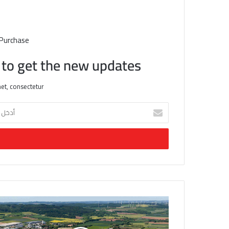
 Purchase
t to get the new updates!
et, consectetur.
أ
د
خ
ل
ب
ر
ي
د
ك
ا
ل
إ