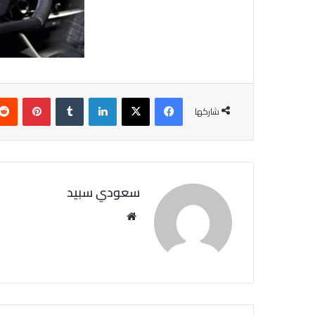
فيسبوك
X
لينكدإن
‏Tumblr
بينتيريست
شاركها
سعودي سبيد
مو
قع
الوي
ب