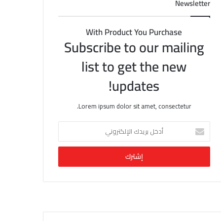
Newsletter
With Product You Purchase
Subscribe to our mailing
list to get the new
updates!
Lorem ipsum dolor sit amet, consectetur.
أ
د
خ
ل
ب
ر
ي
د
ك
ا