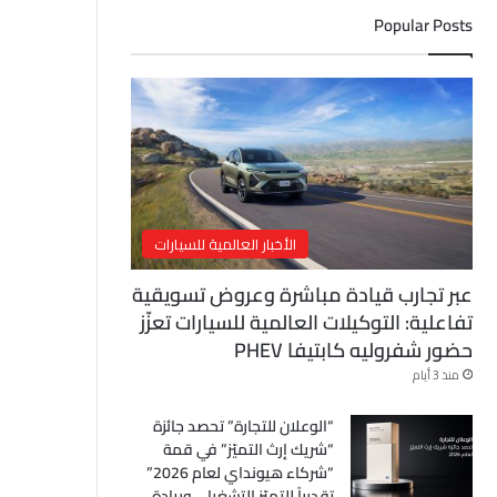
ل
Popular Posts
إ
ل
ك
ت
ر
و
ن
ي
الأخبار العالمية للسيارات
عبر تجارب قيادة مباشرة وعروض تسويقية
تفاعلية: التوكيلات العالمية للسيارات تعزّز
حضور شفروليه كابتيفا PHEV
منذ 3 أيام
“الوعلان للتجارة” تحصد جائزة
“شريك إرث التميّز” في قمة
“شركاء هيونداي لعام 2026”
تقديراً للتميّز التشغيلي وريادة