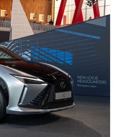
د
ا
إ
ل
ك
ت
ر
و
ن
ي
ا