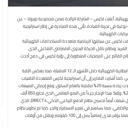
لكهربائية، أعلنت لكزس – الشركة الرائدة ضمن مجموعة تويوتا – عن
وعية في تجربة القيادة. تأتي هذه المبادرة في إطار استراتيجية
كبات الكهربائية.
لكزس عن سيارتها الرياضية متعددة الاستخدامات الكهربائية
لسلكي الفريد ونظام ناقل الحركة اليدوي الافتراضي التفاعلي الذي
نظام القائم على البرمجيات المتطورة إلى رؤية لكزس في دمج أحدث
وبينت لكزس عن نيتها لإطلاق ثلاث طرازات جديدة تعمل بالبطارية الكهربائية خلال الأشهر الـ 12 المقبلة، مما يعكس الثقة
 كما أشارت التقارير إلى أن استراتيجية لكزس المتعددة التقنيات
قد ساهمت في تحقيق مبيعات قياسية في أوروبا؛ إذ شهدت زيادة بنسبة 20% مقارنة بالعام السابق، وبلغ إجمالي المبيعات
88 ألف وحدة، محققة بذلك حصة سوقية تاريخية بلغت 2.5%. ويُعدّ هذا الإنجاز جزءاً من النمو العالمي الذي تجاوز 850 ألف
سيارة. ولم تقتصر الابتكارات على أنظمة القيادة فحسب، بل شملت أيضاً تحسين نظام الدفع الرباعي الذكي DIRECT4، الذي
 والخلفي، مما يساهم في تعزيز الاستقرار والجر. كما تم تطوير نظام
البطارية في RZ لتصل سعته إلى 77 كيلووات في الساعة، مما يوفر مدى إضافياً يصل إلى 100 كيلومتر ويقلل من أوقات