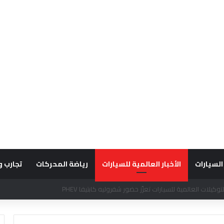
السيارات
الأخبار العالمية للسيارات
رياضة المحركات
تجارب و
قديراً للتميّز التشغيلي وريادة تجارب العميل