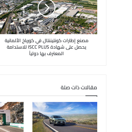
ل
ك
ت
ر
و
ن
مصنع إطارات كونتيننتال في كورباخ الألمانية
ي
يحصل على شهادة ISCC PLUS للاستدامة
المعترف بها دولياً
مقالات ذات صلة