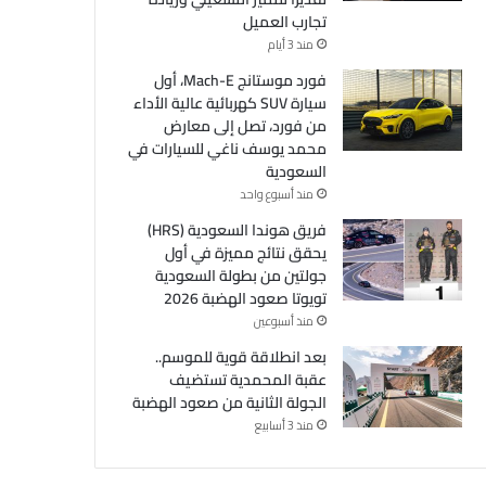
تجارب العميل
منذ 3 أيام
فورد موستانج Mach-E، أول
سيارة SUV كهربائية عالية الأداء
من فورد، تصل إلى معارض
محمد يوسف ناغي للسيارات في
السعودية
منذ أسبوع واحد
فريق هوندا السعودية (HRS)
يحقق نتائج مميزة في أول
جولتين من بطولة السعودية
تويوتا صعود الهضبة 2026
منذ أسبوعين
بعد انطلاقة قوية للموسم..
عقبة المحمدية تستضيف
الجولة الثانية من صعود الهضبة
منذ 3 أسابيع