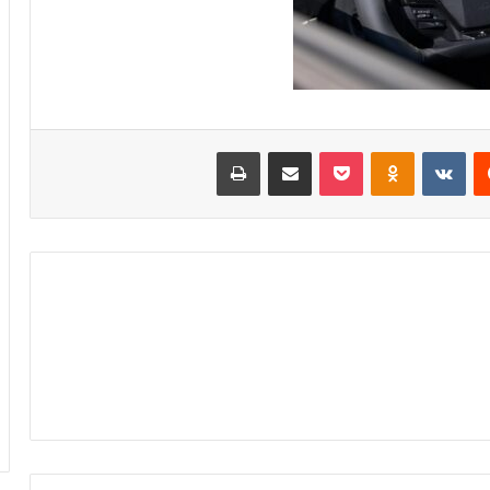
‏Reddit
‏VKontakte
Odnoklassniki
بوكيت
مشاركة عبر البريد
طباعة