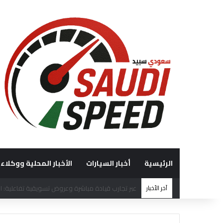
الرئيسية
أخبار السيارات
الأخبار المحلية ووكلاء 
آخر الأخبار
“الوعلان للتجارة” تحصد جائزة “شريك إرث التميّز” في قمة “شركاء هيونداي لعام 2026” ت