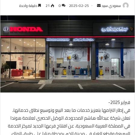
سعودي سبيد
أ
2025-02-25
0
21
دقيقة واحدة
ر
س
ل
ب
ر
ي
د
ا
إ
ل
ك
ت
ر
فبراير 2025-
و
في إطار التزامها بتعزيز خدمات ما بعد البيع وتوسيع نطاق خدماتها،
ن
تعلن شركة عبدالله هاشم المحدودة، الوكيل الحصري لعلامة هوندا
ي
في المملكة العربية السعودية، عن افتتاح فرعها الجديد لمركز الخدمة
ا
السريعة وقطع الغيار في مدينة الخبر، بمحطة مزايا على طريق الملك