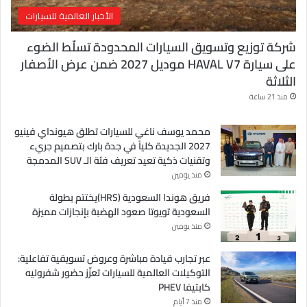
الأخبار العالمية للسيارات
شركة توزيع وتسويق السيارات المحدودة تسلّط الضوء
على سيارة HAVAL V7 موديل 2027 ضمن عرض الأصفار
الثلاثة
منذ 21 ساعة
محمد يوسف ناغي للسيارات تطلق هيونداي فينيو
2027 الجديدة كلياً في جدة بارك بتصميم جريء
وتقنيات ذكية تعيد تعريف فئة الـ SUV المدمجة
منذ يومين
فريق هوندا السعودية (HRS)يختتم بطولة
السعودية تويوتا صعود الهضبة بإنجازات مميزة
منذ يومين
عبر تجارب قيادة مباشرة وعروض تسويقية تفاعلية:
التوكيلات العالمية للسيارات تعزّز حضور شفروليه
كابتيفا PHEV
منذ 7 أيام