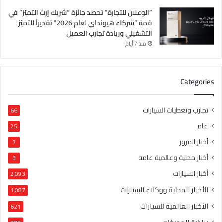
“الوعلان للتجارة” تحصد جائزة “شريك إرث التميّز” في
قمة “شركاء هيونداي لعام 2026” تقديراً للتميّز
التشغيلي وريادة تجارب العميل
منذ 7 أيام
Categories
تجارب وتغطيات السيارات
66
عام
25
أخبار المرور
7
أخبار محلية وعالمية عامة
3
أخبار السيارات
2٬093
الأخبار المحلية ووكلاء السيارات
1٬087
الأخبار العالمية للسيارات
621