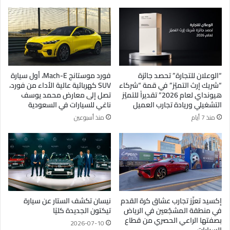
“الوعلان للتجارة” تحصد جائزة
فورد موستانج Mach-E، أول سيارة
“شريك إرث التميّز” في قمة “شركاء
SUV كهربائية عالية الأداء من فورد،
هيونداي لعام 2026” تقديراً للتميّز
تصل إلى معارض محمد يوسف
التشغيلي وريادة تجارب العميل
ناغي للسيارات في السعودية
منذ 7 أيام
منذ أسبوعين
إكسيد تعزّز تجارب عشاق كرة القدم
نيسان تكشف الستار عن سيارة
في منطقة المشجّعين في الرياض
تيكتون الجديدة كليًا
بصفتها الراعي الحصري من قطاع
2026-07-10
السيارات