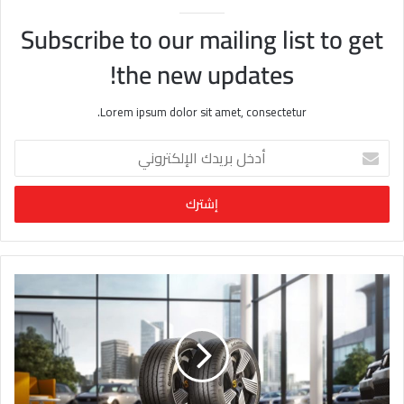
Subscribe to our mailing list to get
the new updates!
Lorem ipsum dolor sit amet, consectetur.
أ
د
خ
ل
ب
ر
ي
د
ك
ا
ل
إ
ل
ك