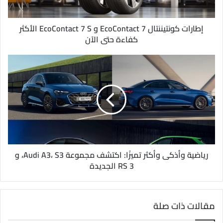
ت
ر
و
إطارات كونتيننتال EcoContact 7 و EcoContact 7 S الأكثر
ن
كفاءة حتى الآن
ي
رياضية وأذكى وأكثر تميزًا: اكتشف مجموعة Audi A3، S3، و
RS 3 الجديدة
مقالات ذات صلة