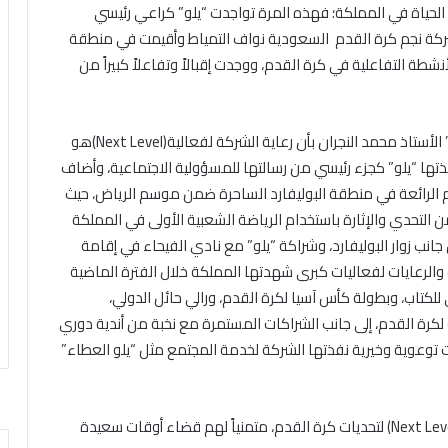
ا رؤية 2030 في مختلف جوانب الحياة في المملكة؛ فهذه المرة تواجدت “يلو” كراعي رئيسي
شركة نجم كرة القدم السعودية نواف التمياط وأقيمت في منطقة
شطة التفاعلية في كرة القدم، ووجدت إقبالاً وتفاعلاً كبيراً من
الأستاذ محمد النجران بأن رعاية الشركة لفعالية
(Next Level)
هو
فذتها “يلو” كجزء رئيسي من رسالتها للمسؤولية الاجتماعية، وأضاف
م الرائعة في منطقة البوليفارد الساحرة ضمن موسم الرياض، حيث
من التحدي والإثارة باستخدام الرياضة الشعبية الأولى في المملكة
ن جانب زوار البوليفارد، وشراكة “يلو” مع نادي الفيحاء في إقامة
 والرعايات لفعاليات كبرى شهدتها المملكة خلال الفترة الماضية
كتاب، وبطولة كأس آسيا لكرة القدم، ورالي حائل الدولي،
 لكرة القدم، إلى جانب الشراكات المستمرة مع نخبة من أندية دوري
 توعوية وخيرية نفذتها الشركة لخدمة المجتمع مثل “يلو العطاء”
لتحديات كرة القدم، متمنياً لهم قضاء أوقات سعيدة