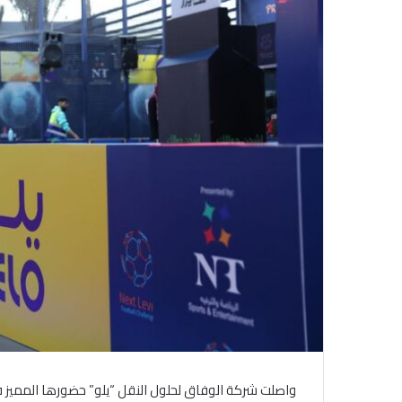
ل
ك
ت
ر
و
ن
ي
ا
واصلت شركة الوفاق لحلول النقل “يلو” حضورها المميز 