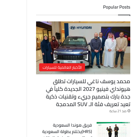
ل
Popular Posts
إ
ل
ك
ت
ر
و
ن
ي
الأخبار العالمية للسيارات
محمد يوسف ناغي للسيارات تطلق
هيونداي فينيو 2027 الجديدة كلياً في
جدة بارك بتصميم جريء وتقنيات ذكية
تعيد تعريف فئة الـ SUV المدمجة
منذ 21 ساعة
فريق هوندا السعودية
(HRS)يختتم بطولة السعودية