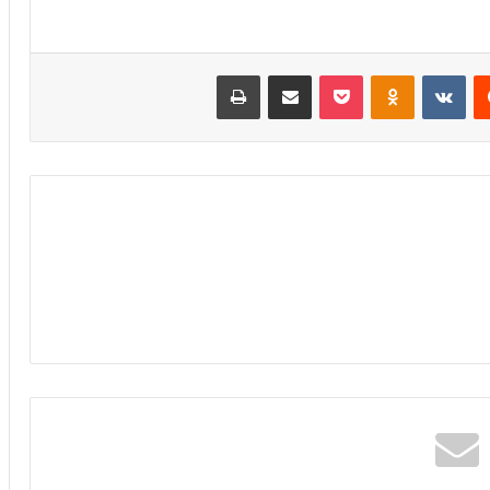
‏Reddit
‏VKontakte
Odnoklassniki
بوكيت
مشاركة عبر البريد
طباعة