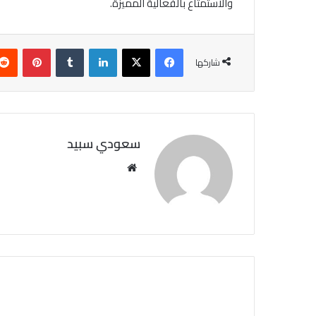
والاستمتاع بالفعالية المميزة.
فيسبوك
X
لينكدإن
‏Tumblr
بينتيريست
شاركها
سعودي سبيد
مو
قع
الوي
ب