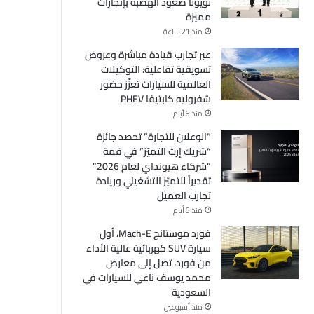
تويوتا صعود الهضبة بإنجازات
مميزة
منذ 21 ساعة
عبر تجارب قيادة مباشرة وعروض
تسويقية تفاعلية: التوكيلات
العالمية للسيارات تعزّز حضور
شفروليه كابتيفا PHEV
منذ 6 أيام
“الوعلان للتجارة” تحصد جائزة
“شريك إرث التميّز” في قمة
“شركاء هيونداي لعام 2026”
تقديراً للتميّز التشغيلي وريادة
تجارب العميل
منذ 6 أيام
فورد موستانج Mach-E، أول
سيارة SUV كهربائية عالية الأداء
من فورد، تصل إلى معارض
محمد يوسف ناغي للسيارات في
السعودية
منذ أسبوعين