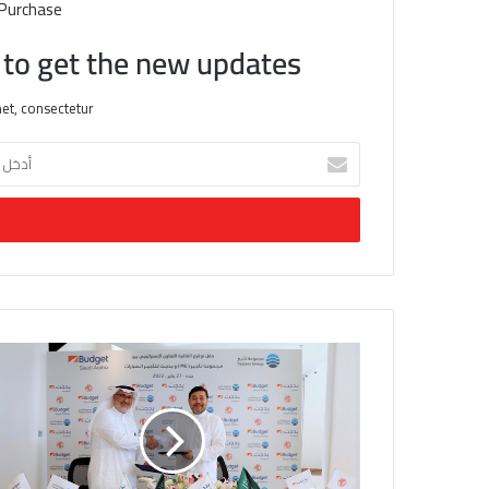
 Purchase
t to get the new updates!
et, consectetur.
أ
د
خ
ل
ب
ر
ي
د
ك
ا
ل
إ
ل
ك
ت