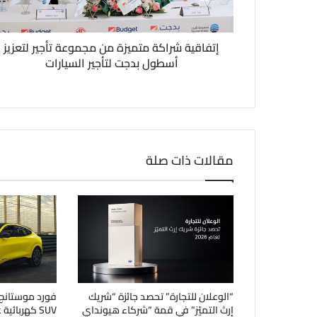
ر
و
ن
إتفاقية شراكة متميزة من مجموعة تأجير لتعزيز
ي
أسطول بدجت لتأجير السيارات
مقالات ذات صلة
“الوعلان للتجارة” تحصد جائزة “شريك
إرث التميّز” في قمة “شركاء هيونداي
SUV كهربائي