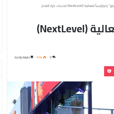
و” راعيرئيسياً لفعالية (NextLevel) لتحديات كرة القدم
“يلو” راعيرئيسياً لفعالية (NextLevel)
0
834
دقيقة واحدة
بوكيت