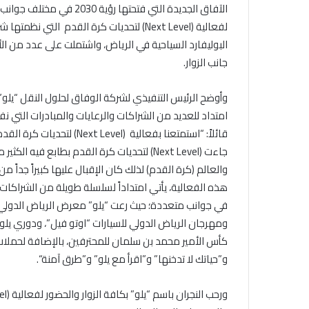
الآفاق الجديدة التي فتحته
لفعالية
(Next Level)
لتحديات كرة القدم التي نظمتها 
البوليفارد السياحية في الرياض، واشتملت على عدد من الأن
جانب الزوار
.
وأوضح الرئيس التنفيذي لشركة الوفاق لحلول النقل “يلو” 
امتداد للعديد من الشراكات والرعايات والمبادرات التي ن
قائلاً: “استمتعنا بفعالية
(Next Level)
لتحديات كرة القد
جاءت
(Next Level)
لتحديات كرة القدم بطابع فيه الكثير 
والعالم (كرة القدم) لذلك كان الإقبال عليها كبيراً جداً م
هذه الفعالية، يأتي امتداداً لسلسلة طويلة من الشراكات
في جوانب متعددة؛ حيث رعت “يلو” معرض الرياض الدولي لل
ومهرجان الرياض الدولي للسيارات “اوتو فيل”، ودوري يلو
كأس الأمير محمد بن سلمان للمحترفين، بالإضافة لحملات
و”حياتك لا تدخنها” و”اقرأ مع يلو” و”طرق آمنة
“.
ورحب النجران باسم “يلو” بكافة الزوار والحضور لفعالية
(Next Level)