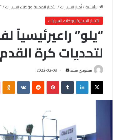
الرئيسية
/
أخبار السيارات
/
الأخبار المحلية ووكلاء السيارات
/
“يل
الأخبار المحلية ووكلاء السيارات
لتحديات كرة القدم
سعودي سبيد
أ
2022-02-08
ر
X
لينكدإن
‏Tumblr
بينتيريست
‏Reddit
‏VKontakte
Odnoklassniki
س
ل
ب
ر
ي
د
ا
إ