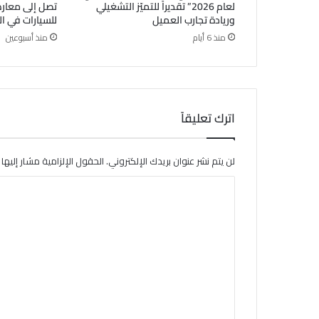
لعام 2026” تقديراً للتميّز التشغيلي
تصل إلى معا
وريادة تجارب العميل
للسيارات في ا
منذ 6 أيام
منذ أسبوعين
اترك تعليقاً
لن يتم نشر عنوان بريدك الإلكتروني.
الحقول الإلزامية مشار إليها ب
ا
ل
ت
ع
ل
ي
ق