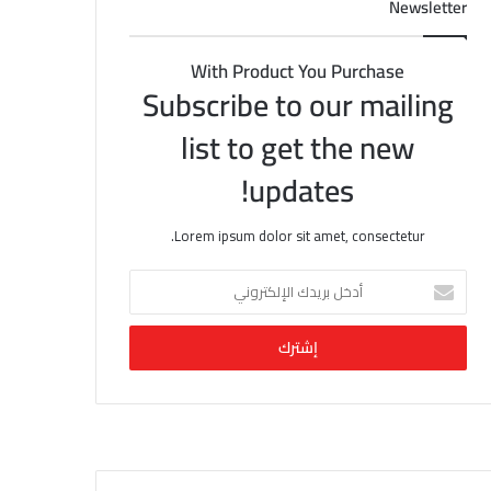
Newsletter
With Product You Purchase
Subscribe to our mailing
list to get the new
updates!
Lorem ipsum dolor sit amet, consectetur.
أ
د
خ
ل
ب
ر
ي
د
ك
ا