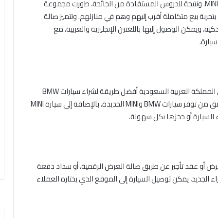
MINI
. ونتيجة للدروس المستفادة من الجائحة،
طورت
مجموعة
بتجربة بيع متكاملة أقرب إليهم وهم في منازلهم. وتتميز صالة
ة، ويمكن الوصول إليها باللغتين الإنجليزية والعربية، مع
يارة.
المملكة العربية السعودية أفضل طريقة لشراء سيارات
BMW
ق من توفر سيارات
BMW
و
MINI
الجديدة، بالإضافة إلى
سيارة
MINI
ء
السيارة أو حجزها
بكل سهولة.
رض أو عقد تأجير
عن طريق صالة العرض الرقمية، أو سداد دفعة
اء الجديد، يمكن توصيل السيارة إلى الموقع الذي يختاره العملاء