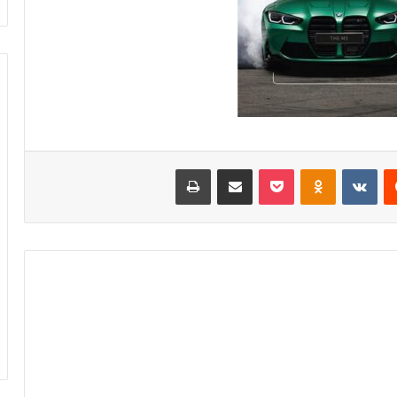
‏Reddit
‏VKontakte
Odnoklassniki
بوكيت
مشاركة عبر البريد
طباعة