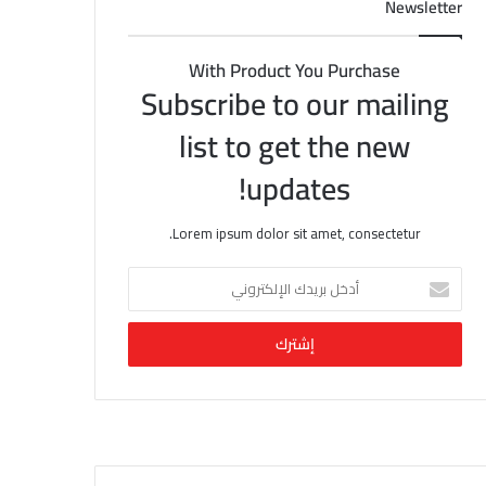
Newsletter
With Product You Purchase
Subscribe to our mailing
list to get the new
updates!
Lorem ipsum dolor sit amet, consectetur.
أ
د
خ
ل
ب
ر
ي
د
ك
ا