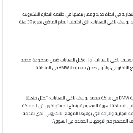
تجارية في اتجاه جديد ومميز يبقيها في طليعة التجارة الالكترونية
الرقمية. ويعد هذا العمل إنجازاً جديداً تفخر به شركة محمد يوسف ناغي للسيارات، التي احتفلت العام الماضي بمرور 30 سنة
وسف ناغي للسيارات
، أول
وكيل للسيارات ضمن مجموعة محمد
الالكتروني،
و
الأول ضمن مجموعة
BMW
في المنطقة.
ة
BMW
في شركة محمد يوسف ناغي للسيارات: “تمثل منصتنا
ت في المملكة العربية السعودية. يتمتع المستهلكون في المملكة
التجارية والراحة التي يوفرها الموقع الالكتروني الذي نقدمه
 المجتمع مع التوجهات الجديدة في السوق”.