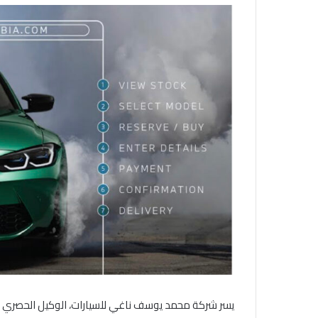
ب
ر
ي
د
ا
إ
ل
ك
ت
ر
و
ن
ي
ا
يسر شركة
محمد يوسف ناغي للسيارات
،
الوكيل الحصري