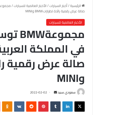
الرئيسية
/
أخبار السيارات
/
الأخبار العالمية للسيارات
/
صالة عرض رقمية رائدة لطرازاتBMW وMINI
الأخبار العالمية للسيارات
مجموعة
في المملكة العربي
وMINI
سعودي سبيد
أ
2022-02-02
ر
X
لينكدإن
‏Tumblr
بينتيريست
‏Reddit
‏VKontakte
Odnoklassniki
س
ل