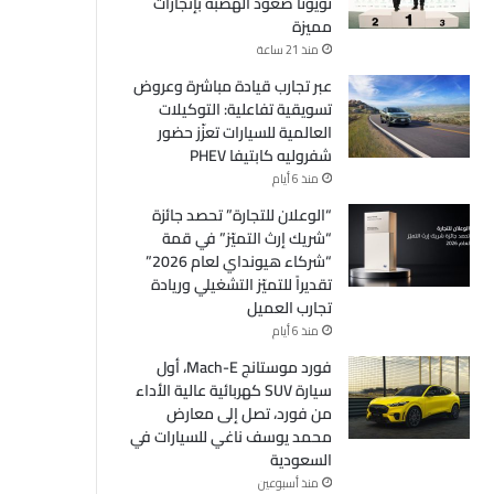
تويوتا صعود الهضبة بإنجازات
مميزة
منذ 21 ساعة
عبر تجارب قيادة مباشرة وعروض
تسويقية تفاعلية: التوكيلات
العالمية للسيارات تعزّز حضور
شفروليه كابتيفا PHEV
منذ 6 أيام
“الوعلان للتجارة” تحصد جائزة
“شريك إرث التميّز” في قمة
“شركاء هيونداي لعام 2026”
تقديراً للتميّز التشغيلي وريادة
تجارب العميل
منذ 6 أيام
فورد موستانج Mach-E، أول
سيارة SUV كهربائية عالية الأداء
من فورد، تصل إلى معارض
محمد يوسف ناغي للسيارات في
السعودية
منذ أسبوعين