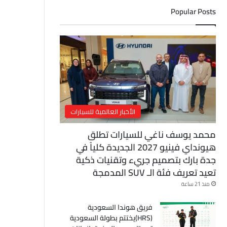
ل
Popular Posts
إ
ل
ك
ت
ر
و
ن
ي
الأخبار العالمية للسيارات
محمد يوسف ناغي للسيارات تطلق
هيونداي فينيو 2027 الجديدة كلياً في
جدة بارك بتصميم جريء وتقنيات ذكية
تعيد تعريف فئة الـ SUV المدمجة
منذ 21 ساعة
فريق هوندا السعودية
(HRS)يختتم بطولة السعودية