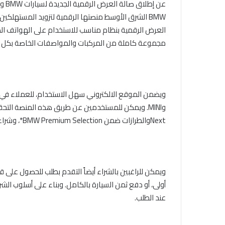
عن إطلاق صالة العرض الرقمية الجديدة لسيارات
BMW
و
BMW
الشرق الأوسط
منصتها الرقمية ل
تزويد المستهلكين 
العرض الرقمية بنظام مناسب للاستخدام على الهواتف الذكي
مجموعة كاملة من المركبات والمواصفات الخاصة بكل س
ويضمن الموقع الالكتروني
سهل الاستخدام، للعملاء في 
و
MINI
. ويمكن للمستخدمين عن طريق هذه المنصة التحق
Next
و
الطرازات ضمن
BMW Premium Selection
*، وشرا
ويمكن للراغبين بالشراء أيضاً التقدم بطلب للحصول على ق
أولى، أو دفع ثمن السيارة بالكامل. وبناء على أسلوب الشر
عند الطلب.