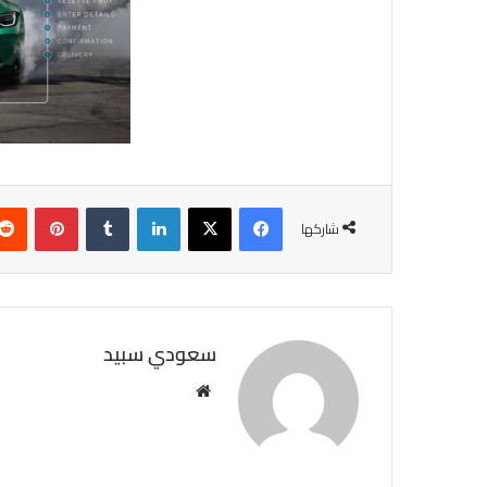
فيسبوك
X
لينكدإن
‏Tumblr
بينتيريست
شاركها
سعودي سبيد
مو
قع
الوي
ب