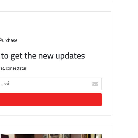
 Purchase
t to get the new updates!
et, consectetur.
أ
د
خ
ل
ب
ر
ي
د
ك