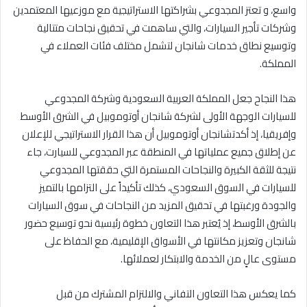
واسع، و تعتز المجدوعي بشراكتها الاستراتيجية مع موزعيها المعتمدين
وشركات تأجير السيارات، والتي ساهمت في تحقيق نجاحات متتالية
وتوسيع نطاق خدمات شانجان لتشمل مختلف فئات العملاء في
المملكة.
هذا النجاح جعل المملكة العربية السعودية وشركة المجدوعي
للسيارات الوجهة الأولى لشركة شانجان أوتوموبيل في الشرق الأوسط
وإفريقيا، إذ أكدتشانجان أوتوموبيل أن هذا القرار الاستراتيجي للإعلان
عن إطلاق جميع عملياتها في المنطقة عبر المجدوعي للسيارت، جاء
نتيجة للثقة الكبيرة والنجاحات المستمرة التي حققتها المجدوعي
للسيارات في السوق السعودي، كذلك تأكيداً على التزامها بالتميز
والجودة ورغبتها في تحقيق المزيد من النجاحات في سوق السيارات
بالشرق الأوسط، إذ يُعتبر هذا التعاون خطوة رئيسية نحو توسيع حضور
شانجان وتعزيز مكانتها في الأسواق الإقليمية، مع الحفاظ على
مستوى عالٍ من الخدمة والابتكار لعملائها.
كما يعكس هذا التعاون التفاني والالتزام المشترك من قبل