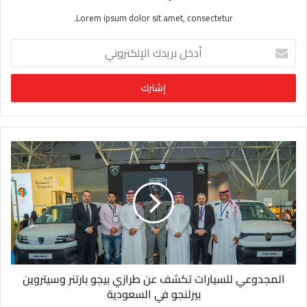
Lorem ipsum dolor sit amet, consectetur.
أ
د
خ
ل
ب
ر
ي
د
ك
ا
ل
إ
ل
ك
ت
ر
و
المجدوعي للسيارات تكشف عن طرازي بيجو بارتنر وسيتروين
ن
بيرلنجو في السعودية
ي