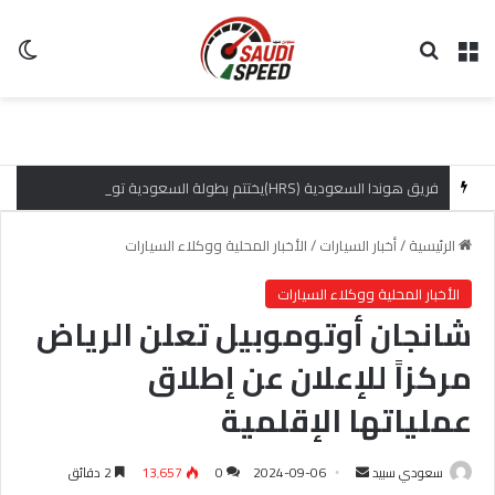
القائمة
بحث عن
ال
فريق هوندا السعودية (HRS)يختتم بطولة السعودية تويوتا صعود الهضبة بإنجازات مميزة
الرئيسية
/
أخبار السيارات
/
الأخبار المحلية ووكلاء السيارات
الأخبار المحلية ووكلاء السيارات
شانجان أوتوموبيل تعلن الرياض
مركزاً للإعلان عن إطلاق
عملياتها الإقلمية
سعودي سبيد
أ
2024-09-06
0
13٬657
2 دقائق