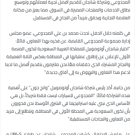
المجدوعي وشركة شانجان لتقديم أفضل تجربة لعملائهم وتوسيع
نطاق الخدمات والمنتجات المميزة في السوق، مما يعزز من مكانة
العلامة التجارية ويحقق مزيداً من النجاح في المستقبل.
في كلمته خلال الحفل، تحدث محمد بن علي المجدوعي، عضو مجلس
إدارة مجموعة المجدوعي القابضة، عن فخره بهذا التعاون، قائلاً:
“اختيار شانجان أوتوموبيل للمملكة العربية السعودية لتكون المنصة
الأولى للإعلان عن إطلاق عملياتها في المنطقة يعكس الثقة العميقة
والنجاح المشترك الذي حققناه معًا،نحن ملتزمون بتقديم أفضل ما لدينا
لدعم هذا التعاون والنهوض به إلى آفاق جديدة.”
من جانبه، أكد رئيس شركة شانجان أوتوموبيل “وانج جون” على أهمية
هذه الشراكة قائلاً: “المجدوعي للسيارات ليست فقط شريكاً، بل هي
الأساس الذي نبني عليه استراتيجيتنا في الشرق الأوسط، نحن فخورون
بأن تكون السعودية هي المحطة الأولى في المنطقة، ونتطلع إلى مزيد
من التعاون والنجاحات المستقبلية.”
على هامش الاحتفال، كشفت المجدوعي شانجان عن طرازي UNI-S و