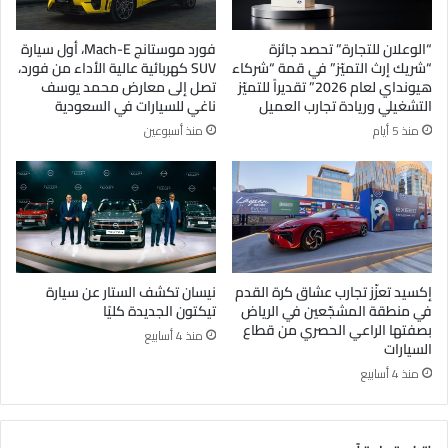
“الوعلان للتجارة” تحصد جائزة
فورد موستانج Mach-E، أول سيارة
“شريك إرث التميّز” في قمة “شركاء
SUV كهربائية عالية الأداء من فورد،
هيونداي لعام 2026” تقديراً للتميّز
تصل إلى معارض محمد يوسف
التشغيلي وريادة تجارب العميل
ناغي للسيارات في السعودية
منذ 5 أيام
منذ أسبوعين
إكسيد تعزّز تجارب عشاق كرة القدم
نيسان تكشف الستار عن سيارة
في منطقة المشجّعين في الرياض
تيكتون الجديدة كليًا
بصفتها الراعي الحصري من قطاع
منذ 4 أسابيع
السيارات
منذ 4 أسابيع