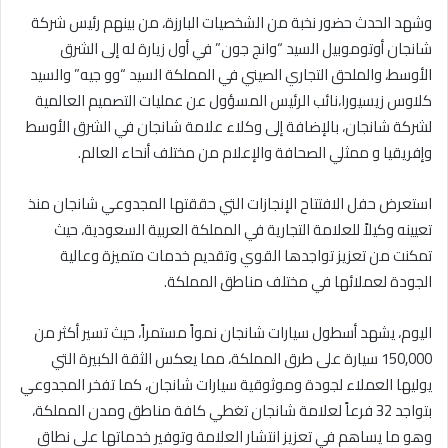
وشهد الحدث حضور نخبة من الشخصيات البارزة، من بينهم رئيس شركة
شانجان أوتوموبيل السيد “وانج جون” في أول زيارة له إلى الشرق
الأوسط، والملحق التجاري الصيني في المملكة السيد “وو جيه” والسيد
كلاوس زيسيورا،نائب الرئيس المسؤول عن عمليات التصميم العالمية
لشركة شانجان، بالإضافة إلى وكلاء علامة شانجان في الشرق الأوسط
وإفريقيا و ممثلي الصحافة والإعلام من مختلف أنحاء العالم.
استعرض حفل الافتتاح الإنجازات التي حققتها المجدوعي شانجان منذ
تعيينه وكيلاً للعلامة التجارية في المملكة العربية السعودية، حيث
تمكنت من تعزيز تواجدها القوي وتقديم خدمات متميزة وعالية
الجودة لعملائها في مختلف مناطق المملكة.
اليوم، يشهد أسطول سيارات شانجان نمواً مستمراً، حيث تسير أكثر من
150,000 سيارة على طرق المملكة، مما يعكس الثقة الكبيرة التي
يوليها العملاء لجودة وموثوقية سيارات شانجان، كما تفخر المجدوعي
بتواجد 32 فرعاً لعلامة شانجان تغطي كافة مناطق ومدن المملكة،
وهو ما يساهم في تعزيز انتشار العلامة وتوفير خدماتها على نطاق