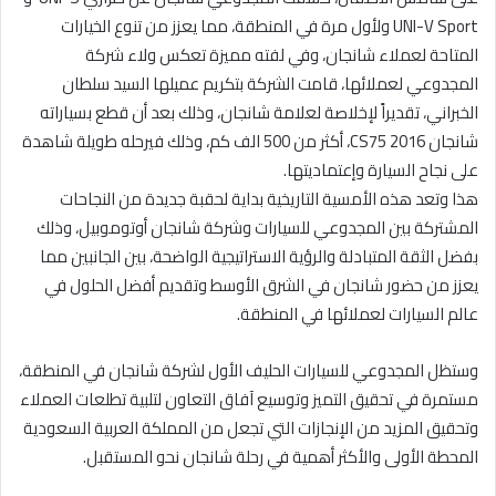
UNI-V Sport ولأول مرة في المنطقة، مما يعزز من تنوع الخيارات
المتاحة لعملاء شانجان، وفي لفته مميزة تعكس ولاء شركة
المجدوعي لعملائها، قامت الشركة بتكريم عميلها السيد سلطان
الخبراني، تقديراً لإخلاصة لعلامة شانجان، وذلك بعد أن قطع بسياراته
شانجان CS75 2016، أكثر من 500 الف كم، وذلك فيرحله طويلة شاهدة
على نجاح السيارة وإعتماديتها.
هذا وتعد هذه الأمسية التاريخية بداية لحقبة جديدة من النجاحات
المشتركة بين المجدوعي للسيارات وشركة شانجان أوتوموبيل، وذلك
بفضل الثقة المتبادلة والرؤية الاستراتيجية الواضحة، بين الجانبين مما
يعزز من حضور شانجان في الشرق الأوسط وتقديم أفضل الحلول في
عالم السيارات لعملائها في المنطقة.
وستظل المجدوعي للسيارات الحليف الأول لشركة شانجان في المنطقة،
مستمرة في تحقيق التميز وتوسيع آفاق التعاون لتلبية تطلعات العملاء
وتحقيق المزيد من الإنجازات التي تجعل من المملكة العربية السعودية
المحطة الأولى والأكثر أهمية في رحلة شانجان نحو المستقبل.