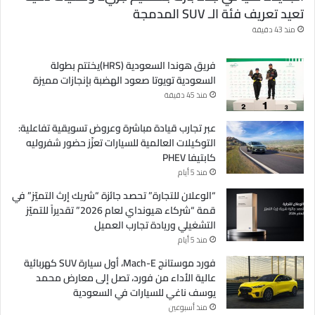
تعيد تعريف فئة الـ SUV المدمجة
منذ 43 دقيقة
فريق هوندا السعودية (HRS)يختتم بطولة
السعودية تويوتا صعود الهضبة بإنجازات مميزة
منذ 45 دقيقة
عبر تجارب قيادة مباشرة وعروض تسويقية تفاعلية:
التوكيلات العالمية للسيارات تعزّز حضور شفروليه
كابتيفا PHEV
منذ 5 أيام
“الوعلان للتجارة” تحصد جائزة “شريك إرث التميّز” في
قمة “شركاء هيونداي لعام 2026” تقديراً للتميّز
التشغيلي وريادة تجارب العميل
منذ 5 أيام
فورد موستانج Mach-E، أول سيارة SUV كهربائية
عالية الأداء من فورد، تصل إلى معارض محمد
يوسف ناغي للسيارات في السعودية
منذ أسبوعين