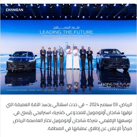
ر
س
ل
ب
ر
ي
د
ا
إ
ل
ك
ت
ر
و
الرياض، 03 سبتمبر 2024 – في حدث استثنائي يجسد الثقة العميقة التي
ن
ي
توليها شانجان أوتوموبيل للمجدوعي كشريك استراتيجي رئيسي في
ا
توسعها الإقليمي، شركة شانجان أوتوموبيل تختار العاصمة الرياض
مركزاً للإعلان عن إطلاق عملياتها في المنطقة.