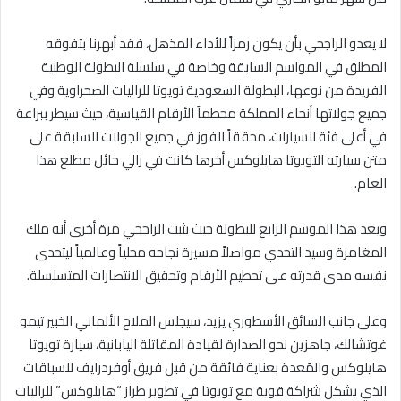
لا يعدو الراجحي بأن يكون رمزاً للأداء المذهل، فقد أبهرنا بتفوقه
المطلق في المواسم السابقة وخاصة في سلسلة البطولة الوطنية
الفريدة من نوعها، البطولة السعودية تويوتا للراليات الصحراوية وفي
جميع جولاتها أنحاء المملكة محطماً الأرقام القياسية، حيث سيطر ببراعة
في أعلى فئة للسيارات، محققاً الفوز في جميع الجولات السابقة على
متن سيارته التويوتا هايلوكس أخرها كانت في رالي حائل مطلع هذا
العام.
ويعد هذا الموسم الرابع للبطولة حيث يثبت الراجحي مرة أخرى أنه ملك
المغامرة وسيد التحدي مواصلاً مسيرة نجاحه محلياً وعالمياً ليتحدى
نفسه مدى قدرته على تحطيم الأرقام وتحقيق الانتصارات المتسلسلة.
وعلى جانب السائق الأسطوري يزيد، سيجلس الملاح الألماني الخبير تيمو
غوتشالك، جاهزين نحو الصدارة لقيادة المقاتلة اليابانية، سيارة تويوتا
هايلوكس والمُعدة بعناية فائقة من قبل فريق أوفردرايف للسباقات
الذي يشكل شراكة قوية مع تويوتا في تطوير طراز “هايلوكس” للراليات