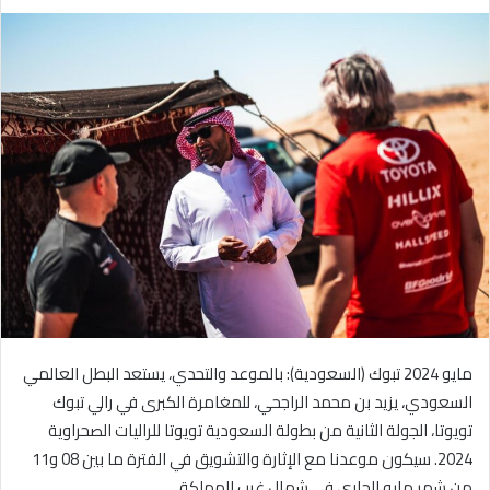
ر
س
ل
ب
ر
ي
د
ا
إ
ل
ك
ت
ر
و
مايو 2024 تبوك (السعودية): بالموعد والتحدي، يستعد البطل العالمي
ن
ي
السعودي، يزيد بن محمد الراجحي، للمغامرة الكبرى في رالي تبوك
ا
تويوتا، الجولة الثانية من بطولة السعودية تويوتا للراليات الصحراوية
2024. سيكون موعدنا مع الإثارة والتشويق في الفترة ما بين 08 و11
من شهر مايو الجاري في شمال غرب المملكة.