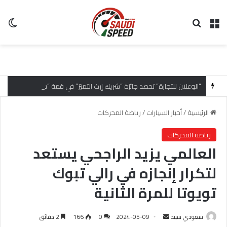
القائمة
بحث عن
ال
“الوعلان للتجارة” تحصد جائزة “شريك إرث التميّز” في قمة “شركاء هيونداي لعام 2026” تقديراً للتميّز التشغيلي وريادة تجارب العميل
الرئيسية
/
أخبار السيارات
/
رياضة المحركات
رياضة المحركات
العالمي يزيد الراجحي يستعد
لتكرار إنجازه في رالي تبوك
تويوتا للمرة الثانية
سعودي سبيد
أ
2024-05-09
0
166
2 دقائق