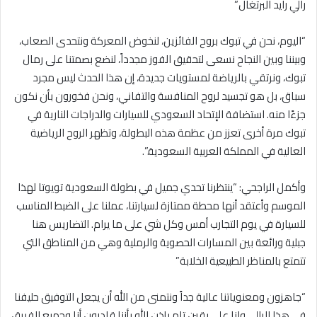
رالي رايد البرتغال”
“اليوم، نحن في تبوك بروح الفائزين، لنخوض المعركة ونتحدى الصعاب،
وبيننا وبين النجاح نسعى لتحقيق الفوز مجدداً، لنضع بصمتنا على رمال
تبوك، ونرتقي بالرياضة لمستويات جديدة، إن هذا الحدث ليس مجرد
سباق، بل هو تجسيد لروح المنافسة والتفاني، ونحن فخورون بأن نكون
جزءًا منه. استضافة الإتحاد السعودي للسيارات والدراجات النارية في
تبوك مرة أخرى تعزز من عظمة هذه البطولة، وتظهر الروح الرياضية
العالية في المملكة العربية السعودية.”.
وأكمل الراجحي: “ينتظرنا تحدي جميل في بطولة السعودية تويوتا لهذا
الموسم وأعتقد أنها محطة ممتازة لسيارتنا، عملنا على الضبط المناسب
للسيارة في يوم التجارب أمس وكل شي على ما يرام. التضاريس هنا
جبلية ورائعة بين المسارات الحصوية والرملية وهي من المناطق التي
تتمتع بالمناظر الطبيعية الخلابة”
“جاهزون ومعنوياتنا عالية جداً ونتمنى من الله أن يجعل التوفيق حليفنا
في هذا الرالي وانا على يقين تام بإذن الله بأننا قادرون أنا وجميع الفريق