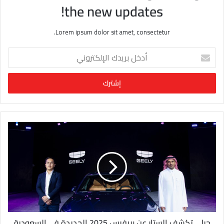
the new updates!
Lorem ipsum dolor sit amet, consectetur.
أ
د
خ
ل
ب
ر
ي
د
ك
ا
ل
إ
ل
ك
ت
ر
و
جيلي تكشف الستار عن بريفيس 2025 الجديدة في السعودية