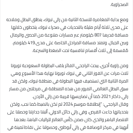
الصحراوية.
ومع بداية المغامرة للنسخة الثانية من رالي تبوك، ينطلق البطل وملاحه
على مدى ثلاثة أيام مليئة بالتحديات في صحراء تبوك، يتخطون خلالها
مسافة قدرها 807 كيلومتر عبر مسارات متنوعة من الحصى والرمال
وبين الجبال. وتمتد مسافة المراحل الخاصة على مدى.419 كيلومتر،
مُقسمة إلى ثلاث أقسام تنافسية تحت الضغط والسرعة.
ومن زاوية أخرى، يبحث الراجحي الفائز بلقب البطولة السعودية تويوتا
ثلاث مرات عن الفوز الثاني في تبوك تويوتا نهاية هذا الأسبوع وهي
المرة الثانية التي تستضيف فيها البطولة في منطقة تبوك، ولكن قد
سبق البطل العالمي المرور من هذه المنطقة في مرحلتين من مسار
رالي داكار 2021 كما أن تضاريسها قريبة من رالي الأردن.
وقال الراجحي: “إنطلاقة موسم 2024 لم تكن بالضبط كما نحب، ولكن
بتحدياتها جاءت الفرص، وفي رالي حائل الدولي، أثبتنا جدارتنا وحصلنا على
الانتصار الباهر والذي كان ضمن كأس العالم للراليات الباها، بعدها
أنهينا في مركز الوصافة في رالي أبوظبي وحصولنا على نقاط ثمينة في