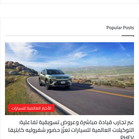
ر
ي
د
ك
Popular Posts
ا
ل
إ
ل
ك
ت
ر
و
ن
ي
الأخبار العالمية للسيارات
عبر تجارب قيادة مباشرة وعروض تسويقية تفاعلية:
التوكيلات العالمية للسيارات تعزّز حضور شفروليه كابتيفا
PHEV