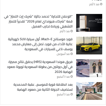
منذ 5 أيام
“الوعلان للتجارة” تحصد جائزة “شريك إرث التميّز” في
قمة “شركاء هيونداي لعام 2026” تقديراً للتميّز
التشغيلي وريادة تجارب العميل
منذ 5 أيام
فورد موستانج Mach-E، أول سيارة SUV كهربائية
عالية الأداء من فورد، تصل إلى معارض محمد
يوسف ناغي للسيارات في السعودية
منذ أسبوعين
فريق هوندا السعودية (HRS) يحقق نتائج مميزة
في أول جولتين من بطولة السعودية تويوتا صعود
الهضبة 2026
منذ 3 أسابيع
بعد انطلاقة قوية للموسم.. عقبة المحمدية
تستضيف الجولة الثانية من صعود الهضبة
منذ 3 أسابيع