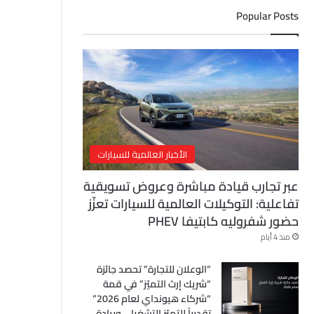
ل
Popular Posts
إ
ل
ك
ت
ر
و
ن
ي
الأخبار العالمية للسيارات
عبر تجارب قيادة مباشرة وعروض تسويقية
تفاعلية: التوكيلات العالمية للسيارات تعزّز
حضور شفروليه كابتيفا PHEV
منذ 4 أيام
“الوعلان للتجارة” تحصد جائزة
“شريك إرث التميّز” في قمة
“شركاء هيونداي لعام 2026”
تقديراً للتميّز التشغيلي وريادة