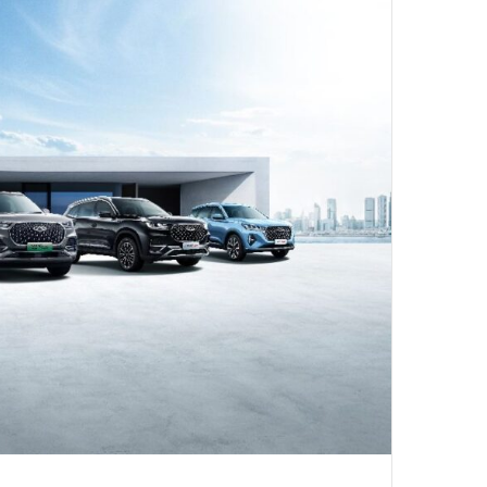
د
ا
إ
ل
ك
ت
ر
و
ن
ي
ا