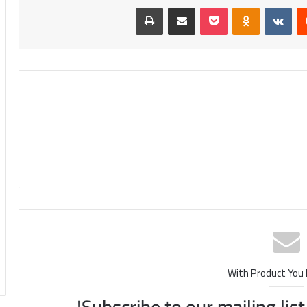
‏Reddit
‏VKontakte
Odnoklassniki
بوكيت
مشاركة عبر البريد
طباعة
With Product You
Subscribe to our mailing lis