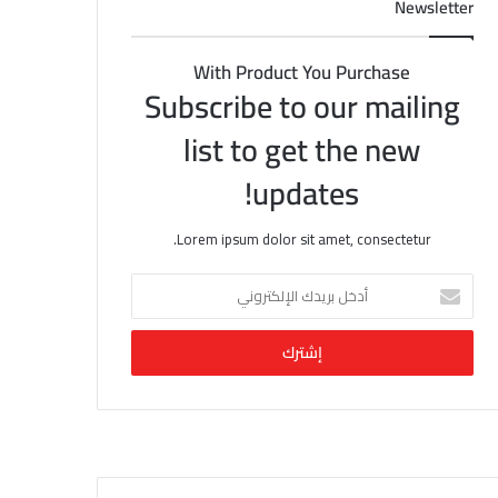
Newsletter
With Product You Purchase
Subscribe to our mailing
list to get the new
updates!
Lorem ipsum dolor sit amet, consectetur.
أ
د
خ
ل
ب
ر
ي
د
ك
ا