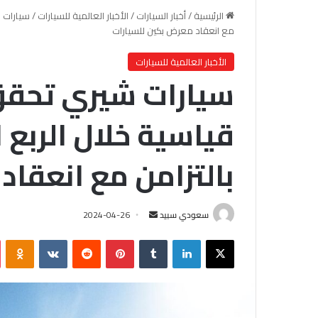
الرئيسية
/
أخبار السيارات
/
الأخبار العالمية للسيارات
/
مع انعقاد معرض بكين للسيارات
الأخبار العالمية للسيارات
سيارات شيري تحقق
بالتزامن مع انعقاد
سعودي سبيد
أ
2024-04-26
ر
X
لينكدإن
‏Tumblr
بينتيريست
‏Reddit
‏VKontakte
Odnoklassniki
س
ل
ب
ر
ي