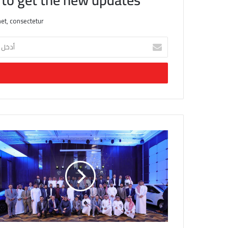
et, consectetur.
أ
د
خ
ل
ب
ر
ي
د
ك
ا
ل
إ
ل
ك
ت
ر
و
ن