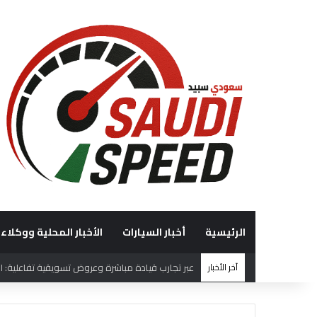
الرئيسية
أخبار السيارات
الأخبار المحلية ووكلاء 
آخر الأخبار
“الوعلان للتجارة” تحصد جائزة “شريك إرث التميّز” في قمة “شركاء هيونداي لعام 2026” ت