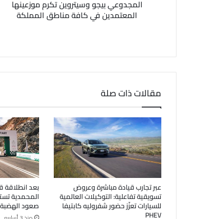
المجدوعي بيجو وسيتروين تكرم موزعينها
ي
المعتمدين في كافة مناطق المملكة
مقالات ذات صلة
عبر تجارب قيادة مباشرة وعروض
بعد انطلاقة ق
تسويقية تفاعلية: التوكيلات العالمية
المحمدية تستض
للسيارات تعزّز حضور شفروليه كابتيفا
صعود الهضبة
PHEV
منذ 3 أسابيع