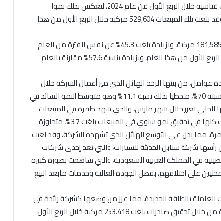
إبريل، 2024: حققت مجموعة شيري الصينية أرقام مبيعات قياسية خلال الربع الأول من عام 2024، لتعكس بذلك نموا
وتوسعا كبيرا على مستوى الأسواق المحلية والعالمية. وقد بلغت تلك المبيعات 529,604 مركبة خلال الربع الأول من هذا
وتشير الأرقام إلى أنه خلال شهر مارس فقط، باعت شيري 181,585 مركبة، وبزيادة بلغت 45.3% عن نفس الفترة من العام
السابق، كما سجلت مبيعات عددها 350.314 مركبة خلال الربع الأول من هذا العام، وبزيادة بنسبة 57.6% مقارنة بالعام
 عوامل، من بينها الزخم الهائل الذي ميز أعمال الشركة خلال
الشهرين الأولين من هذا العام، إذ بلغ نمو المبيعات ما نسبته 70%، متخطيا بذلك نسبة 11.1% وهو متوسط النمو السائد في
ها الحالي تعزز خلال شهر مارس، والذي شهد طفرة في المبيعات
بفضل سياسات الحوافز المقدمة للعملاء، والتي ساهمت كلها في تحقيق نمو سنوي في المبيعات بلغت 3.7%، متجاوزة
لك متوسط النمو السائد في قطاع السيارات بمقدار 12 مرة، مما يدل على التوسع الهائل الذي تشهده الشركة. وقد لعبت
ى رأسها شركة سنابل الحديثة للسيارات، والتي تعد إحدى شركات
نية في المملكة العربية السعودية، والتي ساهمت بصورة كبيرة
حليين على اختلافهم، بفضل الجودة العالية وخدمات مابعد البيع
 العاملة بالطاقة الجديدة، مما عزز من وضعها كشركة رائدة في
هذا المجال، وجعلها تتميز أكثر وأكثر في الأسواق العالمية من خلال تحقيق صادرات بلغت 253.418 مركبة خلال الربع الأول