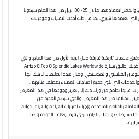
يذكر أن معرض بكين للسيارات ومنتدى الوكلاء العالميين، والمقرر انعقادهما مابين 25- 30 إبريل من هذا العام سيكونا
ر التي تعتمدها شيري، بما في ذلك أحدث التقنيات وموديلات
قيق علامات تاريخية فارقة خلال الربع الأول من هذا العام، والتي
تمثلت في إنتاج السيارة رقم مليون من سيارات Tiggo 2، وكذلك إطلاق سيارة Arrizo 8:Top 8 Splendid Lakes Worldwide
في أسواق رئيسية؛ كالسوقين الفيليبيني والمكسيكي. ومثل هذه العلامات لا شك أنها
الخدمات التي تلبي جميع احتياجات العملاء بمختلف فئاتهم ..
ت، فإنها تطمح من وراء ذلك إلى تعزيز وجودها في هذا المعرض
لميين انطلاقا من هذا المعرض، والذي سيضم العديد من
لعاملة بالطاقة المتجددة وإجراء اختبارات القيادة والقيام بجولات
نها تسليط الضوء على التزام شيري فيما يتعلق بالجودة ورضا
ارية..