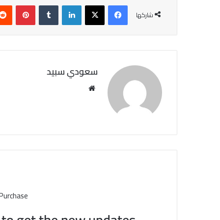
فيسبوك
X
لينكدإن
‏Tumblr
بينتيريست
شاركها
سعودي سبيد
مو
قع
الوي
ب
 Purchase
t to get the new updates!