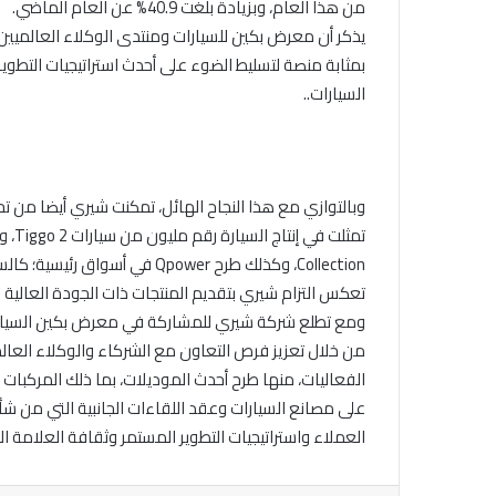
من هذا العام، وبزيادة بلغت 40.9% عن العام الماضي.
بمثابة منصة لتسليط الضوء على أحدث استراتيجيات التطوي
السيارات..
وبالتوازي مع هذا النجاح الهائل، تمكنت شيري أيضا من تح
Collection، وكذلك طرح Qpower 
تعكس التزام شيري بتقديم المنتجات ذات الجودة العالية و
ومع تطلع شركة شيري للمشاركة في معرض بكين السيارا
من خلال تعزيز فرص التعاون مع الشركاء والوكلاء العا
الفعاليات، منها طرح أحدث الموديلات، بما ذلك المركبات ا
على مصانع السيارات وعقد اللقاءات الجانبية التي من شأ
العملاء واستراتيجيات التطوير المستمر وثقافة العلامة التج