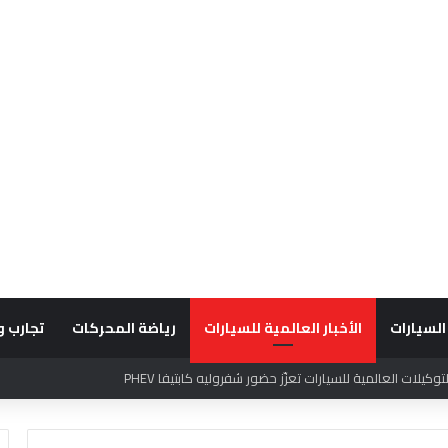
السيارات
الأخبار العالمية للسيارات
رياضة المحركات
تجارب و
قديراً للتميّز التشغيلي وريادة تجارب العميل