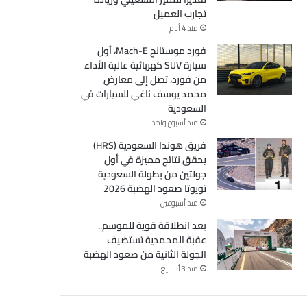
تجارب العميل
منذ 4 أيام
فورد موستانج Mach-E، أول
سيارة SUV كهربائية عالية الأداء
من فورد، تصل إلى معارض
محمد يوسف ناغي للسيارات في
السعودية
منذ أسبوع واحد
فريق هوندا السعودية (HRS)
يحقق نتائج مميزة في أول
جولتين من بطولة السعودية
تويوتا صعود الهضبة 2026
منذ أسبوعين
بعد انطلاقة قوية للموسم..
عقبة المحمدية تستضيف
الجولة الثانية من صعود الهضبة
منذ 3 أسابيع