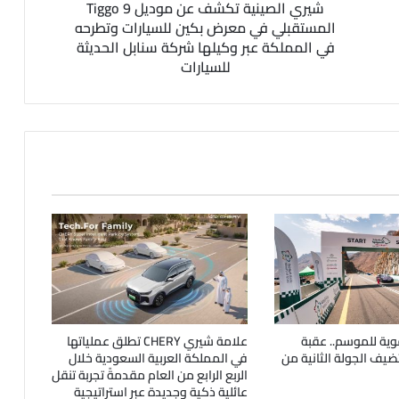
شيري الصينية تكشف عن موديل Tiggo 9
المستقبلي في معرض بكين للسيارات وتطرحه
في المملكة عبر وكيلها شركة سنابل الحديثة
للسيارات
وية للموسم.. عقبة
علامة شيري CHERY تطلق عملياتها
يف الجولة الثانية من
في المملكة العربية السعودية خلال
الربع الرابع من العام مقدمةً تجربة تنقل
عائلية ذكية وجديدة عبر استراتيجية