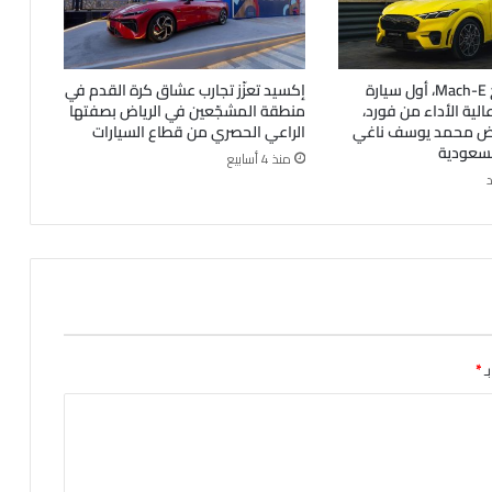
فورد موستانج Mach-E، أول سيارة
إكسيد تعزّز تجارب عشاق كرة القدم في
ة عالية الأداء من فورد،
منطقة المشجّعين في الرياض بصفتها
رض محمد يوسف ناغي
الراعي الحصري من قطاع السيارات
لسعودية
منذ 4 أسابيع
ـ
*