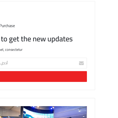
 Purchase
t to get the new updates!
et, consectetur.
أ
د
خ
ل
ب
ر
ي
د
ك
ا
ل