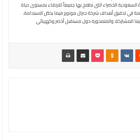
 السعودية الخضراء التي نطمح بها جميعاً للارتقاء بمستوى حياة
 في تحقيق أهداف شركة جنرال موتورز فيما يخصّ الاستدامة،
تنا المشترَكة، والمتمحورة حول مستقبل أخضر وكهربائي
‏Reddit
‏VKontakte
Odnoklassniki
بوكيت
مشاركة عبر البريد
طباعة