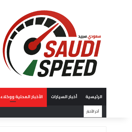
الرئيسية
أخبار السيارات
الأخبار المحلية ووكلاء 
آخر الأخبار
“الوعلان للتجارة” تحصد جائزة “شريك إرث التميّز” في قمة “شركاء هيونداي لعام 2026” ت