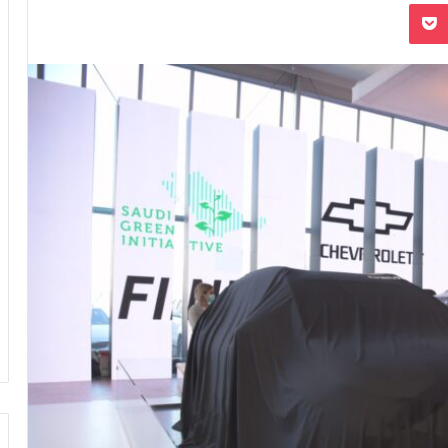
بوكيت