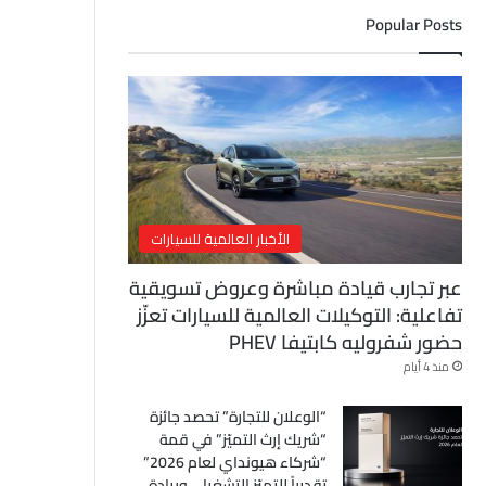
ل
Popular Posts
إ
ل
ك
ت
ر
و
ن
ي
الأخبار العالمية للسيارات
عبر تجارب قيادة مباشرة وعروض تسويقية
تفاعلية: التوكيلات العالمية للسيارات تعزّز
حضور شفروليه كابتيفا PHEV
منذ 4 أيام
“الوعلان للتجارة” تحصد جائزة
“شريك إرث التميّز” في قمة
“شركاء هيونداي لعام 2026”
تقديراً للتميّز التشغيلي وريادة