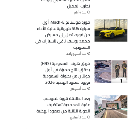
تجارب العميل
منذ 4 أيام
فورد موستانج Mach-E، أول
سيارة SUV كهربائية عالية الأداء
من فورد، تصل إلى معارض
محمد يوسف ناغي للسيارات في
السعودية
منذ أسبوع واحد
فريق هوندا السعودية (HRS)
يحقق نتائج مميزة في أول
جولتين من بطولة السعودية
تويوتا صعود الهضبة 2026
منذ أسبوعين
بعد انطلاقة قوية للموسم..
عقبة المحمدية تستضيف
الجولة الثانية من صعود الهضبة
منذ 3 أسابيع