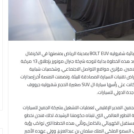
بائية شفروليه
BOLT EUV
بمدينة الرياض بمنصتها في الكرنفال
السعودي الدولي للسيارات الذي أقيم بحلبة ديراب، حيث تعد هذه الخطوة بداية لتوجه شركة جنرال موتورز بإطلاق 13 مركبة
وسط. بحضور الإعلامين، مؤثري مواقع التواصل الاجتماعي، وشخصيات شبابية
اض تقنيات السيارة المصادقة للبيئة. وتضمنت المنصة أخر إصدارات
انت على رأسها سيارة ال
SUV
صغيرة الحجم شفروليه جرووف
دة الدولي للسيارات.
ميح، المدير الإقليمي لعمليات التشغيل بشركة الجميح للسيارات
لتطور العالمي التي تتبناه حكومتنا الرشيدة، لذلك فنحن نخطو
لمستقبل الكهربائي بالكامل،
وتأتي هذه الخطط التي تواكب رؤية
تطلعات من سيدنا صاحب السمو الملكي الملك سلمان بن عبدالعزيز، وولي عهده الأمير