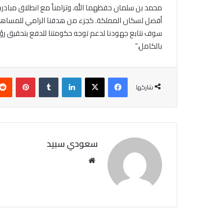
محمد بن سلمان حفظهما الله، وتزامناً مع انطلاق مبادرة
أفضل لسكان المملكة.
كجزء
من هدفنا الرامي للمساهمة
سوف نتابع جهودنا لدعم توجه حكومتنا للدفع بتحقيق رؤي
بالكامل.
“
فيسبوك
X
لينكدإن
‏Tumblr
بينتيريست
شاركها
سعودي سبيد
مو
قع
الوي
ب