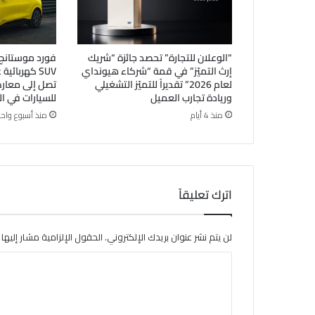
“الوعلان للتجارة” تحصد جائزة “شريك
إرث التميّز” في قمة “شركاء هيونداي
SUV كهربائي
لعام 2026” تقديراً للتميّز التشغيلي
تصل إلى معا
وريادة تجارب العميل
للسيارات في ا
منذ 4 أيام
منذ أسبوع واحد
اترك تعليقاً
لن يتم نشر عنوان بريدك الإلكتروني.
الحقول الإلزامية مشار إليها ب
ا
ل
ت