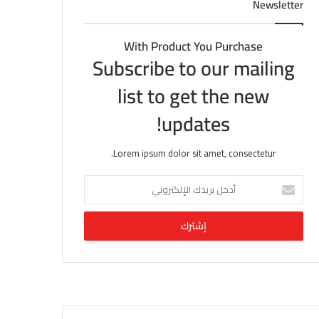
Newsletter
With Product You Purchase
Subscribe to our mailing
list to get the new
updates!
Lorem ipsum dolor sit amet, consectetur.
أ
د
خ
ل
ب
ر
ي
د
ك
ا