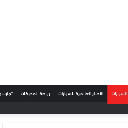
السيارات
الأخبار العالمية للسيارات
رياضة المحركات
تجارب و
قديراً للتميّز التشغيلي وريادة تجارب العميل