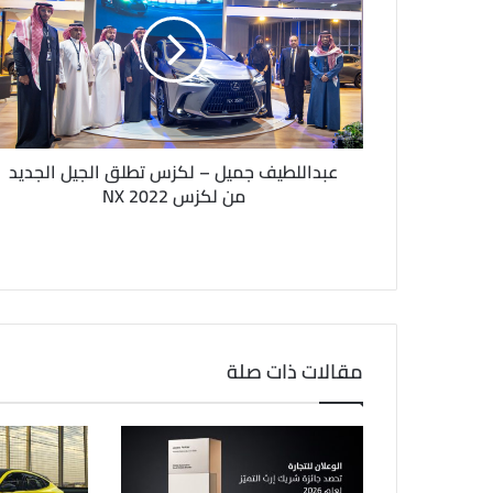
إ
ل
ك
ت
ر
و
ن
عبداللطيف جميل – لكزس تطلق الجيل الجديد
ي
من لكزس NX 2022
مقالات ذات صلة