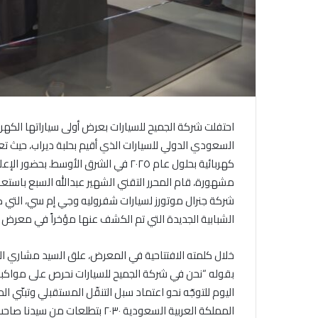
احتفلت شركة الجميح للسيارات بعرض أولى سياراتها الكهر
كهربائية بحلول عام ٢٠٢٥ في الشرق الأ
مشهورة، قام المحرر التقني الشهير عبدالله السبع باستعر
شركة جنرال موتورز لسيارات شفروليه وجي إم سي، التي ك
الشبابية الجديدة التي تم الكشف عنها مؤخراً في معرض ج
خلال كلمته الافتتاحية في المعرض، علق السيد مشاري الج
بقوله “نحن في شركة الجميح للسيارات نحرص على مواكبة ا
اليوم
للتوجّه نحو اعتماد سبل التنقّل المستقبلي وتبنّي ا
المملكة العربية السعودية ٢٠٣٠ ب