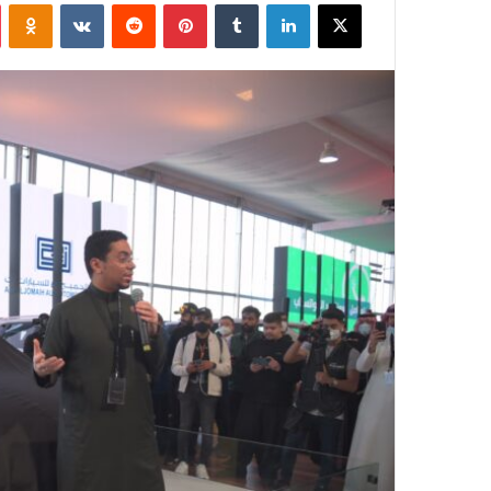
X
لينكدإن
‏Tumblr
بينتيريست
‏Reddit
‏VKontakte
Odnoklassniki
س
ل
ب
ر
ي
د
ا
إ
ل
ك
ت
ر
و
ن
ي
ا