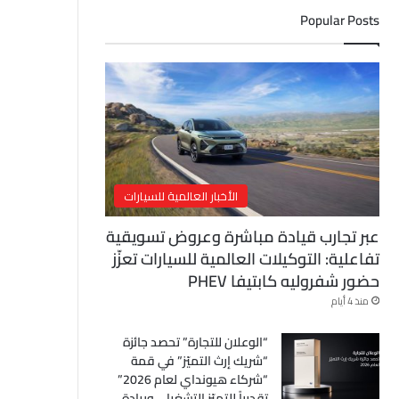
ل
Popular Posts
إ
ل
ك
ت
ر
و
ن
ي
الأخبار العالمية للسيارات
عبر تجارب قيادة مباشرة وعروض تسويقية
تفاعلية: التوكيلات العالمية للسيارات تعزّز
حضور شفروليه كابتيفا PHEV
منذ 4 أيام
“الوعلان للتجارة” تحصد جائزة
“شريك إرث التميّز” في قمة
“شركاء هيونداي لعام 2026”
تقديراً للتميّز التشغيلي وريادة