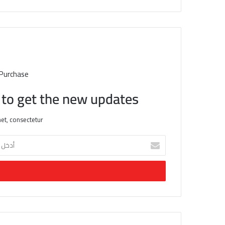
ب
 Purchase
t to get the new updates!
et, consectetur.
أ
د
خ
ل
ب
ر
ي
د
ك