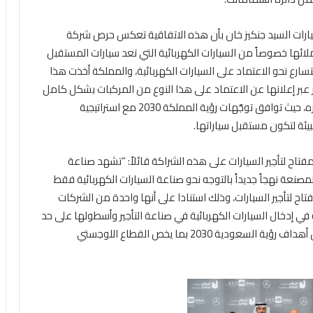
سيارات السيد جنكيز خان بأن هذه الاتفاقية تعكس حرص شركة
عملائها خصوصاً من السيارات الكهربائية التي تعد سيارات المستقبل
تسارع نحو الاعتماد على السيارات الكهربائية، والمملكة أخذت هذا
عبر إعلانها عن الاعتماد على هذا النوع من المركبات بشكل كامل
في المدن الجديدة مثل ذا لاين ومشاريع البحر الأحمر وغيره، حيث توافق توجّهات رؤية المملكة 2030 مع استراتيجية
بيئة لتكون مستقبل سياراتها.
فتاح لتأجير السيارات على هذه الشراكة قائلاً: “تشهد صناعة
مصنعة نهجاً جديداً بالتوجه نحو صناعة السيارات الكهربائية فقط
اح لتأجير السيارات، وذلك استنادا على أنها واحدة من الشركات
 في إدخال السيارات الكهربائية في صناعة التأجير وأسطولها على حد
سواء، مما يمكن الشركة أيضًا من المساهمة في تحقيق أهداف رؤية السعودية 2030 بما يخص القطاع اللوجستي