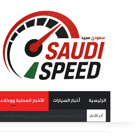
الرئيسية
أخبار السيارات
الأخبار المحلية ووكلاء 
آخر الأخبار
“الوعلان للتجارة” تحصد جائزة “شريك إرث التميّز” في قمة “شركاء هيونداي لعام 2026” ت