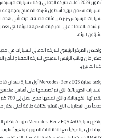
أكتوبر 2023: أعلنت شركة الجفالي وكلاء سيارات 
لسيارات مرسيدس-بنز من فئات مختلفة، حيث تأتي هذه ال
بشؤون البيئة.
واحتضن المركز الرئيسي لشركة الجفالي للسيارات في مدين
جنكيز خان ونائب الرئيس التنفيذي لشركة المفتاح لتأجير ا
كلا الجانبين.
وتعد سيارة Mercedes-Benz EQS
السيارات الكهربائية التي تم تصميمها على أساس هندسي معي
جديداً من البطاريات التي تتمتع بكثافة طاقة أعلى بكثير من
وتظهر سيارة z EQS 450
ويتفاعل ديناميكياً مع الاختناقات المرورية وتغيير أسلوب
MBUX الذي يتفاعل ويقدم كافة التفاصيل التي تكون ضمن دائرة اهتماماتك.