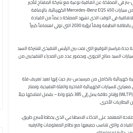
مرسيدس-بنز في المملكة عن اتفاقية نوعية مع شركة المفتاح لتأجير
السيارات تتضمن تزويد أسطول شركة المفتاح بمجموعة من سيارات Mercedes-Benz EQS 450 الكهربائية، بالإضافة
اتفاقية في الوقت الذي تشهد المملكة دعماً من القيادة
الرشيدة للاعتماد على المركبات الصديقة للبيئة التي تعمل بالطاقة النظيفة وفقاً لرؤية 2030 التي تولي اهتماماً كبيراً
ة جدة مراسم التوقيع التي تمت بين الرئيس التنفيذي للشركة السيد
لسيارات السيد صالح الجروي، وبحضور عدد من المدراء التنفيذيين من
 أول سيارة سيدان فاخرة كهربائية بالكامل من مرسيدس-بنز، حيث إنها تعيد تعريف فئة
اري للسيارات الكهربائية الفاخرة والفئة التنفيذية، وتمتاز
بقدراتها الكهربائية، والتي تمنحها مدى يصل إلى 780 كم (WLTP) وإنتاج طاقة يصل إلى 385 كيلو واط – بفضل امتلاكها جيلاً
 البطاريات الأخرى.
Mercedes-Ben مزودة بنظام الملاحة المعتمد على الذكاء الاصطناعي الذي يخطط لأسرع طريق،
 القيادة، والتي تتناسب جميعها مع نظام المعلومات والترفيه