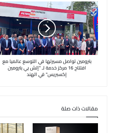
ا
ل
إ
ل
ك
ت
ر
و
ن
بترومين تواصل مسيرتها في التوسع عالميا مع
ي
افتتاح 16 مركز خدمة لـ "إتش بي بترومين
إكسبريس" في الهند
مقالات ذات صلة