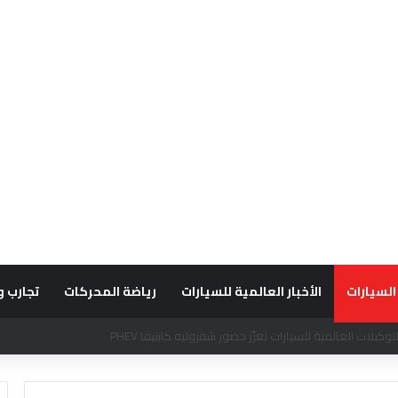
السيارات
الأخبار العالمية للسيارات
رياضة المحركات
تجارب و
قديراً للتميّز التشغيلي وريادة تجارب العميل