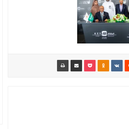
‏Reddit
‏VKontakte
Odnoklassniki
بوكيت
مشاركة عبر البريد
طباعة