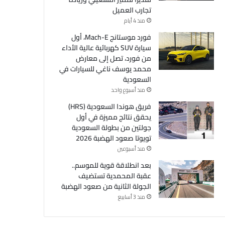
تجارب العميل
منذ 4 أيام
فورد موستانج Mach-E، أول
سيارة SUV كهربائية عالية الأداء
من فورد، تصل إلى معارض
محمد يوسف ناغي للسيارات في
السعودية
منذ أسبوع واحد
فريق هوندا السعودية (HRS)
يحقق نتائج مميزة في أول
جولتين من بطولة السعودية
تويوتا صعود الهضبة 2026
منذ أسبوعين
بعد انطلاقة قوية للموسم..
عقبة المحمدية تستضيف
الجولة الثانية من صعود الهضبة
منذ 3 أسابيع