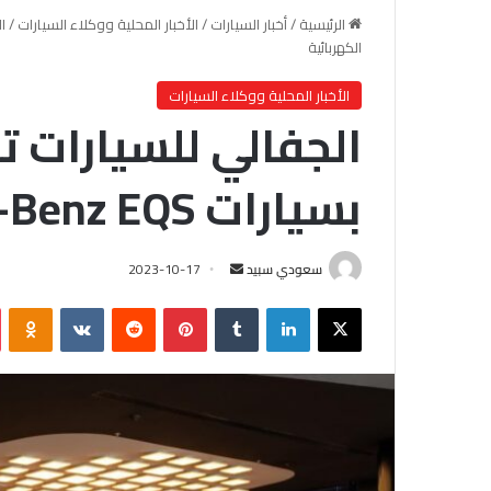
الرئيسية
/
أخبار السيارات
/
الأخبار المحلية ووكلاء السيارات
/
الكهربائية
الأخبار المحلية ووكلاء السيارات
الجفالي للسيارات تز
بسيارات Mercedes-Benz EQS الكهربائية
سعودي سبيد
أ
2023-10-17
ر
X
لينكدإن
‏Tumblr
بينتيريست
‏Reddit
‏VKontakte
Odnoklassniki
س
ل
ب
ر
ي
د
ا