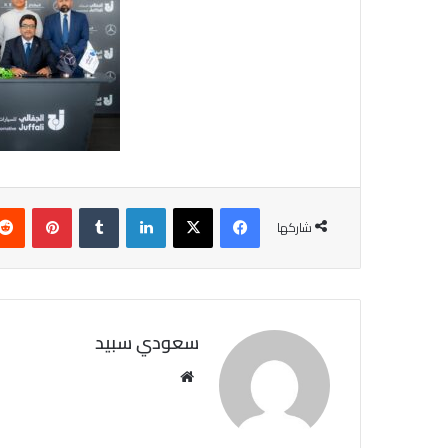
فيسبوك
X
لينكدإن
‏Tumblr
بينتيريست
شاركها
سعودي سبيد
مو
قع
الوي