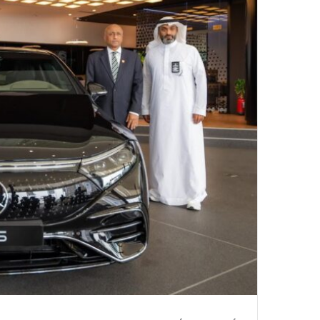
إ
ل
ك
ت
ر
و
ن
ي
ا