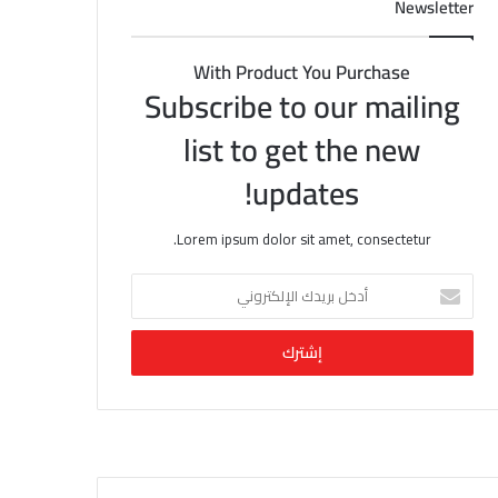
Newsletter
With Product You Purchase
Subscribe to our mailing
list to get the new
updates!
Lorem ipsum dolor sit amet, consectetur.
أ
د
خ
ل
ب
ر
ي
د
ك
ا