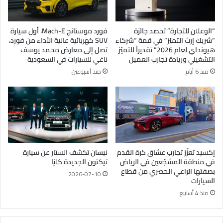
“الوعلان للتجارة” تحصد جائزة
فورد موستانج Mach-E، أول سيارة
“شريك إرث التميّز” في قمة “شركاء
SUV كهربائية عالية الأداء من فورد،
هيونداي لعام 2026” تقديراً للتميّز
تصل إلى معارض محمد يوسف
التشغيلي وريادة تجارب العميل
ناغي للسيارات في السعودية
منذ 6 أيام
منذ أسبوعين
إكسيد تعزّز تجارب عشاق كرة القدم
نيسان تكشف الستار عن سيارة
في منطقة المشجّعين في الرياض
تيكتون الجديدة كليًا
بصفتها الراعي الحصري من قطاع
2026-07-10
السيارات
منذ 4 أسابيع