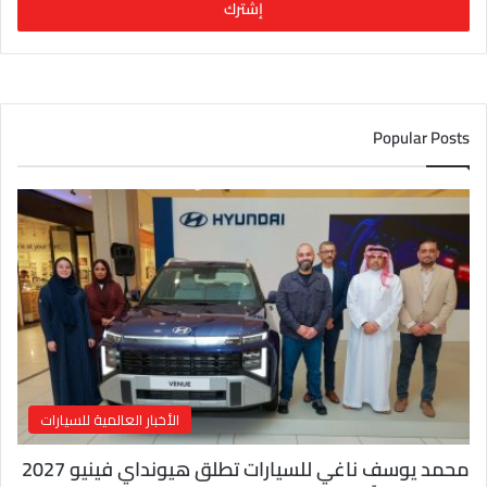
ل
ب
ر
ي
د
ك
Popular Posts
ا
ل
إ
ل
ك
ت
ر
و
ن
ي
الأخبار العالمية للسيارات
محمد يوسف ناغي للسيارات تطلق هيونداي فينيو 2027