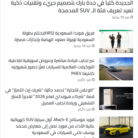
الجديدة كلياً في جدة بارك بتصميم جريء وتقنيات ذكية
تعيد تعريف فئة الـ SUV المدمجة
منذ 18 ساعة
فريق هوندا السعودية (HRS)يختتم بطولة
السعودية تويوتا صعود الهضبة بإنجازات مميزة
منذ 18 ساعة
عبر تجارب قيادة مباشرة وعروض تسويقية تفاعلية:
التوكيلات العالمية للسيارات تعزّز حضور شفروليه
كابتيفا PHEV
منذ 6 أيام
“الوعلان للتجارة” تحصد جائزة “شريك إرث التميّز” في
قمة “شركاء هيونداي لعام 2026” تقديراً للتميّز
التشغيلي وريادة تجارب العميل
منذ 6 أيام
فورد موستانج Mach-E، أول سيارة SUV كهربائية
عالية الأداء من فورد، تصل إلى معارض محمد
يوسف ناغي للسيارات في السعودية