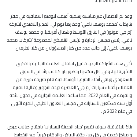
ذات الشعبية العالية.
وقد تم الاحتفال عبر مناسَبة رسمية أقيمت لتوقيع الاتفاقية في مقرّ
شركات ’محمد يوسف ناغي‘ وحضرها توم لي، المدير التنفيذي لشركة
’إم جي موتور‘ في الشرق الأوسط وشمال أفريقيا، و محمد يوسف
ناغي، رئيس مجلس الإدارة والرئيس التنفيذي لمجموعة ’شركات محمد
يوسف ناغي‘، إلى جانب عدد من كبار المسؤولين من كلا الطرفين.
تأتي هذه الشراكة الجديدة قبيل احتفال العلامة التجارية بالذكرى
المئوية لها، وفي ظل تمتُّعها بحضور بارز كلاعب رائد في السوق
السعودي وباقي أنحاء الشرق الأوسط، حيث قام شريحة كبيرة من
العملاء بأقتناء سيارات ’إم جي‘ العصرية جيدة التجهيز وعالية التقنية
والقيمة في العام 2022، مما ساعد العلامة التجارية في دخول لائحة
أول ستة مصنّعين للسيارات في مجلس التعاون الخليجي للمرّة الأولى
في عام 2022 م .
بناءً للاتفاقية، سوف تقوم ’جياد الحديثة للسيارات‘ بافتتاح صالات عرض
و مراكز خدمة في كل من جدّة، الرياض والدمّام قريباً، مع التخطيط