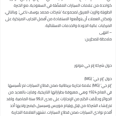
كواحدة من علامات السيارات المفضّلة في السعودية، مع الخبرة
الطويلة والإرث العريق لمجموعة ’شركات محمد يوسف ناغي‘. وبالتالي،
بإمكان العملاء أن يتوقّعوا الاستفادة من أفضل التجارب المرتكزة على
المركبات عالية الجودة والخدمات الاستثنائية.
– انتهى
ملاحظة للمحرّرين:
حول شركة إم جي موتور
حول ’إم جي‘ (MG)
’إم جي‘ (MG) علامة تجارية بريطانية ضمن قطاع السيارات تم تأسيسها
في العام 1924 وهي معروفة بطرازاتها التاريخية، وفازت بالعديد من
الجوائز وحقّقت الكثير من الإنجازات على مدى الـ99 سنة الماضية. ولقد
تم إنشاء الشركة من قِبَل ويليام موريس وسيسيل كيمبرز ولديها أحد
أقدم نوادي السيارات ضمن قطاع السيارات. تشتهر العلامة التجارية