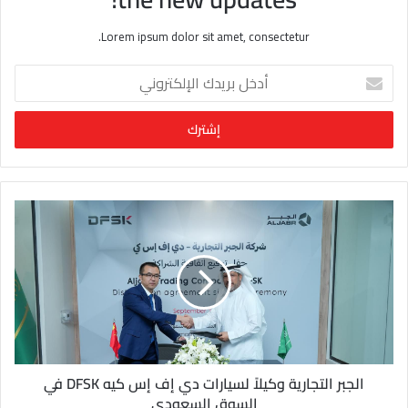
Lorem ipsum dolor sit amet, consectetur.
أ
د
خ
ل
ب
ر
ي
د
ك
ا
ل
إ
ل
ك
ت
ر
و
الجبر التجارية وكيلاً لسيارات دي إف إس كيه DFSK في
ن
السوق السعودي