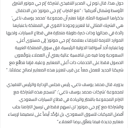
حول هذا، قال توم لي، المدير التنفيذي لشركة ’إم جي موتور الشرق
الأوسط وشمال أفريقيا‘ : “مع اقتراب ’إم جي موتور‘ من الاحتفال
بذكراها السنوية المئة، فإننا نعتبر أن مجموعة ’محمد يوسف ناغي‘
هي الشريك المثالي لنا لتعزيز وجودنا القوي في المملكة باعتبارها
رائدة في مجالها وذات خبرة طويلة متميّزة aفي قطاع السيارات، ولديها
الموارد اللازمة للارتقاء بعلامة ’إم جي موتور‘ إلى مستوى أعلى.
وباعتباره أحد أسواقنا الدولية الرئيسية، فإن سوق المملكة العربية
السعودية وما فيه من تنافسية عالية يعني أن العملاء يتوقّعون
الحصول فقط على الخدمات ذات أعلى المعايير. وعليه، فإننا نتطلّع مع
شريكنا الجديد للعمل معاً عن قرب لتعزيز هذه المعايير لصالح عملائنا. ”
بدوره، قال محمد يوسف ناغي، رئيس مجلس الإدارة والرئيس التنفيذي
لمجموعة ’شركات محمد يوسف ناغي‘: “تنسجم هذه الشراكة مع
التزام المجموعة بالتميّز والريادة في قطاع السيارات السعودي.
والشراكة مع ’إم جي موتور‘ لن تسهم فقط في ترسيخ التزامنا بجلب
أفضل المركبات للسوق السعودي، بل تؤكّد أيضاً على تصميمنا لإرساء
معايير جديدة فيما يتعلّق برضا العملاء.”