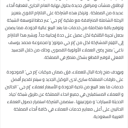
لإطلاق منشآت ومرافق جديدة بحلول نهاية العام الجاري لتغطية أنحاء
عديدة من المملكة . وترتكز هذه الشراكة على الالتزام القوي بتعزيز
الرحلة الشاملة المترافقة مع ملكية ’إم جي‘ عبر خطط لتوسعة الشبكة
وتوفير باقة متكاملة من خدمات ما بعد البيع عالية الجودة، مما يضمن
بجعل تجربة المُلكية لكل عميل على حدة إيجابية جداً. ويشير هذا الالتزام
إلى القِيَم المشترَكة لكل من ’إم جي موتور‘ و’مجموعة محمد يوسف
ناغي‘ بمنح رضى العملاء الأولوية القصوى، وذلك من خلال التجسيد
الفعلي لتوفير القطع بشكل متميّز في المملكة.
وبهدف منح راحة البال للعملاء، فإن ضمان مركبات ’إم جي‘ الموجودة
على طرقات المملكة ساري لدى الوكيل الجديد و سيتم تقديم أفضل
خدمات ما بعد البيع من ناحية الجودة و الأسعار لعملاء ’إم جي ’ الحالين
و العملاء المستقبلين في جميع انحاء المملكة عن طريق شبكة ’جياد
الحديثة للسيارات‘ و موزعينها ، ستضمن الشركة استمرار حصول العملاء
الحاليين على أعلى معايير خدمات العملاء في كافة أنحاء المملكة
العربية السعودية.