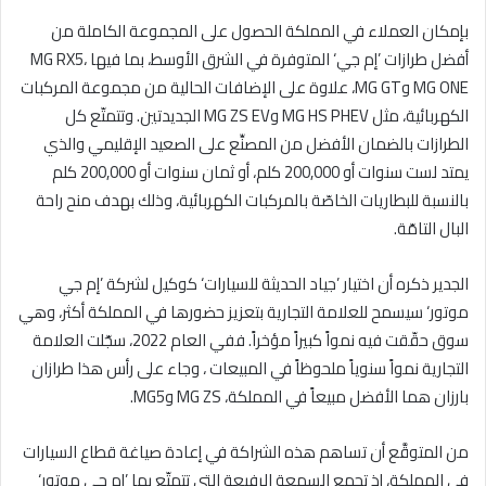
بإمكان العملاء في المملكة الحصول على المجموعة الكاملة من
أفضل طرازات ’إم جي‘ المتوفرة في الشرق الأوسط، بما فيها MG RX5،
MG ONE وMG GT، علاوة على الإضافات الحالية من مجموعة المركبات
الكهربائية، مثل MG HS PHEV وMG ZS EV الجديدتين. وتتمتّع كل
الطرازات بالضمان الأفضل من المصنِّع على الصعيد الإقليمي والذي
يمتد لست سنوات أو 200,000 كلم، أو ثمان سنوات أو 200,000 كلم
بالنسبة للبطاريات الخاصّة بالمركبات الكهربائية، وذلك بهدف منح راحة
البال التامّة.
الجدير ذكره أن اختيار ’جياد الحديثة للسيارات‘ كوكيل لشركة ’إم جي
موتور‘ سيسمح للعلامة التجارية بتعزيز حضورها في المملكة أكثر، وهي
سوق حقّقت فيه نمواً كبيراً مؤخراً. ففي العام 2022، سجّلت العلامة
التجارية نمواً سنوياً ملحوظاً في المبيعات ، وجاء على رأس هذا طرازان
بارزان هما الأفضل مبيعاً في المملكة، MG ZS وMG5.
من المتوقَّع أن تساهم هذه الشراكة في إعادة صياغة قطاع السيارات
في المملكة، إذ تجمع السمعة الرفيعة التي تتمتّع بها ’إم جي موتور‘