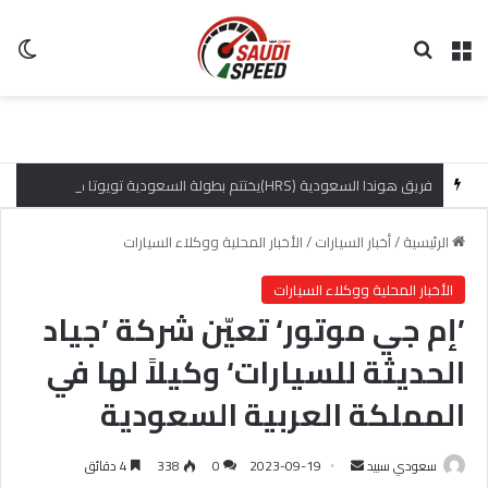
القائمة
بحث عن
ال
فريق هوندا السعودية (HRS)يختتم بطولة السعودية تويوتا صعود الهضبة بإنجازات مميزة
الرئيسية
/
أخبار السيارات
/
الأخبار المحلية ووكلاء السيارات
الأخبار المحلية ووكلاء السيارات
’إم جي موتور‘ تعيّن شركة ’جياد
الحديثة للسيارات‘ وكيلاً لها في
المملكة العربية السعودية
سعودي سبيد
أ
2023-09-19
0
338
4 دقائق