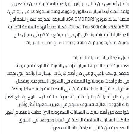
بشكل أساسي من خلال سياراتها الرياضية المكشوفة من مقعدين،
ولقد أنتجت أيضاً سيارات صالون وكوبيه. ومنذ استحواذها على ’إم جي‘،
فتحت ’سايك موتور‘ (SAIC MOTOR)، الشركة المدرَجة ضمن لائحة أول
500 شركة دولية (Global Top 500)، فصلاً جديداً لهذه العلامة التجارية
البريطانية الأيقونية. وتحظى ’إم جي‘ بموقع متقدّم في مجال طرح
تقنيات مبتكَرة ومركبات طاقة جديدة لصالح عملاء السيارات.
حول شركة جياد الحديثة للسيارات
تعد شركة جياد الحديثة للسيارات إحدى الشركات التابعة لمجموعة
محمد يوسف ناغي، وهي من أهم شركات السيارات الرائدة التي نجحت
في طرح أحدث موديلاتها للعملاء في السوق السعودية. وبفضل
سجلها الحافل بالنجاحات القائمة على المصداقية والسمعة الرفيعة
في قطاع السيارات والريادة في تقديم خدمات ما بعد البيع وقطع الغيار
ذات الجودة العالية، فسوف تسهم في تعزيز سمعتها أكثر وأكثر
كواحدة من أهم شركات السيارات السعودية التي حظيت باهتمام أشهر
ماركات السيارات العالمية الراغبة في تعزيز وجودها في السوق
السعودية من خلال الشراكة والتحالف معها.