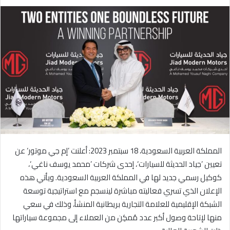
ر
س
ل
ب
ر
ي
د
ا
إ
ل
ك
ت
المملكة العربية السعودية، 18 سبتمبر 2023: أعلنت ’إم جي موتور‘ عن
ر
و
تعيين ’جياد الحديثة للسيارات‘، إحدى شركات ’محمد يوسف ناغي‘،
ن
كوكيل رسمي جديد لها في المملكة العربية السعودية. ويأتي هذه
ي
الإعلان الذي تسري فعاليته مباشرة لينسجم مع استراتيجية توسعة
ا
الشبكة الإقليمية للعلامة التجارية بريطانية المنشأ، وذلك في سعي
منها لإتاحة وصول أكبر عدد مُمكِن من العملاء إلى مجموعة سياراتها