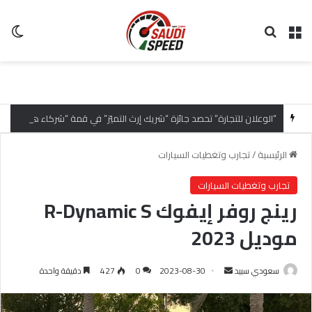
القائمة
بحث عن
ال
“الوعلان للتجارة” تحصد جائزة “شريك إرث التميّز” في قمة “شركاء هيونداي لعام 2026” تقديراً للتميّز التشغيلي وريادة تجارب العميل
الرئيسية
/
تجارب وتغطيات السيارات
تجارب وتغطيات السيارات
رينج روفر إيفوك R-Dynamic S
موديل 2023
سعودي سبيد
أ
2023-08-30
0
427
دقيقة واحدة
ر
س