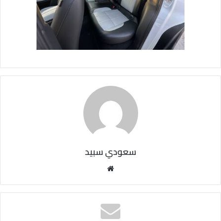
سعودي سبيد
مو
قع
الوي
ب