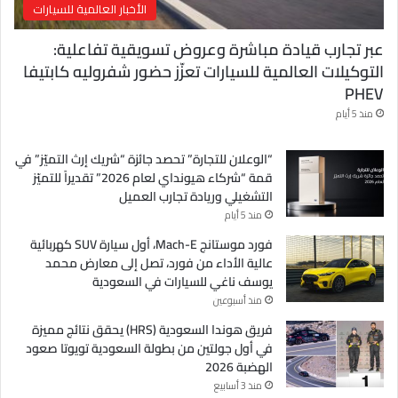
الأخبار العالمية للسيارات
عبر تجارب قيادة مباشرة وعروض تسويقية تفاعلية:
التوكيلات العالمية للسيارات تعزّز حضور شفروليه كابتيفا
PHEV
منذ 5 أيام
“الوعلان للتجارة” تحصد جائزة “شريك إرث التميّز” في
قمة “شركاء هيونداي لعام 2026” تقديراً للتميّز
التشغيلي وريادة تجارب العميل
منذ 5 أيام
فورد موستانج Mach-E، أول سيارة SUV كهربائية
عالية الأداء من فورد، تصل إلى معارض محمد
يوسف ناغي للسيارات في السعودية
منذ أسبوعين
فريق هوندا السعودية (HRS) يحقق نتائج مميزة
في أول جولتين من بطولة السعودية تويوتا صعود
الهضبة 2026
منذ 3 أسابيع