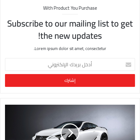
With Product You Purchase
Subscribe to our mailing list to get
the new updates!
Lorem ipsum dolor sit amet, consectetur.
أ
د
خ
ل
ب
ر
ي
د
ك
ا
ل
إ