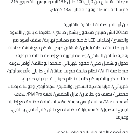
سرعات وتتسارع من 0 إلى 100 خلال 8.6 ثانيه وسرعتها القصوى 216
كم/ساعة. اقتصاد وقود ممتاز بـ13.4 كم/لتر.
من أبرز المواصفات الداخلية والخارجية:
جنط 20 انش متباين مصقول بشكل ماسي/ تطعيمات باللون الأسود
والذهبي/ إضاءات LED كاملة مع مصابيح نهارية/ سقف أسود مع
بانوراما ثابت/ داخلية بلونين/ شاشتين عرض وتحكم مع شاشة عدادات
رقمية/ شاحن لاسلكي/ إضاءة ترحيبية مع إضاءة داخلية محيطية/
دخول وتشغيل ذكي/ مقود كهربائي متعدد الوظائف/ أوامر صوتية
مع خاصية Wi-Fi/ نظام ملاحة مع بث مباشر/ آبل كاربلي وأندرويد أوتو/
مقاعد كهربائية بتحكم كامل/ نظام صوتي فاخر/ باب صندوق
كهربائي/ مرايا بخاصية التسخين والتعتيم/ سجاد أرضي ودوسات بطلاء
معدني/ تكييف ذو نطاقين/ عازل للطقس/ تقنية Pivi Pro/ سقف
أسود Morzin/ بدالات تروس يدوية/ وضعيات قيادة مختلفة مع إطارات
لجميع الفصول/ اكسسوارات مضافة مع داش كام أمامي وخلفي.
وغيرها
من أنظمة الأمان والسلامة والمساعدة: