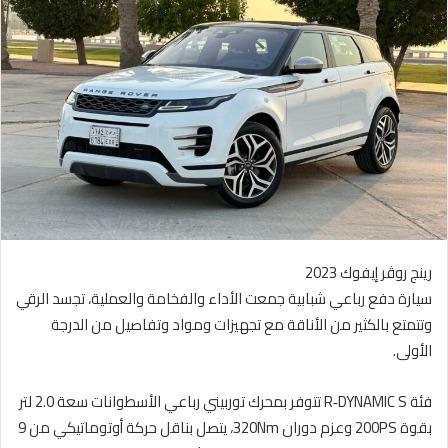
ل
ب
ر
ي
د
ا
إ
ل
ك
ت
ر
رينج روڤر إيفوك 2023
و
‎سيارة دفع رباعي شبابية جمعت الأداء والفخامة والعملية، تجسد الرقي
ن
وتتمتع بالكثير من الأناقة مع تجهيزات ومواد وتفاصيل من الدرجة
ي
الأولى.
ا
فئة R‑DYNAMIC S تتوفر بمحرك توربيني رباعي الأسطوانات سعة 2.0 لتر
بقوة 200PS وعزم دوران 320Nm، يتصل بناقل حركة أوتوماتيكي من 9