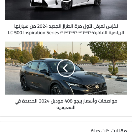
ل
ك
ت
ر
و
لكزس تعرض لأول مرة الطراز الجديد 2024 من سيارتها
ن
الرياضية الفاخرة￼￼￼￼￼￼￼ LC 500 Inspiration Series
ي
مواصفات وأسعار بيجو 408 موديل 2024 الجديدة في
السعودية
مقالات ذات صلة