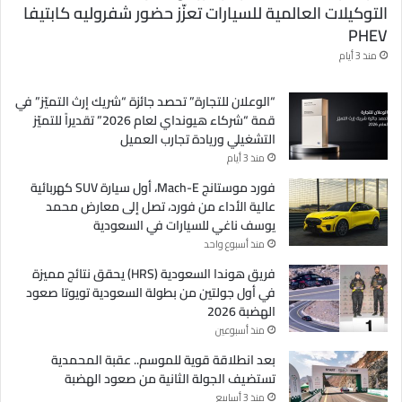
التوكيلات العالمية للسيارات تعزّز حضور شفروليه كابتيفا
PHEV
منذ 3 أيام
“الوعلان للتجارة” تحصد جائزة “شريك إرث التميّز” في
قمة “شركاء هيونداي لعام 2026” تقديراً للتميّز
التشغيلي وريادة تجارب العميل
منذ 3 أيام
فورد موستانج Mach-E، أول سيارة SUV كهربائية
عالية الأداء من فورد، تصل إلى معارض محمد
يوسف ناغي للسيارات في السعودية
منذ أسبوع واحد
فريق هوندا السعودية (HRS) يحقق نتائج مميزة
في أول جولتين من بطولة السعودية تويوتا صعود
الهضبة 2026
منذ أسبوعين
بعد انطلاقة قوية للموسم.. عقبة المحمدية
تستضيف الجولة الثانية من صعود الهضبة
منذ 3 أسابيع