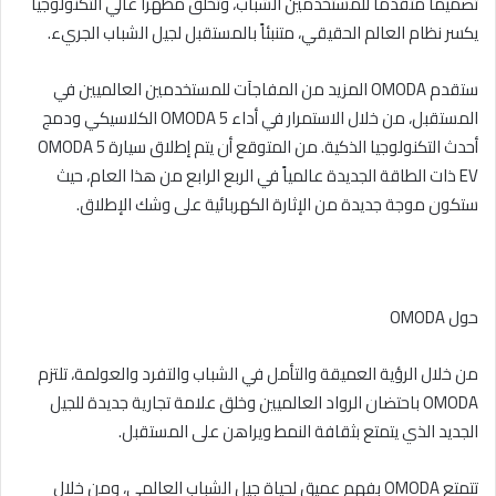
تصميماً متقدماً للمستخدمين الشباب، وتخلق مظهراً عالي التكنولوجيا
يكسر نظام العالم الحقيقي، متنبئاً بالمستقبل لجيل الشباب الجريء.
ستقدم OMODA المزيد من المفاجآت للمستخدمين العالميين في
المستقبل، من خلال الاستمرار في أداء OMODA 5 الكلاسيكي ودمج
أحدث التكنولوجيا الذكية. من المتوقع أن يتم إطلاق سيارة OMODA 5
EV ذات الطاقة الجديدة عالمياً في الربع الرابع من هذا العام، حيث
ستكون موجة جديدة من الإثارة الكهربائية على وشك الإطلاق.
حول OMODA
من خلال الرؤية العميقة والتأمل في الشباب والتفرد والعولمة، تلتزم
OMODA باحتضان الرواد العالميين وخلق علامة تجارية جديدة للجيل
الجديد الذي يتمتع بثقافة النمط ويراهن على المستقبل.
تتمتع OMODA بفهم عميق لحياة جيل الشباب العالمي، ومن خلال