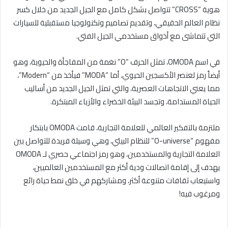
هوية “CROSS” تتواصل بشكل كامل مع الجيل الجديد من خلال كسر
نظام العالم الحقيقي، وتقديم تصاميم وتكنولوجيا مستقبلية للسيارات
التي تتماشى مع أذواق مستخدمي الجيل الفتي.
في اسم OMODA، تمثل الحرف “O” نغمة من المفاجأة والحيوية، وهو
أيضاً رمز لعنصر الأكسجين الحيوي، أما “MODA” فيأخذ من “Modern”،
مما يعني الاتجاهات العصرية، والتي تمثل الجيل الجديد من أساليب
الحياة المستدامة، وتجسد البيئة الخضراء والأزياء المبتكرة.
ملتزمة بالتفكير العالمي للعلامة التجارية، قامت OMODA بابتكار
مفهوم “O-universe” للنظام البيئي، وهي وسيلة فريدة للتواصل بين
العلامة التجارية والمستخدمين، وهو رمز اجتماعي حصري لـ OMODA
يهدف إلى إقامة اتصالات ودية أكثر مع المستخدمين العالميين،
واستيعاب ثقافات متنوعة أكثر، ومشاركهم في خلق نمط حياة رائع
ومرغوب فيه!