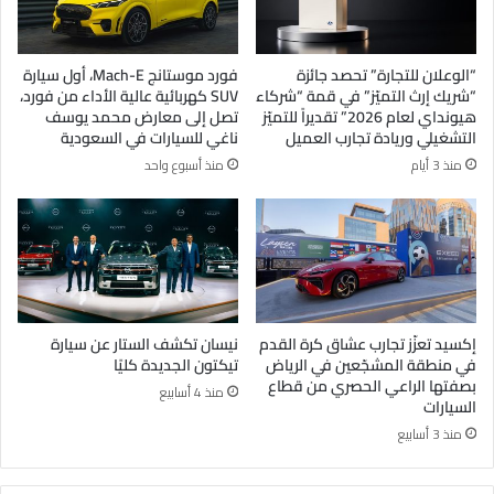
“الوعلان للتجارة” تحصد جائزة
فورد موستانج Mach-E، أول سيارة
“شريك إرث التميّز” في قمة “شركاء
SUV كهربائية عالية الأداء من فورد،
هيونداي لعام 2026” تقديراً للتميّز
تصل إلى معارض محمد يوسف
التشغيلي وريادة تجارب العميل
ناغي للسيارات في السعودية
منذ 3 أيام
منذ أسبوع واحد
إكسيد تعزّز تجارب عشاق كرة القدم
نيسان تكشف الستار عن سيارة
في منطقة المشجّعين في الرياض
تيكتون الجديدة كليًا
بصفتها الراعي الحصري من قطاع
منذ 4 أسابيع
السيارات
منذ 3 أسابيع