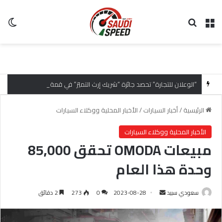
القائمة
بحث عن
ال
“الوعلان للتجارة” تحصد جائزة “شريك إرث التميّز” في قمة “شركاء هيونداي لعام 2026” تقديراً للتميّز التشغيلي وريادة تجارب العميل
الرئيسية
/
أخبار السيارات
/
الأخبار المحلية ووكلاء السيارات
الأخبار المحلية ووكلاء السيارات
مبيعات OMODA تحقق 85,000
وحدة هذا العام
سعودي سبيد
أ
2023-08-28
0
273
2 دقائق
ر
س