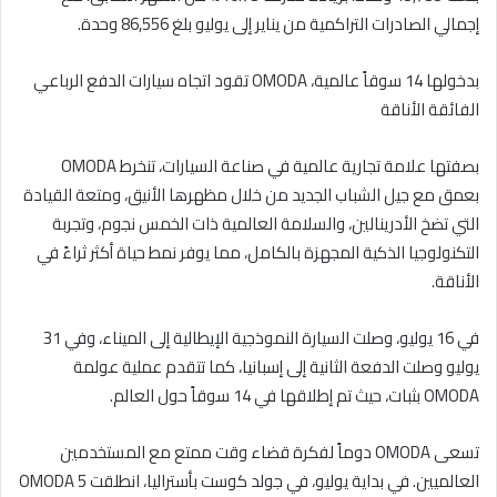
إجمالي الصادرات التراكمية من يناير إلى يوليو بلغ 86,556 وحدة.
بدخولها 14 سوقاً عالمية، OMODA تقود اتجاه سيارات الدفع الرباعي
الفائقة الأناقة
بصفتها علامة تجارية عالمية في صناعة السيارات، تنخرط OMODA
بعمق مع جيل الشباب الجديد من خلال مظهرها الأنيق، ومتعة القيادة
التي تضخ الأدرينالين، والسلامة العالمية ذات الخمس نجوم، وتجربة
التكنولوجيا الذكية المجهزة بالكامل، مما يوفر نمط حياة أكثر ثراءً في
الأناقة.
في 16 يوليو، وصلت السيارة النموذجية الإيطالية إلى الميناء، وفي 31
يوليو وصلت الدفعة الثانية إلى إسبانيا، كما تتقدم عملية عولمة
OMODA بثبات، حيث تم إطلاقها في 14 سوقاً حول العالم.
تسعى OMODA دوماً لفكرة قضاء وقت ممتع مع المستخدمين
العالميين. في بداية يوليو، في جولد كوست بأستراليا، انطلقت OMODA 5