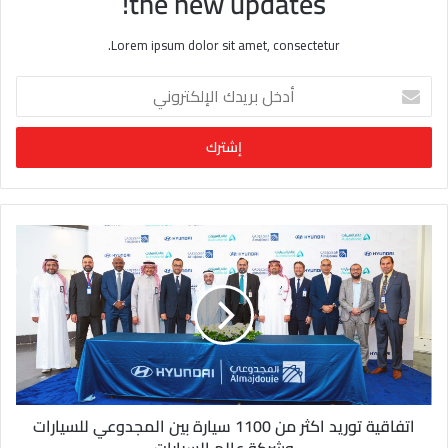
the new updates!
Lorem ipsum dolor sit amet, consectetur.
أ
د
خ
ل
ب
ر
ي
د
ك
ا
ل
إ
ل
ك
ت
ر
و
اتفاقية توريد اكثر من 1100 سيارة بين المجدوعي للسيارات
ن