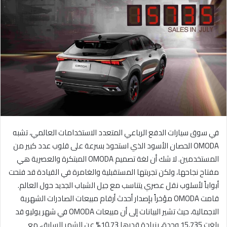
ل
ب
ر
ي
د
ا
إ
ل
ك
ت
ر
في سوق سيارات الدفع الرباعي المتعدد الاستخدامات العالمي، تشبه
و
OMODA الحصان الأسود الذي استحوذ بسرعة على قلوب عدد كبير من
ن
المستخدمين. لا شك أن لغة تصميم OMODA المبتكرة والعصرية هي
ي
مفتاح نجاحها، ولكن تجربتها المستقبلية والغامرة في القيادة قد فتحت
ا
أبواباً لأسلوب نقل عصري يتناسب مع جيل الشباب الجديد حول العالم.
قامت OMODA مؤخراً بإصدار أحدث أرقام مبيعات الصادرات الشهرية
الاجمالية، حيث تشير البيانات إلى أن مبيعات OMODA في شهر يوليو قد
بلغت 15,735 وحدة، بزيادة قدرها 10.73% عن الشهر السابق، مع