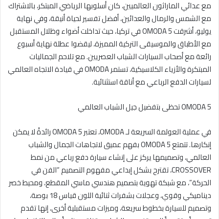
مع عدائي الماراثون العالميين، كان أسلوبها الرياضي المبتكر، بالاشتراك
مع الشمس والرمال والعدائين، أفضل تفسير لحياة أنيقة، وفي نهاية
يوليو، أشرقت OMODA 5 في تركيا، حيث تداخلت أضواء وظلال المستقبل
مع الأطباق والموسيقى التركية المميزة، ليقضوا عطلة نهاية أسبوع
رائعة مع أصحاب السيارات الشباب العصريين. مع تلاحم الجماليات
المبتكرة والأزياء الكلاسيكية، تستمر OMODA في قيادة الاتجاه العالمي
لسيارات الدفع الرباعي مع أناقة استثنائية.
OMODA 5 تحظى بتفضيل جيل الشباب العالمي
في عملية العولمة السريعة لـ OMODA، تعتبر OMODA 5 رائدةً لا يمكن
إنكارها. تتمتع OMODA 5 بفهم عميق لاتجاهات الجمال والشباب
العالمي، وتصميمها يركز على إنشاء سيارة دفع رباعي من نمط
CROSSOVER، تقترح بشكل إبداعي مفهوم التصميم “الفن في
الحركة”، مع شبكة تهوية بتصميم هندسي ماسي المقطع، ومحيط خصر
ديناميكي وقوي، وعجلات بشفرات ثنائية اللون قياس 18 بوصة،
وتصميم للسيارة بخطوط سريعة، وميزات مستقبلية أخرى، إنها تقدم