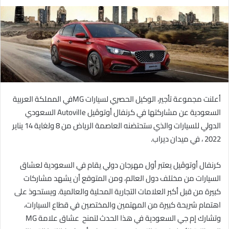
ر
س
ل
ب
ر
ي
د
ا
أعلنت مجموعة تأجير، الوكيل الحصري لسيارات
MG
في المملكة العربية
إ
السعودية عن مشاركتها في كرنفال أوتوڤيل
Autoville
السعودي
ل
الدولي للسيارات والذي ستحتضنه العاصمة الرياض من 8 ولغاية 14 يناير
ك
ت
2022 ، في ميدان ديراب.
ر
و
كرنفال أوتوڤيل يعتبر أول مهرجان دولي يقام في السعودية لعشاق
ن
السيارات من مختلف دول العالم، ومن المتوقع أن يشهد مشاركات
ي
كبيرة من قبل أكبر العلامات التجارية المحلية والعالمية. ويستحوذ على
ا
اهتمام شريحة كبيرة من المهتمين والمختصين في قطاع السيارات،
وتشارك إم جي السعودية في هذا الحدث لتمنح عشاق علامة
MG