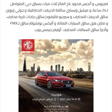
فيريوس، و أندرس فجورد باخ الفائز ثلاث مرات بسباق دبي المتواصل
لـ24 ساعة، و ميشيل ويستبي سائقة الدريفت الاحترافية، و جوني إيروين
سائق الدريفت المحترف، و سيرجيو فاليفودز سائق دراجات نارية محترف،
و مارتن هيل سائق السيارات النفاثة، و أليكس بوتشولتز سائق لـ
FMX
وأخيراً سائق السباقات المحترف أوليفر جيمس ويب.