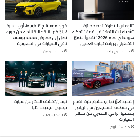
“الوعلان للتجارة” تحصد جائزة
فورد موستانج Mach-E، أول سيارة
“شريك إرث التميّز” في قمة “شركاء
SUV كهربائية عالية الأداء من فورد،
هيونداي لعام 2026” تقديراً للتميّز
تصل إلى معارض محمد يوسف
التشغيلي وريادة تجارب العميل
ناغي للسيارات في السعودية
منذ أسبوع واحد
منذ أسبوعين
إكسيد تعزّز تجارب عشاق كرة القدم
نيسان تكشف الستار عن سيارة
في منطقة المشجّعين في الرياض
تيكتون الجديدة كليًا
بصفتها الراعي الحصري من قطاع
2026-07-10
السيارات
منذ 4 أسابيع