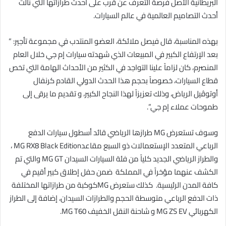
البريطانية الأصل فرصة التعرف عن قرب على أحدث طرازاتها التي نالت
أحدث التصاميم العالمية في عالم السيارات.
بهذه المناسبة، قال فيصل ملائكة، العضو المنتدب في مجموعة تأجير: ”
بعد الإرتفاع الكبير في المبيعات الذي شهدته سيارات إم جي خلال العام
المنصرم، كان لزاماً علينا التواجد في الكثير من الأحداث الهامة التي تخص
قطاع السيارات، خصوصاً بحجم هذا الحدث الدولي القادم كرنفال
أوتوڤيل الرياض، وذلك تعزيزاً لهذا النجاح الكبير، و تقديم ما يرقى إلى
طموحات عملاء إم جي”.
وسوف تستعرض
MG
طرازها الرياضي قائد أسطول سيارات الدفع
الرباعي المتعدد الإستعمالات ذو السبع مقاعد
MG RX8 Black Edition
،
والطراز الرياضي الجديد كلياً من فئة السيارات السيدان
MG GT
والتي تم
الكشف عنهما مؤخراً في المملكة ضمن حفل إطلاق كبير أقيم في
كافة المدن الرئيسية
. كذلك ستعرض
MG
كوكبة من طرازاتها المختلفة
ذات الدفع الرباعي متوسطة الحجم والطرازات السيدان، إضافة إلى الطراز
الكهربائي
MG ZS EV
و شاحنة النقل الخفيف
MG T60
.