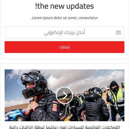
the new updates!
Lorem ipsum dolor sit amet, consectetur.
أ
د
خ
ل
ب
ر
ي
د
ك
ا
ل
إ
ل
ك
ت
ر
و
التوكيلات العالمية للسيارات تعزز رعايتها لبطلة الراليات دانية