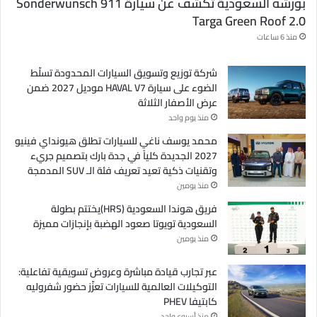
بورشه السعودية تكشف عن سيارة Sonderwunsch 911
Targa Green Roof 2.0
منذ 6 ساعات
شركة توزيع وتسويق السيارات المحدودة تسلّط
الضوء على سيارة HAVAL V7 موديل 2027 ضمن
عرض الأصفار الثلاثة
منذ يوم واحد
محمد يوسف ناغي للسيارات تطلق هيونداي فينيو
2027 الجديدة كلياً في جدة بارك بتصميم جريء
وتقنيات ذكية تعيد تعريف فئة الـ SUV المدمجة
منذ يومين
فريق هوندا السعودية (HRS)يختتم بطولة
السعودية تويوتا صعود الهضبة بإنجازات مميزة
منذ يومين
عبر تجارب قيادة مباشرة وعروض تسويقية تفاعلية:
التوكيلات العالمية للسيارات تعزّز حضور شفروليه
كابتيفا PHEV
منذ أسبوع واحد