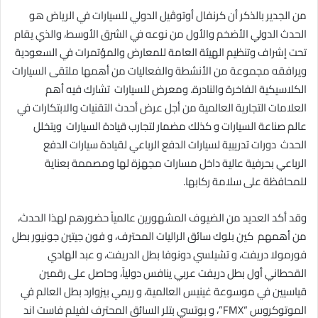
من الجدير بالذكر أن كرنفال أوتوڤيل الدولي للسيارات في الرياض هو
الحدث الدولي الأضخم والأول من نوعه في الشرق الأوسط، والذي يقام
تحت إشراف وتنظيم الهيئة العامة للمعارض والمؤتمرات في السعودية
ويرافقه مجموعة من الأنشطة والفعاليات من أهمها ملتقى السيارات
الكلاسيكية الفاخرة والنادرة
.
ومعرض للسيارات تشارك فيه أهم
العلامات التجارية العالمية من أجل عرض أحدث التقنيات والابتكارات في
عالم صناعة السيارات و كذلك مضمار لتجارب قيادة السيارات ويتخلل
الحدث دورات تدريبية لسيارات الدفع الرباعي لقيادة سيارات الدفع
الرباعي بحرفية عالية داخل مسارات مجهزة لها ومصممة بعناية
للمحافظة على سلامة ركابها.
وقد أكد العديد من الضيوف المشهورين عالمياً حضورهم لهذا الحدث،
من أهمهم كين بلوك سائق الراليات المحترف، و فون جيتين جونيور
بطل
فورمولا دريفت، و تشيلسي دونوفا بطل الدريفت، و عبد الهادي
القحطاني أول بطل دريفت عربي ينافس دولياً، وحاصل على رقمين
قياسيين في موسوعة غينيس العالمية، و ريمي بيزوارد بطل العالم في
الموتوكروس
“FMX”
، و بوتسي بتلر السائق المحترف لفيلم فاست اند