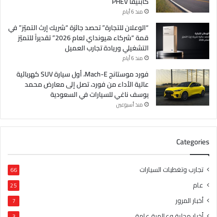
كابتيفا PHEV
منذ 6 أيام
“الوعلان للتجارة” تحصد جائزة “شريك إرث التميّز” في
قمة “شركاء هيونداي لعام 2026” تقديراً للتميّز
التشغيلي وريادة تجارب العميل
منذ 6 أيام
فورد موستانج Mach-E، أول سيارة SUV كهربائية
عالية الأداء من فورد، تصل إلى معارض محمد
يوسف ناغي للسيارات في السعودية
منذ أسبوعين
Categories
تجارب وتغطيات السيارات
66
عام
25
أخبار المرور
7
أخبار محلية وعالمية عامة
3