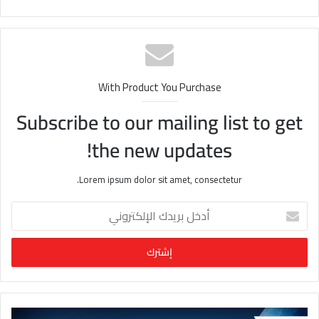
قع
الوي
ب
With Product You Purchase
Subscribe to our mailing list to get
the new updates!
Lorem ipsum dolor sit amet, consectetur.
أ
د
خ
ل
ب
ر
ي
د