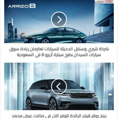
ك
ا
ل
إ
ل
ك
ت
ر
و
شركة شيري وسنابل الحديثة للسيارات تعتزمان ريادة سوق
ن
سيارات السيدان بطرح سيارة أريزو 8 في السعودية
ي
رينج روڤر ڤيلار الرائدة تتوفر الآن في صالات عرض محمد