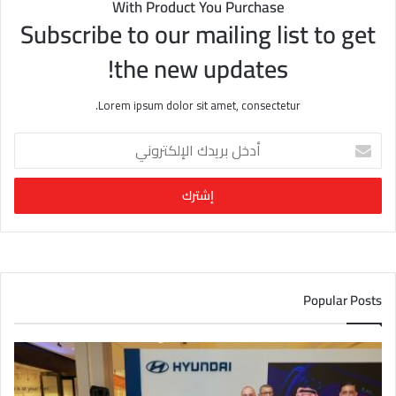
With Product You Purchase
Subscribe to our mailing list to get
the new updates!
Lorem ipsum dolor sit amet, consectetur.
أ
د
خ
ل
ب
ر
ي
د
ك
Popular Posts
ا
ل
إ
ل
ك