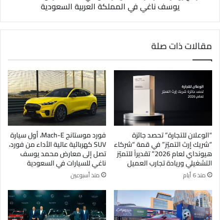
يوسف ناغي في المملكة العربية السعودية
مقالات ذات صلة
“الوعلان للتجارة” تحصد جائزة
فورد موستانج Mach-E، أول سيارة
“شريك إرث التميّز” في قمة “شركاء
SUV كهربائية عالية الأداء من فورد،
هيونداي لعام 2026” تقديراً للتميّز
تصل إلى معارض محمد يوسف
التشغيلي وريادة تجارب العميل
ناغي للسيارات في السعودية
منذ 6 أيام
منذ أسبوعين