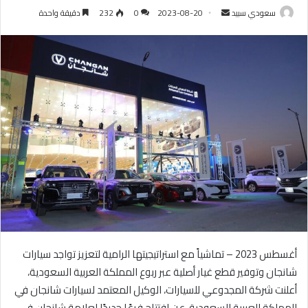
سعودي سبيد
أ
2023-08-20
0
232
دقيقة واحدة
ر
س
ل
ب
ر
ي
د
ا
إ
ل
ك
ت
ر
و
أغسطس 2023 – تماشياً مع استراتيجيتها الرامية لتعزيز تواجد سيارات
ن
شانجان وتوفير قطع غيار أصلية عبر ربوع المملكة العربية السعودية،
ي
أعلنت شركة المجدوعي للسيارات، الوكيل المعتمد لسيارات شانجان في
ا
المملكة العربية السعودية، عن افتتاح فرعًا جديدًا لعلامة شانجان في