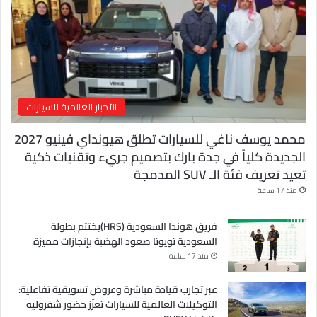
ت
ر
و
ن
ي
الأخبار العالمية للسيارات
محمد يوسف ناغي للسيارات تطلق هيونداي فينيو 2027
الجديدة كلياً في جدة بارك بتصميم جريء وتقنيات ذكية
تعيد تعريف فئة الـ SUV المدمجة
منذ 17 ساعة
فريق هوندا السعودية (HRS)يختتم بطولة
السعودية تويوتا صعود الهضبة بإنجازات مميزة
منذ 17 ساعة
عبر تجارب قيادة مباشرة وعروض تسويقية تفاعلية:
التوكيلات العالمية للسيارات تعزّز حضور شفروليه