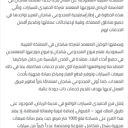
العاصمة الرياض لموزعها المعتمد شركة الحميدي للسيارات، وتأتي
هذه الخطوة في إطار إسترتيجية المجدوعي شانجان لتعزيز تواجدها في
جميع مناطق المملكة، وتلبية لإحتياجائات عملائها وتقديم أفضل
الخدمات لهم.
وبصفتها الوكيل المعتمد لشركة شانجان في المملكة العربية
السعودية، تنتشر فروع المجدوعي شانجان و فروع موزعيها المعتمدين
في جميع أنحاء البلاد، ممتدة في المدن الرئيسية من خلال مراكزها
المتقدمة ومواقعها المميزة التي تقدم خدمات متكاملة، بما في ذلك
مبيعات السيارات وتوفير قطع الغيار ومراكز صيانة مجهزة بأحدث
المعدات، كما تُولي المجدوعي شانجان اهتمامًا بارزاً لتطوير فريق
العمل لديها بهدف تقديم خدمات ذات جودة عالية.
يُمثل فرع الحميدي للسيارات الواقع في مدينة الرياض، الموجود على
طريق الملك فهد – القيروان، إضافة قوية وفعالة للمنطقة، إذ يمتد
هذا الفرع على مساحة تبلغ 1000 متر مربع، حيث يضم صالة مبيعات
مجهزة بشكل متكامل، متنوعة ومحتضنة عدداً كبيراً من سيارات