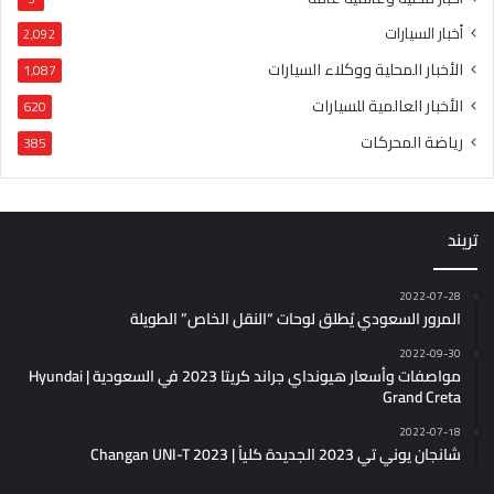
أخبار السيارات
2٬092
الأخبار المحلية ووكلاء السيارات
1٬087
الأخبار العالمية للسيارات
620
رياضة المحركات
385
تريند
2022-07-28
المرور السعودي يُطلق لوحات “النقل الخاص” الطويلة
2022-09-30
مواصفات وأسعار هيونداي جراند كريتا 2023 في السعودية | Hyundai
Grand Creta
2022-07-18
شانجان يوني تي 2023 الجديدة كلياً | Changan UNI-T 2023