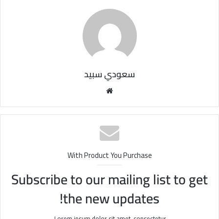
سعودي سبيد
مو
قع
الوي
ب
With Product You Purchase
Subscribe to our mailing list to get
the new updates!
Lorem ipsum dolor sit amet, consectetur.