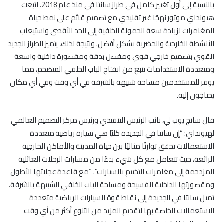
بالنسبة إلى أول تغيير كامل في طراز سانتا في منذ عام 2018، اتبعت
هيونداي موتور نهجًا غير تقليدي مع تصميم قائم على نمط حياة
المغامرات لزيادة سعة الحمولة الخلفية إلى الحد الأقصى واستيعاب
الأنشطة الخارجية والحضرية بشكل أفضل. ونتيجة لذلك، يتميز الطراز الجديد
القوي بتصميم خارجي قوي ومفصل بدقة ومقصورة داخلية واسعة
ومتعددة الاستخدامات تنبع من انفتاح الباب الخلفي المتضخم، مما
يوفر للمستخدمين مساحة شبيهة بالشرفة في أي وقت وفي أي مكان
يحتاجون إليه.
قال سانج يوب لي، نائب الرئيس التنفيذي ورئيس مركز التصميم العالمي
لهيونداي: “إن سانتا في الجديدة كليًا هي سيارة رياضية متعددة
الاستعمالات تحقق توازنًا مثاليًا بين حياة المدينة والأماكن الخارجية
الرائعة، حيث تتعامل مع كل شيء بدءًا من مسارات الرحلات العائلية
المزدحمة إلى مغامرات التخييم بالسيارات”. “مع قاعدة عجلاتها الأطول
ومقصورتها الداخلية الفسيحة ومساحة الباب الخلفي الشبيهة بالشرفة،
تميل سانتا في الجديدة إلى نقاط قوة السيارات الرياضية متعددة
الاستعمالات الخاصة بها لتقديم المزيد من التنوع أكثر من أي وقت