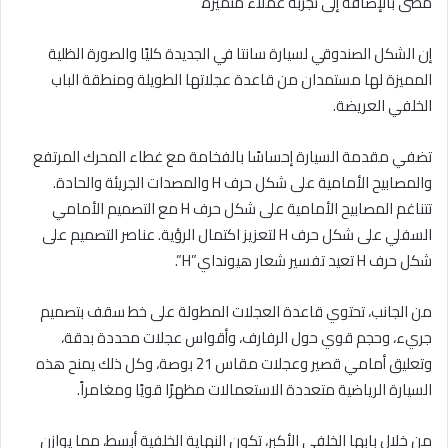
مضى بالإضافة إلى تجربة عملاء متميزة.”
إن الشكل الصندوقي لسيارة سانتا في الجديدة كليًا والصورة الظلية
المميزة لها مستمدان من قاعدة عجلاتها الطويلة ومنطقة الباب
الخلفي العريضة.
تضفي مقدمة السيارة إحساسًا بالفخامة مع غطاء المحرك المرتفع
والمصابيح الأمامية على شكل حرف H والمصدات الجريئة والحادة.
تتناغم المصابيح الأمامية على شكل حرف H مع التصميم الأمامي
السفلي على شكل حرف H لتعزيز اكتمال الرؤية. عناصر التصميم على
شكل حرف H تعيد تفسير شعار هيونداي”H”.
من الجانب، تحتوي قاعدة العجلات المطولة على خط سقف بتصميم
جريء، وحجم قوي حول الرفارف، وأقواس عجلات محددة بدقة،
وتعليق أمامي قصير وعجلات مقاس 21 بوصة، وكل ذلك يمنح هذه
السيارة الرياضية متعددة الاستعمالات مظهرًا قويًا ومغامراً.
من خلال بابها الخلفي الأكبر، تكون النهاية الخلفية أبسط، مما يوازن