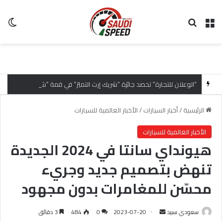
القائمة
بحث عن
ال
“الوعلان للتجارة” تحصد جائزة “شريك إرث التميّز” في قمة “شركاء هيونداي لعام 2026” تقديراً للتميّز التشغيلي وريادة تجارب العميل
الرئيسية
/
أخبار السيارات
/
الأخبار العالمية للسيارات
الأخبار العالمية للسيارات
هيونداي سانتا في 2024 الجديدة
تنهض بتصميم جديد وجريء
محسّن للمغامرات بدون مجهود
سعودي سبيد
أ
2023-07-20
0
484
3 دقائق