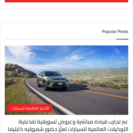
ب
ر
ي
د
ك
Popular Posts
ا
ل
إ
ل
ك
ت
ر
و
ن
ي
الأخبار العالمية للسيارات
عبر تجارب قيادة مباشرة وعروض تسويقية تفاعلية:
التوكيلات العالمية للسيارات تعزّز حضور شفروليه كابتيفا