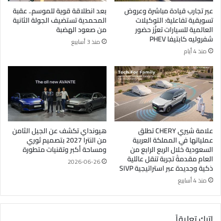
عبر تجارب قيادة مباشرة وعروض
بعد انطلاقة قوية للموسم.. عقبة
تسويقية تفاعلية: التوكيلات
المحمدية تستضيف الجولة الثانية
العالمية للسيارات تعزّز حضور
من صعود الهضبة
شفروليه كابتيفا PHEV
منذ 3 أسابيع
منذ 4 أيام
علامة شيري CHERY تطلق
هيونداي تكشف عن الجيل الثامن
عملياتها في المملكة العربية
من النترا 2027 بتصميم ثوري
السعودية خلال الربع الرابع من
ومساحة أكبر وتقنيات متطورة
العام مقدمةً تجربة تنقل عائلية
2026-06-26
ذكية وجديدة عبر استراتيجية SIVP
منذ 4 أسابيع
اترك تعليقاً