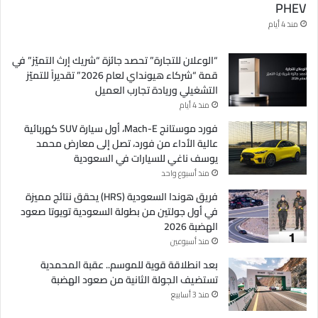
PHEV
منذ 4 أيام
“الوعلان للتجارة” تحصد جائزة “شريك إرث التميّز” في
قمة “شركاء هيونداي لعام 2026” تقديراً للتميّز
التشغيلي وريادة تجارب العميل
منذ 4 أيام
فورد موستانج Mach-E، أول سيارة SUV كهربائية
عالية الأداء من فورد، تصل إلى معارض محمد
يوسف ناغي للسيارات في السعودية
منذ أسبوع واحد
فريق هوندا السعودية (HRS) يحقق نتائج مميزة
في أول جولتين من بطولة السعودية تويوتا صعود
الهضبة 2026
منذ أسبوعين
بعد انطلاقة قوية للموسم.. عقبة المحمدية
تستضيف الجولة الثانية من صعود الهضبة
منذ 3 أسابيع