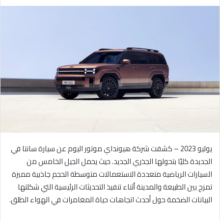
ر
س
ل
ب
ر
ي
د
ا
إ
ل
ك
ت
ر
يوليو 2023 – كشفت شركة هيونداي موتور اليوم عن سيارة سانتا في
و
الجديدة كليًا بتحولها الجذري الجديد. حيث يحمل الجيل الخامس من
ن
السيارات الرياضية متعددة الاستعمالات متوسطة الحجم جاذبية مميزة
ي
تمزج بين الطبيعة والمدينة أثناء تنفيذ التحديثات الرئيسية التي شكلتها
ا
البيانات الضخمة حول أحدث اتجاهات حياة المغامرات في الهواء الطلق.