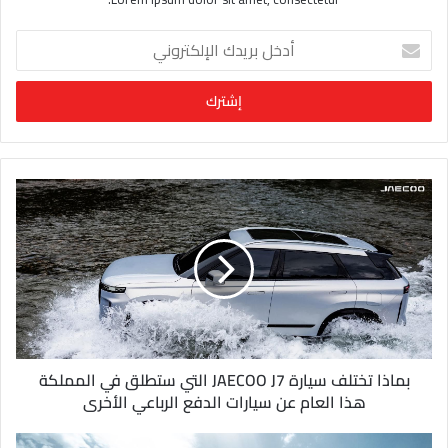
أ
د
خ
ل
ب
ر
ي
د
ك
ا
ل
إ
ل
ك
ت
ر
و
بماذا تختلف سيارة JAECOO J7 التي ستطلق في المملكة
ن
هذا العام عن سيارات الدفع الرباعي الأخرى
ي