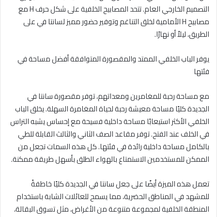
التصميم الخارجي العام. تتحد المصابيح الخلفية على شكل حرف H مع
مصابيح H الأمامية لخلق التناغم وتوفير حضور مميز لسانتا في على
الطريق، ليلاً أو نهارًا.
يوفر الباب الخلفي الممتد والمقصورة المتوافقة أفضل مساحة في
فئتها
مع مساحة رحبة للمغامرين ومعداتهم، توفر مقصورة سانتا في
الجديدة كليًا مساحة معيشة رحبة لحياة المغامرة السهلة. يخلق الباب
الخلفي الأكثر استيعابًا مساحة داخلية فسيحة مع إحساس يشبه التراس
في الخلف عند الفتح. توفر مقاعد الصف الثاني والثالث القابلة للطي
بالكامل مساحة داخلية رائدة في فئتها. كل هذه السمات تجعل من
الممكن للمستخدمين الاستمتاع بالهواء الطلق بأسهل طريقة ممكنة.
تعمل هذه الميزة أيضًا على جعل سانتا في الجديدة كليًا خاطفةً
للمشهد في المناطق الحضرية، مما يسمح للعائلات الشابة باستخدام
المنطقة الخلفية لمجموعة متنوعة من الأغراض، مثل تسوق البقالة،