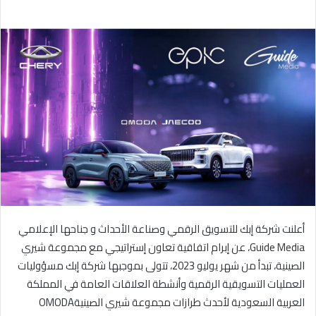
ر
س
ل
ب
ر
ي
د
ا
إ
ل
ك
ت
ر
و
أعلنت شركة إبك للتسويق الرقمي وصناعة الأحداث و جناحها الإعلامي
ن
Guide Media، عن إبرام اتفاقية تعاون إستراتيجي مع مجموعة شيري
ي
الصينية، تبدأ من شهر يوليو 2023، تتولى بموجبها شركة إبك مسؤوليات
ا
العمليات التسويقية الرقمية وأنشطة العلاقات العامة في المملكة
العربية السعودية لأحدث طرازات مجموعة شيري الصينيةOMODA