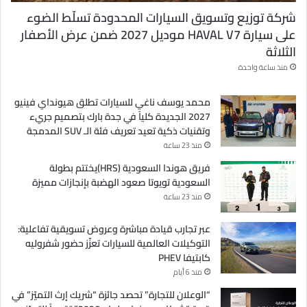
شركة توزيع وتسويق السيارات المحدودة تسلّط الضوء
على سيارة HAVAL V7 موديل 2027 ضمن عرض الأصفار
الثلاثة
منذ ساعة واحدة
محمد يوسف ناغي للسيارات تطلق هيونداي فينيو
2027 الجديدة كلياً في جدة بارك بتصميم جريء
وتقنيات ذكية تعيد تعريف فئة الـ SUV المدمجة
منذ 23 ساعة
فريق هوندا السعودية (HRS)يختتم بطولة
السعودية تويوتا صعود الهضبة بإنجازات مميزة
منذ 23 ساعة
عبر تجارب قيادة مباشرة وعروض تسويقية تفاعلية:
التوكيلات العالمية للسيارات تعزّز حضور شفروليه
كابتيفا PHEV
منذ 6 أيام
“الوعلان للتجارة” تحصد جائزة “شريك إرث التميّز” في