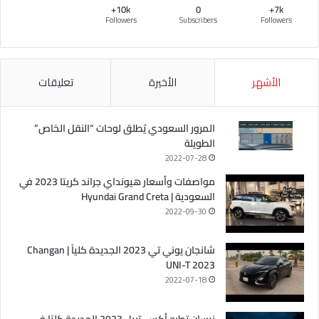
10k+
0
7k+
Followers
Subscribers
Followers
الأشهر
الأخيرة
تعليقات
المرور السعودي يُطلق لوحات “النقل الخاص”
الطويلة
2022-07-28
مواصفات وأسعار هيونداي جراند كريتا 2023 في
السعودية | Hyundai Grand Creta
2022-09-30
شانجان يوني تي 2023 الجديدة كلياً | Changan
UNI-T 2023
2022-07-18
نيسان تطرح أكس-تريل 2023 الجديدة كليًا في