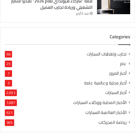
قمة “شركاء هيونداي لعام 2026” تقديراً للتميّز
التشغيلي وريادة تجارب العميل
منذ 6 أيام
Categories
تجارب وتغطيات السيارات
66
عام
25
أخبار المرور
7
أخبار محلية وعالمية عامة
3
أخبار السيارات
2٬093
الأخبار المحلية ووكلاء السيارات
1٬087
الأخبار العالمية للسيارات
621
رياضة المحركات
385