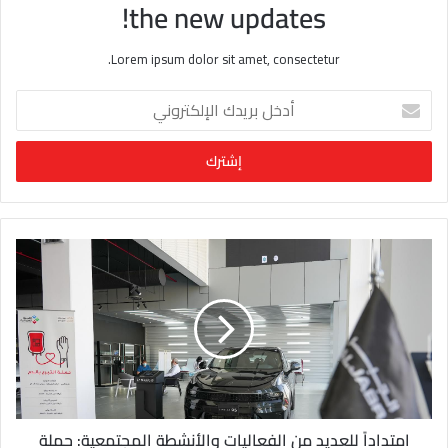
the new updates!
Lorem ipsum dolor sit amet, consectetur.
أ
د
خ
ل
ب
ر
ي
د
ك
ا
ل
إ
ل
ك
ت
ر
و
امتداداً للعديد من الفعاليات والأنشطة المجتمعية: حملة