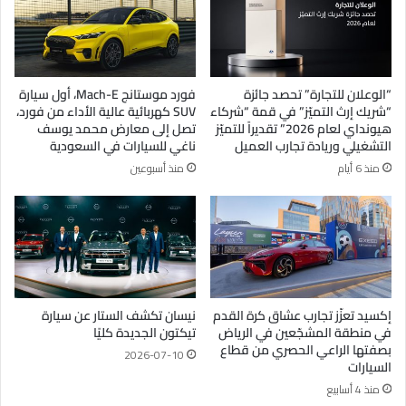
“الوعلان للتجارة” تحصد جائزة
فورد موستانج Mach-E، أول سيارة
“شريك إرث التميّز” في قمة “شركاء
SUV كهربائية عالية الأداء من فورد،
هيونداي لعام 2026” تقديراً للتميّز
تصل إلى معارض محمد يوسف
التشغيلي وريادة تجارب العميل
ناغي للسيارات في السعودية
منذ 6 أيام
منذ أسبوعين
إكسيد تعزّز تجارب عشاق كرة القدم
نيسان تكشف الستار عن سيارة
في منطقة المشجّعين في الرياض
تيكتون الجديدة كليًا
بصفتها الراعي الحصري من قطاع
2026-07-10
السيارات
منذ 4 أسابيع