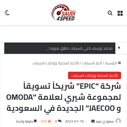
القائمة
بحث عن
ال
محمد يوسف ناغي للسيارات تطلق هيونداي فينيو 2027 الجديدة كلياً في جدة بارك بتصميم جريء وتقنيات ذكية تعيد تعريف فئة الـ SUV المدمجة
الرئيسية
/
أخبار السيارات
/
الأخبار المحلية ووكلاء السيارات
الأخبار المحلية ووكلاء السيارات
شركة “EPIC” شريكاً تسويقاً
لمجموعة شيري لعلامة “OMODA
و JAECOO” الجديدة في السعودية
سعودي سبيد
أ
2023-07-16
0
508
دقيقة واحدة