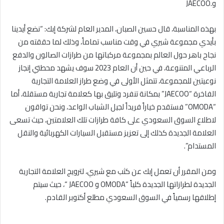
و.JAECOO
بهذه المناسبة، قال حسين الصبان، المدير العام لشركة إبك: “نضع أيدينا
بأيدي مجموعة شيري في وقت مناسب تماماً، وذلك لما حققته من
نجاح باهر حول العالم بمجموعة مركباتها من طرازات الصالون والدفع
الرباعي المتنوعة، في حين أن العام 2023 سوف يشهد محطتي إنجاز
نوعيتين للمجموعة، تتمثل الأولى في وضع طراز العلامة التجارية
الفاخرة “JAECOO” بمكانة تنفرد وتليق بها كعلامة تجارية مستقلة، أما
“OMODA” فستقدم خياراً فريداً لجيل الشباب الواعد، ونحن تواقون
لاطلاع السوق السعودي على كافة طرازات تلك العلامتين، حيث تسعى
العلامة الجديدة كذلك إلى تعزيز مستقبل السيارات الكهربائية والنقل
المستدام”.
ومن المقرر أن تعمل إبك عن كثب مع شيري، لترويج العلامة التجارية
الجديدة لطرازاتها الجديدة كلياً “OMODA و JAECOO “، حيث سيتم
إطلاقها رسمياً في السوق السعودي مطلع أكتوبر القادم.