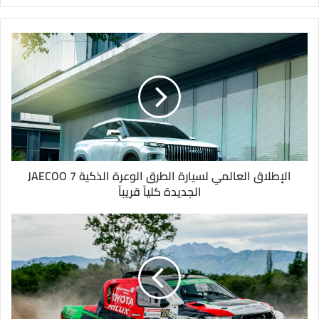
ر
ي
د
ك
ا
ل
إ
ل
ك
ت
ر
و
الإطلاق العالمي لسيارة الطرق الوعرة الذكية JAECOO 7
ن
الجديدة كلياً قريباً
ي