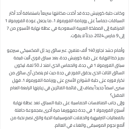
وكانت حلبة كورنيش جدة قد أكدت مكانتها سريعاً باستضافة أحد أكثر
السباقات حماساً على روزنامة الفورمولا 1، ما يجعل عودة الفورمولا 1
المرتقبة إلى المملكة العربية السعودية في عطلة نهاية الأسبوع من 7
إلى 9 مارس 2024، حدثاً لا يفوّت.
وأمام حشد تجاوز 140 ألف متفرج، عبر سائق ريد بُل المكسيكي سيرجيو
بيريز خط النهاية على حلبة كورنيش جدة، بعد سباق قوي أثبت قيمة
سباق الفورمولا 1 في جدة، والحماس الذي امتد لـ 50 لفة، ليكون
السائق الثالث الذي يحقق الفوز في جدة حيث لم يتمكن أي سائق من
تكرار فوزه على حلبة الشوارع الأسرع على روزنامة الفورمولا 1، فهل
سنرى اسماً جديداً يضاف إلى قائمة الفائزين في زيارتها الرابعة العام
المقبل؟
وإلى جانب المنافسات الحماسية على حلبة السباق، تعد عطلة نهاية
أسبوع الفورمولا 1 في جدة جمهورها مرة أخرى بمجموعة حافلة
بالفعاليات الترفيهية والحفلات الموسيقية الحية والتي تضم نخبة من
ألمع نجوم الموسيقى والغناء في العالم.