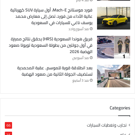
فورد موستانج Mach-E، أول سيارة SUV كهربائية
عالية الأداء من فورد، تصل إلى معارض محمد
يوسف ناغي للسيارات في السعودية
منذ أسبوع واحد
فريق هوندا السعودية (HRS) يحقق نتائج مميزة
في أول جولتين من بطولة السعودية تويوتا صعود
الهضبة 2026
منذ أسبوعين
بعد انطلاقة قوية للموسم.. عقبة المحمدية
تستضيف الجولة الثانية من صعود الهضبة
منذ 3 أسابيع
Categories
تجارب وتغطيات السيارات
66
عام
25