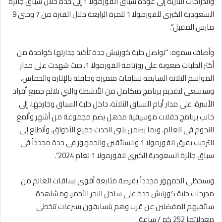
والدراجات النارية إلى عودة سباق الفورمولا 1 إلى جدة خلال سباق جائزة
السعودية الكبرى للفورمولا 1 للمرة الرابعة خلال الفترة من 7 وحتى 9
مارس المقبل”.
وأضاف سموه: “تواصل حلبة كورنيش جدة تأكيد جدارتها كواحدة من
أكثر الحلبات صعوبة على روزنامة الفورمولا 1، حيث شهدت على مدار
المواسم الثلاثة السابقة سباقات متميزة وحافلة بالإثارة والحماس،
وسنسعى لتقديم برنامج متكامل من الأنشطة والتي تلائم جميع أفراد
الأسرة، على مدار أيام السباق الثلاثة، داخل حلبة السباق وخارجها، إلى
جانب برنامج حفلات موسيقية مذهل يضم مجموعة من أشهر وألمع
النجوم في العالم، وبما يضمن يلبي الحدث جميع الأذواق، وأتطلع إلى
الترحيب بفرق الفورمولا 1 والسائقين والجمهور في جدة مجدداً في
سباق جائزة السعودية الكبرى للفورمولا 1 لعام 2024”.
وسيحظى الجمهور مجدداً بفرصة متابعة أقوى سباقات العالم من
مدرجات حلبة كورنيش جدة على ساحل البحر الأحمر، ومشاهدة
سائقيهم المفضلين عن قرب وهم يتسابقون بسرعات تتخطى
معدلاتها 252 كم / ساعة.