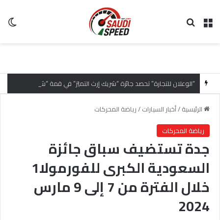
القائمة
بحث عن
ال
“الوعلان للتجارة” تحصد جائزة “شريك إرث التميّز” في قمة “شركاء هيونداي لعام 2026” تقديراً للتميّز التشغيلي وريادة تجارب العميل
الرئيسية
/
أخبار السيارات
/
رياضة المحركات
رياضة المحركات
جدة تستضيف سباق جائزة
السعودية الكبرى للفورمولا1
خلال الفترة من 7 إلى 9 مارس
2024