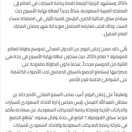
2024. وستشهد الزيارة الرابعة لقمة رياضة السيارات في العالم إلى
المملكة العربية السعودية، شكلاً جديداً لعطلة نهاية الأسبوع حيث
سيقام سباق الجائزة الكبرى الرئيسي للمرة الأولى في المملكة مساء
السبت، وذلك لتجنب تعارضه المحتمل مع بداية شهر رمضان المبارك
العام المقبل.
يأتي ذلك ضمن إعلان اليوم عن الجدول المبدئي لموسم بطولة العالم
للفورمولا 1 لعام 2024، حيث ستكون عطلة نهاية الأسبوع في جدة هي
الثانية من الموسم مجدداً، عندما تكون البطولة مفتوحة على
مصراعيها ليستمتع الجميع بالسباق الحماسي تحت الأضواء الكاشفة
على الشواطئ الخلابة للبحر الأحمر.
وتعليقاً على إعلان اليوم، أعرب صاحب السمو الملكي الأمير خالد بن
سلطان العبدالله الفيصل، رئيس مجلس إدارة الاتحاد السعودي للسيارات
والدراجات النارية وشركة رياضة المحركات السعودية، عن سعادته بتأكيد
موعد سباق الفورمولا 1 الرابع في جدة، وقال سموه: “يتطلع الجميع
في شركة رياضة المحركات السعودية والاتحاد السعودي للسيارات