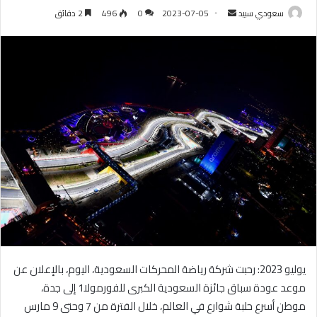
سعودي سبيد
أ
2023-07-05
0
496
2 دقائق
ر
س
ل
ب
ر
ي
د
ا
إ
ل
ك
ت
ر
و
يوليو 2023: رحبت شركة رياضة المحركات السعودية، اليوم، بالإعلان عن
ن
ي
موعد عودة سباق جائزة السعودية الكبرى للفورمولا1 إلى جدة،
ا
موطن أسرع حلبة شوارع في العالم، خلال الفترة من 7 وحتى 9 مارس