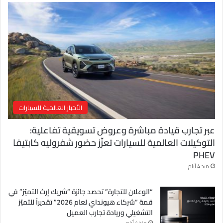
إ
ل
ك
ت
ر
و
ن
ي
الأخبار العالمية للسيارات
عبر تجارب قيادة مباشرة وعروض تسويقية تفاعلية:
التوكيلات العالمية للسيارات تعزّز حضور شفروليه كابتيفا
PHEV
منذ 4 أيام
“الوعلان للتجارة” تحصد جائزة “شريك إرث التميّز” في
قمة “شركاء هيونداي لعام 2026” تقديراً للتميّز
التشغيلي وريادة تجارب العميل
منذ 4 أيام