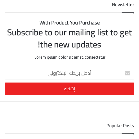
Newsletter
With Product You Purchase
Subscribe to our mailing list to get
the new updates!
Lorem ipsum dolor sit amet, consectetur.
أ
د
خ
ل
ب
ر
ي
د
ك
Popular Posts
ا
ل