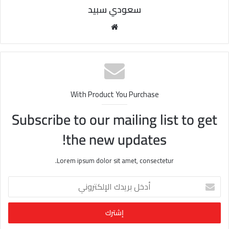
سعودي سبيد
مو
قع
الوي
ب
With Product You Purchase
Subscribe to our mailing list to get
the new updates!
Lorem ipsum dolor sit amet, consectetur.
أ
د
خ
ل
ب