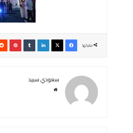
فيسبوك
X
لينكدإن
‏Tumblr
بينتيريست
شاركها
سعودي سبيد
مو
قع
الوي
ب