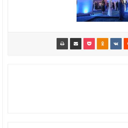
‏Reddit
‏VKontakte
Odnoklassniki
بوكيت
مشاركة عبر البريد
طباعة