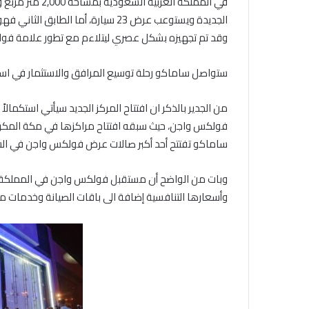
في المملكة العر
وقد تم تجهيزه بشكل عصري ليتلاءم مع تطور علامة فو
ستواصل ساماكو رحلة توسيع المرافق والاستثمار في استرات
من الجدير بالذكر ان افتتاح المركز الجديد سيأتي استكما
فولكس واجن، حيث سبقه افتتاح مراكزها في مكة المكرمة 
ساماكو تفتتح أحد أكبر صالات عرض فولكس واجن في الش
وبات من الواضح أن مستقبل فولكس واجن في المملكة ال
وأسعارها التنافسية إضافة الى باقات الصيانة وخدمات ما ب