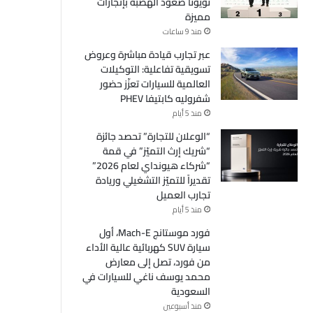
تويوتا صعود الهضبة بإنجازات
مميزة
منذ 9 ساعات
عبر تجارب قيادة مباشرة وعروض
تسويقية تفاعلية: التوكيلات
العالمية للسيارات تعزّز حضور
شفروليه كابتيفا PHEV
منذ 5 أيام
“الوعلان للتجارة” تحصد جائزة
“شريك إرث التميّز” في قمة
“شركاء هيونداي لعام 2026”
تقديراً للتميّز التشغيلي وريادة
تجارب العميل
منذ 5 أيام
فورد موستانج Mach-E، أول
سيارة SUV كهربائية عالية الأداء
من فورد، تصل إلى معارض
محمد يوسف ناغي للسيارات في
السعودية
منذ أسبوعين