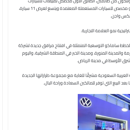
بية السعودية بمساحة 2,000 متر مربع وتتكون من طابقين، الطابق الأول مخصص لمبيعات للسيارات
الجديدة ويستوعب عرض 23 سيارة، أما الطابق الثاني فهو مخصص للسيارات المستعملة المعتمدة ويتسع لعرض 11 سيارة،
لكس واجن.
يجية نمو العلامة التجارية.
لاً لخطط ساماكو التوسعية المتمثلة في افتتاح مرافق جديدة لشركة
والمدينة المنورة، ومدينة الخبر في المنطقة الشرقية، واليوم
رق الأوسط في مدينة الرياض.
عربية السعودية مشرقًا للغاية مع مجموعة طرازاتها الجديدة
عد البيع التي توفر للمالكين السعادة وراحة البال.