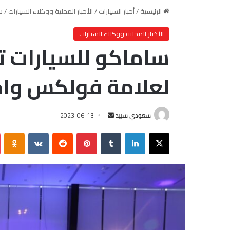
الرئيسية
/
أخبار السيارات
/
الأخبار المحلية ووكلاء السيارات
/
س
الأخبار المحلية ووكلاء السيارات
ساماكو للسيارات ت
لعلامة فولكس واج
سعودي سبيد
أ
2023-06-13
ر
X
لينكدإن
‏Tumblr
بينتيريست
‏Reddit
‏VKontakte
Odnoklassniki
س
ل
ب
ر
ي
د
ا
إ