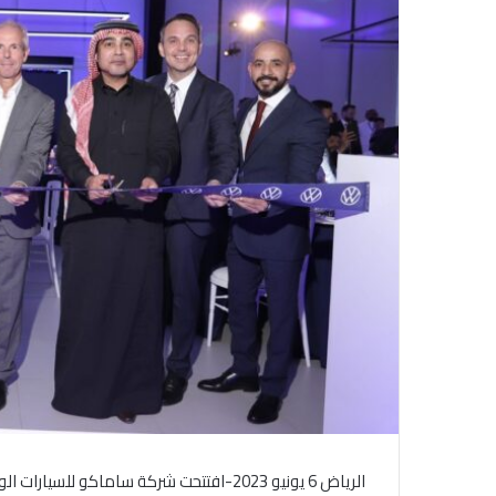
ل
ك
ت
ر
و
ن
ي
ا
الرياض 6 يونيو 2023-افتتحت شركة ساماكو 