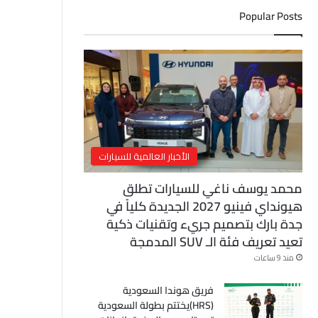
ل
Popular Posts
إ
ل
ك
ت
ر
و
ن
ي
الأخبار العالمية للسيارات
محمد يوسف ناغي للسيارات تطلق
هيونداي فينيو 2027 الجديدة كلياً في
جدة بارك بتصميم جريء وتقنيات ذكية
تعيد تعريف فئة الـ SUV المدمجة
منذ 9 ساعات
فريق هوندا السعودية
(HRS)يختتم بطولة السعودية