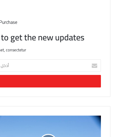
 Purchase
t to get the new updates!
et, consectetur.
أ
د
خ
ل
ب
ر
ي
د
ك
ا
ل
إ