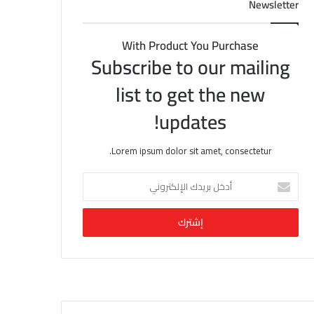
Newsletter
With Product You Purchase
Subscribe to our mailing
list to get the new
updates!
Lorem ipsum dolor sit amet, consectetur.
أ
د
خ
ل
ب
ر
ي
د
ك
ا