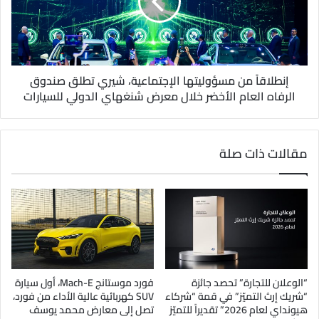
إنطلاقاً من مسؤوليتها الإجتماعية، شيري تطلق صندوق
الرفاه العام الأخضر خلال معرض شنغهاي الدولي للسيارات
مقالات ذات صلة
“الوعلان للتجارة” تحصد جائزة
فورد موستانج Mach-E، أول سيارة
“شريك إرث التميّز” في قمة “شركاء
SUV كهربائية عالية الأداء من فورد،
هيونداي لعام 2026” تقديراً للتميّز
تصل إلى معارض محمد يوسف