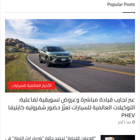
ك
Popular Posts
ا
ل
إ
ل
ك
ت
ر
و
ن
ي
الأخبار العالمية للسيارات
عبر تجارب قيادة مباشرة وعروض تسويقية تفاعلية:
التوكيلات العالمية للسيارات تعزّز حضور شفروليه كابتيفا
PHEV
منذ 5 أيام
“الوعلان للتجارة” تحصد جائزة “شريك إرث التميّز” في