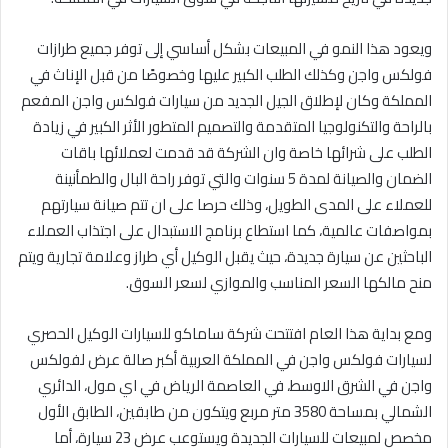
ويعود هذا النمو في المبيعات بشكل أساسي إلى توفر جميع طرازات
فولكس واجن وكذلك الطلب الكبير عليها وخصوصًا من قبل الإناث في
المملكة وكان لإطلاق الجيل الجديد من سيارات فولكس واجن المفعم
بالراحة والتكنولوجيا المتقدمة والتصميم المتطور الأثر الكبير في زيادة
الطلب على شرائها خاصة وان الشركة قد قدمت لعملائها باقات
الضمان والصيانة لمدة 5 سنوات والتي توفر راحة البال والطمأنينة
للعملاء على المدى الطويل، وذلك حرصا على ان تتم صيانة سيارتهم
بمواصفات عالمية، كما استطاع برنامج الاستبدال على اجتذاب العملاء
الباحثين عن سيارة جديدة، حيث يقبل الوكيل أي طراز وعلامة تجارية ويتم
منح مالكها السعر المناسب والموازي لسعر السوق.
ومع بداية هذا العام افتتحت شركة ساماكو للسيارات الوكيل الحصري
لسيارات فولكس واجن في المملكة العربية أكبر صالة عرض لفولكس
واجن في الشرق الاوسط، في العاصمة الرياض في اي مول، الدائري
الشمالي بمساحة 3580 متر مربع ويتكون من طابقين، الطابق الأول
مخصص لمبيعات للسيارات الجديدة ويستوعب عرض 23 سيارة، أما