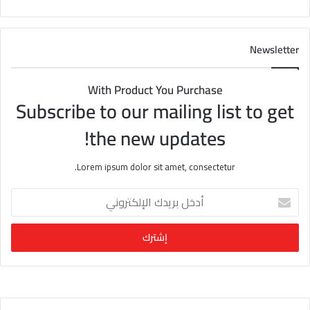
Newsletter
With Product You Purchase
Subscribe to our mailing list to get
the new updates!
Lorem ipsum dolor sit amet, consectetur.
أ
د
خ
ل
ب
ر
ي
د