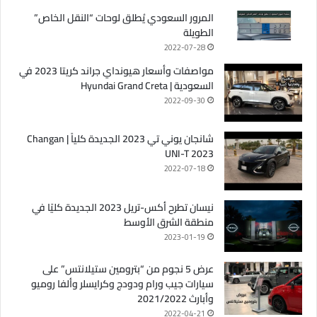
المرور السعودي يُطلق لوحات “النقل الخاص”
الطويلة
2022-07-28
مواصفات وأسعار هيونداي جراند كريتا 2023 في
السعودية | Hyundai Grand Creta
2022-09-30
شانجان يوني تي 2023 الجديدة كلياً | Changan
UNI-T 2023
2022-07-18
نيسان تطرح أكس-تريل 2023 الجديدة كليًا في
منطقة الشرق الأوسط
2023-01-19
عرض 5 نجوم من “بترومين ستيلانتس” على
سيارات جيب ورام ودودج وكرايسلر وألفا روميو
وأبارث 2021/2022
2022-04-21