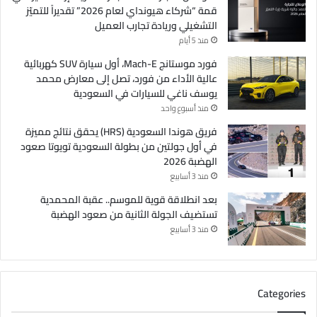
قمة “شركاء هيونداي لعام 2026” تقديراً للتميّز
التشغيلي وريادة تجارب العميل
منذ 5 أيام
فورد موستانج Mach-E، أول سيارة SUV كهربائية
عالية الأداء من فورد، تصل إلى معارض محمد
يوسف ناغي للسيارات في السعودية
منذ أسبوع واحد
فريق هوندا السعودية (HRS) يحقق نتائج مميزة
في أول جولتين من بطولة السعودية تويوتا صعود
الهضبة 2026
منذ 3 أسابيع
بعد انطلاقة قوية للموسم.. عقبة المحمدية
تستضيف الجولة الثانية من صعود الهضبة
منذ 3 أسابيع
Categories