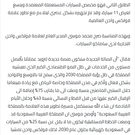
الطابق الثاني فهو مخصص للسيارات المستعملة المعتمدة ويتسع
لعرض 11 سيارة، وقد تم تجهيزه بشكل عصري ليتلاءم مع تطور علامة
فولكس واجن العالمية.
وبهذه المناسبة صرح محمد موسى المدير العام لعلامة فولكس واجن
التجارية لدى ساماكو السيارات،
فقال “أن الصالة الجديدة ستكون منصة جديدة لتزويد عملائنا بأفضل
مستوى من الخدمات في ظل النمو الاقتصادي الكبير الذي تعيشيه
المملكة في ظل رؤية المملكة 2030 والذي سمح لنا بالتوسع والتواجد
بشكل فعال وأكبر في مدن المملكة وخاصة الرياض مع زيادة مبيعاتنا
خلال السنتين الماضتين بنسبة وصلت الى ما يقارب 75% إضافة الى
الإقبال الكبير عليها من قبل القطاع النسائي بنسبة 43% وخلال الأيام
القادمة ان شاء الله سنستكمل مسيرة تطوير هذه العلامة بالمملكة
العربية السعودية” وأوضح موسى ان المملكة العربية السعودية قد
وضعت الخطط المستقبلية ليكون ما لا يقل عن نسبة 25% من السيارات
في السعودية كهربائية بحلول عام 2030، لذلك فولكس واجن تمشيا