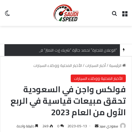
القائمة
بحث عن
ال
“الوعلان للتجارة” تحصد جائزة “شريك إرث التميّز” في قمة “شركاء هيونداي لعام 2026” تقديراً للتميّز التشغيلي وريادة تجارب العميل
الرئيسية
/
أخبار السيارات
/
الأخبار المحلية ووكلاء السيارات
الأخبار المحلية ووكلاء السيارات
فولكس واجن في السعودية
تحقق مبيعات قياسية في الربع
الأول من العام 2023
سعودي سبيد
أ
2023-05-13
0
249
دقيقة واحدة