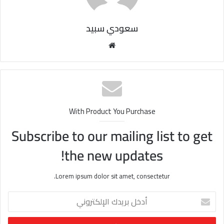
سعودي سبيد
مو
قع
الوي
ب
With Product You Purchase
Subscribe to our mailing list to get
the new updates!
Lorem ipsum dolor sit amet, consectetur.
أ
د
خ