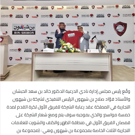
ل
ب
ر
ي
د
ا
إ
ل
ك
ت
ر
و
وقّع رئيس مجلس إدارة نادي الدرعية الدكتور خالد بن سعد الحبشان
ن
ي
والأستاذ فؤاد صلاح بن شيهون الرئيس التنفيذي لشركة بن شيهون
ا
التجارية في المملكة عقد رعاية الشركة للفريق الأول لكرة القدم لمدة
خمسة مواسم؛ والذي بموجبه سوف يتم وضع شعار الشركة على
قمصان الفريق الأول في منطقة الظهر والكتف والشورت للعلامات
التجارية الثلاث الخاصة بمجموعة بن شيهون وهي : (مجموعة بن