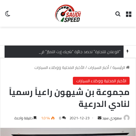
القائمة
بحث عن
ال
“الوعلان للتجارة” تحصد جائزة “شريك إرث التميّز” في قمة “شركاء هيونداي لعام 2026” تقديراً للتميّز التشغيلي وريادة تجارب العميل
الرئيسية
/
أخبار السيارات
/
الأخبار المحلية ووكلاء السيارات
الأخبار المحلية ووكلاء السيارات
مجموعة بن شيهون راعياً رسمياً
لنادي الدرعية
سعودي سبيد
أ
2021-12-23
0
1٬014
دقيقة واحدة
ر
س