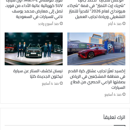
“الوعلان للتجارة” تحصد جائزة
فورد موستانج Mach-E، أول سيارة
“شريك إرث التميّز” في قمة “شركاء
SUV كهربائية عالية الأداء من فورد،
هيونداي لعام 2026” تقديراً للتميّز
تصل إلى معارض محمد يوسف
التشغيلي وريادة تجارب العميل
ناغي للسيارات في السعودية
منذ 4 أيام
منذ أسبوع واحد
إكسيد تعزّز تجارب عشاق كرة القدم
نيسان تكشف الستار عن سيارة
في منطقة المشجّعين في الرياض
تيكتون الجديدة كليًا
بصفتها الراعي الحصري من قطاع
منذ 4 أسابيع
السيارات
منذ 4 أسابيع
اترك تعليقاً