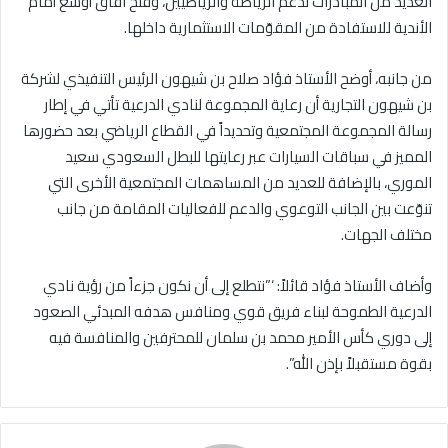
العديد من المبادرات لدعم الرياضة والرياضيين، وفتح آفاق أوسع أمام
الأندية للاستفادة من المقوّمات الاستثمارية داخلها
.
من جانبه، أوضح الأستاذ فؤاد صلاح بن شيهون الرئيس التنفيذي لشركة
بن شيهون التجارية أن رعاية المجموعة لنادي الدرعية تأتي في إطار
رسالة المجموعة المجتمعية وتحديداً في القطاع الرياضي بعد حضورها
المميز في سباقات السيارات عبر رعايتها للبطل السعودي سعيد
الموري، بالإضافة للعديد من المساهمات المجتمعية الأخرى التي
تنوّعت بين الجانب التوعوي والدعم للفعاليات المقامة من جانب
مختلف الجهات
.
وأضاف الأستاذ فؤاد قائلاً: ‘”نتطلع إلى أن نكون جزءاً من رؤية نادي
الدرعية الطموحة لبناء فريق قوي ومنافس هدفه المبدئي الصعود
إلى دوري كأس الأمير محمد بن سلمان للمحترفين والمنافسة فيه
بقوة مستقبلاً بإذن الله”.