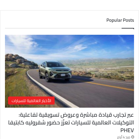
ي
د
ك
Popular Posts
ا
ل
إ
ل
ك
ت
ر
و
ن
ي
الأخبار العالمية للسيارات
عبر تجارب قيادة مباشرة وعروض تسويقية تفاعلية:
التوكيلات العالمية للسيارات تعزّز حضور شفروليه كابتيفا
PHEV
منذ 4 أيام