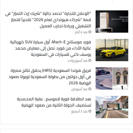
“الوعلان للتجارة” تحصد جائزة “شريك إرث التميّز” في
قمة “شركاء هيونداي لعام 2026” تقديراً للتميّز
التشغيلي وريادة تجارب العميل
منذ 4 أيام
فورد موستانج Mach-E، أول سيارة SUV كهربائية
عالية الأداء من فورد، تصل إلى معارض محمد
يوسف ناغي للسيارات في السعودية
منذ أسبوع واحد
فريق هوندا السعودية (HRS) يحقق نتائج مميزة
في أول جولتين من بطولة السعودية تويوتا صعود
الهضبة 2026
منذ أسبوعين
بعد انطلاقة قوية للموسم.. عقبة المحمدية
تستضيف الجولة الثانية من صعود الهضبة
منذ 3 أسابيع