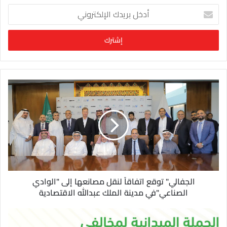
أ
د
خ
ل
ب
ر
ي
د
ك
ا
ل
إ
ل
ك
ت
ر
و
الجفالي" توقع اتفاقاً لنقل مصانعها إلى "الوادي
ن
الصناعي"في مدينة الملك عبدالله الاقتصادية
ي