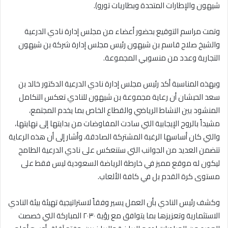
شيهون والإطارات المتحدة وبطاريات تورو)
.
وتمت مراسم التوقيع بحضور أعضاء من مجلس إدارة نادي الدرعية
والشيخ صلاح قاسم بن شيهون رئيس مجلس إدارة شركة بن شيهون
التجارية وعدد من منسوبي المجموعة
.
وبهذه المناسبة أكد رئيس مجلس إدارة نادي الدرعية الدكتور خالد بن
سعد الحبشان أن رعاية مجموعة بن شيهون للنادي تعكس التكامل
المنشود بين النشاط الرياضي والقطاع الخاص بما يخدم المجتمع،
مشيداً بالروح الإيجابية التي سادت المفاوضات من بدايتها إلى نهايتها،
والتي كان أساسها الرغبة المشتركة الصادقة، وأشار إلى أن هذه الرعاية
تتضمن العديد من الجوانب التي ستنعكس على نادي الدرعية الطامح
ليكون له موقع مميز في خارطة الرياضة السعودية ليس فقط على
مستوى كرة القدم بل في كافة الألعاب
.
وكشف رئيس النادي بأن العمل يسير وفقاً لاستراتيجية تهيئة بيئة النادي
الاستثمارية وتعزيزها بما يتوافق مع رؤية ٢٠٣٠ المباركة التي خصصت