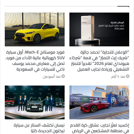
“الوعلان للتجارة” تحصد جائزة
فورد موستانج Mach-E، أول سيارة
“شريك إرث التميّز” في قمة “شركاء
SUV كهربائية عالية الأداء من فورد،
هيونداي لعام 2026” تقديراً للتميّز
تصل إلى معارض محمد يوسف
التشغيلي وريادة تجارب العميل
ناغي للسيارات في السعودية
منذ 5 أيام
منذ أسبوعين
إكسيد تعزّز تجارب عشاق كرة القدم
نيسان تكشف الستار عن سيارة
في منطقة المشجّعين في الرياض
تيكتون الجديدة كليًا