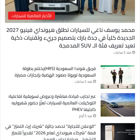
الأخبار العالمية للسيارات
محمد يوسف ناغي للسيارات تطلق هيونداي فينيو 2027
الجديدة كلياً في جدة بارك بتصميم جريء وتقنيات ذكية
تعيد تعريف فئة الـ SUV المدمجة
منذ 5 ساعات
فريق هوندا السعودية (HRS)يختتم بطولة
السعودية تويوتا صعود الهضبة بإنجازات مميزة
منذ 5 ساعات
عبر تجارب قيادة مباشرة وعروض تسويقية تفاعلية:
التوكيلات العالمية للسيارات تعزّز حضور شفروليه
كابتيفا PHEV
منذ 5 أيام
“الوعلان للتجارة” تحصد جائزة “شريك إرث التميّز” في
قمة “شركاء هيونداي لعام 2026” تقديراً للتميّز
التشغيلي وريادة تجارب العميل