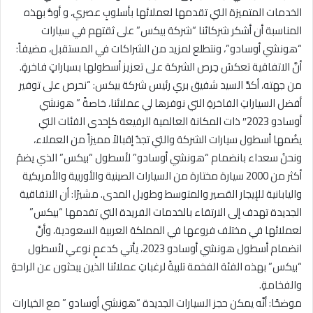
الخدمات المتميزة التي تقدمها لعملائها بأسلوبٍ عصري، و أودُّ بهذه
المناسبة أن أشكر شركائنا “شركة بيكس” على ثقتهم في سيارات
“هونشي أوسادو”، ونتطلع لمزيد من الشراكات في المستقبل، مضيفاً:
أنَّ الاتفاقية تعكسُ حِرص الشركة على تعزيز أسطولها بسياراتٍ فاخرةٍ.
من جهته، أكدَّ السيد شفيق بري رئيس شركة بيكس: “نحرص على توفير
أفضل السياراتِ الفاخرةِ التي نوفرها لي عملائنا، خاصةً ” هونشي
أوسادو 2023″ ذات المكانة العالمية الرفيعة كإحدى الفئات التي
يضُمها أسطول سيارات الشركة والتي تجدُ إقبالاً مميزاً من العملاء،
ونحنُ سعداء بانضمام “هونشي أوسادو” لأسطول “بيكس” الذي يضمُ
أكثر من 2000 سيارة مختارة من السيارات الصينية والأوربية والأمريكية
واليابانية للإيجار القصير والمتوسط وطويل المدى. مشيرًا: أن الاتفاقية
الجديدة تهدف إلى الارتقاء بالخدمات الفريدة التي تقدمها “بيكس”
لعملائها في مختلف فروعها في المملكة العربية السعودية، وأنَّ
انضمام أسطول هونشي أوسادو 2023، يأتي كدعمٍ نوعي لأسطول
“بيكس” بهذه الفئة الفخمة تلبيةً لرغباتِ عملائنا الذين يبحثون عن الراحةِ
والفخامةِ.
موضحًا: أنَّه يمكن حجز السيارات الجديدة “هونشي أوسادو ” مع الخيارات