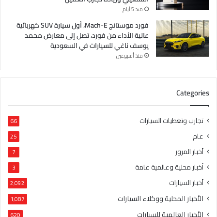
منذ 5 أيام
فورد موستانج Mach-E، أول سيارة SUV كهربائية
عالية الأداء من فورد، تصل إلى معارض محمد
يوسف ناغي للسيارات في السعودية
منذ أسبوعين
Categories
تجارب وتغطيات السيارات
66
عام
25
أخبار المرور
7
أخبار محلية وعالمية عامة
3
أخبار السيارات
2٬092
الأخبار المحلية ووكلاء السيارات
1٬087
الأخبار العالمية للسيارات
620