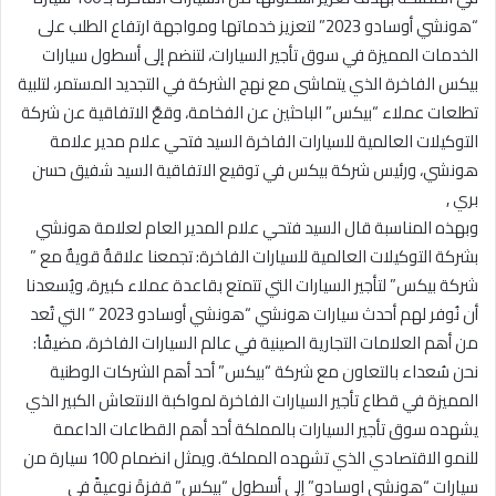
“هونشي أوسادو 2023” لتعزيز خدماتها ومواجهة ارتفاع الطلب على
الخدمات المميزة في سوق تأجير السيارات، لتنضم إلى أسطول سيارات
بيكس الفاخرة الذي يتماشى مع نهج الشركة في التجديد المستمر، لتلبية
تطلعات عملاء “بيكس” الباحثين عن الفخامة، وقعَّ الاتفاقية عن شركة
التوكيلات العالمية للسيارات الفاخرة السيد فتحي علام مدير علامة
هونشي، ورئيس شركة بيكس في توقيع الاتفاقية السيد شفيق حسن
بري ,
وبهذه المناسبة قال السيد فتحي علام المدير العام لعلامة هونشي
بشركة التوكيلات العالمية للسيارات الفاخرة: تجمعنا علاقةٌ قويةٌ مع ”
شركة بيكس” لتأجير السيارات التي تتمتع بقاعدة عملاء كبيرة، ويُسعدنا
أن نُوفر لهم أحدث سيارات هونشي “هونشي أوسادو 2023 ” التي تُعد
من أهم العلامات التجارية الصينية في عالم السيارات الفاخرة، مضيفًا:
نحن سُعداء بالتعاون مع شركة “بيكس” أحد أهم الشركات الوطنية
المميزة في قطاع تأجير السيارات الفاخرة لمواكبة الانتعاش الكبير الذي
يشهده سوق تأجير السيارات بالمملكة أحد أهم القطاعات الداعمة
للنمو الاقتصادي الذي تشهده المملكة. ويمثل انضمام 100 سيارة من
سيارات “هونشي اوسادو” إلى أسطول “بيكس” قفزةَ نوعيةً في