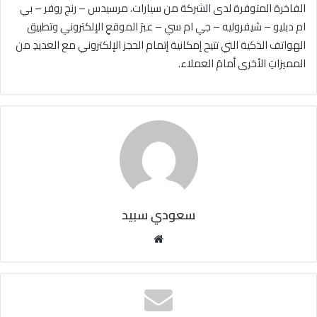
الفاخرة المتوفرة لدى الشركة من سيارات، مرسيدس – رنج روفر – بي
ام دبليو – شيفروليه – جي ام سي – عبرَ الموقعِ الإلكتروني وتطبيق
الهواتف الذكية التي تتيح إمكانية إتمام الحجز الإلكتروني مع العديدِ من
المميزاتِ الأخرى أمامَ العملاء.
سعودي سبيد
مو
قع
الوي
ب