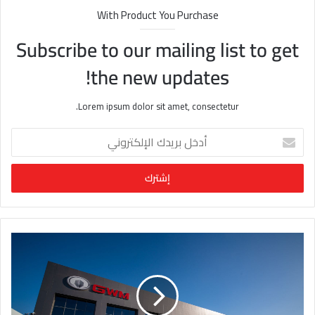
With Product You Purchase
Subscribe to our mailing list to get
the new updates!
Lorem ipsum dolor sit amet, consectetur.
أ
د
خ
ل
ب
ر
ي
د
ك
ا
ل
إ
ل