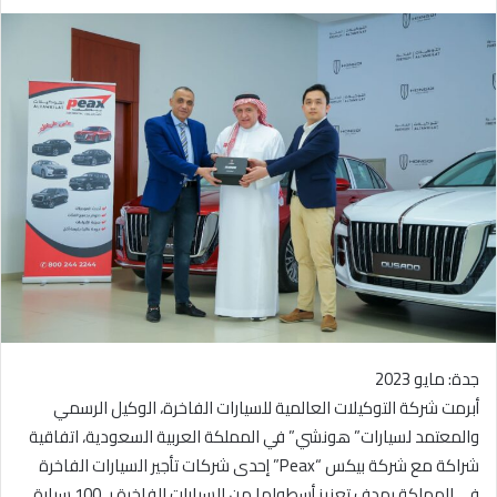
ر
س
ل
ب
ر
ي
د
ا
إ
ل
ك
ت
ر
و
جدة: مايو 2023
ن
ي
أبرمت شركة التوكيلات العالمية للسيارات الفاخرة، الوكيل الرسمي
ا
والمعتمد لسيارات” هونشي” في المملكة العربية السعودية، اتفاقية
شراكة مع شركة بيكس “Peax” إحدى شركات تأجير السيارات الفاخرة
في المملكة بهدف تعزيز أسطولها من السيارات الفاخرة بـ 100 سيارة