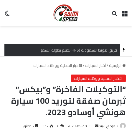
القائمة
بحث عن
ال
فريق هوندا السعودية (HRS)يختتم بطولة السعودية تويوتا صعود الهضبة بإنجازات مميزة
الرئيسية
/
أخبار السيارات
/
الأخبار المحلية ووكلاء السيارات
الأخبار المحلية ووكلاء السيارات
“التوكيلات الفاخرة” و”بيكس”
تُبرمان صفقة لتوريد 100 سيارة
هونشي أوسادو 2023.
سعودي سبيد
أ
2023-05-10
0
317
2 دقائق