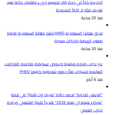
الجديدة كلياً في جدة بارك بتصميم جريء وتقنيات ذكية تعيد
تعريف فئة الـ SUV المدمجة
منذ 20 ساعة
فريق هوندا السعودية (HRS)يختتم بطولة السعودية تويوتا
صعود الهضبة بإنجازات مميزة
منذ 20 ساعة
عبر تجارب قيادة مباشرة وعروض تسويقية تفاعلية: التوكيلات
العالمية للسيارات تعزّز حضور شفروليه كابتيفا PHEV
منذ 6 أيام
“الوعلان للتجارة” تحصد جائزة “شريك إرث التميّز” في قمة
“شركاء هيونداي لعام 2026” تقديراً للتميّز التشغيلي وريادة
تجارب العميل