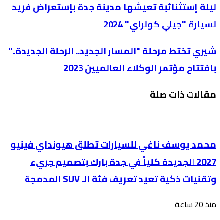
ليلة إستثنائية تعيشها مدينة جدة بإستعراض فريد
لسيارة "جيلي كولراي" 2024
شيري تختط مرحلة "المسار الجديد.. الرحلة الجديدة.."
بافتتاح مؤتمر الوكلاء العالميين 2023
مقالات ذات صلة
محمد يوسف ناغي للسيارات تطلق هيونداي فينيو
2027 الجديدة كلياً في جدة بارك بتصميم جريء
وتقنيات ذكية تعيد تعريف فئة الـ SUV المدمجة
منذ 20 ساعة