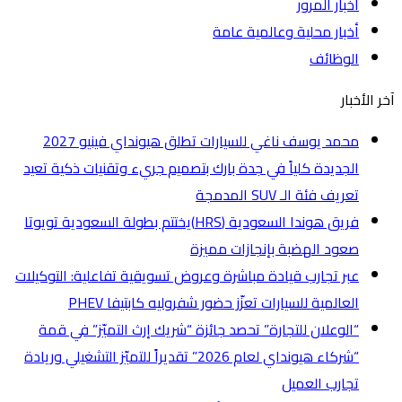
أخبار المرور
أخبار محلية وعالمية عامة
الوظائف
آخر الأخبار
محمد يوسف ناغي للسيارات تطلق هيونداي فينيو 2027
الجديدة كلياً في جدة بارك بتصميم جريء وتقنيات ذكية تعيد
تعريف فئة الـ SUV المدمجة
فريق هوندا السعودية (HRS)يختتم بطولة السعودية تويوتا
صعود الهضبة بإنجازات مميزة
عبر تجارب قيادة مباشرة وعروض تسويقية تفاعلية: التوكيلات
العالمية للسيارات تعزّز حضور شفروليه كابتيفا PHEV
“الوعلان للتجارة” تحصد جائزة “شريك إرث التميّز” في قمة
“شركاء هيونداي لعام 2026” تقديراً للتميّز التشغيلي وريادة
تجارب العميل