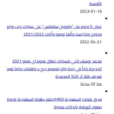
الأوسط
2023-01-19
عرض 5 نجوم من “بترومين ستيلانتس” على سيارات جيب ورام
ودودج وكرايسلر وألفا روميو وأبارث 2021/2022
2022-04-21
محمد يوسف ناغي للسيارات تطلق هيونداي فينيو 2027
الجديدة كلياً في جدة بارك بتصميم جريء وتقنيات ذكية تعيد
تعريف فئة الـ SUV المدمجة
منذ 20 ساعة
فريق هوندا السعودية (HRS)يختتم بطولة السعودية تويوتا
صعود الهضبة بإنجازات مميزة