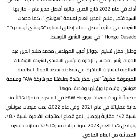
أداء في عام 2022 خارج الصين، جائزة أفضل مدير عام – فاز بها
السيد فتحي علام المدير العام لعلامة “هونشي”، كما حصدت
الشركة على جائزة أفضل حملة إطلاق لـسيارة “هونشي أوسادو” ”
Hongqi Ousado ” في سوق الشرق الأوسط.
وخلال حفل تسليم الجوائز أعرب المهندس محمد صلاح الدين عبد
الجواد، رئيس مجلس الإدارة والرئيس التنفيذي لشركة التوكيلات
العالمية للسيارات الفاخرة: عن سعادته بحصد الجوائز العالمية
المرموقة مضيفاً “نحن نفخر بشدة بعلاقتنا مع شركة FAW وعلامة
هونشي وقيمها ورؤيتها وقصة نموها”.
مضيفاً: شهدت مبيعات FAW Hongqi في السعودية نموًا هائلاً منذ
بداية عملياتنا في عام 2021. وفي عام 2022، نمت مبيعات هونشي
بنسبة 42٪ مقارنةً بإجمالي نمو قطاع المنتجات الفاخرة بنسبة 8.7٪.
ونواصل هذا العام 2023 نمونا بزيادة قدرها 25٪ مقارنة بالفترة
المماثلة من العام الماضي.