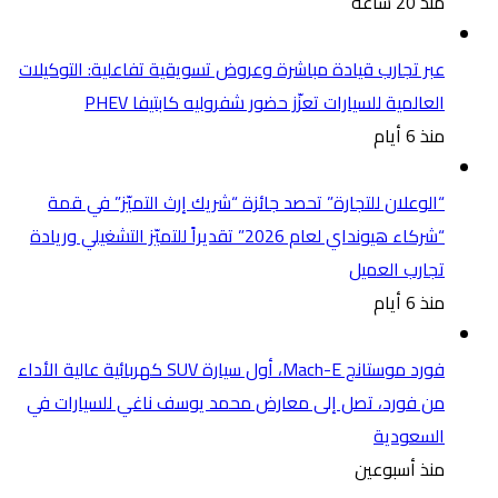
منذ 20 ساعة
عبر تجارب قيادة مباشرة وعروض تسويقية تفاعلية: التوكيلات
العالمية للسيارات تعزّز حضور شفروليه كابتيفا PHEV
منذ 6 أيام
“الوعلان للتجارة” تحصد جائزة “شريك إرث التميّز” في قمة
“شركاء هيونداي لعام 2026” تقديراً للتميّز التشغيلي وريادة
تجارب العميل
منذ 6 أيام
فورد موستانج Mach-E، أول سيارة SUV كهربائية عالية الأداء
من فورد، تصل إلى معارض محمد يوسف ناغي للسيارات في
السعودية
منذ أسبوعين