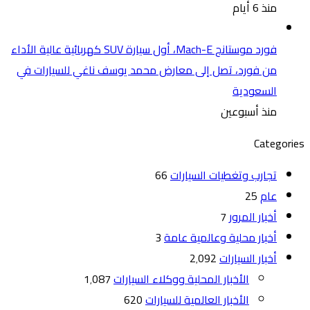
منذ 6 أيام
فورد موستانج Mach-E، أول سيارة SUV كهربائية عالية الأداء
من فورد، تصل إلى معارض محمد يوسف ناغي للسيارات في
السعودية
منذ أسبوعين
Categories
تجارب وتغطيات السيارات
66
عام
25
أخبار المرور
7
أخبار محلية وعالمية عامة
3
أخبار السيارات
2٬092
الأخبار المحلية ووكلاء السيارات
1٬087
الأخبار العالمية للسيارات
620