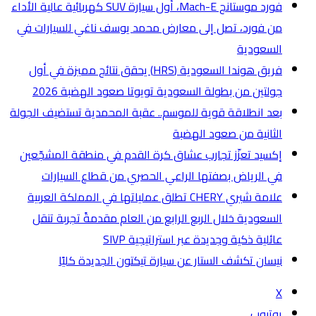
فورد موستانج Mach-E، أول سيارة SUV كهربائية عالية الأداء
من فورد، تصل إلى معارض محمد يوسف ناغي للسيارات في
السعودية
فريق هوندا السعودية (HRS) يحقق نتائج مميزة في أول
جولتين من بطولة السعودية تويوتا صعود الهضبة 2026
بعد انطلاقة قوية للموسم.. عقبة المحمدية تستضيف الجولة
الثانية من صعود الهضبة
إكسيد تعزّز تجارب عشاق كرة القدم في منطقة المشجّعين
في الرياض بصفتها الراعي الحصري من قطاع السيارات
علامة شيري CHERY تطلق عملياتها في المملكة العربية
السعودية خلال الربع الرابع من العام مقدمةً تجربة تنقل
عائلية ذكية وجديدة عبر استراتيجية SIVP
نيسان تكشف الستار عن سيارة تيكتون الجديدة كليًا
X
يوتيوب